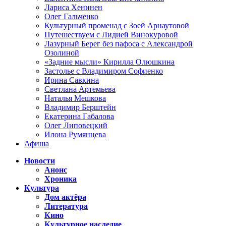
Лариса Хенинен
Олег Гальченко
Культурный променад с Зоей Арнаутовой
Путешествуем с Лидией Винокуровой
Лазурный Берег без пафоса с Александрой
Озолиной
«Задние мысли» Кирилла Олюшкина
Застолье с Владимиром Софиенко
Ирина Савкина
Светлана Артемьева
Наталья Мешкова
Владимир Берштейн
Екатерина Габалова
Олег Липовецкий
Илона Румянцева
Афиша
Новости
Анонс
Хроника
Культура
Дом актёра
Литература
Кино
Культурное наследие