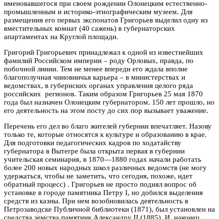
именовавшегося при своем рождении Олонецким естественно-
промышленным и историко-этнографическим музеем. Для
размещения его первых экспонатов Григорьев выделил одну из
вместительных комнат (40 сажень) в губернаторских
апартаментах на Круглой площади.
Григорий Григорьевич принадлежал к одной из известнейших
фамилий Российском империи – роду Орловых, правда, по
побочной линии. Тем не менее впереди его ждала вполне
благополучная чиновничья карьера – в министерствах и
ведомствах, в губернских органах управления целого ряда
российских регионов. Таким образом Григорьев 25 мая 1870
года был назначен Олонецким губернатором. 150 лет прошло, но
его деятельность на этом посту до сих пор вызывает уважение.
Перечень его дел во благо жителей губернии впечатляет. Назову
только те, которые относятся к культуре и образованию в крае.
Для подготовки педагогических кадров по ходатайству
губернатора в Вытегре была открыта первая в губернии
учительская семинария, в 1870—1880 годах начали работать
более 200 новых народных школ различных ведомств (не могу
удержаться, чтобы не заметить, что сегодня, похоже, идет
обратный процесс) . Григорьев не просто поднял вопрос об
установке в городе
п
амятника Петру
I
, но добился выделения
средств из казны. При нем возобновилась деятельность в
Петрозаводске Публичной библиотеки (1871), был установлен на
средства земства памятник Александру II (1885). И, наконец,