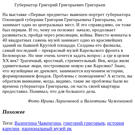
Губернатор Григорий Григорьевич Григорьев
На выставке «Первые предметы» вывешен портрет губернатора
Олонецкой губернии Григория Григорьевича Григорьева, он
занимает одно из центральных мест. И это справедливо, он тоже
был первым. И то, чему он положил начало, продолжает
развиваться, пройдя через революции, войны. Вместо комнаты в
40 квадратных сажень музей занимает одно из красивейших
зданий на бывшей Круглой площади. Созданы его филиалы,
самый последний – прекрасный музей Карельского фронта в
Беломорске. Но мне очень хочется задать вопрос: а где в целом
ХХ век? Трагичный, яростный, стремительный. Век, когда жили
удивительные люди, построившие новую уже Карелию? Знаю,
что музейщики не дремлют, занимаются изучением истории,
формированием фондов. Проблемы с помещением? А кстати, вы
обратили внимание, когда, видимо, такие же проблемы были во
времена губернатора Григорьева, он часть своей квартиры
предоставил. Понимал, что для большого дела.
Фото Ирины Ларионовой и Валентины Чаженгиной
Похожее
Теги:
Валентина Чаженгина
,
григорий григорьев
,
история
карелии
,
национальный музей рк