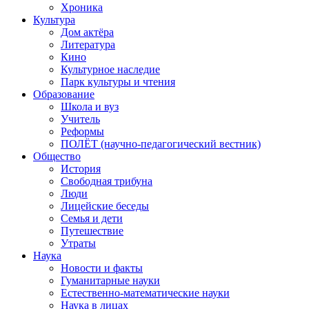
Хроника
Культура
Дом актёра
Литература
Кино
Культурное наследие
Парк культуры и чтения
Образование
Школа и вуз
Учитель
Реформы
ПОЛЁТ (научно-педагогический вестник)
Общество
История
Свободная трибуна
Люди
Лицейские беседы
Семья и дети
Путешествие
Утраты
Наука
Новости и факты
Гуманитарные науки
Естественно-математические науки
Наука в лицах