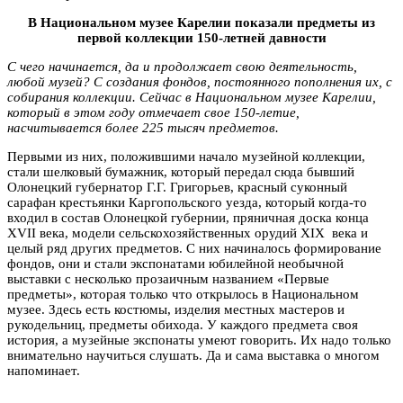
В Национальном музее Карелии показали предметы из
первой коллекции 150-летней давности
С чего начинается, да и продолжает свою деятельность,
любой музей? С создания фондов, постоянного пополнения их, с
собирания коллекции. Сейчас в Национальном музее Карелии,
который в этом году отмечает свое 150-летие,
насчитывается более 225 тысяч предметов.
Первыми из них, положившими начало музейной коллекции,
стали шелковый бумажник, который передал сюда бывший
Олонецкий губернатор Г.Г. Григорьев, красный суконный
сарафан крестьянки Каргопольского уезда, который когда-то
входил в состав Олонецкой губернии, пряничная доска конца
XVII века, модели сельскохозяйственных орудий XIX века и
целый ряд других предметов. С них начиналось формирование
фондов, они и стали экспонатами юбилейной необычной
выставки с несколько прозаичным названием «Первые
предметы», которая только что открылось в Национальном
музее. Здесь есть костюмы, изделия местных мастеров и
рукодельниц, предметы обихода. У каждого предмета своя
история, а музейные экспонаты умеют говорить. Их надо только
внимательно научиться слушать. Да и сама выставка о многом
напоминает.