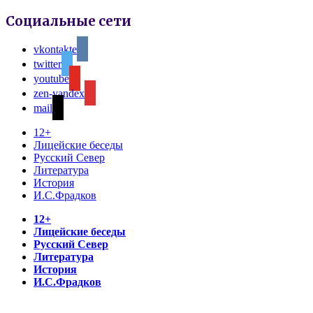
Социальные сети
vkontakte
twitter
youtube
zen-yandex
mail
12+
Лицейские беседы
Русский Север
Литература
История
И.С.Фрадков
12+
Лицейские беседы
Русский Север
Литература
История
И.С.Фрадков