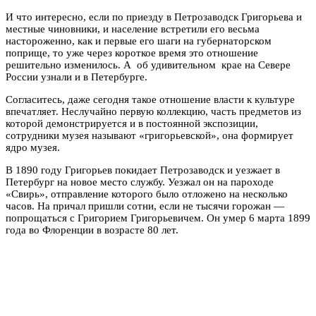
И что интересно, если по приезду в Петрозаводск Григорьева и
местные чиновники, и население встретили его весьма
настороженно, как и первые его шаги на губернаторском
поприще, то уже через короткое время это отношение
решительно изменилось. А об удивительном крае на Севере
России узнали и в Петербурге.
Согласитесь, даже сегодня такое отношение власти к культуре
впечатляет. Неслучайно первую коллекцию, часть предметов из
которой демонстрируется и в постоянной экспозиции,
сотрудники музея называют «григорьевской», она формирует
ядро музея.
В 1890 году Григорьев покидает Петрозаводск и уезжает в
Петербург на новое место службу. Уезжал он на пароходе
«Свирь», отправление которого было отложено на несколько
часов. На причал пришли сотни, если не тысячи горожан —
попрощаться с Григорием Григорьевичем. Он умер 6 марта 1899
года во Флоренции в возрасте 80 лет.