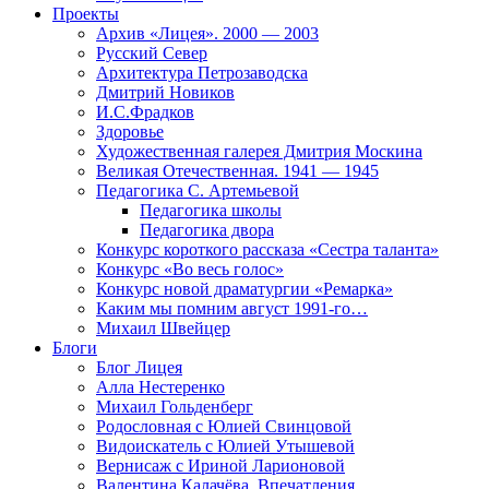
Проекты
Архив «Лицея». 2000 — 2003
Русский Север
Архитектура Петрозаводска
Дмитрий Новиков
И.С.Фрадков
Здоровье
Художественная галерея Дмитрия Москина
Великая Отечественная. 1941 — 1945
Педагогика С. Артемьевой
Педагогика школы
Педагогика двора
Конкурс короткого рассказа «Сестра таланта»
Конкурс «Во весь голос»
Конкурс новой драматургии «Ремарка»
Каким мы помним август 1991-го…
Михаил Швейцер
Блоги
Блог Лицея
Алла Нестеренко
Михаил Гольденберг
Родословная с Юлией Свинцовой
Видоискатель с Юлией Утышевой
Вернисаж с Ириной Ларионовой
Валентина Калачёва. Впечатления