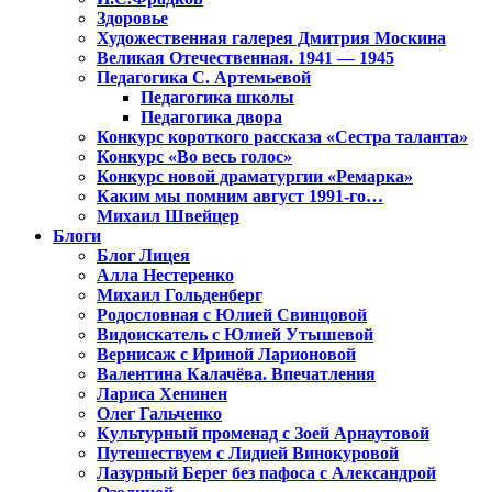
Здоровье
Художественная галерея Дмитрия Москина
Великая Отечественная. 1941 — 1945
Педагогика С. Артемьевой
Педагогика школы
Педагогика двора
Конкурс короткого рассказа «Сестра таланта»
Конкурс «Во весь голос»
Конкурс новой драматургии «Ремарка»
Каким мы помним август 1991-го…
Михаил Швейцер
Блоги
Блог Лицея
Алла Нестеренко
Михаил Гольденберг
Родословная с Юлией Свинцовой
Видоискатель с Юлией Утышевой
Вернисаж с Ириной Ларионовой
Валентина Калачёва. Впечатления
Лариса Хенинен
Олег Гальченко
Культурный променад с Зоей Арнаутовой
Путешествуем с Лидией Винокуровой
Лазурный Берег без пафоса с Александрой