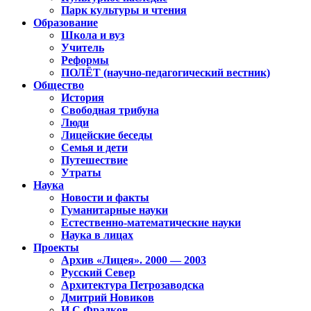
Парк культуры и чтения
Образование
Школа и вуз
Учитель
Реформы
ПОЛЁТ (научно-педагогический вестник)
Общество
История
Свободная трибуна
Люди
Лицейские беседы
Семья и дети
Путешествие
Утраты
Наука
Новости и факты
Гуманитарные науки
Естественно-математические науки
Наука в лицах
Проекты
Архив «Лицея». 2000 — 2003
Русский Север
Архитектура Петрозаводска
Дмитрий Новиков
И.С.Фрадков