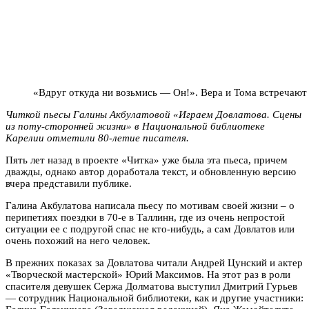
«Вдруг откуда ни возьмись — Он!». Вера и Тома встречают
Читкой пьесы Галины Акбулатовой «Играем Довлатова. Сцены
из поту-сторонней жизни» в Национальной библиотеке
Карелии отметили 80-летие писателя.
Пять лет назад в проекте «Читка» уже была эта пьеса, причем
дважды, однако автор доработала текст, и обновленную версию
вчера представили публике.
Галина Акбулатова написала пьесу по мотивам своей жизни – о
перипетиях поездки в 70-е в Таллинн, где из очень непростой
ситуации ее с подругой спас не кто-нибудь, а сам Довлатов или
очень похожий на него человек.
В прежних показах за Довлатова читали Андрей Цунский и актер
«Творческой мастерской» Юрий Максимов. На этот раз в роли
спасителя девушек Сержа Долматова выступил Дмитрий Гурьев
— сотрудник Национальной библиотеки, как и другие участники: