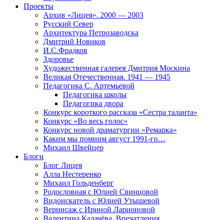
Проекты
Архив «Лицея». 2000 — 2003
Русский Север
Архитектура Петрозаводска
Дмитрий Новиков
И.С.Фрадков
Здоровье
Художественная галерея Дмитрия Москина
Великая Отечественная. 1941 — 1945
Педагогика С. Артемьевой
Педагогика школы
Педагогика двора
Конкурс короткого рассказа «Сестра таланта»
Конкурс «Во весь голос»
Конкурс новой драматургии «Ремарка»
Каким мы помним август 1991-го…
Михаил Швейцер
Блоги
Блог Лицея
Алла Нестеренко
Михаил Гольденберг
Родословная с Юлией Свинцовой
Видоискатель с Юлией Утышевой
Вернисаж с Ириной Ларионовой
Валентина Калачёва. Впечатления