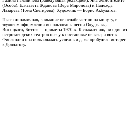
Галина Галаничева (Заведующая редакцией), Яна Жемойтелите
(Особа), Елизавета Жданова (Вера Миронова) и Надежда
Лазарева (Тома Снегирева). Художник — Борис Акбулатов.
Пьеса динамичная, внимание не ослабевает ни на минуту, в
звуковом оформлении использованы песни Окуджавы,
Высоцкого, Биттлз — приметы 1970-х. К сожалению, ни один из
петрозаводских театров пьесу к постановке не взял, а вот в
Финляндии она пользовалась успехов и даже пробудила интерес
к Довлатову.