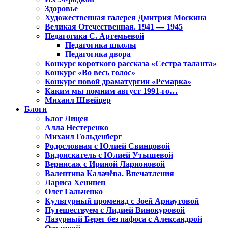
Здоровье
Художественная галерея Дмитрия Москина
Великая Отечественная. 1941 — 1945
Педагогика С. Артемьевой
Педагогика школы
Педагогика двора
Конкурс короткого рассказа «Сестра таланта»
Конкурс «Во весь голос»
Конкурс новой драматургии «Ремарка»
Каким мы помним август 1991-го…
Михаил Швейцер
Блоги
Блог Лицея
Алла Нестеренко
Михаил Гольденберг
Родословная с Юлией Свинцовой
Видоискатель с Юлией Утышевой
Вернисаж с Ириной Ларионовой
Валентина Калачёва. Впечатления
Лариса Хенинен
Олег Гальченко
Культурный променад с Зоей Арнаутовой
Путешествуем с Лидией Винокуровой
Лазурный Берег без пафоса с Александрой