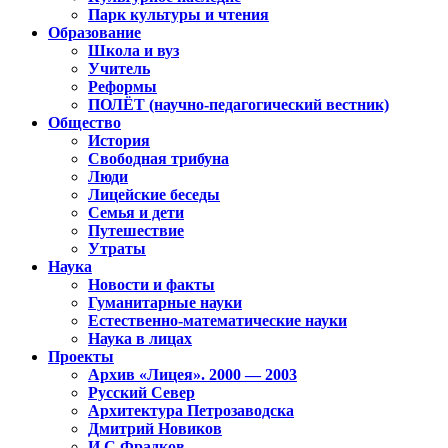
Парк культуры и чтения
Образование
Школа и вуз
Учитель
Реформы
ПОЛЁТ (научно-педагогический вестник)
Общество
История
Свободная трибуна
Люди
Лицейские беседы
Семья и дети
Путешествие
Утраты
Наука
Новости и факты
Гуманитарные науки
Естественно-математические науки
Наука в лицах
Проекты
Архив «Лицея». 2000 — 2003
Русский Север
Архитектура Петрозаводска
Дмитрий Новиков
И.С.Фрадков