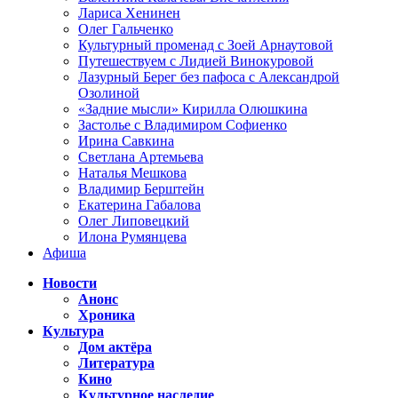
Лариса Хенинен
Олег Гальченко
Культурный променад с Зоей Арнаутовой
Путешествуем с Лидией Винокуровой
Лазурный Берег без пафоса с Александрой
Озолиной
«Задние мысли» Кирилла Олюшкина
Застолье с Владимиром Софиенко
Ирина Савкина
Светлана Артемьева
Наталья Мешкова
Владимир Берштейн
Екатерина Габалова
Олег Липовецкий
Илона Румянцева
Афиша
Новости
Анонс
Хроника
Культура
Дом актёра
Литература
Кино
Культурное наследие