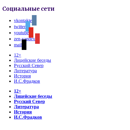
Социальные сети
vkontakte
twitter
youtube
zen-yandex
mail
12+
Лицейские беседы
Русский Север
Литература
История
И.С.Фрадков
12+
Лицейские беседы
Русский Север
Литература
История
И.С.Фрадков