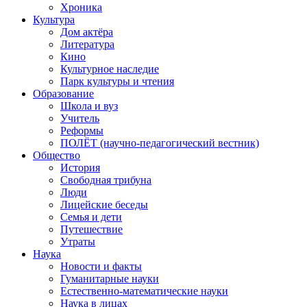
Хроника
Культура
Дом актёра
Литература
Кино
Культурное наследие
Парк культуры и чтения
Образование
Школа и вуз
Учитель
Реформы
ПОЛЁТ (научно-педагогический вестник)
Общество
История
Свободная трибуна
Люди
Лицейские беседы
Семья и дети
Путешествие
Утраты
Наука
Новости и факты
Гуманитарные науки
Естественно-математические науки
Наука в лицах