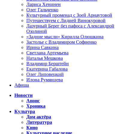
Лариса Хенинен
Олег Гальченко
Культурный променад с Зоей Арнаутовой
Путешествуем с Лидией Винокуровой
Лазурный Берег без пафоса с Александрой
Озолиной
«Задние мысли» Кирилла Олюшкина
Застолье с Владимиром Софиенко
Ирина Савкина
Светлана Артемьева
Наталья Мешкова
Владимир Берштейн
Екатерина Габалова
Олег Липовецкий
Илона Румянцева
Афиша
Новости
Анонс
Хроника
Культура
Дом актёра
Литература
Кино
Культурное наследие