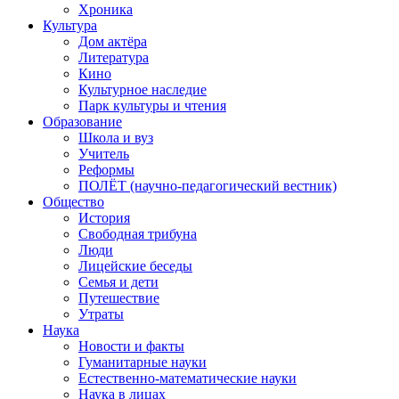
Хроника
Культура
Дом актёра
Литература
Кино
Культурное наследие
Парк культуры и чтения
Образование
Школа и вуз
Учитель
Реформы
ПОЛЁТ (научно-педагогический вестник)
Общество
История
Свободная трибуна
Люди
Лицейские беседы
Семья и дети
Путешествие
Утраты
Наука
Новости и факты
Гуманитарные науки
Естественно-математические науки
Наука в лицах