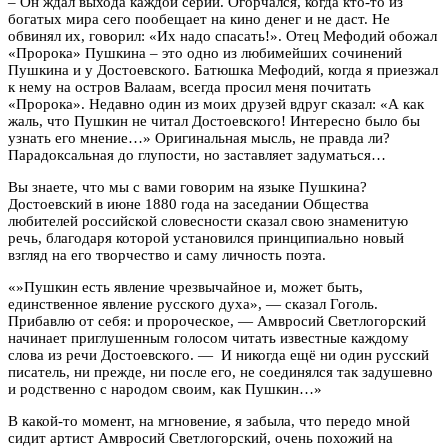
– Он ждал выхода каждой серии. Огорчался, когда кто-то из
богатых мира сего пообещает на кино денег и не даст. Не
обвинял их, говорил: «Их надо спасать!». Отец Мефодий обожал
«Пророка» Пушкина – это одно из любимейших сочинений
Пушкина и у Достоевского. Батюшка Мефодий, когда я приезжал
к нему на остров Валаам, всегда просил меня почитать
«Пророка». Недавно один из моих друзей вдруг сказал: «А как
жаль, что Пушкин не читал Достоевского! Интересно было бы
узнать его мнение…» Оригинальная мысль, не правда ли?
Парадоксальная до глупости, но заставляет задуматься…
Вы знаете, что мы с вами говорим на языке Пушкина?
Достоевский в июне 1880 года на заседании Общества
любителей российской словесности сказал свою знаменитую
речь, благодаря которой установился принципиально новый
взгляд на его творчество и саму личность поэта.
«»Пушкин есть явление чрезвычайное и, может быть,
единственное явление русского духа», — сказал Гоголь.
Прибавлю от себя: и пророческое, — Амвросий Светлогорский
начинает приглушенным голосом читать известные каждому
слова из речи Достоевского. — И никогда ещё ни один русский
писатель, ни прежде, ни после его, не соединялся так задушевно
и родственно с народом своим, как Пушкин…»
В какой-то момент, на мгновение, я забыла, что передо мной
сидит артист Амвросий Светлогорский, очень похожий на