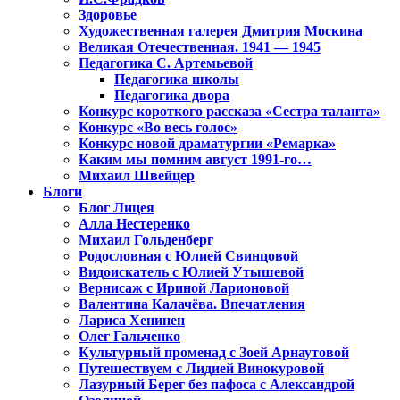
Здоровье
Художественная галерея Дмитрия Москина
Великая Отечественная. 1941 — 1945
Педагогика С. Артемьевой
Педагогика школы
Педагогика двора
Конкурс короткого рассказа «Сестра таланта»
Конкурс «Во весь голос»
Конкурс новой драматургии «Ремарка»
Каким мы помним август 1991-го…
Михаил Швейцер
Блоги
Блог Лицея
Алла Нестеренко
Михаил Гольденберг
Родословная с Юлией Свинцовой
Видоискатель с Юлией Утышевой
Вернисаж с Ириной Ларионовой
Валентина Калачёва. Впечатления
Лариса Хенинен
Олег Гальченко
Культурный променад с Зоей Арнаутовой
Путешествуем с Лидией Винокуровой
Лазурный Берег без пафоса с Александрой