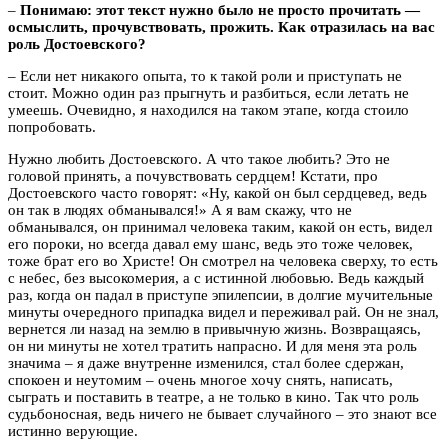
–
Понимаю: этот текст нужно было не просто прочитать —
осмыслить, прочувствовать, прожить. Как отразилась на вас
роль Достоевского?
– Если нет никакого опыта, то к такой роли и приступать не
стоит. Можно один раз прыгнуть и разбиться, если летать не
умеешь. Очевидно, я находился на таком этапе, когда стоило
попробовать.
Нужно любить Достоевского. А что такое любить? Это не
головой принять, а почувствовать сердцем! Кстати, про
Достоевского часто говорят: «Ну, какой он был сердцевед, ведь
он так в людях обманывался!» А я вам скажу, что не
обманывался, он принимал человека таким, какой он есть, видел
его пороки, но всегда давал ему шанс, ведь это тоже человек,
тоже брат его во Христе! Он смотрел на человека сверху, то есть
с небес, без высокомерия, а с истинной любовью. Ведь каждый
раз, когда он падал в приступе эпилепсии, в долгие мучительные
минуты очередного припадка видел и переживал рай. Он не знал,
вернется ли назад на землю в привычную жизнь. Возвращаясь,
он ни минуты не хотел тратить напрасно. И для меня эта роль
значима – я даже внутренне изменился, стал более сдержан,
спокоен и неутомим – очень многое хочу снять, написать,
сыграть и поставить в театре, а не только в кино. Так что роль
судьбоносная, ведь ничего не бывает случайного – это знают все
истинно верующие.