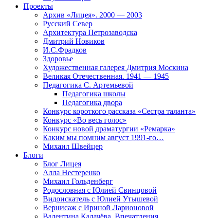
Проекты
Архив «Лицея». 2000 — 2003
Русский Север
Архитектура Петрозаводска
Дмитрий Новиков
И.С.Фрадков
Здоровье
Художественная галерея Дмитрия Москина
Великая Отечественная. 1941 — 1945
Педагогика С. Артемьевой
Педагогика школы
Педагогика двора
Конкурс короткого рассказа «Сестра таланта»
Конкурс «Во весь голос»
Конкурс новой драматургии «Ремарка»
Каким мы помним август 1991-го…
Михаил Швейцер
Блоги
Блог Лицея
Алла Нестеренко
Михаил Гольденберг
Родословная с Юлией Свинцовой
Видоискатель с Юлией Утышевой
Вернисаж с Ириной Ларионовой
Валентина Калачёва. Впечатления