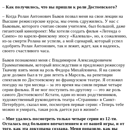
–
Как получилось, что вы пришли к роли Достоевского?
– Когда Ролан Антонович Быков позвал меня на свои лекции на
Высшие режиссерские курсы, мы очень сдружились. У нас с
Быковым, которого считаю своим учителем, был большой, даже
гигантский кинопроект: Мы хотели создать фильм «Легенда о
Сампо» по карело-финскому эпосу «Калевала», но, к сожалению,
из-за смерти Ролана не успели, а мой сценарий, который успел
одобрить Ролан Антонович, так и лежит, ждет, как я надеюсь,
своего счастливого часа.
Быков познакомил меня с Владимиром Александровичем
Грамматиковым, который впоследствии и предложил режиссеру
Ткачеву взять меня на роль Федора Михайловича. Я на самом
деле должен был в те дни лететь в Марсель, на репетиции
спектакля по Достоевскому во французском театре. Я отложил
поездку на три месяца – за это время мы сняли первые четыре
серии фильма. Я не мог поступить по-другому — это же роль
самого Достоевского! Кстати, один из моих родственников,
художественный руководитель театра «Странник» в Санкт-
Петербурге, сказал мне, посмотрев первые серии: «Теперь тебе
можно и умирать, такая роль дается раз в жизни!»
–
Мне удалось посмотреть только четыре серии из 12-ти.
Осталась под большим впечатлением и от вашей игры, и от
того, как эта докудрама создана. Меня поразило, как вы