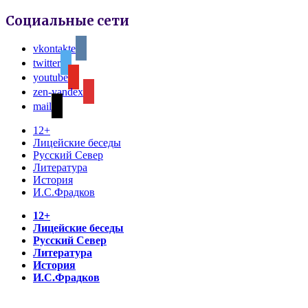
Социальные сети
vkontakte
twitter
youtube
zen-yandex
mail
12+
Лицейские беседы
Русский Север
Литература
История
И.С.Фрадков
12+
Лицейские беседы
Русский Север
Литература
История
И.С.Фрадков