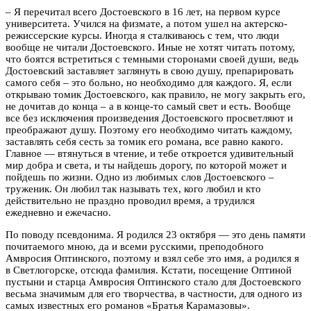
– Я перечитал всего Достоевского в 16 лет, на первом курсе
университета. Учился на физмате, а потом ушел на актерско-
режиссерские курсы. Иногда я сталкиваюсь с тем, что люди
вообще не читали Достоевского. Иные не хотят читать потому,
что боятся встретиться с темными сторонами своей души, ведь
Достоевский заставляет заглянуть в свою душу, препарировать
самого себя – это больно, но необходимо для каждого. Я, если
открываю томик Достоевского, как правило, не могу закрыть его,
не дочитав до конца – а в конце-то самый свет и есть. Вообще
все без исключения произведения Достоевского просветляют и
преображают душу. Поэтому его необходимо читать каждому,
заставлять себя сесть за томик его романа, все равно какого.
Главное — втянуться в чтение, и тебе откроется удивительный
мир добра и света, и ты найдешь дорогу, по которой может и
пойдешь по жизни. Одно из любимых слов Достоевского –
труженик. Он любил так называть тех, кого любил и кто
действительно не праздно проводил время, а трудился
ежедневно и ежечасно.
По поводу псевдонима. Я родился 23 октября — это день памяти
почитаемого мною, да и всеми русскими, преподобного
Амвросия Оптинского, поэтому и взял себе это имя, а родился я
в Светлогорске, отсюда фамилия. Кстати, посещение Оптиной
пустыни и старца Амвросия Оптинского стало для Достоевского
весьма значимым для его творчества, в частности, для одного из
самых известных его романов «Братья Карамазовы».