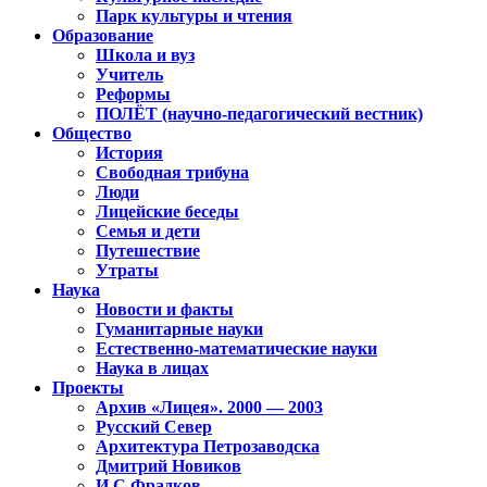
Парк культуры и чтения
Образование
Школа и вуз
Учитель
Реформы
ПОЛЁТ (научно-педагогический вестник)
Общество
История
Свободная трибуна
Люди
Лицейские беседы
Семья и дети
Путешествие
Утраты
Наука
Новости и факты
Гуманитарные науки
Естественно-математические науки
Наука в лицах
Проекты
Архив «Лицея». 2000 — 2003
Русский Север
Архитектура Петрозаводска
Дмитрий Новиков
И.С.Фрадков