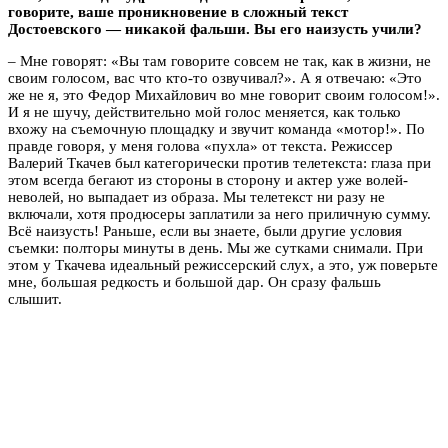
говорите, ваше проникновение в сложный текст
Достоевского — никакой фальши. Вы его наизусть учили?
– Мне говорят: «Вы там говорите совсем не так, как в жизни, не
своим голосом, вас что кто-то озвучивал?». А я отвечаю: «Это
же не я, это Федор Михайлович во мне говорит своим голосом!».
И я не шучу, действительно мой голос меняется, как только
вхожу на съемочную площадку и звучит команда «мотор!». По
правде говоря, у меня голова «пухла» от текста. Режиссер
Валерий Ткачев был категорически против телетекста: глаза при
этом всегда бегают из стороны в сторону и актер уже волей-
неволей, но выпадает из образа. Мы телетекст ни разу не
включали, хотя продюсеры заплатили за него приличную сумму.
Всё наизусть! Раньше, если вы знаете, были другие условия
съемки: полторы минуты в день. Мы же сутками снимали. При
этом у Ткачева идеальный режиссерский слух, а это, уж поверьте
мне, большая редкость и большой дар. Он сразу фальшь
слышит.