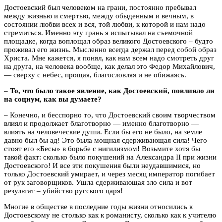
Достоевский был человеком на грани, постоянно пребывал
между жизнью и смертью, между обыденным и вечным, в
состоянии любви всех и вся, той любви, к которой и нам надо
стремиться. Именно эту грань я испытывал на съемочной
площадке, когда воплощал образ великого Достоевского – будто
проживал его жизнь. Мысленно всегда держал перед собой образ
Христа. Мне кажется, я понял, как нам всем надо смотреть друг
на друга, на человека вообще, как делал это Федор Михайлович,
— сверху с небес, прощая, благословляя и не обижаясь.
–
То, что было такое явление, как Достоевский, повлияло ли
на социум, как вы думаете?
–
Конечно, и бесспорно то, что Достоевский своим творчеством
влиял и продолжает благотворно — именно благотворно —
влиять на человеческие души. Если бы его не было, на земле
давно был бы ад! Это была мощная сдерживающая сила! Чего
стоят его «Бесы» в борьбе с нигилизмом! Возьмите хотя бы
такой факт: сколько было покушений на Александра
II при жизни
Достоевского!
И все эти покушения были неудавшимися, но
только Достоевский умирает, и через месяц император погибает
от рук заговорщиков. Ушла сдерживающая зло сила и вот
результат – убийство русского царя!
Многие в обществе в последние годы жизни относились к
Достоевскому не столько как к романисту, сколько как к учителю