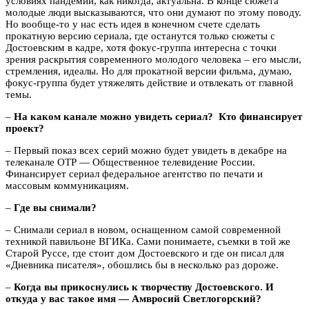
условиях пандемии, как никогда, актуальна. В конце сюжета
молодые люди высказываются, что они думают по этому поводу.
Но вообще-то у нас есть идея в конечном счете сделать
прокатную версию сериала, где останутся только сюжеты с
Достоевским в кадре, хотя фокус-группа интересна с точки
зрения раскрытия современного молодого человека – его мысли,
стремления, идеалы. Но для прокатной версии фильма, думаю,
фокус-группа будет утяжелять действие и отвлекать от главной
темы.
–
На каком канале можно увидеть сериал? Кто финансирует
проект?
– Первый показ всех серий можно будет увидеть в декабре на
телеканале ОТР — Общественное телевидение России.
Финансирует сериал федеральное агентство по печати и
массовым коммуникациям.
–
Где вы снимали?
– Снимали сериал в новом, оснащенном самой современной
техникой павильоне ВГИКа. Сами понимаете, съемки в той же
Старой Руссе, где стоит дом Достоевского и где он писал для
«Дневника писателя», обошлись бы в несколько раз дороже.
–
Когда вы прикоснулись к творчеству Достоевского. И
откуда у вас такое имя — Амвросий Светлогорский?