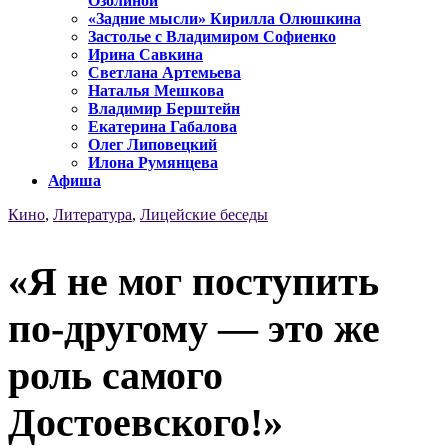
Озолиной
«Задние мысли» Кирилла Олюшкина
Застолье с Владимиром Софиенко
Ирина Савкина
Светлана Артемьева
Наталья Мешкова
Владимир Берштейн
Екатерина Габалова
Олег Липовецкий
Илона Румянцева
Афиша
Кино
,
Литература
,
Лицейские беседы
«Я не мог поступить
по-другому — это же
роль самого
Достоевского!»