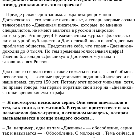
взгляд, уникальность этого проекта?
– Прежде режиссеров занимала экранизация романов
Достоевского – его великое пятикнижье, а теперь впервые создан
телесериал по «Дневникам писателя», которые, по мнению
специалистов, не имеют аналогов в русской и мировой
литературе. Это шедевр! В ежемесячном журнале философско-
литературной публицистики Достоевский писал о злободневных
проблемах общества. Представьте себе, что тираж «Дневников»
доходил до 8 тысяч. По тем временам колоссальная цифра!
Именно благодаря «Дневнику» о Достоевском узнала и
заговорила вся Россия.
Для нашего сериала взяты такие сюжеты и темы — а всё объять
невозможно, — которые представляют подлинный интерес и в
наше время, спустя 150 лет. Потому этот проект уникален, хотя,
по правде говоря, мы первые обратили свой взор на «Дневники»
с точки зрения кинематографа.
–
Я посмотрела несколько серий. Они меня впечатлили и
тем, как сняты, и тематикой. В сериале присутствует и так
называемая фокус-группа, в основном молодежь, которая
высказывается в конце каждого сюжета…
– Да, например, одна из тем «Дневника» — обособление, серия
так и называется — «Обособление. О молодежи». Тема сейчас, в