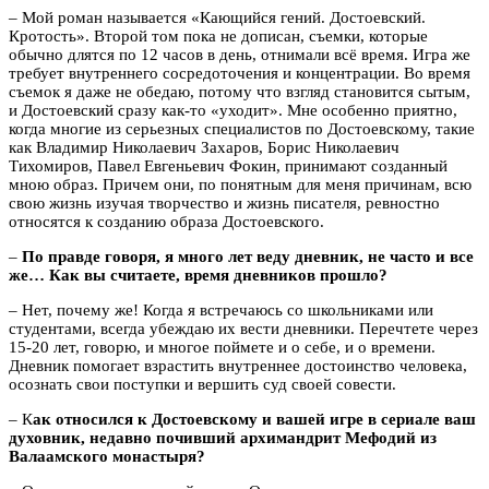
–
Мой роман называется «Кающийся гений. Достоевский.
Кротость». Второй том пока не дописан, съемки, которые
обычно длятся по 12 часов в день, отнимали всё время. Игра же
требует внутреннего сосредоточения и концентрации. Во время
съемок я даже не обедаю, потому что взгляд становится сытым,
и Достоевский сразу как-то «уходит». Мне особенно приятно,
когда многие из серьезных специалистов по Достоевскому, такие
как Владимир Николаевич Захаров, Борис Николаевич
Тихомиров, Павел Евгеньевич Фокин, принимают созданный
мною образ. Причем они, по понятным для меня причинам, всю
свою жизнь изучая творчество и жизнь писателя, ревностно
относятся к созданию образа Достоевского.
–
По правде говоря, я много лет веду дневник, не часто и все
же… Как вы считаете, время дневников прошло?
– Нет, почему же! Когда я встречаюсь со школьниками или
студентами, всегда убеждаю их вести дневники. Перечтете через
15-20 лет, говорю, и многое поймете и о себе, и о времени.
Дневник помогает взрастить внутреннее достоинство человека,
осознать свои поступки и вершить суд своей совести.
– К
ак относился к Достоевскому и вашей игре в сериале ваш
духовник, недавно почивший архимандрит Мефодий из
Валаамского монастыря?