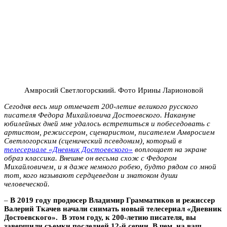
Амвросий Светлогорскиий. Фото Ирины Ларионовой
Сегодня весь мир отмечает 200-летие великого русского
писателя Федора Михайловича Достоевского. Накануне
юбилейных дней мне удалось встретиться и побеседовать с
артистом, режиссером, сценаристом, писателем Амвросием
Светлогорским (сценический псевдоним), который в
телесериале «Дневник Достоевского»
воплощает на экране
образ классика. Внешне он весьма схож с Федором
Михайловичем, и я даже немного робею, будто рядом со мной
тот, кого называют сердцеведом и знатоком души
человеческой.
–
В 2019 году продюсер Владимир Грамматиков и режиссер
Валерий Ткачев начали снимать новый телесериал «Дневник
Достоевского». В этом году, к 200-летию писателя, вы
завершили съемки последней 12-й серии.
В чем, на ваш