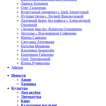
Лариса Хенинен
Олег Гальченко
Культурный променад с Зоей Арнаутовой
Путешествуем с Лидией Винокуровой
Лазурный Берег без пафоса с Александрой
Озолиной
«Задние мысли» Кирилла Олюшкина
Застолье с Владимиром Софиенко
Ирина Савкина
Светлана Артемьева
Наталья Мешкова
Владимир Берштейн
Екатерина Габалова
Олег Липовецкий
Илона Румянцева
Афиша
Новости
Анонс
Хроника
Культура
Дом актёра
Литература
Кино
Культурное наследие