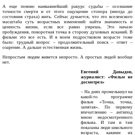
А еще помню наиважнейший ракурс судьбы – осознание
точности смерти и от этого ощущение стопора (иногда до
состояния страха) жить. Сейчас думается, что это вселенского
масштаба суть возрастных изменений: найти значимость и
ценность жизни, если все равно умрешь. Это начало
пробуждения, поворотная точка в сторону духовных исканий. В
фильме это все есть. И в моем подростковом возрасте тоже
было: трудный вопрос – продолжительный поиск – ответ –
озарение. А дальше естественная жизнь.
Непростым людям живется непросто. А простых людей вообще
нет.
Евгений Давыдов,
журналист: «Фильм не
досмотрел»
– На днях промелькнул на
какой-то программе
фильм «Точка, точка,
запятая». По первому
впечатлению – антипод
мною недосмотренного
фильма. И там и там
показаны люди школьного
возраста, какими их