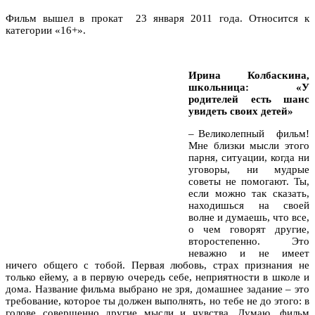
Фильм вышел в прокат 23 января 2011 года. Относится к
категории «16+».
Ирина Колбаскина,
школьница: «У
родителей есть шанс
увидеть своих детей»
– Великолепный фильм!
Мне близки мысли этого
парня, ситуации, когда ни
уговоры, ни мудрые
советы не помогают. Ты,
если можно так сказать,
находишься на своей
волне и думаешь, что все,
о чем говорят другие,
второстепенно. Это
неважно и не имеет
ничего общего с тобой. Первая любовь, страх признания не
только ейему, а в первую очередь себе, неприятности в школе и
дома. Название фильма выбрано не зря, домашнее задание – это
требование, которое ты должен выполнять, но тебе не до этого: в
голове совершенно другие мысли и чувства. Думаю, фильм