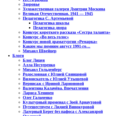
Здоровье
Художественная галерея Дмитрия Москина
Великая Отечественная. 1941 — 1945
Педагогика С. Артемьевой
Педагогика школы
Педагогика двора
Конкурс короткого рассказа «Сестра таланта»
Конкурс «Во весь голос»
Конкурс новой драматургии «Ремарка»
Каким мы помним август 1991-го…
Михаил Швейцер
Блоги
Блог Лицея
Алла Нестеренко
Михаил Гольденберг
Родословная с Юлией Свинцовой
Видоискатель с Юлией Утышевой
Вернисаж с Ириной Ларионовой
Валентина Калачёва. Впечатления
Лариса Хенинен
Олег Гальченко
Культурный променад с Зоей Арнаутовой
Путешествуем с Лидией Винокуровой
Лазурный Берег без пафоса с Александрой