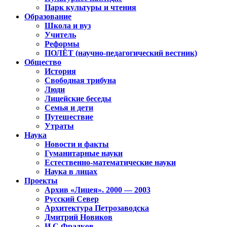
Парк культуры и чтения
Образование
Школа и вуз
Учитель
Реформы
ПОЛЁТ (научно-педагогический вестник)
Общество
История
Свободная трибуна
Люди
Лицейские беседы
Семья и дети
Путешествие
Утраты
Наука
Новости и факты
Гуманитарные науки
Естественно-математические науки
Наука в лицах
Проекты
Архив «Лицея». 2000 — 2003
Русский Север
Архитектура Петрозаводска
Дмитрий Новиков
И.С.Фрадков