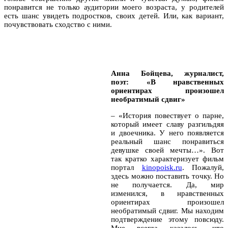
понравится не только аудитории моего возраста, у родителей
есть шанс увидеть подростков, своих детей. Или, как вариант,
почувствовать сходство с ними.
Анна Бойцева, журналист,
поэт: «В нравственных
ориентирах произошел
необратимый сдвиг»
– «История повествует о парне,
который имеет славу разгильдяя
и двоечника. У него появляется
реальный шанс понравиться
девушке своей мечты…». Вот
так кратко характеризует фильм
портал
kinopoisk.ru
. Пожалуй,
здесь можно поставить точку. Но
не получается. Да, мир
изменился, в нравственных
ориентирах произошел
необратимый сдвиг. Мы находим
подтверждение этому повсюду.
Мне всегда казалось, что