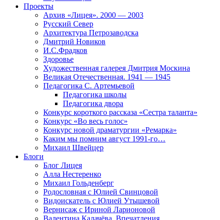
Проекты
Архив «Лицея». 2000 — 2003
Русский Север
Архитектура Петрозаводска
Дмитрий Новиков
И.С.Фрадков
Здоровье
Художественная галерея Дмитрия Москина
Великая Отечественная. 1941 — 1945
Педагогика С. Артемьевой
Педагогика школы
Педагогика двора
Конкурс короткого рассказа «Сестра таланта»
Конкурс «Во весь голос»
Конкурс новой драматургии «Ремарка»
Каким мы помним август 1991-го…
Михаил Швейцер
Блоги
Блог Лицея
Алла Нестеренко
Михаил Гольденберг
Родословная с Юлией Свинцовой
Видоискатель с Юлией Утышевой
Вернисаж с Ириной Ларионовой
Валентина Калачёва. Впечатления