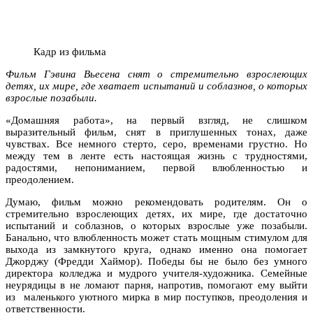
Кадр из фильма
Фильм Гэвина Вьесена снят о стремительно взрослеющих
детях, их мире, где хватает испытаний и соблазнов, о которых
взрослые позабыли.
«Домашняя работа», на первый взгляд, не слишком
выразительный фильм, снят в приглушенных тонах, даже
чувствах. Все немного стерто, серо, временами грустно. Но
между тем в ленте есть настоящая жизнь с трудностями,
радостями, непониманием, первой влюбленностью и
преодолением.
Думаю, фильм можно рекомендовать родителям. Он о
стремительно взрослеющих детях, их мире, где достаточно
испытаний и соблазнов, о которых взрослые уже позабыли.
Банально, что влюбленность может стать мощным стимулом для
выхода из замкнутого круга, однако именно она помогает
Джорджу (Фредди Хаймор). Победы бы не было без умного
директора колледжа и мудрого учителя-художника. Семейные
неурядицы в не ломают парня, напротив, помогают ему выйти
из маленького уютного мирка в мир поступков, преодоления и
ответственности.