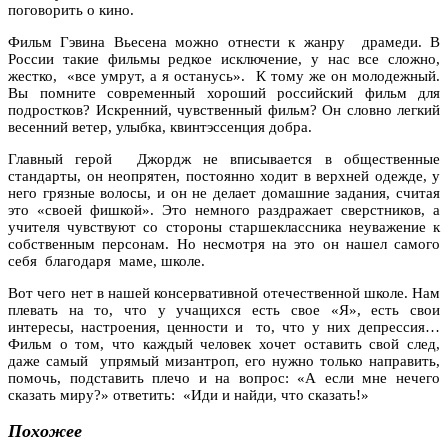
поговорить о кино.
Фильм Гэвина Вьесена можно отнести к жанру драмеди. В
России такие фильмы редкое исключение, у нас все сложно,
жестко, «все умрут, а я останусь». К тому же он молодежный.
Вы помните современный хороший российский фильм для
подростков? Искренний, чувственный фильм? Он словно легкий
весенний ветер, улыбка, квинтэссенция добра.
Главный герой Джордж не вписывается в общественные
стандарты, он неопрятен, постоянно ходит в верхней одежде, у
него грязные волосы, и он не делает домашние задания, считая
это «своей фишкой». Это немного раздражает сверстников, а
учителя чувствуют со стороны старшеклассника неуважение к
собственным персонам. Но несмотря на это он нашел самого
себя благодаря маме, школе.
Вот чего нет в нашей консервативной отечественной школе. Нам
плевать на то, что у учащихся есть свое «Я», есть свои
интересы, настроения, ценности и то, что у них депрессия…
Фильм о том, что каждый человек хочет оставить свой след,
даже самый упрямый мизантроп, его нужно только направить,
помочь, подставить плечо и на вопрос: «А если мне нечего
сказать миру?» ответить: «Иди и найди, что сказать!»
Похожее