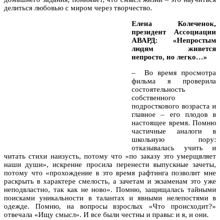
делиться любовью с миром через творчество.
Елена Колеченок,
президент Ассоциации
АВАРД: «Непростым
людям живется
непросто, но легко…»
– Во время просмотра
фильма я проверила
состоятельность
собственного
подросткового возраста и
главное – его плодов в
настоящее время. Помню
частичные аналоги в
школьную пору:
отказывалась учить и
читать стихи наизусть, потому что «по заказу это умерщвляет
наши души», искренне просила перенести выпускные зачеты,
потому что «прохождение в это время рафтинга позволит мне
раскрыть в характере смелость, а зачетам и экзаменам это уже
неподвластно, так как не ново». Помню, защищалась тайными
поисками уникальности в талантах и явными нелепостями в
одежде. Помню, на вопросы взрослых «Что происходит?»
отвечала «Ищу смысл». И все были честны и правы: и я, и они.