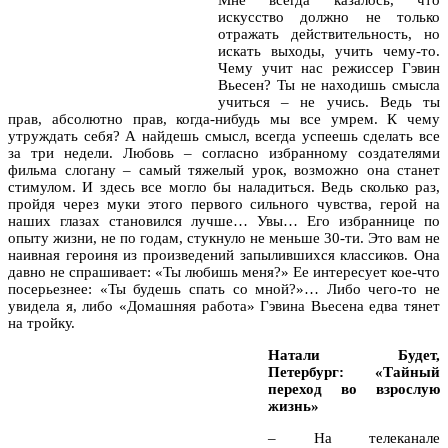
искусство должно не только
отражать действительность, но
искать выходы, учить чему-то.
Чему учит нас режиссер Гэвин
Вьесен? Ты не находишь смысла
учиться – не учись. Ведь ты
прав, абсолютно прав, когда-нибудь мы все умрем. К чему
утруждать себя? А найдешь смысл, всегда успеешь сделать все
за три недели. Любовь – согласно избранному создателями
фильма слогану – самый тяжелый урок, возможно она станет
стимулом. И здесь все могло бы наладиться. Ведь сколько раз,
пройдя через муки этого первого сильного чувства, герой на
наших глазах становился лучше… Увы… Его избраннице по
опыту жизни, не по годам, стукнуло не меньше 30-ти. Это вам не
наивная героиня из произведений запылившихся классиков. Она
давно не спрашивает: «Ты любишь меня?» Ее интересует кое-что
посерьезнее: «Ты будешь спать со мной?»… Либо чего-то не
увидела я, либо «Домашняя работа» Гэвина Вьесена едва тянет
на тройку.
Натали Будет,
Петербург: «Тайный
переход во взрослую
жизнь»
– На телеканале