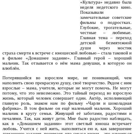
«Культура» недавно была
неделя недетского кино.
Показывали
замечательные советские
фильмы о подростках.
Глубокие, трогательные,
честные – любимые.
Главная тема – переход
детской безмятежной
души через мостик
страха смерти к встрече с юношеской любовью – стала таковой и
в фильме «Домашнее задание». Главный герой – хороший
мальчик. Так отзывается о нём мама девушки, в которую он
влюблён.
Потерявшийся во взрослом мире, не понимающий, чем
наполнить свою прекрасную душу, своё творчество. Рядом с ним
взрослые – мама, учителя, которые не могут помочь. Не могут
потому, что это невозможно. Это тайный переход во взрослую
жизнь, который человек совершает один. Актёр, исполняющий
главную роль, знаком нам по фильму «Чарли и шоколадная
фабрика». В том фильме он ещё маленький мальчик. Хороший
мальчик в кругу семьи. Живущий её заботами, радостями и
печалями. Так, как живут дети. Мне было радостно наблюдать,
как в «Домашнем задании» этот светлый юноша встречает
любовь. Учится с ней жить, наполняться ею и, как завершение
домашнего задания, понимает, что смысл жизни – это научиться