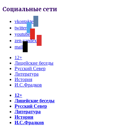
Социальные сети
vkontakte
twitter
youtube
zen-yandex
mail
12+
Лицейские беседы
Русский Север
Литература
История
И.С.Фрадков
12+
Лицейские беседы
Русский Север
Литература
История
И.С.Фрадков