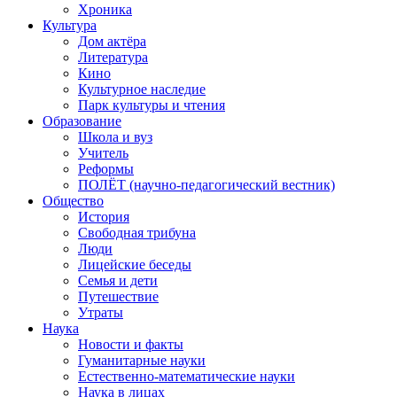
Хроника
Культура
Дом актёра
Литература
Кино
Культурное наследие
Парк культуры и чтения
Образование
Школа и вуз
Учитель
Реформы
ПОЛЁТ (научно-педагогический вестник)
Общество
История
Свободная трибуна
Люди
Лицейские беседы
Семья и дети
Путешествие
Утраты
Наука
Новости и факты
Гуманитарные науки
Естественно-математические науки
Наука в лицах