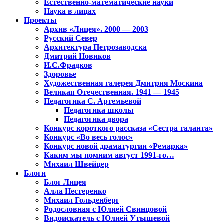
Естественно-математические науки
Наука в лицах
Проекты
Архив «Лицея». 2000 — 2003
Русский Север
Архитектура Петрозаводска
Дмитрий Новиков
И.С.Фрадков
Здоровье
Художественная галерея Дмитрия Москина
Великая Отечественная. 1941 — 1945
Педагогика С. Артемьевой
Педагогика школы
Педагогика двора
Конкурс короткого рассказа «Сестра таланта»
Конкурс «Во весь голос»
Конкурс новой драматургии «Ремарка»
Каким мы помним август 1991-го…
Михаил Швейцер
Блоги
Блог Лицея
Алла Нестеренко
Михаил Гольденберг
Родословная с Юлией Свинцовой
Видоискатель с Юлией Утышевой