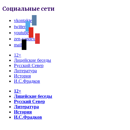
Социальные сети
vkontakte
twitter
youtube
zen-yandex
mail
12+
Лицейские беседы
Русский Север
Литература
История
И.С.Фрадков
12+
Лицейские беседы
Русский Север
Литература
История
И.С.Фрадков