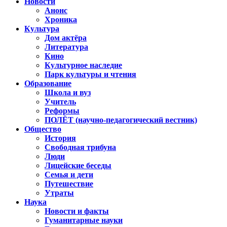
Новости
Анонс
Хроника
Культура
Дом актёра
Литература
Кино
Культурное наследие
Парк культуры и чтения
Образование
Школа и вуз
Учитель
Реформы
ПОЛЁТ (научно-педагогический вестник)
Общество
История
Свободная трибуна
Люди
Лицейские беседы
Семья и дети
Путешествие
Утраты
Наука
Новости и факты
Гуманитарные науки