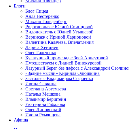
Михаил Швейцер
Блоги
Блог Лицея
Алла Нестеренко
Михаил Гольденберг
Родословная с Юлией Свинцовой
Видоискатель с Юлией Утышевой
Вернисаж с Ириной Ларионовой
Валентина Калачёва. Впечатления
Лариса Хенинен
Олег Гальченко
Культурный променад с Зоей Арнаутовой
Путешествуем с Лидией Винокуровой
Лазурный Берег без пафоса с Александрой Озолино
«Задние мысли» Кирилла Олюшкина
Застолье с Владимиром Софиенко
Ирина Савкина
Светлана Артемьева
Наталья Мешкова
Владимир Берштейн
Екатерина Габалова
Олег Липовецкий
Илона Румянцева
Афиша