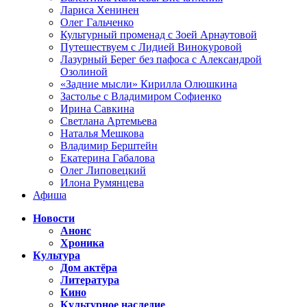
Лариса Хенинен
Олег Гальченко
Культурный променад с Зоей Арнаутовой
Путешествуем с Лидией Винокуровой
Лазурный Берег без пафоса с Александрой
Озолиной
«Задние мысли» Кирилла Олюшкина
Застолье с Владимиром Софиенко
Ирина Савкина
Светлана Артемьева
Наталья Мешкова
Владимир Берштейн
Екатерина Габалова
Олег Липовецкий
Илона Румянцева
Афиша
Новости
Анонс
Хроника
Культура
Дом актёра
Литература
Кино
Культурное наследие