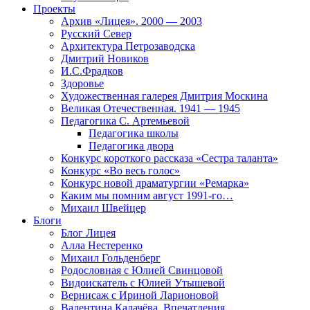
Проекты
Архив «Лицея». 2000 — 2003
Русский Север
Архитектура Петрозаводска
Дмитрий Новиков
И.С.Фрадков
Здоровье
Художественная галерея Дмитрия Москина
Великая Отечественная. 1941 — 1945
Педагогика С. Артемьевой
Педагогика школы
Педагогика двора
Конкурс короткого рассказа «Сестра таланта»
Конкурс «Во весь голос»
Конкурс новой драматургии «Ремарка»
Каким мы помним август 1991-го…
Михаил Швейцер
Блоги
Блог Лицея
Алла Нестеренко
Михаил Гольденберг
Родословная с Юлией Свинцовой
Видоискатель с Юлией Утышевой
Вернисаж с Ириной Ларионовой
Валентина Калачёва. Впечатления