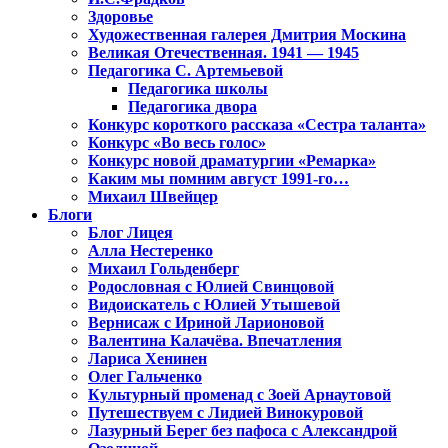
Здоровье
Художественная галерея Дмитрия Москина
Великая Отечественная. 1941 — 1945
Педагогика С. Артемьевой
Педагогика школы
Педагогика двора
Конкурс короткого рассказа «Сестра таланта»
Конкурс «Во весь голос»
Конкурс новой драматургии «Ремарка»
Каким мы помним август 1991-го…
Михаил Швейцер
Блоги
Блог Лицея
Алла Нестеренко
Михаил Гольденберг
Родословная с Юлией Свинцовой
Видоискатель с Юлией Утышевой
Вернисаж с Ириной Ларионовой
Валентина Калачёва. Впечатления
Лариса Хенинен
Олег Гальченко
Культурный променад с Зоей Арнаутовой
Путешествуем с Лидией Винокуровой
Лазурный Берег без пафоса с Александрой