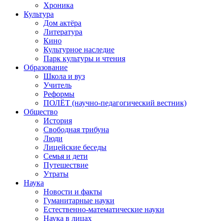
Хроника
Культура
Дом актёра
Литература
Кино
Культурное наследие
Парк культуры и чтения
Образование
Школа и вуз
Учитель
Реформы
ПОЛЁТ (научно-педагогический вестник)
Общество
История
Свободная трибуна
Люди
Лицейские беседы
Семья и дети
Путешествие
Утраты
Наука
Новости и факты
Гуманитарные науки
Естественно-математические науки
Наука в лицах