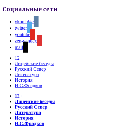
Социальные сети
vkontakte
twitter
youtube
zen-yandex
mail
12+
Лицейские беседы
Русский Север
Литература
История
И.С.Фрадков
12+
Лицейские беседы
Русский Север
Литература
История
И.С.Фрадков