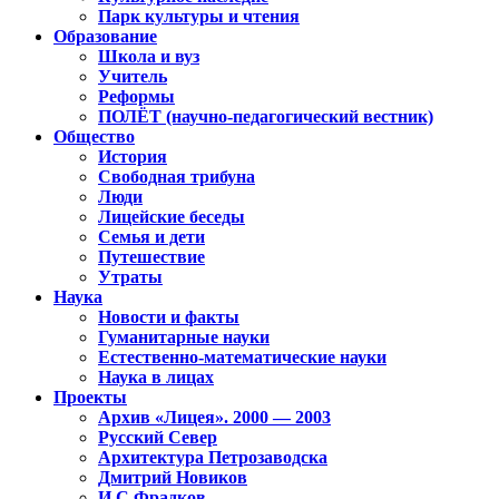
Парк культуры и чтения
Образование
Школа и вуз
Учитель
Реформы
ПОЛЁТ (научно-педагогический вестник)
Общество
История
Свободная трибуна
Люди
Лицейские беседы
Семья и дети
Путешествие
Утраты
Наука
Новости и факты
Гуманитарные науки
Естественно-математические науки
Наука в лицах
Проекты
Архив «Лицея». 2000 — 2003
Русский Север
Архитектура Петрозаводска
Дмитрий Новиков
И.С.Фрадков