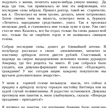
подумать о жизни, почитать какую-нибудь умную книжку. Да
ведь где там, так привязалась ко мне эта инфлюэнция, что
последние силы забрала. Пришел доктор, такой же старичелло,
как я. Посмотрел на меня грозно, дескать, зачем потревожил.
Затем сменил гнев на милость, осмотрел меня и, буркнув:
«Лечитесь народными средствами», ушел. Так я пролежал
несколько дней, и становилось мне только хуже и хуже. Уже свет
стал не мил. Казалось, все бы отдал, только бы снова дышал мой
нос, только бы не свербило горло и не наливалась свинцом
голова.
Собрав последние силы, дошел до ближайшей аптеки. В
полубреду рассказал о своих злоключениях, заплатил за
пластинку арбидола почти двести рублей. Счастливый, в
надежде на скорое выздоровление вспомнил ихнюю дурацкую
Америку, где без рецепта ты никто. И уже собрался было
уходить, как девушка-фармацевт мило сказала: «Подождите,
гражданин! У нас сегодня акция: каждому покупателю мы
вручаем дополнительное лекарство».
У меня в горячей голове мелькнула мысль, что сейчас в
придачу к арбидолу получу горькую настойку Биттнера или на
худой случай поливитамины. Я радостно остановился. Девушка
протянула мне пакетик и, мило улыбнувшись, сказала: «Впереди
праздники – пригодится!»
Я взглянул на пакетик, где крупными буквами было написано