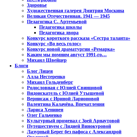
Здоровье
Художественная галерея Дмитрия Москина
Великая Отечественная. 1941 — 1945
Педагогика С. Артемьевой
Педагогика школы
Педагогика двора
Конкурс короткого рассказа «Сестра таланта»
Конкурс «Во весь голос»
Конкурс новой драматургии «Ремарка»
Каким мы помним август 1991-го…
Михаил Швейцер
Блоги
Блог Лицея
Алла Нестеренко
Михаил Гольденберг
Родословная с Юлией Свинцовой
Видоискатель с Юлией Утышевой
Вернисаж с Ириной Ларионовой
Валентина Калачёва. Впечатления
Лариса Хенинен
Олег Гальченко
Культурный променад с Зоей Арнаутовой
Путешествуем с Лидией Винокуровой
Лазурный Берег без пафоса с Александрой