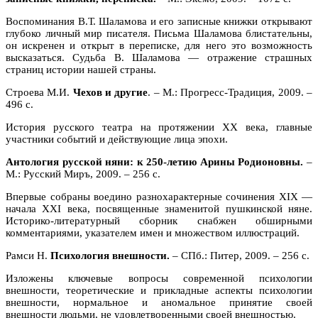
Воспоминания В.Т. Шаламова и его записные книжки открывают
глубоко личный мир писателя. Письма Шаламова блистательны,
он искренен и открыт в переписке, для него это возможность
высказаться. Судьба В. Шаламова — отражение страшных
страниц истории нашей страны.
Строева М.И.
Чехов и другие
. – М.: Прогресс-Традиция, 2009. –
496 с.
История русского театра на протяжении XX века, главные
участники событий и действующие лица эпохи.
Антология русской няни: к 250-летию Арины Родионовны.
–
М.: Русский Миръ, 2009. – 256 с.
Впервые собраны воедино разнохарактерные сочинения XIX —
начала XXI века, посвященные знаменитой пушкинской няне.
Историко-литературный сборник снабжен обширными
комментариями, указателем имен и множеством иллюстраций.
Рамси Н.
Психология внешности.
– СПб.: Питер, 2009. – 256 с.
Изложены ключевые вопросы современной психологии
внешности, теоретические и прикладные аспекты психологии
внешности, нормальное и аномальное принятие своей
внешности людьми, не удовлетворенными своей внешностью.