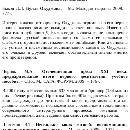
Быков Д.Л.
Булат Окуджава
. – М.: Молодая гвардия, 2009. –
777 с.
Интерес к жизни и творчеству Окуджавы огромен, но его первое
полное жизнеописание выходит в свет впервые. Известный
писатель и публицист Д. Быков видит в своем герое воплощение
феномена русской интеллигенции со всеми ее сильными и
слабыми сторонами, достижениями и ошибками. Книга основана
на устных и письменных воспоминаниях самого Б. Окуджавы,
его близких и друзей, включает обстоятельный анализ многих
его произведений.
Черняк М.А.
Отечественная проза XXI века:
предварительные итоги первого десятилетия: учебное
пособие.
– СПб.; М.: САГА: ФОРУМ, 2009. – 176 с.
В 2007 году в России вышло 633 млн книг и брошюр (134 млн из
них – беллетристика). При этом более 40% издаваемых в стране
книг не доходят до читателя. В книге представлены статьи,
дающие возможность познакомиться с основными тенденциями
современного литературного процесса, именами и
произведениями, даны задания для самостоятельной работы.
Шаламов В.Т.
Несколько моих жизней: воспоминания,
записные книжки, переписка.
– М.: Эксмо, 2009. – 1072 с.