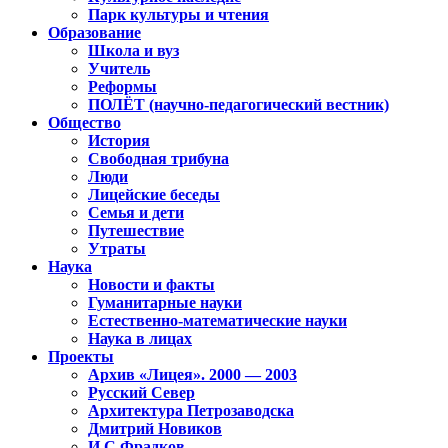
Парк культуры и чтения
Образование
Школа и вуз
Учитель
Реформы
ПОЛЁТ (научно-педагогический вестник)
Общество
История
Свободная трибуна
Люди
Лицейские беседы
Семья и дети
Путешествие
Утраты
Наука
Новости и факты
Гуманитарные науки
Естественно-математические науки
Наука в лицах
Проекты
Архив «Лицея». 2000 — 2003
Русский Север
Архитектура Петрозаводска
Дмитрий Новиков
И.С.Фрадков