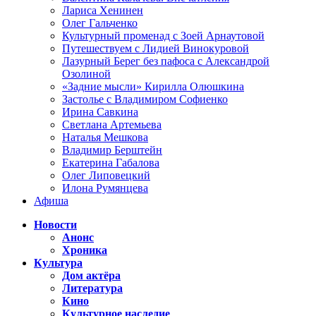
Лариса Хенинен
Олег Гальченко
Культурный променад с Зоей Арнаутовой
Путешествуем с Лидией Винокуровой
Лазурный Берег без пафоса с Александрой
Озолиной
«Задние мысли» Кирилла Олюшкина
Застолье с Владимиром Софиенко
Ирина Савкина
Светлана Артемьева
Наталья Мешкова
Владимир Берштейн
Екатерина Габалова
Олег Липовецкий
Илона Румянцева
Афиша
Новости
Анонс
Хроника
Культура
Дом актёра
Литература
Кино
Культурное наследие