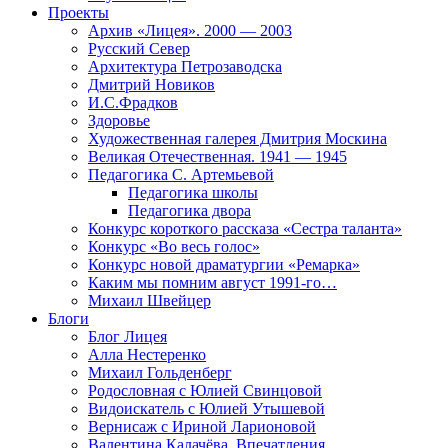
Проекты
Архив «Лицея». 2000 — 2003
Русский Север
Архитектура Петрозаводска
Дмитрий Новиков
И.С.Фрадков
Здоровье
Художественная галерея Дмитрия Москина
Великая Отечественная. 1941 — 1945
Педагогика С. Артемьевой
Педагогика школы
Педагогика двора
Конкурс короткого рассказа «Сестра таланта»
Конкурс «Во весь голос»
Конкурс новой драматургии «Ремарка»
Каким мы помним август 1991-го…
Михаил Швейцер
Блоги
Блог Лицея
Алла Нестеренко
Михаил Гольденберг
Родословная с Юлией Свинцовой
Видоискатель с Юлией Утышевой
Вернисаж с Ириной Ларионовой
Валентина Калачёва. Впечатления