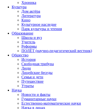
Хроника
Культура
Дом актёра
Литература
Кино
Культурное наследие
Парк культуры и чтения
Образование
Школа и вуз
Учитель
Реформы
ПОЛЁТ (научно-педагогический вестник)
Общество
История
Свободная трибуна
Люди
Лицейские беседы
Семья и дети
Путешествие
Утраты
Наука
Новости и факты
Гуманитарные науки
Естественно-математические науки
Наука в лицах