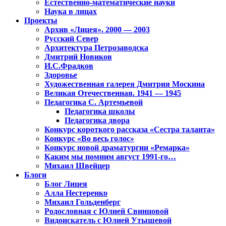
Естественно-математические науки
Наука в лицах
Проекты
Архив «Лицея». 2000 — 2003
Русский Север
Архитектура Петрозаводска
Дмитрий Новиков
И.С.Фрадков
Здоровье
Художественная галерея Дмитрия Москина
Великая Отечественная. 1941 — 1945
Педагогика С. Артемьевой
Педагогика школы
Педагогика двора
Конкурс короткого рассказа «Сестра таланта»
Конкурс «Во весь голос»
Конкурс новой драматургии «Ремарка»
Каким мы помним август 1991-го…
Михаил Швейцер
Блоги
Блог Лицея
Алла Нестеренко
Михаил Гольденберг
Родословная с Юлией Свинцовой
Видоискатель с Юлией Утышевой