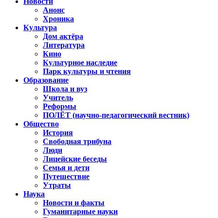
Новости
Анонс
Хроника
Культура
Дом актёра
Литература
Кино
Культурное наследие
Парк культуры и чтения
Образование
Школа и вуз
Учитель
Реформы
ПОЛЁТ (научно-педагогический вестник)
Общество
История
Свободная трибуна
Люди
Лицейские беседы
Семья и дети
Путешествие
Утраты
Наука
Новости и факты
Гуманитарные науки