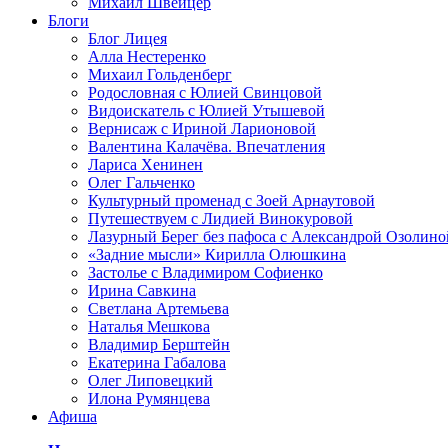
Михаил Швейцер
Блоги
Блог Лицея
Алла Нестеренко
Михаил Гольденберг
Родословная с Юлией Свинцовой
Видоискатель с Юлией Утышевой
Вернисаж с Ириной Ларионовой
Валентина Калачёва. Впечатления
Лариса Хенинен
Олег Гальченко
Культурный променад с Зоей Арнаутовой
Путешествуем с Лидией Винокуровой
Лазурный Берег без пафоса с Александрой Озолино
«Задние мысли» Кирилла Олюшкина
Застолье с Владимиром Софиенко
Ирина Савкина
Светлана Артемьева
Наталья Мешкова
Владимир Берштейн
Екатерина Габалова
Олег Липовецкий
Илона Румянцева
Афиша