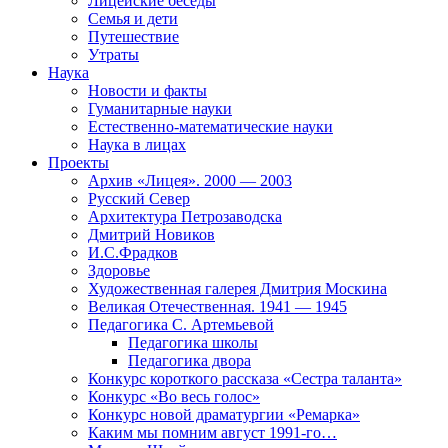
Лицейские беседы
Семья и дети
Путешествие
Утраты
Наука
Новости и факты
Гуманитарные науки
Естественно-математические науки
Наука в лицах
Проекты
Архив «Лицея». 2000 — 2003
Русский Север
Архитектура Петрозаводска
Дмитрий Новиков
И.С.Фрадков
Здоровье
Художественная галерея Дмитрия Москина
Великая Отечественная. 1941 — 1945
Педагогика С. Артемьевой
Педагогика школы
Педагогика двора
Конкурс короткого рассказа «Сестра таланта»
Конкурс «Во весь голос»
Конкурс новой драматургии «Ремарка»
Каким мы помним август 1991-го…