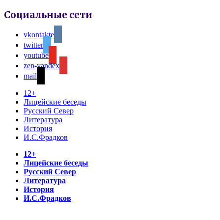
Социальные сети
vkontakte
twitter
youtube
zen-yandex
mail
12+
Лицейские беседы
Русский Север
Литература
История
И.С.Фрадков
12+
Лицейские беседы
Русский Север
Литература
История
И.С.Фрадков