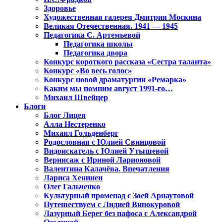
Здоровье
Художественная галерея Дмитрия Москина
Великая Отечественная. 1941 — 1945
Педагогика С. Артемьевой
Педагогика школы
Педагогика двора
Конкурс короткого рассказа «Сестра таланта»
Конкурс «Во весь голос»
Конкурс новой драматургии «Ремарка»
Каким мы помним август 1991-го…
Михаил Швейцер
Блоги
Блог Лицея
Алла Нестеренко
Михаил Гольденберг
Родословная с Юлией Свинцовой
Видоискатель с Юлией Утышевой
Вернисаж с Ириной Ларионовой
Валентина Калачёва. Впечатления
Лариса Хенинен
Олег Гальченко
Культурный променад с Зоей Арнаутовой
Путешествуем с Лидией Винокуровой
Лазурный Берег без пафоса с Александрой