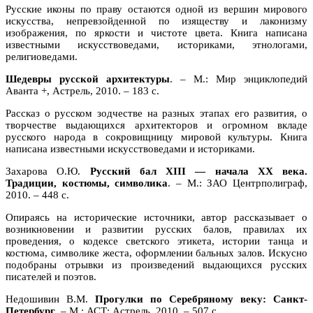
Русские иконы по праву остаются одной из вершин мирового
искусства, непревзойденной по изяществу и лаконизму
изображения, по яркости и чистоте цвета. Книга написана
известными искусствоведами, историками, этнологами,
религиоведами.
Шедевры русской архитектуры
. – М.: Мир энциклопедий
Аванта +, Астрель, 2010. – 183 с.
Рассказ о русском зодчестве на разных этапах его развития, о
творчестве выдающихся архитекторов и огромном вкладе
русского народа в сокровищницу мировой культуры. Книга
написана известными искусствоведами и историками.
Захарова О.Ю.
Русский бал XIII — начала XX века.
Традиции, костюмы, символика
. – М.: ЗАО Центрполиграф,
2010. – 448 с.
Опираясь на исторические источники, автор рассказывает о
возникновении и развитии русских балов, правилах их
проведения, о кодексе светского этикета, истории танца и
костюма, символике жеста, оформлении бальных залов. Искусно
подобраны отрывки из произведений выдающихся русских
писателей и поэтов.
Недошивин В.М.
Прогулки по Серебряному веку: Санкт-
Петербург
. – М.: АСТ: Астрель, 2010. – 507 с.