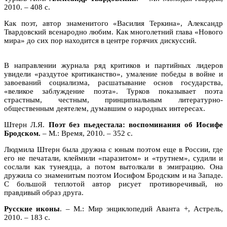
2010. – 408 с.
Как поэт, автор знаменитого «Василия Теркина», Александр
Твардовский всенародно любим. Как многолетний глава «Нового
мира» до сих пор находится в центре горячих дискуссий.
В направлении журнала ряд критиков и партийных лидеров
увидели «раздутое критиканство», умаление победы в войне и
завоеваний социализма, расшатывание основ государства,
«великое заблуждение поэта». Турков показывает поэта
страстным, честным, принципиальным литературно-
общественным деятелем, думавшим о народных интересах.
Штерн Л.Я.
Поэт без пьедестала: воспоминания об Иосифе
Бродском.
– М.: Время, 2010. – 352 с.
Людмила Штерн была дружна с юным поэтом еще в России, где
его не печатали, клеймили «паразитом» и «трутнем», судили и
сослали как тунеядца, а потом вытолкали в эмиграцию. Она
дружила со знаменитым поэтом Иосифом Бродским и на Западе.
С большой теплотой автор рисует противоречивый, но
правдивый образ друга.
Русские иконы
. – М.: Мир энциклопедий Аванта +, Астрель,
2010. – 183 с.