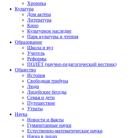
Хроника
Культура
Дом актёра
Литература
Кино
Культурное наследие
Парк культуры и чтения
Образование
Школа и вуз
Учитель
Реформы
ПОЛЁТ (научно-педагогический вестник)
Общество
История
Свободная трибуна
Люди
Лицейские беседы
Семья и дети
Путешествие
Утраты
Наука
Новости и факты
Гуманитарные науки
Естественно-математические науки
Наука в лицах