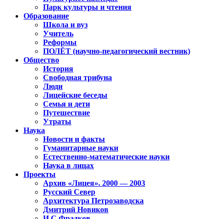
Парк культуры и чтения
Образование
Школа и вуз
Учитель
Реформы
ПОЛЁТ (научно-педагогический вестник)
Общество
История
Свободная трибуна
Люди
Лицейские беседы
Семья и дети
Путешествие
Утраты
Наука
Новости и факты
Гуманитарные науки
Естественно-математические науки
Наука в лицах
Проекты
Архив «Лицея». 2000 — 2003
Русский Север
Архитектура Петрозаводска
Дмитрий Новиков
И.С.Фрадков