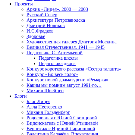
Проекты
Архив «Лицея». 2000 — 2003
Русский Север
Архитектура Петрозаводска
Дмитрий Новиков
И.С.Фрадков
Здоровье
Художественная галерея Дмитрия Москина
Великая Отечественная. 1941 — 1945
Педагогика С. Артемьевой
Педагогика школы
Педагогика двора
Конкурс короткого рассказа «Сестра таланта»
Конкурс «Во весь голос»
Конкурс новой драматургии «Ремарка»
Каким мы помним август 1991-го…
Михаил Швейцер
Блоги
Блог Лицея
Алла Нестеренко
Михаил Гольденберг
Родословная с Юлией Свинцовой
Видоискатель с Юлией Утышевой
Вернисаж с Ириной Ларионовой
Валентина Калачёва. Впечатления