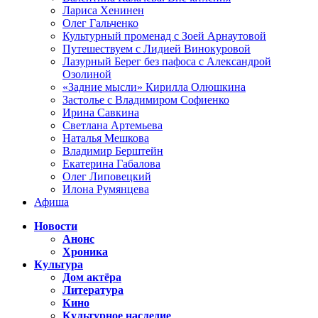
Лариса Хенинен
Олег Гальченко
Культурный променад с Зоей Арнаутовой
Путешествуем с Лидией Винокуровой
Лазурный Берег без пафоса с Александрой
Озолиной
«Задние мысли» Кирилла Олюшкина
Застолье с Владимиром Софиенко
Ирина Савкина
Светлана Артемьева
Наталья Мешкова
Владимир Берштейн
Екатерина Габалова
Олег Липовецкий
Илона Румянцева
Афиша
Новости
Анонс
Хроника
Культура
Дом актёра
Литература
Кино
Культурное наследие