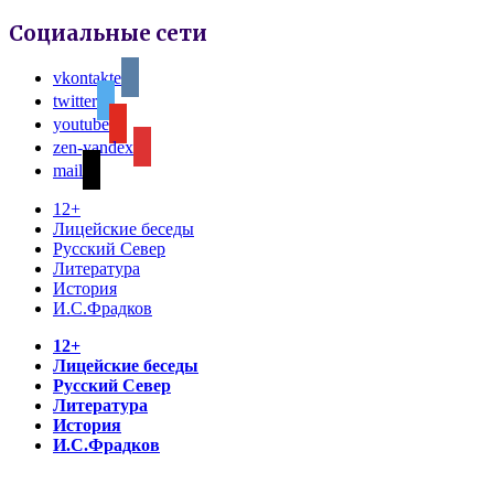
Социальные сети
vkontakte
twitter
youtube
zen-yandex
mail
12+
Лицейские беседы
Русский Север
Литература
История
И.С.Фрадков
12+
Лицейские беседы
Русский Север
Литература
История
И.С.Фрадков