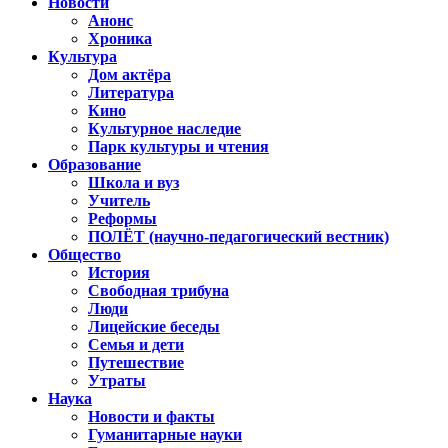
Новости
Анонс
Хроника
Культура
Дом актёра
Литература
Кино
Культурное наследие
Парк культуры и чтения
Образование
Школа и вуз
Учитель
Реформы
ПОЛЁТ (научно-педагогический вестник)
Общество
История
Свободная трибуна
Люди
Лицейские беседы
Семья и дети
Путешествие
Утраты
Наука
Новости и факты
Гуманитарные науки