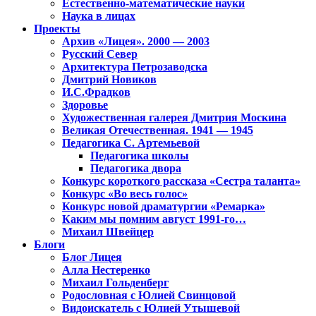
Естественно-математические науки
Наука в лицах
Проекты
Архив «Лицея». 2000 — 2003
Русский Север
Архитектура Петрозаводска
Дмитрий Новиков
И.С.Фрадков
Здоровье
Художественная галерея Дмитрия Москина
Великая Отечественная. 1941 — 1945
Педагогика С. Артемьевой
Педагогика школы
Педагогика двора
Конкурс короткого рассказа «Сестра таланта»
Конкурс «Во весь голос»
Конкурс новой драматургии «Ремарка»
Каким мы помним август 1991-го…
Михаил Швейцер
Блоги
Блог Лицея
Алла Нестеренко
Михаил Гольденберг
Родословная с Юлией Свинцовой
Видоискатель с Юлией Утышевой