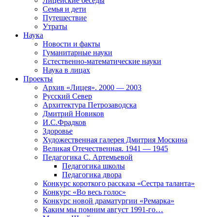
Лицейские беседы
Семья и дети
Путешествие
Утраты
Наука
Новости и факты
Гуманитарные науки
Естественно-математические науки
Наука в лицах
Проекты
Архив «Лицея». 2000 — 2003
Русский Север
Архитектура Петрозаводска
Дмитрий Новиков
И.С.Фрадков
Здоровье
Художественная галерея Дмитрия Москина
Великая Отечественная. 1941 — 1945
Педагогика С. Артемьевой
Педагогика школы
Педагогика двора
Конкурс короткого рассказа «Сестра таланта»
Конкурс «Во весь голос»
Конкурс новой драматургии «Ремарка»
Каким мы помним август 1991-го…