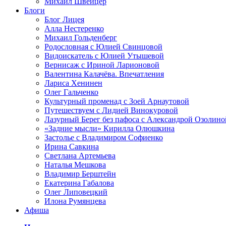
Михаил Швейцер
Блоги
Блог Лицея
Алла Нестеренко
Михаил Гольденберг
Родословная с Юлией Свинцовой
Видоискатель с Юлией Утышевой
Вернисаж с Ириной Ларионовой
Валентина Калачёва. Впечатления
Лариса Хенинен
Олег Гальченко
Культурный променад с Зоей Арнаутовой
Путешествуем с Лидией Винокуровой
Лазурный Берег без пафоса с Александрой Озолино
«Задние мысли» Кирилла Олюшкина
Застолье с Владимиром Софиенко
Ирина Савкина
Светлана Артемьева
Наталья Мешкова
Владимир Берштейн
Екатерина Габалова
Олег Липовецкий
Илона Румянцева
Афиша