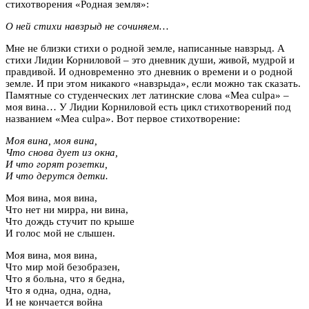
стихотворения «Родная земля»:
О ней стихи навзрыд не сочиняем…
Мне не близки стихи о родной земле, написанные навзрыд. А
стихи Лидии Корниловой – это дневник души, живой, мудрой и
правдивой. И одновременно это дневник о времени и о родной
земле. И при этом никакого «навзрыда», если можно так сказать.
Памятные со студенческих лет латинские слова «Mea culpa» –
моя вина… У Лидии Корниловой есть цикл стихотворений под
названием «Mea culpa». Вот первое стихотворение:
Моя вина, моя вина,
Что снова дует из окна,
И что горят розетки,
И что дерутся детки.
Моя вина, моя вина,
Что нет ни мирра, ни вина,
Что дождь стучит по крыше
И голос мой не слышен.
Моя вина, моя вина,
Что мир мой безобразен,
Что я больна, что я бедна,
Что я одна, одна, одна,
И не кончается война