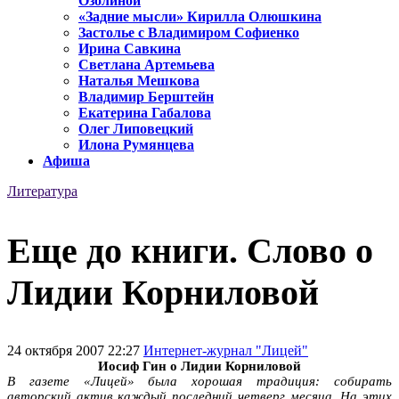
Озолиной
«Задние мысли» Кирилла Олюшкина
Застолье с Владимиром Софиенко
Ирина Савкина
Светлана Артемьева
Наталья Мешкова
Владимир Берштейн
Екатерина Габалова
Олег Липовецкий
Илона Румянцева
Афиша
Литература
Еще до книги. Слово о
Лидии Корниловой
24 октября 2007 22:27
Интернет-журнал "Лицей"
Иосиф Гин о Лидии Корниловой
В газете «Лицей» была хорошая традиция: собирать
авторский актив каждый последний четверг месяца. На этих