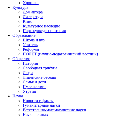
Хроника
Культура
Дом актёра
Литература
Кино
Культурное наследие
Парк культуры и чтения
Образование
Школа и вуз
Учитель
Реформы
ПОЛЁТ (научно-педагогический вестник)
Общество
История
Свободная трибуна
Люди
Лицейские беседы
Семья и дети
Путешествие
Утраты
Наука
Новости и факты
Гуманитарные науки
Естественно-математические науки
Наука в лицах