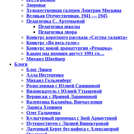
Здоровье
Художественная галерея Дмитрия Москина
Великая Отечественная. 1941 — 1945
Педагогика С. Артемьевой
Педагогика школы
Педагогика двора
Конкурс короткого рассказа «Сестра таланта»
Конкурс «Во весь голос»
Конкурс новой драматургии «Ремарка»
Каким мы помним август 1991-го…
Михаил Швейцер
Блоги
Блог Лицея
Алла Нестеренко
Михаил Гольденберг
Родословная с Юлией Свинцовой
Видоискатель с Юлией Утышевой
Вернисаж с Ириной Ларионовой
Валентина Калачёва. Впечатления
Лариса Хенинен
Олег Гальченко
Культурный променад с Зоей Арнаутовой
Путешествуем с Лидией Винокуровой
Лазурный Берег без пафоса с Александрой