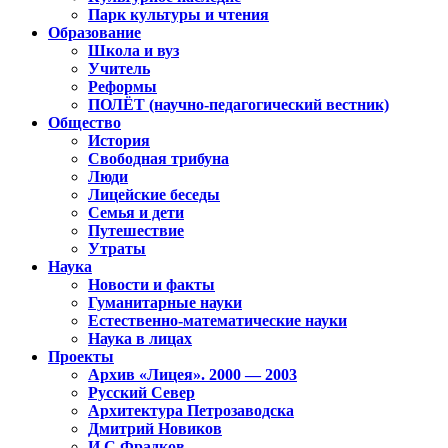
Парк культуры и чтения
Образование
Школа и вуз
Учитель
Реформы
ПОЛЁТ (научно-педагогический вестник)
Общество
История
Свободная трибуна
Люди
Лицейские беседы
Семья и дети
Путешествие
Утраты
Наука
Новости и факты
Гуманитарные науки
Естественно-математические науки
Наука в лицах
Проекты
Архив «Лицея». 2000 — 2003
Русский Север
Архитектура Петрозаводска
Дмитрий Новиков
И.С.Фрадков