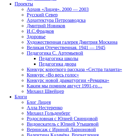
Проекты
Архив «Лицея». 2000 — 2003
Русский Север
Архитектура Петрозаводска
Дмитрий Новиков
И.С.Фрадков
Здоровье
Художественная галерея Дмитрия Москина
Великая Отечественная. 1941 — 1945
Педагогика С. Артемьевой
Педагогика школы
Педагогика двора
Конкурс короткого рассказа «Сестра таланта»
Конкурс «Во весь голос»
Конкурс новой драматургии «Ремарка»
Каким мы помним август 1991-го…
Михаил Швейцер
Блоги
Блог Лицея
Алла Нестеренко
Михаил Гольденберг
Родословная с Юлией Свинцовой
Видоискатель с Юлией Утышевой
Вернисаж с Ириной Ларионовой
Валентина Калачёва. Впечатления