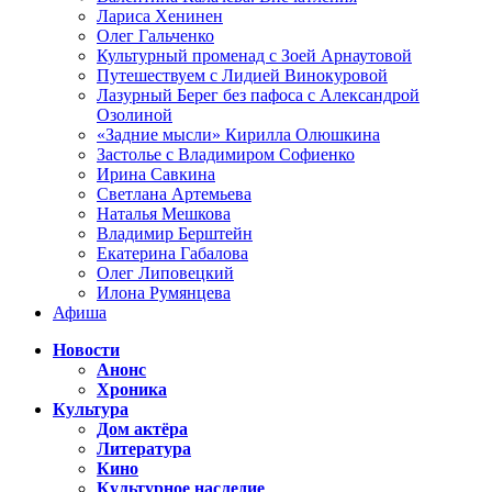
Лариса Хенинен
Олег Гальченко
Культурный променад с Зоей Арнаутовой
Путешествуем с Лидией Винокуровой
Лазурный Берег без пафоса с Александрой
Озолиной
«Задние мысли» Кирилла Олюшкина
Застолье с Владимиром Софиенко
Ирина Савкина
Светлана Артемьева
Наталья Мешкова
Владимир Берштейн
Екатерина Габалова
Олег Липовецкий
Илона Румянцева
Афиша
Новости
Анонс
Хроника
Культура
Дом актёра
Литература
Кино
Культурное наследие