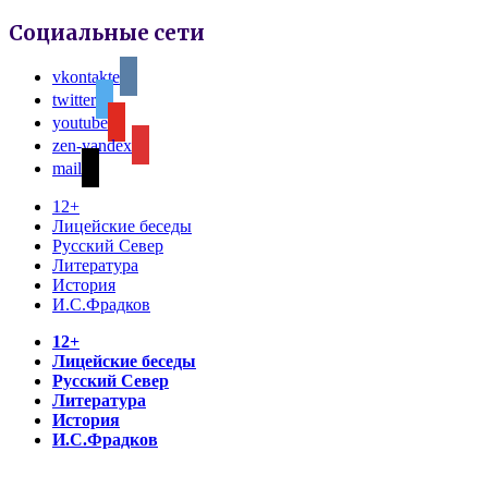
Социальные сети
vkontakte
twitter
youtube
zen-yandex
mail
12+
Лицейские беседы
Русский Север
Литература
История
И.С.Фрадков
12+
Лицейские беседы
Русский Север
Литература
История
И.С.Фрадков