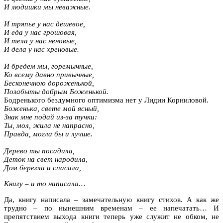
И людишки мы неважные.
И тряпье у нас дешевое,
И еда у нас грошовая,
И тела у нас неновые,
И дела у нас хреновые.
И бредем мы, горемычные,
Ко всему давно привычные,
Бесконечною дороженькой,
Позабыты добрым Боженькой.
Бодренького бездумного оптимизма нет у Лидии Корниловой.
Боженька, свете мой ясный,
Знак мне подай из-за тучки:
Ты, мол, жила не напрасно,
Правда, могла бы и лучше.
Дерево ты посадила,
Деток на свет народила,
Дом берегла и спасала,
Книгу – и то написала…
Да, книгу написала – замечательную книгу стихов. А как же
трудно – по нынешним временам – ее напечатать… И
препятствием выхода книги теперь уже служит не обком, не