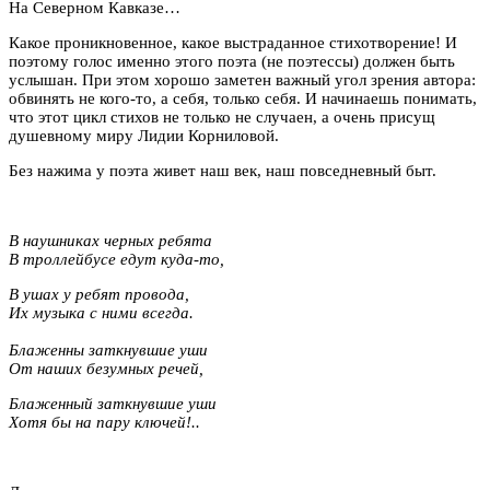
На Северном Кавказе…
Какое проникновенное, какое выстраданное стихотворение! И
поэтому голос именно этого поэта (не поэтессы) должен быть
услышан. При этом хорошо заметен важный угол зрения автора:
обвинять не кого-то, а себя, только себя. И начинаешь понимать,
что этот цикл стихов не только не случаен, а очень присущ
душевному миру Лидии Корниловой.
Без нажима у поэта живет наш век, наш повседневный быт.
В наушниках черных ребята
В троллейбусе едут куда-то,
В ушах у ребят провода,
Их музыка с ними всегда.
Блаженны заткнувшие уши
От наших безумных речей,
Блаженный заткнувшие уши
Хотя бы на пару ключей!..