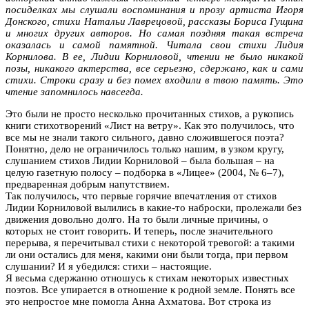
посиделках мы слушали воспоминания и прозу артиста Игоря
Донского, стихи Натальи Лаврецовой, рассказы Бориса Гущина
и многих других авторов. Но самая поздняя такая встреча
оказалась и самой памятной. Читала свои стихи Лидия
Корнилова. В ее, Лидии Корниловой, чтении не было никакой
позы, никакого актерства, все серьезно, сдержано, как и сами
стихи. Строки сразу и без помех входили в твою память. Это
чтение запомнилось навсегда.
Это были не просто несколько прочитанных стихов, а рукопись
книги стихотворений «Лист на ветру». Как это получилось, что
все мы не знали такого сильного, давно сложившегося поэта?
Понятно, дело не ограничилось только нашим, в узком кругу,
слушанием стихов Лидии Корниловой – была большая – на
целую газетную полосу – подборка в «Лицее» (2004, № 6–7),
предваренная добрым напутствием.
Так получилось, что первые горячие впечатления от стихов
Лидии Корниловой вылились в какие-то наброски, пролежали без
движения довольно долго. На то были личные причины, о
которых не стоит говорить. И теперь, после значительного
перерыва, я перечитывал стихи с некоторой тревогой: а такими
ли они остались для меня, какими они были тогда, при первом
слушании? И я убедился: стихи – настоящие.
Я весьма сдержанно отношусь к стихам некоторых известных
поэтов. Все упирается в отношение к родной земле. Понять все
это непростое мне помогла Анна Ахматова. Вот строка из