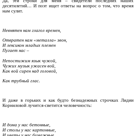
Да, эти строки для меня – свидетели последних наших
десятилетий… И поэт ищет ответы на вопрос о том, что время
нам сулит.
Невнятен нам глагол времен,
Отвратен нам «металла» звон,
И лексикон младых племен
Пугает нас –
Непостижим язык чужой,
Чужих музык ужасен вой,
Как вой сирен над головой,
Как трубный глас.
И даже в горьких и как будто безнадежных строчках Лидии
Корниловой лучится-светится человечность:
И дома у нас бетонные,
И столы у нас картонные,
И цветы у нас бумажные,