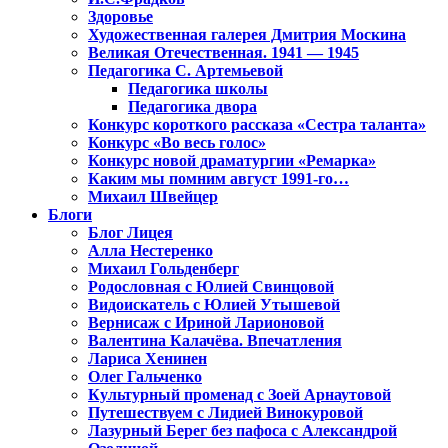
Здоровье
Художественная галерея Дмитрия Москина
Великая Отечественная. 1941 — 1945
Педагогика С. Артемьевой
Педагогика школы
Педагогика двора
Конкурс короткого рассказа «Сестра таланта»
Конкурс «Во весь голос»
Конкурс новой драматургии «Ремарка»
Каким мы помним август 1991-го…
Михаил Швейцер
Блоги
Блог Лицея
Алла Нестеренко
Михаил Гольденберг
Родословная с Юлией Свинцовой
Видоискатель с Юлией Утышевой
Вернисаж с Ириной Ларионовой
Валентина Калачёва. Впечатления
Лариса Хенинен
Олег Гальченко
Культурный променад с Зоей Арнаутовой
Путешествуем с Лидией Винокуровой
Лазурный Берег без пафоса с Александрой