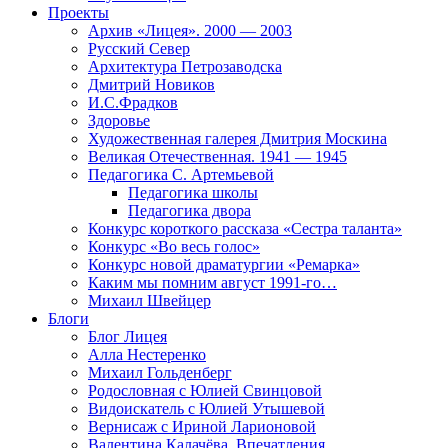
Проекты
Архив «Лицея». 2000 — 2003
Русский Север
Архитектура Петрозаводска
Дмитрий Новиков
И.С.Фрадков
Здоровье
Художественная галерея Дмитрия Москина
Великая Отечественная. 1941 — 1945
Педагогика С. Артемьевой
Педагогика школы
Педагогика двора
Конкурс короткого рассказа «Сестра таланта»
Конкурс «Во весь голос»
Конкурс новой драматургии «Ремарка»
Каким мы помним август 1991-го…
Михаил Швейцер
Блоги
Блог Лицея
Алла Нестеренко
Михаил Гольденберг
Родословная с Юлией Свинцовой
Видоискатель с Юлией Утышевой
Вернисаж с Ириной Ларионовой
Валентина Калачёва. Впечатления