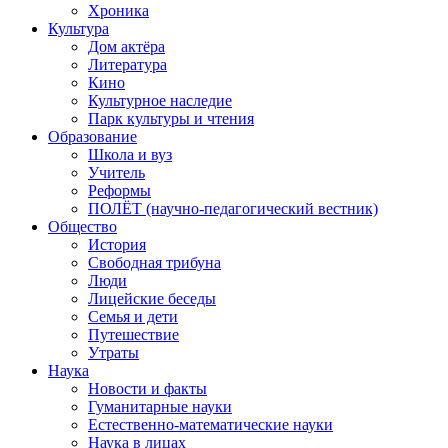
Хроника
Культура
Дом актёра
Литература
Кино
Культурное наследие
Парк культуры и чтения
Образование
Школа и вуз
Учитель
Реформы
ПОЛЁТ (научно-педагогический вестник)
Общество
История
Свободная трибуна
Люди
Лицейские беседы
Семья и дети
Путешествие
Утраты
Наука
Новости и факты
Гуманитарные науки
Естественно-математические науки
Наука в лицах