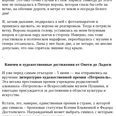
мне не попадалась в Питере ворона, которая спала бы себе на
ветке, на обочине дороги, в метре от земли и посреди белого
дня!
Я, затаив дыхание, подкралась к ней с фотоаппаратом и
принялась щелкать, но ворона не реагировала. Тогда я потрясла
ветку. Ворона подняла голову, уставилась на меня безумным
взором и сделала пару шагов в сторону. Наверно, она тоже
участвовала в поэтическом марафоне, переобщалась с музами и
теперь отсыпалась. Лапы у нее было две, а не четыре, но вполне
допускаю, что она спрятала лишние под крыло.
.
Кинчев и художественные достижения от Онеги до Ладоги
И уже перед самым отъездом – 5 июня — мы отправились на
вручение
литературно-художественной премии «Петрополь».
Эта весьма престижная премия учреждена редколлегией
альманаха «Петрополь» и Всероссийским музеем Пушкина, и
ежегодно присуждается за достижения в области культуры и
искусства.
Кстати, это, наверно, единственная премия в стране, у которой
два символа – бронзовые статуэтки Ксении Блаженной и Федора
Достоевского. Награждаемый может выбрать символ, с которым