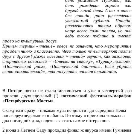
день рождения Пушкина, или
день рождения города или
другой какой день. А то и вовсе
без повода, ради развлечения
уважаемой публики. Правда,
развлекаются таким образом
чаще всего сами поэты, но они
ведь тоже публика и имеют
право на культурный досуг.
Причем термин «чтение» вовсе не означат, что мероприятие
пройдет чинно и благолепно. Чего только не вытворяют поэты
друг с другом! Даже названия «чтений» звучат, как заголовки
спортивных новостей – «Стенка на стенку», «Турнир поэтов»,
«Поэтический ринг», «Поэтический биатлон». Если убрать
слово «поэтический», так получится чистая олимпиада.
В Питере поэты не стали мелочиться и уже в четвертый раз
провели двухнедельный (!)
поэтический фестиваль-марафон
«Петербургские Мосты».
Скажу вам сразу – никакая муза не долетит до середины Невы
после двухнедельного шабаша. Поэтому я приехала только на
два последних дня, надеясь застать самое интересное.
2 июня в Летнем Саду проходил финал конкурса имени Гумилева