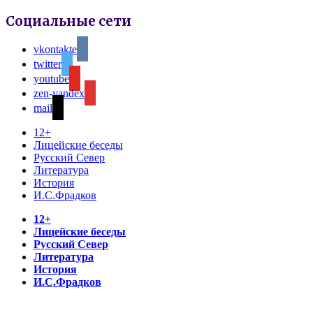
Социальные сети
vkontakte
twitter
youtube
zen-yandex
mail
12+
Лицейские беседы
Русский Север
Литература
История
И.С.Фрадков
12+
Лицейские беседы
Русский Север
Литература
История
И.С.Фрадков