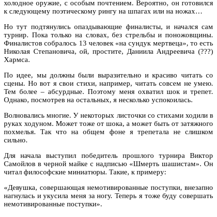
холодное оружие, с особым почтением. Вероятно, он готовился
к следующему поэтическому рингу на шпагах или на ножах…
Но тут подтянулись опаздывающие финалисты, и начался сам
турнир. Пока только на словах, без стрельбы и поножовщины.
Финалистов собралось 13 человек «на сундук мертвеца», то есть
Николая Степановича, ой, простите, Даниила Андреевича (???)
Хармса.
По идее, мы должны были выразительно и красиво читать со
сцены. Но вот я свои стихи, например, читать совсем не умею.
Тем более – абсурдные. Поэтому меня охватил шок и трепет.
Однако, посмотрев на остальных, я несколько успокоилась.
Волновались многие. У некоторых листочки со стихами ходили в
руках ходуном. Может тоже от шока, а может быть от затяжного
похмелья. Так что на общем фоне я трепетала не слишком
сильно.
Для начала выступил победитель прошлого турнира Виктор
Самойлов в черной майке с надписью «Шмерть шашистам». Он
читал философские миниатюры. Такие, к примеру:
«Девушка, совершающая немотивированные поступки, внезапно
нагнулась и укусила меня за ногу. Теперь я тоже буду совершать
немотивированные поступки».