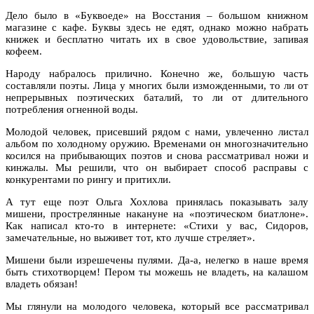
Дело было в «Буквоеде» на Восстания – большом книжном
магазине с кафе. Буквы здесь не едят, однако можно набрать
книжек и бесплатно читать их в свое удовольствие, запивая
кофеем.
Народу набралось прилично. Конечно же, большую часть
составляли поэты. Лица у многих были изможденными, то ли от
непрерывных поэтических баталий, то ли от длительного
потребления огненной воды.
Молодой человек, присевший рядом с нами, увлеченно листал
альбом по холодному оружию. Временами он многозначительно
косился на прибывающих поэтов и снова рассматривал ножи и
кинжалы. Мы решили, что он выбирает способ расправы с
конкурентами по рингу и притихли.
А тут еще поэт Ольга Хохлова принялась показывать залу
мишени, прострелянные накануне на «поэтическом биатлоне».
Как написал кто-то в интернете: «Стихи у вас, Сидоров,
замечательные, но выживет тот, кто лучше стреляет».
Мишени были изрешечены пулями. Да-а, нелегко в наше время
быть стихотворцем! Пером ты можешь не владеть, на калашом
владеть обязан!
Мы глянули на молодого человека, который все рассматривал