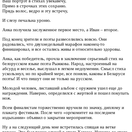
Ваш портрэт в стихах увекавечу,
Прямо в строчках этих сохраню.
Прядь волос, ведро и эту встречу,
И слезу печальна уроню.
Анка получила заслуженное первое место, а Иван – второе.
Под конец зрители и поэты развеселились вовсю. Они
радовались, что двухнедельный марафон наконец-то
финишировал, и все остались живы и относительно здоровы.
Анка, как победитель, прочла в заключение серьезный стих на
белорусском языке поэта Рыжкова. Народ, настроенный на
абсурд и веселье, выслушал в легком недоумении. Смысл стиха
ускользнул, но по крайней мере, все поняли, каковы в Беларуси
поэты! И что пишут они не только на русском.
Молодой человек, листавший альбом с оружием ушел еще до
награждения. Наверно, определился с жертвой и пошел покупать
нож.
Всем финалистам торжественно вручили по значку, диплому и
плакату фестиваля. После чего «оргкомитет на последнем
издыхании» объявил о закрытии мероприятия.
Ну а на следующий день мне встретилась спящая на ветке
ворона. Это был точно случай в стиле Хармса. Никогда до этого