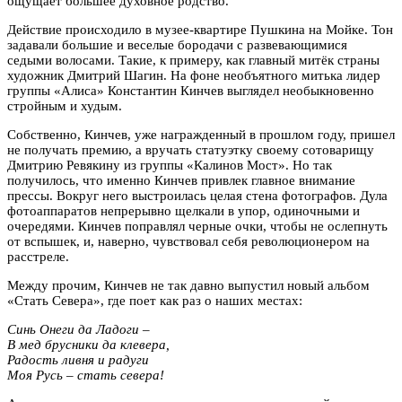
ощущает большее духовное родство.
Действие происходило в музее-квартире Пушкина на Мойке. Тон
задавали большие и веселые бородачи с развевающимися
седыми волосами. Такие, к примеру, как главный митёк страны
художник Дмитрий Шагин. На фоне необъятного митька лидер
группы «Алиса» Константин Кинчев выглядел необыкновенно
стройным и худым.
Собственно, Кинчев, уже награжденный в прошлом году, пришел
не получать премию, а вручать статуэтку своему сотоварищу
Дмитрию Ревякину из группы «Калинов Мост». Но так
получилось, что именно Кинчев привлек главное внимание
прессы. Вокруг него выстроилась целая стена фотографов. Дула
фотоаппаратов непрерывно щелкали в упор, одиночными и
очередями. Кинчев поправлял черные очки, чтобы не ослепнуть
от вспышек, и, наверно, чувствовал себя революционером на
расстреле.
Между прочим, Кинчев не так давно выпустил новый альбом
«Стать Севера», где поет как раз о наших местах:
Синь Онеги да Ладоги –
В мед брусники да клевера,
Радость ливня и радуги
Моя Русь – стать севера!