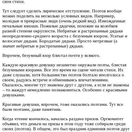
свои стихи.
Тут следует сделать лирическое отступление. Поэтов вообще
можно поделить на несколько условных видов. Например,
молодые и прекрасные люди (очень редкий вид). Изможденные
печальные юноши. Пожилые дядечки, похожие на колобков
разной степени округлости. Небритые и растрепанные дядьки
неопределенно-среднего возраста с безумным взором. Усатые и
волосатые дядьки. Бородатые дядьки. Просто нетрезвые (а
значит небритые и растрепанные) дядьки.
Впрочем, безумный взор блистал почти у всякого.
Каждую красивую девушку незаметно окружали поэты, блистая
безумными взорами. Все это время на сцене читали стихи. Их
даже слушали, хотя большинство поэтов болтало вполголоса о
своем, радуясь встрече и обмениваясь впечатлениями.
Оказалось, многие тут знакомы друг с другом, а если не знакомы
– то жаждут немедленно познакомиться. Особенно с красивыми
девушками.
Красивые девушки, впрочем, тоже оказались поэтами. Тут все
были поэтами, даже памятник.
Когда чтение кончилось, началась раздача призов. Оргкомитет
объявил, что деньги на призы в этом году тоже собирали среди
своих (поэтов). В общем, это был праздник единения поэтов друг