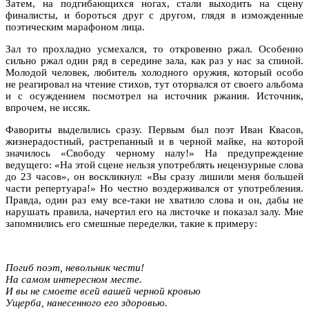
Затем, на подгибающихся ногах, стали выходить на сцену
финалисты, и бороться друг с другом, глядя в изможденные
поэтическим марафоном лица.
Зал то прохладно усмехался, то откровенно ржал. Особенно
сильно ржал один ряд в середине зала, как раз у нас за спиной.
Молодой человек, любитель холодного оружия, который особо
не реагировал на чтение стихов, тут оторвался от своего альбома
и с осуждением посмотрел на источник ржания. Источник,
впрочем, не иссяк.
Фавориты выделились сразу. Первым был поэт Иван Квасов,
жизнерадостный, растрепанный и в черной майке, на которой
значилось «Свободу черному налу!» На предупреждение
ведущего: «На этой сцене нельзя употреблять нецензурные слова
до 23 часов», он воскликнул: «Вы сразу лишили меня большей
части репертуара!» Но честно воздерживался от употребления.
Правда, один раз ему все-таки не хватило слова и он, дабы не
нарушать правила, начертил его на листочке и показал залу. Мне
запомнились его смешные переделки, такие к примеру:
Погиб поэт, невольник чести!
На самом интересном месте.
И вы не смоете всей вашей черной кровью
Ущерба, нанесенного его здоровью.