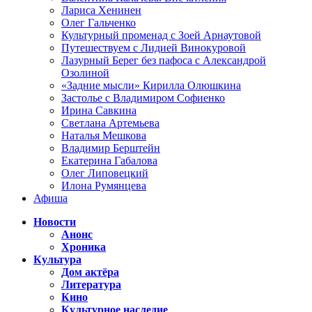
Лариса Хенинен
Олег Гальченко
Культурный променад с Зоей Арнаутовой
Путешествуем с Лидией Винокуровой
Лазурный Берег без пафоса с Александрой
Озолиной
«Задние мысли» Кирилла Олюшкина
Застолье с Владимиром Софиенко
Ирина Савкина
Светлана Артемьева
Наталья Мешкова
Владимир Берштейн
Екатерина Габалова
Олег Липовецкий
Илона Румянцева
Афиша
Новости
Анонс
Хроника
Культура
Дом актёра
Литература
Кино
Культурное наследие