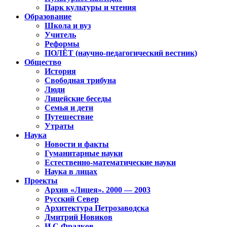
Парк культуры и чтения
Образование
Школа и вуз
Учитель
Реформы
ПОЛЁТ (научно-педагогический вестник)
Общество
История
Свободная трибуна
Люди
Лицейские беседы
Семья и дети
Путешествие
Утраты
Наука
Новости и факты
Гуманитарные науки
Естественно-математические науки
Наука в лицах
Проекты
Архив «Лицея». 2000 — 2003
Русский Север
Архитектура Петрозаводска
Дмитрий Новиков
И.С.Фрадков