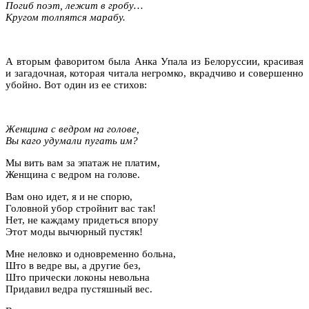
Погиб поэт, лежит в гробу…
Кругом толпятся марабу.
А вторым фаворитом была Анка Упала из Белоруссии, красивая
и загадочная, которая читала негромко, вкрадчиво и совершенно
убойно. Вот один из ее стихов:
Женщина с ведром на голове,
Вы каго удумали пугать им?
Мы вить вам за эпатаж не платим,
Женщина с ведром на голове.
Вам оно идет, я и не спорю,
Головной убор стройнит вас так!
Нет, не каждаму придеться впору
Этот моды вычюрный пустяк!
Мне неловко и одновременно больна,
Што в ведре вы, а другие без,
Што прически локоны невольна
Придавил ведра пустяшный вес.