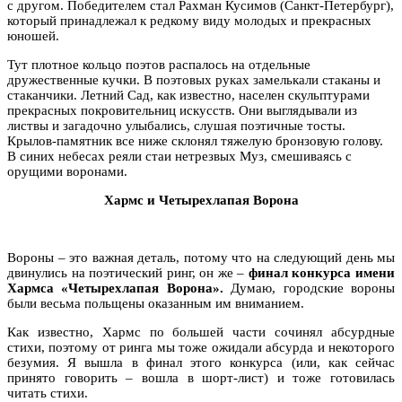
с другом. Победителем стал Рахман Кусимов (Санкт-Петербург),
который принадлежал к редкому виду молодых и прекрасных
юношей.
Тут плотное кольцо поэтов распалось на отдельные
дружественные кучки. В поэтовых руках замелькали стаканы и
стаканчики. Летний Сад, как известно, населен скульптурами
прекрасных покровительниц искусств. Они выглядывали из
листвы и загадочно улыбались, слушая поэтичные тосты.
Крылов-памятник все ниже склонял тяжелую бронзовую голову.
В синих небесах реяли стаи нетрезвых Муз, смешиваясь с
орущими воронами.
Хармс и Четырехлапая Ворона
Вороны – это важная деталь, потому что на следующий день мы
двинулись на поэтический ринг, он же –
финал конкурса имени
Хармса «Четырехлапая Ворона».
Думаю, городские вороны
были весьма польщены оказанным им вниманием.
Как известно, Хармс по большей части сочинял абсурдные
стихи, поэтому от ринга мы тоже ожидали абсурда и некоторого
безумия. Я вышла в финал этого конкурса (или, как сейчас
принято говорить – вошла в шорт-лист) и тоже готовилась
читать стихи.