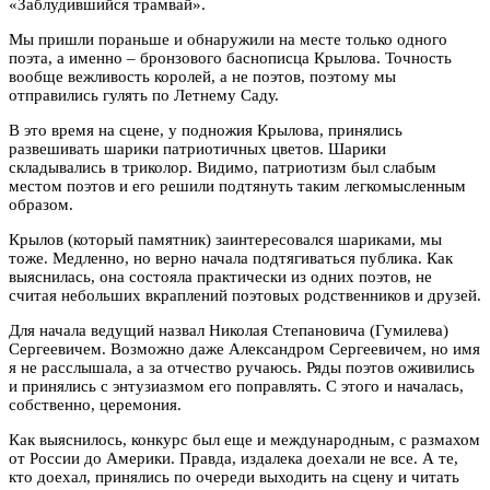
«Заблудившийся трамвай».
Мы пришли пораньше и обнаружили на месте только одного
поэта, а именно – бронзового баснописца Крылова. Точность
вообще вежливость королей, а не поэтов, поэтому мы
отправились гулять по Летнему Саду.
В это время на сцене, у подножия Крылова, принялись
развешивать шарики патриотичных цветов. Шарики
складывались в триколор. Видимо, патриотизм был слабым
местом поэтов и его решили подтянуть таким легкомысленным
образом.
Крылов (который памятник) заинтересовался шариками, мы
тоже. Медленно, но верно начала подтягиваться публика. Как
выяснилась, она состояла практически из одних поэтов, не
считая небольших вкраплений поэтовых родственников и друзей.
Для начала ведущий назвал Николая Степановича (Гумилева)
Сергеевичем. Возможно даже Александром Сергеевичем, но имя
я не расслышала, а за отчество ручаюсь. Ряды поэтов оживились
и принялись с энтузиазмом его поправлять. С этого и началась,
собственно, церемония.
Как выяснилось, конкурс был еще и международным, с размахом
от России до Америки. Правда, издалека доехали не все. А те,
кто доехал, принялись по очереди выходить на сцену и читать