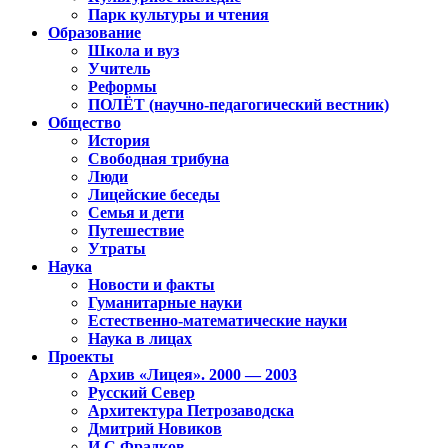
Парк культуры и чтения
Образование
Школа и вуз
Учитель
Реформы
ПОЛЁТ (научно-педагогический вестник)
Общество
История
Свободная трибуна
Люди
Лицейские беседы
Семья и дети
Путешествие
Утраты
Наука
Новости и факты
Гуманитарные науки
Естественно-математические науки
Наука в лицах
Проекты
Архив «Лицея». 2000 — 2003
Русский Север
Архитектура Петрозаводска
Дмитрий Новиков
И.С.Фрадков