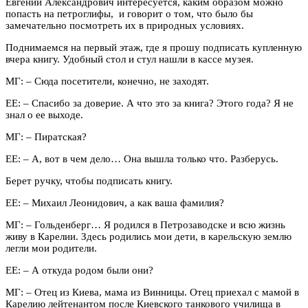
Евгений Александрович интересуется, каким образом можно
попасть на петроглифы, и говорит о том, что было бы
замечательно посмотреть их в природных условиях.
Поднимаемся на первый этаж, где я прошу подписать купленную
вчера книгу. Удобный стол и стул нашли в кассе музея.
МГ:
–
Сюда посетители, конечно, не заходят.
ЕЕ:
–
Спасибо за доверие. А что это за книга? Этого года? Я не
знал о ее выходе.
МГ:
–
Пиратская?
ЕЕ:
–
А, вот в чем дело… Она вышла только что. Разберусь.
Берет ручку, чтобы подписать книгу.
ЕЕ:
–
Михаил Леонидович, а как ваша фамилия?
МГ:
–
Гольденберг… Я родился в Петрозаводске и всю жизнь
живу в Карелии. Здесь родились мои дети, в карельскую землю
легли мои родители.
ЕЕ:
–
А откуда родом были они?
МГ:
–
Отец из Киева, мама из Винницы. Отец приехал с мамой в
Карелию лейтенантом после Киевского танкового училища в