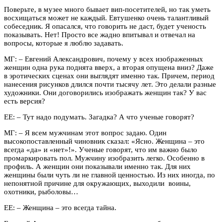
Поверьте, в музее много бывает вип-посетителей, но так уметь
восхищаться может не каждый. Евтушенко очень талантливый
собеседник. Я опасался, что говорить не даст, будет ученость
показывать. Нет! Просто все жадно впитывал и отвечал на
вопросы, которые я люблю задавать.
МГ:
–
Евгений Александрович, почему у всех изображенных
женщин одна рука поднята вверх, а вторая опущена вниз? Даже
в эротических сценах они выглядят именно так. Причем, период
нанесения рисунков длился почти тысячу лет. Это делали разные
художники. Они договорились изображать женщин так? У вас
есть версия?
ЕЕ:
–
Тут надо подумать. Загадка? А что ученые говорят?
МГ:
–
Я всем мужчинам этот вопрос задаю. Один
высокопоставленный чиновник сказал: «Ясно. Женщина – это
всегда «да» и «нет»!». Ученые говорят, что им важно было
промаркировать пол. Мужчину изобразить легко. Особенно в
профиль. А женщин они показывали именно так. Для них
женщины были чуть ли не главной ценностью. Из них иногда, по
непонятной причине для окружающих, выходили воины,
охотники, рыболовы…
ЕЕ:
–
Женщина – это всегда тайна.