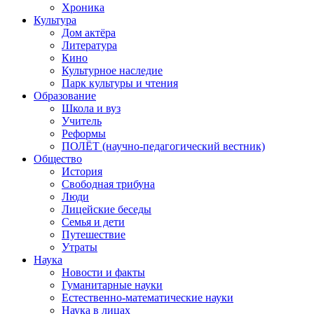
Хроника
Культура
Дом актёра
Литература
Кино
Культурное наследие
Парк культуры и чтения
Образование
Школа и вуз
Учитель
Реформы
ПОЛЁТ (научно-педагогический вестник)
Общество
История
Свободная трибуна
Люди
Лицейские беседы
Семья и дети
Путешествие
Утраты
Наука
Новости и факты
Гуманитарные науки
Естественно-математические науки
Наука в лицах