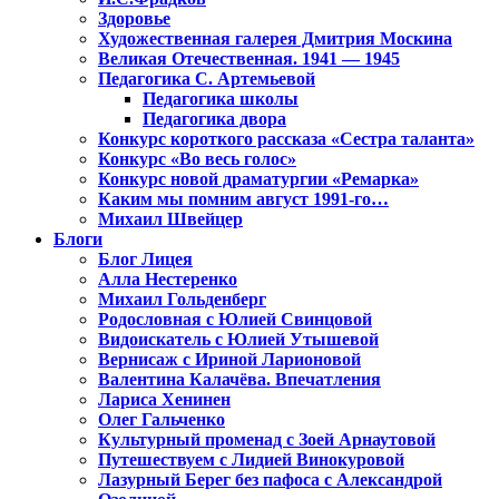
Здоровье
Художественная галерея Дмитрия Москина
Великая Отечественная. 1941 — 1945
Педагогика С. Артемьевой
Педагогика школы
Педагогика двора
Конкурс короткого рассказа «Сестра таланта»
Конкурс «Во весь голос»
Конкурс новой драматургии «Ремарка»
Каким мы помним август 1991-го…
Михаил Швейцер
Блоги
Блог Лицея
Алла Нестеренко
Михаил Гольденберг
Родословная с Юлией Свинцовой
Видоискатель с Юлией Утышевой
Вернисаж с Ириной Ларионовой
Валентина Калачёва. Впечатления
Лариса Хенинен
Олег Гальченко
Культурный променад с Зоей Арнаутовой
Путешествуем с Лидией Винокуровой
Лазурный Берег без пафоса с Александрой