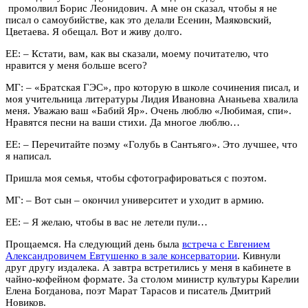
промолвил Борис Леонидович. А мне он сказал, чтобы я не
писал о самоубийстве, как это делали Есенин, Маяковский,
Цветаева. Я обещал. Вот и живу долго.
ЕЕ:
–
Кстати, вам, как вы сказали, моему почитателю, что
нравится у меня больше всего?
МГ:
–
«Братская ГЭС», про которую в школе сочинения писал, и
моя учительница литературы Лидия Ивановна Ананьева хвалила
меня. Уважаю ваш «Бабий Яр». Очень люблю «Любимая, спи».
Нравятся песни на ваши стихи. Да многое люблю…
ЕЕ:
–
Перечитайте поэму «Голубь в Сантьяго». Это лучшее, что
я написал.
Пришла моя семья, чтобы сфотографироваться с поэтом.
МГ:
–
Вот сын – окончил университет и уходит в армию.
ЕЕ:
–
Я желаю, чтобы в вас не летели пули…
Прощаемся. На следующий день была
встреча с Евгением
Александровичем Евтушенко в зале консерватории
. Кивнули
друг другу издалека. А завтра встретились у меня в кабинете в
чайно-кофейном формате. За столом министр культуры Карелии
Елена Богданова, поэт Марат Тарасов и писатель Дмитрий
Новиков.