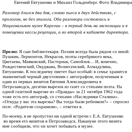
Евгений Евтушенко и Михаил Гольденберг. Фото Владимир
Разговор длился два дня, словно пьеса в двух действиях, с
прологом, но без эпилога. Оба разговора состоялись в
Национальном музее Карелии – в первый день на экспозиции и в
помещении кассы рецепции, а во второй в кабинете директора.
Пролог.
Я сын библиотекаря. Поэзия всегда была рядом со мной:
Пушкин, Лермонтов, Некрасов, поэты серебряного века,
Цветаева, Маяковский, Пастернак, Самойлов… И, конечно,
Рождественский, Окуджава, Вознесенский, Ахмадулина,
Евтушенко. К последнему пиетет был особый: в семье хранится
знаменитый черный двухтомник с автографом, полученным в
один из первых визитов Евгения Александровича в
Петрозаводск, десятки вырезок из газет со стихами поэта. На
одной газетной вырезке из «Правды» за 21 октября 1962 года
тоже есть его автограф, со стихами «Наследники Сталина».
«Откуда у вас эта вырезка? Вы тогда были ребенком?»
–
спросил
поэт. «Родители сохранили»,
–
ответил я.
По-моему, я не пропустил ни одной встречи с Е.А. Евтушенко
во время его визитов в Петрозаводск. Накануне этого визита
мне сообщили, что он хочет побывать в музее.