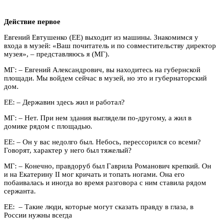
Действие первое
Евгений Евтушенко (ЕЕ) выходит из машины. Знакомимся у
входа в музей: «Ваш почитатель и по совместительству директор
музея»,
–
представляюсь я (МГ).
МГ:
–
Евгений Александрович, вы находитесь на губернской
площади. Мы войдем сейчас в музей, но это и губернаторский
дом.
ЕЕ:
–
Державин здесь жил и работал?
МГ:
–
Нет. При нем здания выглядели по-другому, а жил в
домике рядом с площадью.
ЕЕ:
–
Он у вас недолго был. Небось, перессорился со всеми?
Говорят, характер у него был тяжелый?
МГ:
–
Конечно, правдоруб был Гаврила Романович крепкий. Он
и на Екатерину II мог кричать и топать ногами. Она его
побаивалась и иногда во время разговора с ним ставила рядом
сержанта.
ЕЕ:
–
Такие люди, которые могут сказать правду в глаза, в
России нужны всегда