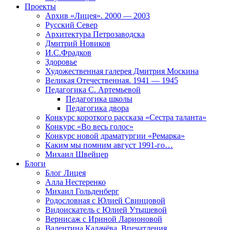
Проекты
Архив «Лицея». 2000 — 2003
Русский Север
Архитектура Петрозаводска
Дмитрий Новиков
И.С.Фрадков
Здоровье
Художественная галерея Дмитрия Москина
Великая Отечественная. 1941 — 1945
Педагогика С. Артемьевой
Педагогика школы
Педагогика двора
Конкурс короткого рассказа «Сестра таланта»
Конкурс «Во весь голос»
Конкурс новой драматургии «Ремарка»
Каким мы помним август 1991-го…
Михаил Швейцер
Блоги
Блог Лицея
Алла Нестеренко
Михаил Гольденберг
Родословная с Юлией Свинцовой
Видоискатель с Юлией Утышевой
Вернисаж с Ириной Ларионовой
Валентина Калачёва. Впечатления