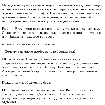
Мы идем на музейные экспозиции. Евгений Александрович еще
полностью не восстановился после операции, поэтому смотреть
будем только зал петроглифов. В музейном лифте спускаемся в
цокольный этаж. В лифте мы вдвоем, и он говорит мне: «Вот
иногда приходится человеку учиться ходить заново».
Евгений Евтушенко оказался очень внимательным слушателем.
Орлиным взглядом он пытливо вглядывался в камни и рисунки на
них. Задавал множество вопросов:
–
Зачем они на камнях это делали?
–
Почему так много изображено небесных тел?
МГ:
–
Евгений Александрович, а вам не кажется, что
современный человек редко смотрит в небо? Для древних оно
было главным монитором. Это еще Толстой подметил – небо
Аустерлица, когда Андрей Болконский только раненый понимает
красоту неба.
Подходим к изображению беса.
ЕЕ:
–
Какая восхитительная композиция! Вот это истинный
авангард давностью в 6,5 тысяч лет. Смотрите, как эта
расщелина переходит в усы беса. Дали со своими усищами
отдыхает.