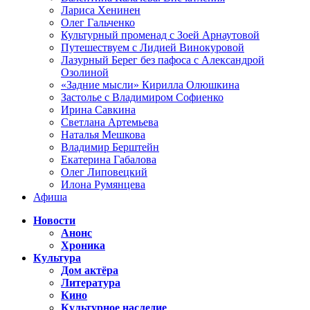
Лариса Хенинен
Олег Гальченко
Культурный променад с Зоей Арнаутовой
Путешествуем с Лидией Винокуровой
Лазурный Берег без пафоса с Александрой
Озолиной
«Задние мысли» Кирилла Олюшкина
Застолье с Владимиром Софиенко
Ирина Савкина
Светлана Артемьева
Наталья Мешкова
Владимир Берштейн
Екатерина Габалова
Олег Липовецкий
Илона Румянцева
Афиша
Новости
Анонс
Хроника
Культура
Дом актёра
Литература
Кино
Культурное наследие