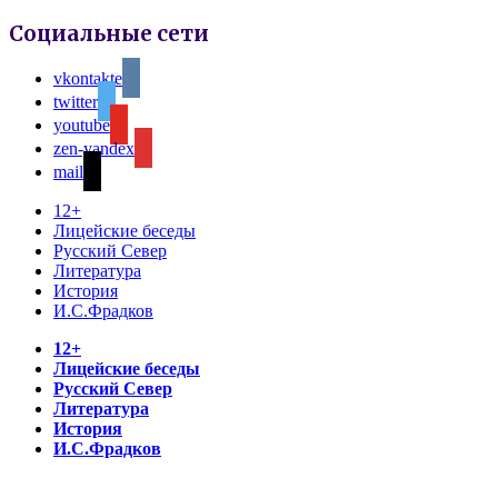
Социальные сети
vkontakte
twitter
youtube
zen-yandex
mail
12+
Лицейские беседы
Русский Север
Литература
История
И.С.Фрадков
12+
Лицейские беседы
Русский Север
Литература
История
И.С.Фрадков