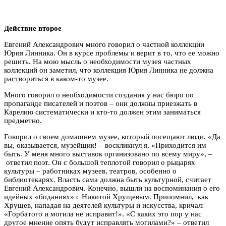
Действие второе
Евгений Александрович много говорил о частной коллекции
Юрия Линника. Он в курсе проблемы и верит в то, что ее можно
решить. На мою мысль о необходимости музея частных
коллекций он заметил, что коллекция Юрия Линника не должна
раствориться в каком-то музее.
Много говорил о необходимости создания у нас бюро по
пропаганде писателей и поэтов – они должны приезжать в
Карелию систематически и кто-то должен этим заниматься
предметно.
Говорил о своем домашнем музее, который посещают люди. «Да
вы, оказывается, музейщик! – воскликнул я. «Приходится им
быть. У меня много выставок организовано по всему миру», –
ответил поэт. Он с большой теплотой говорил о рыцарях
культуры – работниках музеев, театров, особенно о
библиотекарях. Власть сама должна быть культурной, считает
Евгений Александрович. Конечно, вышли на воспоминания о его
идейных «боданиях» с Никитой Хрущевым. Припомнил, как
Хрущев, нападая на деятелей культуры и искусства, кричал:
«Горбатого и могила не исправит!». «С каких это пор у нас
другое мнение опять будут исправлять могилами?» – ответил