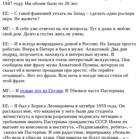
1947 году. Им обоим было по 20 лет.
ЕЕ:
–
С такой фамилией уехать на Запад – сделать один росчерк
пера. Не жалеете?
МГ:
–
Я себе уже ответил на эти вопросы. Тут я дома и люблю
свой дом. Долго в гостях жить не умею.
ЕЕ:
–
И я всегда возвращаюсь домой в Россию. На Западе просто
работаю. Вчера в Питере я был в музее Ахматовой. Два дня
подряд, получается, нахожусь в интересных музеях. В
питерском музее попался очень интересный экскурсовод. Она
сообщила мне фразу мужа Ахматовой Пунина, которую он
сказал ей в момент прощания при аресте: «Не теряйте
отчаянья!». Вот это фраза. Всю ночь в поезде писал стихи об
этой фразе.
МГ:
–
Я
только что из Грузии
. В Тбилиси часто Пастернака
вспоминал.
ЕЕ:
–
Я был у Бориса Леонидовича в октябре 1959 года. Он
рассказал мне, что накануне у него были два студента
литинститута и просили разрешения подписать петицию о
требовании лишить Пастернака гражданства СССР. Иначе их
выгонят из комсомола и института. «Подписывайте, ребята»,
–
сказал им Пастернак. И они радостные, вприпрыжку убежали.
«Но ведь я убил их души. Они никогда не будут поэтами…»
–