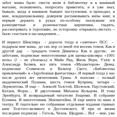
забот мамы было: свести меня в библиотеку и в книжный
магазин, познакомить, попросить приветить; и я уже знал,
бывало, когда в книжном бывают поступления, и приходил, и
мне, младшешкольнику, доверяли распаковывать кипы книг, и
первым держать в руках по-особому пахнувшие эти
разноцветные и разномастные кирпичики, гладить,
рассматривать и торопливо, но осторожно открывать-листать –
было счастьем и наслаждением…
И первого Шекспира – дорогое тогда и «элитное» ПСС –
подарила мне мама, до сих пор со мной эти восемь томов. Как и
другой дар – тридцать томов Диккенса. Как и другие, ее
заботами, подписные многотомники для щенка-школяра: «1001
ночь» (! – не убоялась) и Майн Рид, Жюль Верн, Уэллс и
Александр Беляев, все пять томов «Мушкетеров» Дюма,
подписные Стивенсон и Вальтер Скотт, «Библиотека
приключений» и «Зарубежная фантастика». И первый тогда у нас
после долгих лет пятитомник Грина. А попозже – полный
академический Пушкин, шесть томов Куприна, четыре –
Лермонтова. И еще – Алексей Толстой, Шолохов, Паустовский,
Катаев, Форш… И двухтомник Михаила Кольцова. И тома
Эренбурга. И возвращаемый читателю Зощенко. И собрание
Есенина. И многотомник Эйзенштейна. И еще книги по кино и
театру. И тщательно ею собранные отдельные издания главных
книг Толстого-великого и Достоевского. И при ее жизни
последние подписки – Гоголь, Чехов, Щедрин… Всё – мне, уже