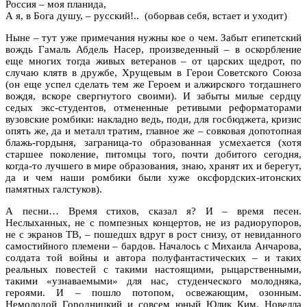
Россия – моя планида,
А я, в Бога душу, – русский!.. (оборвав себя, встает и уходит)
Ныне – тут уже примечания нужны кое о чем. Забыт египетский
вождь Гамаль Абдель Насер, произведенный – в оскорбление
еще многих тогда живых ветеранов – от царских щедрот, по
случаю клятв в дружбе, Хрущевым в Герои Советского Союза
(он еще успел сделать тем же Героем и алжирского тогдашнего
вождя, вскоре свергнутого своими). И забыты милые сердцу
седых экс-студентов, отмененные ретивыми реформаторами
вузовские ромбики: накладно ведь, поди, для госбюджета, кризис
опять же, да и металл тратим, главное же – совковая допотопная
блажь-гордыня, заграница-то образованная усмехается (хотя
старшее поколение, питомцы того, почти добитого сегодня,
когда-то лучшего в мире образования, знаю, хранят их и берегут,
да и чем наши ромбики были хуже оксфордских-итонских
памятных галстуков).
А песни… Время стихов, сказал я? И – время песен.
Неслыханных, не с помпезных концертов, не из радиорупоров,
не с экранов ТВ, – пошедшх вдруг в рост снизу, от невиданного
самостийного племени – бардов. Началось с Михаила Анчарова,
солдата той войны и автора полуфантастических – и таких
реальных повестей с такими настоящими, рыцарственными,
такими «узнаваемыми» для нас, студенческого молодняка,
героями. И – пошло потопом, освежающим, озонным.
Немолодой Городницкий и совсем юный Юлик Ким. Новелла