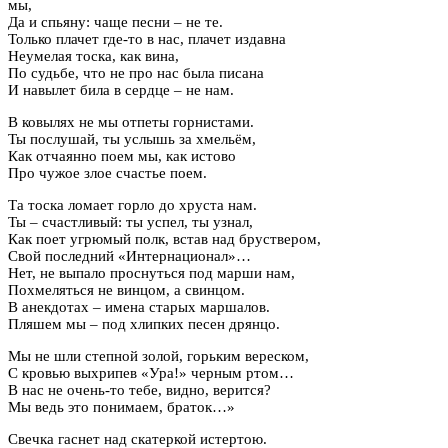
мы,
Да и спьяну: чаще песни – не те.
Только плачет где-то в нас, плачет издавна
Неумелая тоска, как вина,
По судьбе, что не про нас была писана
И навылет била в сердце – не нам.
В ковылях не мы отпеты горнистами.
Ты послушай, ты услышь за хмельём,
Как отчаянно поем мы, как истово
Про чужое злое счастье поем.
Та тоска ломает горло до хруста нам.
Ты – счастливый: ты успел, ты узнал,
Как поет угрюмый полк, встав над бруствером,
Свой последний «Интернационал»…
Нет, не выпало проснуться под марши нам,
Похмеляться не винцом, а свинцом.
В анекдотах – имена старых маршалов.
Пляшем мы – под хлипких песен дрянцо.
Мы не шли степной золой, горьким вереском,
С кровью выхрипев «Ура!» черным ртом…
В нас не очень-то тебе, видно, верится?
Мы ведь это понимаем, браток…»
Свечка гаснет над скатеркой истертою.