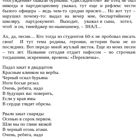
«обсуждения» бывали бурными. «Диссидентом» же отец не был
никогда и партдисциплину уважал, тут еще и рефлекс чести
былого офицера – ведь чем-то сродни присяге… Но вот тут –
нарушил почему-то: выдал на вечер мне, беспартийному
школяру, партдокумент. Выходит, уважал и сына, хотел,
чтоб и он, тинейджер по-нынешнему, – ЗНАЛ…
Ах, да, песни… Кто тогда из студентов 60-х не пробовал писать
свои! И тут тема родины, героики, истории была не из
последних. Вот передо мной жухлый листок. Еще из моих песен
– тех лет. Название сегодня отдает пафосом – но строчкам
тогдашним, искренним, вровень: «Перекличка».
Падал закат в двадцатом
Красным клинком на вербы.
Черный оскал бурьяна
Ноги босые резал.
Очень, ребята, надо
В будущих вас поверить,
Если у края ямы
В сердце глядят обрезы.
Рвали закат снаряды
Осенью в сорок первом.
Шли мы по глине вязкой
В черный огонь атаки.
Очень, ребята, надо