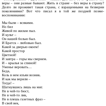
веры – они разные бывают. Жить в стране – без веры в страну?
Долго ли проживет такая страна, с взращенными на безверии
поколениями? Вот что писал я в той же поздней поэме-
воспоминании:
Мы были – всякими.
Но бил
Живой по жилам пыл.
И культ –
Он нашей болью был.
И Братск – любовью был.
Какой за дверью окоем!
Какой простор
Цветной!
И завтра – горы мы свернем.
И – крылья за спиной!
Уменье веровать…
Беда,
Коль в нем изъян возник.
И как мы верили –
Тогда! –
Шатнувшись лишь на миг.
Не в чей-то бюст,
Не в чей-то лик,
Не в плешь газетных фраз –
В свой век,