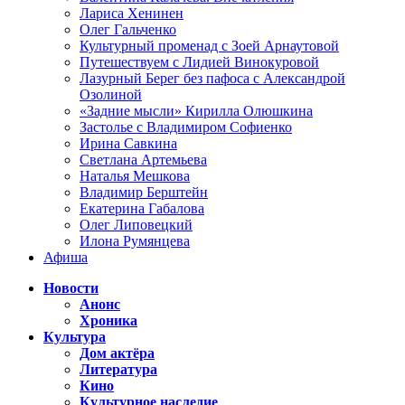
Лариса Хенинен
Олег Гальченко
Культурный променад с Зоей Арнаутовой
Путешествуем с Лидией Винокуровой
Лазурный Берег без пафоса с Александрой
Озолиной
«Задние мысли» Кирилла Олюшкина
Застолье с Владимиром Софиенко
Ирина Савкина
Светлана Артемьева
Наталья Мешкова
Владимир Берштейн
Екатерина Габалова
Олег Липовецкий
Илона Румянцева
Афиша
Новости
Анонс
Хроника
Культура
Дом актёра
Литература
Кино
Культурное наследие