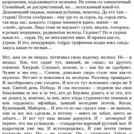
разрешения, подсаживается мужчина. Не очень-то симпатичный.
Спокойный, не расхристанный, но… потасканный какой-то.
Дешевенький пиджак, неновая рубашка, немолод. Да что там –
старик! Потом сообразил – ему где-то за сорок, ну, сорок пять,
так ведь нас, каждого, старше минимум вдвое, значит – не
«свой», архаик. Лицо тоже не внушает: сухое, впалое, топорное,
в резких морщинах, редковатые волосы. Седоват? Но и седина
какая-то… серая. Ну, не интеллигент явно. И мрачен как-то,
угрюм. И это, немудрящее, vulgar: графинчик водки взял, снедь-
закусь какая-то мелкая…
Нет, нам он не мешал, потягивал свою водочку, молчал. Но – и
мешал. Тем, что сидит тут, лишний, не «наш», из другого
племени. Хмурый. Слушает, похоже, и – как бы не одобряет.
Чужие и мы ему… Словом, довольно скоро стало нам как-то
неуютно. Нет-нет и покосимся на молчуна. Разговор привядает.
И засобирались уже уходить. И кто-то тут вспомнил: скоро же 9
мая. Святой день. Победа. И «на посошок» – подняли мы свои
бокальчики за нее и за тех, кто до Берлина дошел, и за тех, кто
не дошел, и, конечно, за них, кого тогда студенчество помнило и
кем гордилось: ифлийцы, павший молодняк поэтов, Коган,
Кульчицкий, Майоров… И кто-то из нас сказал: нам – не выпало,
они за нас все сделали, и потому – никто не забыт, ничто не
забыто… И вот тут наш визави дернулся. И – заговорил! И
первое, что мы услышали, – стандартно-ядреный русский мат. И
вздрогнули уже мы. И встопорщились. И уже почти гневно
раскрыли рты. Но – не успели. Он – заговорил. Забыв о