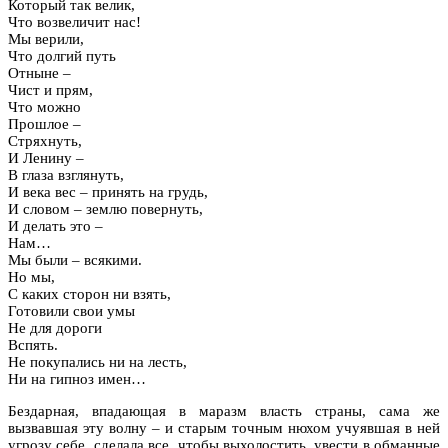
Который так велик,
Что возвеличит нас!
Мы верили,
Что долгий путь
Отныне –
Чист и прям,
Что можно
Прошлое –
Стряхнуть,
И Ленину –
В глаза взглянуть,
И века вес – принять на грудь,
И словом – землю повернуть,
И делать это –
Нам…
Мы были – всякими.
Но мы,
С каких сторон ни взять,
Готовили свои умы
Не для дороги
Вспять.
Не покупались ни на лесть,
Ни на гипноз имен…
Бездарная, впадающая в маразм власть страны, сама же
вызвавшая эту волну – и старым точным нюхом учуявшая в ней
угрозу себе, сделала все, чтобы выхолостить, увести в обманные