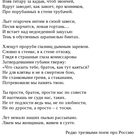
Взяв гитару за кадык, чтоб звончей,
Вдруг заводит, как завоет, про конников,
Про порубанных в степи трубачей.
Льет огарочек интим в сизой завеси,
Песня корчится, ломая гортань…
И встает над недоеденной закусью
Тень в обугленных шрапнелью бинтах.
Хлещут проруби глазниц дымным заревом.
Словно к стенке, я к стене отхожу,
Глядя в страшные глаза комиссаровы
Затвердевшими губами твержу:
«Что сказать тебе, браток, как тут каяться?
Не для клятвы и не в смертном бою,
Не станковыми гремя, а стаканами,
Потревожили мы память твою.
Ты прости, браток, прости нас по совести
И наотмашь не суди нас, таких.
Не от подлости ведь мы, не по злобности,
Не по дурости, а просто – с тоски.
Лет немало наших пылью рассыпано.
Лжем мы женщинам, живем в суете.
Редко трезвыми поем про Россию