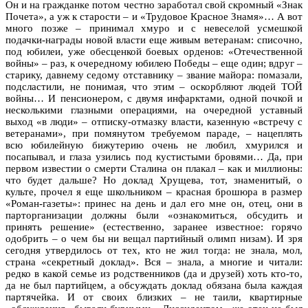
Он и на гражданке потом честно заработал свой скромный «Знак
Почета», а уж к старости – и «Трудовое Красное Знамя»… А вот
много позже – принимал хмуро и с невеселой усмешкой
подачки-награды новой власти еще живым ветеранам: списочно,
под юбилеи, уже обесценкой боевых орденов: «Отечественной
войны» – раз, к очередному юбилею Победы – еще один; вдруг –
старику, давнему седому отставнику – звание майора: помазали,
подсластили, не понимая, что этим – оскорбляют людей ТОЙ
войны… И пенсионером, с двумя инфарктами, одной почкой и
несколькими глазными операциями, на очередной уставный
выход «в люди» – отписку-отмазку власти, казенную «встречу с
ветеранами», при помянутом требуемом параде, – нацеплять
всю юбилейную бижутерию очень не любил, хмурился и
посапывал, и глаза узились под кустистыми бровями… Да, при
первом известии о смерти Сталина он плакал – как и миллионы:
что будет дальше? Но доклад Хрущева, тот, знаменитый, о
культе, прочел я еще школьником – красная брошюра в размер
«Роман-газеты»: принес на день и дал его мне он, отец, они в
парторганизации должны были «ознакомиться, обсудить и
принять решение» (естественно, заранее известное: горячо
одобрить – о чем бы ни вещал партийный олимп низам). И зря
сегодня утвердилось от тех, кто не жил тогда: не знала, мол,
страна «секретный доклад». Вся – знала, а многие и читали:
редко в какой семье из родственников (да и друзей) хоть кто-то,
да не был партийцем, а обсуждать доклад обязана была каждая
партячейка. И от своих близких – не таили, квартирные