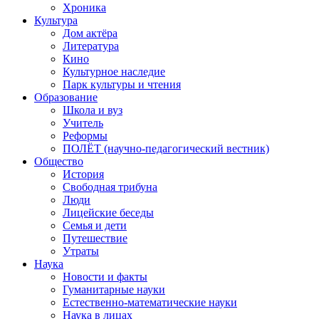
Хроника
Культура
Дом актёра
Литература
Кино
Культурное наследие
Парк культуры и чтения
Образование
Школа и вуз
Учитель
Реформы
ПОЛЁТ (научно-педагогический вестник)
Общество
История
Свободная трибуна
Люди
Лицейские беседы
Семья и дети
Путешествие
Утраты
Наука
Новости и факты
Гуманитарные науки
Естественно-математические науки
Наука в лицах