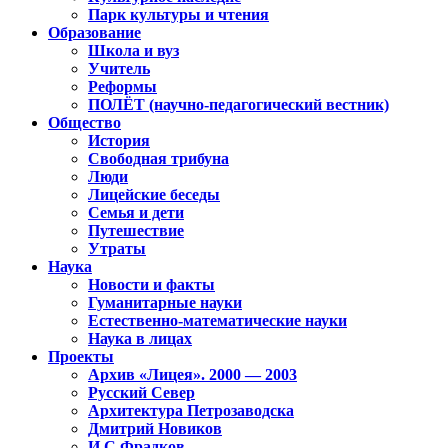
Парк культуры и чтения
Образование
Школа и вуз
Учитель
Реформы
ПОЛЁТ (научно-педагогический вестник)
Общество
История
Свободная трибуна
Люди
Лицейские беседы
Семья и дети
Путешествие
Утраты
Наука
Новости и факты
Гуманитарные науки
Естественно-математические науки
Наука в лицах
Проекты
Архив «Лицея». 2000 — 2003
Русский Север
Архитектура Петрозаводска
Дмитрий Новиков
И.С.Фрадков