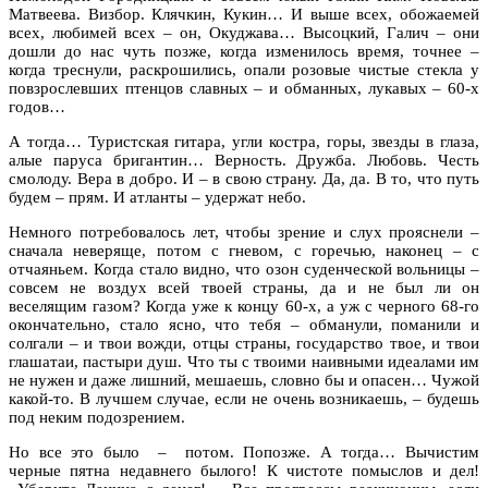
Матвеева. Визбор. Клячкин, Кукин… И выше всех, обожаемей
всех, любимей всех – он, Окуджава… Высоцкий, Галич – они
дошли до нас чуть позже, когда изменилось время, точнее –
когда треснули, раскрошились, опали розовые чистые стекла у
повзрослевших птенцов славных – и обманных, лукавых – 60-х
годов…
А тогда… Туристская гитара, угли костра, горы, звезды в глаза,
алые паруса бригантин… Верность. Дружба. Любовь. Честь
смолоду. Вера в добро. И – в свою страну. Да, да. В то, что путь
будем – прям. И атланты – удержат небо.
Немного потребовалось лет, чтобы зрение и слух прояснели –
сначала неверяще, потом с гневом, с горечью, наконец – с
отчаяньем. Когда стало видно, что озон суденческой вольницы –
совсем не воздух всей твоей страны, да и не был ли он
веселящим газом? Когда уже к концу 60-х, а уж с черного 68-го
окончательно, стало ясно, что тебя – обманули, поманили и
солгали – и твои вожди, отцы страны, государство твое, и твои
глашатаи, пастыри душ. Что ты с твоими наивными идеалами им
не нужен и даже лишний, мешаешь, словно бы и опасен… Чужой
какой-то. В лучшем случае, если не очень возникаешь, – будешь
под неким подозрением.
Но все это было – потом. Попозже. А тогда… Вычистим
черные пятна недавнего былого! К чистоте помыслов и дел!