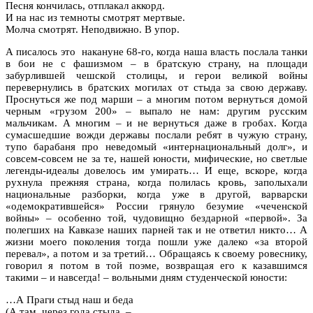
Песня кончилась, отплакал аккорд.
И на нас из темноты смотрят мертвые.
Молча смотрят. Неподвижно. В упор.
А писалось это накануне 68-го, когда наша власть послала танки
в бои не с фашизмом – в братскую страну, на площади
забурлившей чешской столицы, и герои великой войны
перевернулись в братских могилах от стыда за свою державу.
Проснуться же под марши – а многим потом вернуться домой
черным «грузом 200» – выпало не нам: другим русским
мальчикам. А многим – и не вернуться даже в гробах. Когда
сумасшедшие вожди державы послали ребят в чужую страну,
тупо барабаня про неведомый «интернациональный долг», и
совсем-совсем не за те, нашей юности, мифические, но светлые
легенды-идеалы довелось им умирать… И еще, вскоре, когда
рухнула прежняя страна, когда полилась кровь, заполыхали
национальные разборки, когда уже в другой, варварски
«одемократившейся» России грянуло безумие «чеченской
войны» – особенно той, чудовищно бездарной «первой». За
полегших на Кавказе наших парней так и не ответил никто… А
жизни моего поколения тогда пошли уже далеко «за второй
перевал», а потом и за третий… Обращаясь к своему ровеснику,
говорил я потом в той поэме, возвращая его к казавшимся
такими – и навсегда! – вольными дням студенческой юности:
…А Праги стыд наш и беда
(А там, через года стыда, –