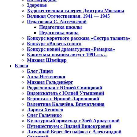
Здоровье
Художественная галерея Дмитрия Москина
Великая Отечественная. 1941 — 1945
Педагогика С. Артемьевой
Педагогика школы
Педагогика двора
Конкурс короткого рассказа «Сестра таланта»
Конкурс «Во весь голос»
Конкурс новой драматургии «Ремарка»
Каким мы помним август 1991-го…
Михаил Швейцер
Блоги
Блог Лицея
Алла Нестеренко
Михаил Гольденберг
Родословная с Юлией Свинцовой
Видоискатель с Юлией Утышевой
Вернисаж с Ириной Ларионовой
Валентина Калачёва. Впечатления
Лариса Хенинен
Олег Гальченко
Культурный променад с Зоей Арнаутовой
Путешествуем с Лидией Винокуровой
Лазурный Берег без пафоса с Александрой