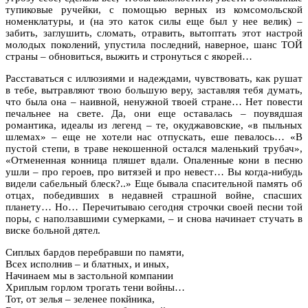
тупиковые ручейки, с помощью верных из комсомольской
номенклатуры, и (на это каток силы еще был у нее велик) –
забить, заглушить, сломать, отравить, вытоптать этот настрой
молодых поколений, упустила последний, наверное, шанс ТОЙ
страны – обновиться, выжить и стронуться с якорей…
Расставаться с иллюзиями и надеждами, чувствовать, как рушат
в тебе, вытравляют твою большую веру, заставляя тебя думать,
что была она – наивной, ненужной твоей стране… Нет повести
печальнее на свете. Да, они еще оставалась – поувядшая
романтика, идеалы из легенд – те, окуджавовские, «в пыльных
шлемах» – еще не хотели нас отпускать, еше певалось… «В
пустой степи, в траве некошенной остался маленький трубач»,
«Отмененная конница пляшет вдали. Опаленные кони в песню
ушли – про героев, про витязей и про невест… Вы когда-нибудь
видели сабельный блеск?..» Еще бывала спасительной память об
отцах, победивших в недавней страшной войне, спасших
планету… Но… Перечитываю сегодня строчки своей песни той
поры, с наползавшими сумерками, – и снова начинает стучать в
виске больной дятел.
Сиплых бардов перебравши по памяти,
Всех исполнив – и блатных, и иных,
Начинаем мы в застольной компании
Хриплым горлом трогать тени войны…
Тот, от зелья – зеленее покйника,