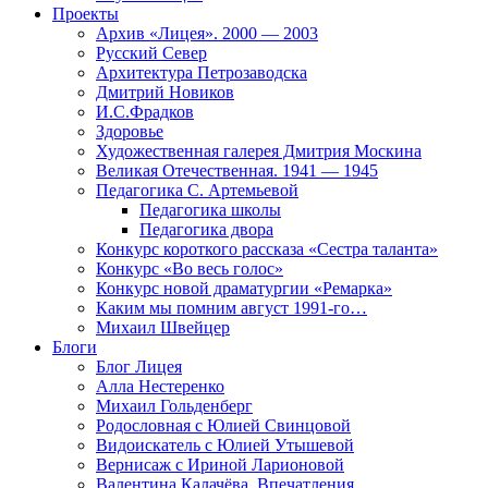
Проекты
Архив «Лицея». 2000 — 2003
Русский Север
Архитектура Петрозаводска
Дмитрий Новиков
И.С.Фрадков
Здоровье
Художественная галерея Дмитрия Москина
Великая Отечественная. 1941 — 1945
Педагогика С. Артемьевой
Педагогика школы
Педагогика двора
Конкурс короткого рассказа «Сестра таланта»
Конкурс «Во весь голос»
Конкурс новой драматургии «Ремарка»
Каким мы помним август 1991-го…
Михаил Швейцер
Блоги
Блог Лицея
Алла Нестеренко
Михаил Гольденберг
Родословная с Юлией Свинцовой
Видоискатель с Юлией Утышевой
Вернисаж с Ириной Ларионовой
Валентина Калачёва. Впечатления