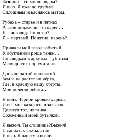
Зазорно – со мною рядом?
Я пью. Я ужасно грубый.
Сплошным изъясняюсь матом.
Рубаха – старье и в пятнах.
А твой пиджачок – отпарен…
Я – инвалид. Понятно?
Я – мертвый. Понятно, парень?
Прижали мой взвод забытый
К обугленной роще танки…
По сводкам в архивах – убитым
Меня до сих пор считают.
Доныне на той проклятой
Земле не растет ни чёрта,
Где, в красную кашу стёрты,
Мои полегли ребята…
Я полз. Черной кровью харкал.
И всё мне казалось: в затылок
Целится тот, из танка,
Сожженный моей бутылкой.
Я выжил. Ты слышишь?Выжил!
В санбатах еле залатан.
Я пью. Я вчистую вышел.