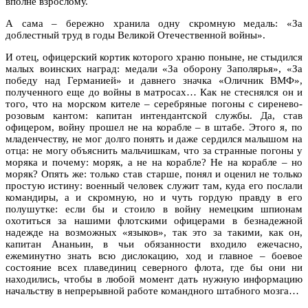
вполне взрослому.
А сама – бережно хранила одну скромную медаль: «За
доблестный труд в годы Великой Отечественной войны».
И отец, офицерский кортик которого храню поныне, не стыдился
малых воинских наград: медали «За оборону Заполярья», «За
победу над Германией» и давнего значка «Оличник ВМФ»,
полученного еще до войны в матросах… Как не стеснялся он и
того, что на морском кителе – серебряные погоны с сиренево-
розовым кантом: капитан интендантской службы. Да, став
офицером, войну прошел не на корабле – в штабе. Этого я, по
младенчеству, не мог долго понять и даже сердился малышом на
отца: не могу объяснить мальчишкам, что за странные погоны у
моряка и почему: моряк, а не на корабле? Не на корабле – но
моряк? Опять же: только став старше, понял и оценил не только
простую истину: военный человек служит там, куда его послали
командиры, а и скромную, но и чуть гордую правду в его
полушутке: если бы и стоило в войну немецким шпионам
охотиться за нашими флотскими офицерами в безнадежной
надежде на возможных «языков», так это за такими, как он,
капитан Ананьин, в чьи обязанности входило ежечасно,
ежеминутно знать всю дислокацию, ход и главное – боевое
состояние всех плавединиц северного флота, где бы они ни
находились, чтобы в любой момент дать нужную информацию
начальству в непрерывной работе командного штабного мозга…