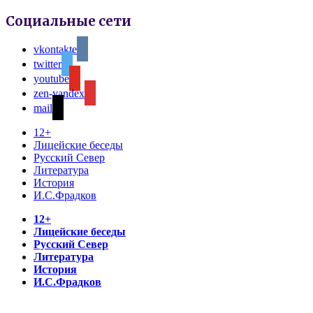
Социальные сети
vkontakte
twitter
youtube
zen-yandex
mail
12+
Лицейские беседы
Русский Север
Литература
История
И.С.Фрадков
12+
Лицейские беседы
Русский Север
Литература
История
И.С.Фрадков