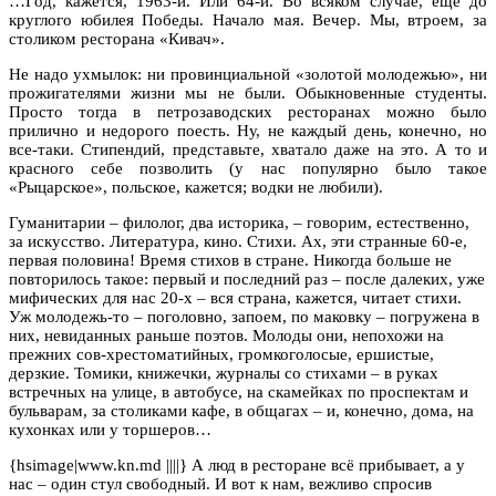
…Год, кажется, 1963-й. Или 64-й. Во всяком случае, еще до
круглого юбилея Победы. Начало мая. Вечер. Мы, втроем, за
столиком ресторана «Кивач».
Не надо ухмылок: ни провинциальной «золотой молодежью», ни
прожигателями жизни мы не были. Обыкновенные студенты.
Просто тогда в петрозаводских ресторанах можно было
прилично и недорого поесть. Ну, не каждый день, конечно, но
все-таки. Стипендий, представьте, хватало даже на это. А то и
красного себе позволить (у нас популярно было такое
«Рыцарское», польское, кажется; водки не любили).
Гуманитарии – филолог, два историка, – говорим, естественно,
за искусство. Литература, кино. Стихи. Ах, эти странные 60-е,
первая половина! Время стихов в стране. Никогда больше не
повторилось такое: первый и последний раз – после далеких, уже
мифических для нас 20-х – вся страна, кажется, читает стихи.
Уж молодежь-то – поголовно, запоем, по маковку – погружена в
них, невиданных раньше поэтов. Молоды они, непохожи на
прежних сов-хрестоматийных, громкоголосые, ершистые,
дерзкие. Томики, книжечки, журналы со стихами – в руках
встречных на улице, в автобусе, на скамейках по проспектам и
бульварам, за столиками кафе, в общагах – и, конечно, дома, на
кухонках или у торшеров…
{hsimage|www.kn.md ||||} А люд в ресторане всё прибывает, а у
нас – один стул свободный. И вот к нам, вежливо спросив