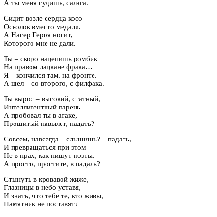
А ты меня судишь, салага.
Сидит возле сердца косо
Осколок вместо медали.
А Насер Героя носит,
Которого мне не дали.
Ты – скоро нацепишь ромбик
На правом лацкане фрака…
Я – кончился там, на фронте.
А шел – со второго, с филфака.
Ты вырос – высокий, статный,
Интеллигентный парень.
А пробовал ты в атаке,
Прошитый навылет, падать?
Совсем, навсегда – слышишь? – падать,
И превращаться при этом
Не в прах, как пишут поэты,
А просто, простите, в падаль?
Стынуть в кровавой жиже,
Глазницы в небо уставя,
И знать, что тебе те, кто живы,
Памятник не поставят?