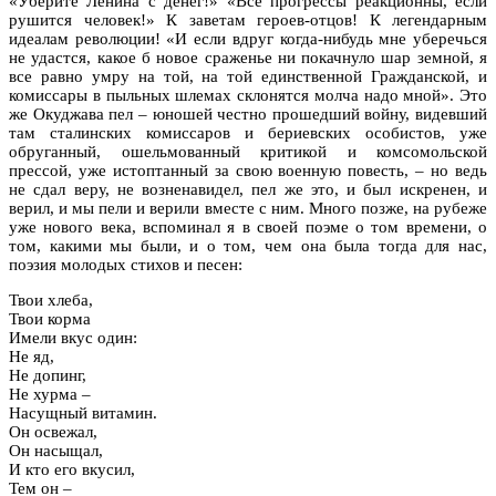
«Уберите Ленина с денег!» «Все прогрессы реакционны, если
рушится человек!» К заветам героев-отцов! К легендарным
идеалам революции! «И если вдруг когда-нибудь мне уберечься
не удастся, какое б новое сраженье ни покачнуло шар земной, я
все равно умру на той, на той единственной Гражданской, и
комиссары в пыльных шлемах склонятся молча надо мной». Это
же Окуджава пел – юношей честно прошедший войну, видевший
там сталинских комиссаров и бериевских особистов, уже
обруганный, ошельмованный критикой и комсомольской
прессой, уже истоптанный за свою военную повесть, – но ведь
не сдал веру, не возненавидел, пел же это, и был искренен, и
верил, и мы пели и верили вместе с ним. Много позже, на рубеже
уже нового века, вспоминал я в своей поэме о том времени, о
том, какими мы были, и о том, чем она была тогда для нас,
поэзия молодых стихов и песен:
Твои хлеба,
Твои корма
Имели вкус один:
Не яд,
Не допинг,
Не хурма –
Насущный витамин.
Он освежал,
Он насыщал,
И кто его вкусил,
Тем он –