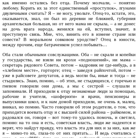
как именно остались без отца. Почему молчали, – понятно
любому. Корить их за этот единственный «проступок», лгунами
двуличными считать? Я – не могу, увольте. Отец-то, кстати, это,
оказывается, знал, он был из деревни не ближней, губерния
архангельская большая, но от него мама не скрыла, – а не донес
на дочь врага народа, женился на ей, вступил, значит, в
преступную связь. Мне, что, винить его в измене стране или
совести? В моральном совковом уродстве? Отец в юности,
между прочим, еще батраченком успел побывать…
Оба стали обычными совслужащими. Оба – не скрали и копейки
у государства, не взяли ни крохи «подношений», ни мама –
секретарь рядового Совета, потом – кадровик не где-нибудь, а в
«хлебном месте», горторге; отец – заведуя райпочтой, потом –
уже в райсовете депутатов, а ведь могли бы, иные и тогда – не
стыдились. Знаю, помню, – об этих, не стыдящихся, с горечью и
гневом говорили они дома, а мы с сестрой – слушали и
запоминали. И приходили к отцу незнакомые люди за помощью,
рабочие и учителя, «шоферюги» и врачи, пенсионеры и
выпускники школ, и к нам домой приходили, не очень я, малец,
вникал, но помню. Часто говорили об этом родители, о том, что
приходится воевать отцу и с высшей силой района – райкомом, и
радовался он, говоря – вот тому-то удалось помочь, и светлел,
помню: на то она и есть, советская власть, люди же надеются и
верят, что найдут правду, что власть эта для них и за них, как же
я – мимо-то их, глаза-то от них прятать… И ведь считались с