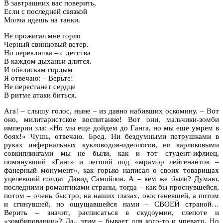
В завтрашних вас поверить,
Если с последней связкой
Молча идешь на танки.
Не прожигал мне горло
Черный свинцовый ветер.
Но перекличка – с детства
В каждом дыханьи длится.
И обелискам гордым
Я отвечаю: – Верьте!
Не перестанет сердце
В ритме атаки биться.
Ага! – слышу голос, ныне – из давно набивших оскомину. – Вот
оно, милитаристское воспитание! Вот они, мальчики-зомби
империи зла: «Но мы еще дойдем до Ганга, но мы еще умрем в
боях!» Чушь, отвечаю. Бред. Ни бездумными петрушками в
руках инфернальных кукловодов-идеологов, ни карликовыми
совкиплингами мы не были, как и тот студент-ифлиец,
помянувший «Ганг» и легший под «мрамор лейтенантов –
фанерный монумент», как горько написал о своих товарищах
уцелевший солдат Давид Самойлов. А – кем же были? Думаю,
последними романтиками страны, тогда – как бы проснувшейся,
потом – очень быстро, на наших глазах, окостеневшей, а потом
и сгинувшей, но ощущавшейся нами – СВОЕЙ страной…
Верить – значит, расписаться в скудоумии, слепоте и
«зомбировании»? Да., этим – бывает для кого-то и чревато. Но