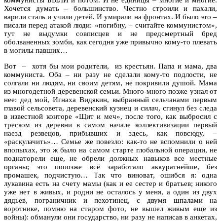
Хочется думать – большинство. Честно строили и пахали,
варили сталь и учили детей. И умирали на фронтах. И было это –
писали перед атакой люди: «погибну, – считайте коммунистом»,
тут не выдумки совписцев и не предсмертный бред
оболваненных зомби, как сегодня уже привычно кому-то плевать
в могилы павших…
Вот – хотя бы мои родители, из крестьян. Папа и мама, два
коммуниста. Оба – ни разу не сделали кому-то подлости, не
солгали ни людям, ни своим детям, не покривили душой. Мама
из многодетной деревенской семьи. Много-много позже узнал от
нее: дед мой, Игнаха Видякин, выбранный сельчанами первым
главой сельсовета, деревенский кузнец и силач, сгинул без следа
в известной конторе «Щит и меч», после того, как выбросил с
треском из деревни в самом начале коллективизации первый
наезд резвецов, прибывших и здесь, как повсюду, –
«раскулачить»… Семье же повезло: как-то не вспомнили о ней
впопыхах, это ж было на самом старте глобальной операции, не
поднаторели еще, не обрели должных навыков все местные
органы; это попозже всё заработало аккуратнейше, без
промашек, подчистую… Так что виноват, ошибся я: одна
лукавина есть на счету мамы (как и ее сестер и братьев; никого
уже нет в живых, и родни не осталось у меня, а один из двух
дядьев, пограничник и пехотинец, с двумя шпалами на
воротнике, помню на старом фото, не вышел живым еще из
войны): обманули они государство, ни разу не написав в анкетах,