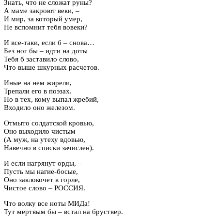
Знать, что не сложат руны?
А маме закроют веки, –
И мир, за который умер,
Не вспомнит тебя вовеки?
И все-таки, если б – снова…
Без ног бы – идти на доты
Тебя б заставило слово,
Что выше шкурных расчетов.
Иные на нем жирели,
Трепали его в поэзах.
Но в тех, кому выпал жребий,
Входило оно железом.
Отмыто солдатской кровью,
Оно выходило чистым
(А муж, на утеху вдовью,
Навечно в списки зачислен).
И если нагрянут орды, –
Пусть мы нагие-босые,
Оно заклокочет в горле,
Чистое слово – РОССИЯ.
Что волку все ноты МИДа!
Тут мертвым бы – встал на бруствер.