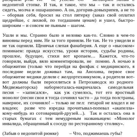
недопитой стопке. И так, и такое, что мы – так и остались
сидеть, молча и ошарашенно. А он, догорив-довыхрипев, а не то
– оборвав себя, бросил на стол пятерку (заказ свой оплатил
щедрейше, с лихвой, по тогдашним ценам) и ушел, быстро-
широким – и совсем не пьяным – шагом.
Ушли и мы. Странно было и неловко как-то. Словно в чем-то
виновны перед ним. Не за того приняли. Не так. Не то увидели и
не так оценили. Щенячья слепая фанаберия. А еще о «высоком»
поминаем: правда искусства, уроки истории, судьбы родины,
прошлое, будущее, стихи вот кропаем… Кажется, что-то
говорили, выйдя, вяло комментировали, не помню. А ночью в
общежитии (только что перейдя на филфак с медицинского, я
последние недели доживал там, на Анохина, первое свое
общежитие медики делили с желдортехникумом, а родители вот-
вот должны были переселиться в Петрозаводск из родного
Медвежьегорска) набормоталась-накричалась самодельная
песня – «записался», как уж сумелось, тот его яростный
монолог (песни свои я тогда сочинял часто – да тогда полстраны,
наверное, их сочиняло! – только не пел: гитарой не владел и не
владею; разве что изредка прочитывал-попевал «акапелла»
кому-нибудь из сотоварищей-друзей…). Так и осталась она в
старых бумагах с тем немудреным названьицем: «Монолог
инвалида, обращенный к соседу по ресторанному столику».
(Забыв о недопитой рюмке) – Что, поджимаешь губы?