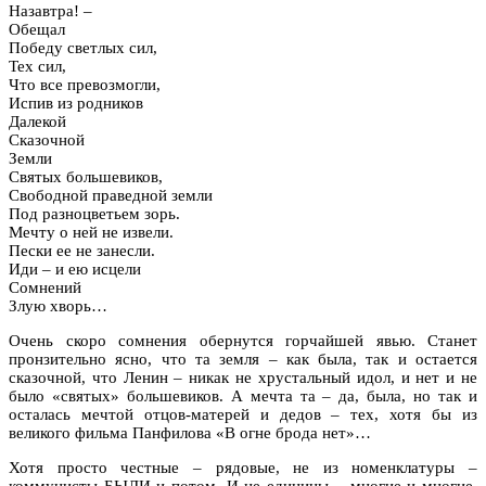
Назавтра! –
Обещал
Победу светлых сил,
Тех сил,
Что все превозмогли,
Испив из родников
Далекой
Сказочной
Земли
Святых большевиков,
Свободной праведной земли
Под разноцветьем зорь.
Мечту о ней не извели.
Пески ее не занесли.
Иди – и ею исцели
Сомнений
Злую хворь…
Очень скоро сомнения обернутся горчайшей явью. Станет
пронзительно ясно, что та земля – как была, так и остается
сказочной, что Ленин – никак не хрустальный идол, и нет и не
было «святых» большевиков. А мечта та – да, была, но так и
осталась мечтой отцов-матерей и дедов – тех, хотя бы из
великого фильма Панфилова «В огне брода нет»…
Хотя просто честные – рядовые, не из номенклатуры –
коммунисты БЫЛИ и потом. И не единицы – многие и многие.