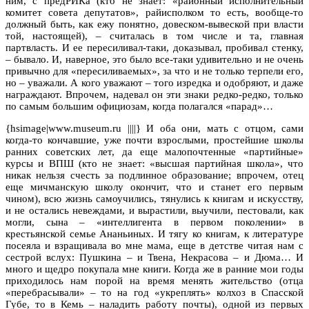
ним, с предРИКа (кто не знает: «районный исполнительный
комитет совета депутатов», райисполком то есть, вообще-то
должный быть, как ежу понятно, довеском-вывеской при власти
той, настоящей), – считалась в том числе и та, главная
партвласть. И ее пересиливал-таки, доказывал, пробивал стенку,
– бывало. И, наверное, это было все-таки удивительно и не очень
привычно для «пересиливаемых», за что и не только терпели его,
но – уважали. А кого уважают – того изредка и одобряют, и даже
награждают. Впрочем, надевал он эти знаки редко-редко, только
по самым большим официозам, когда полагался «парад»…
{hsimage|www.museum.ru ||||} И оба они, мать с отцом, сами
когда-то кончавшие, уже почти взрослыми, простейшие школы
ранних советских лет, да еще малопочтенные «партийные»
курсы и ВПШ (кто не знает: «высшая партийная школа», что
никак нельзя счесть за подлинное образование; впрочем, отец
еще мичманскую школу окончит, что и станет его первым
чином), всю жизнь самоучились, тянулись к книгам и искусству,
и не остались невеждами, и вырастили, выучили, пестовали, как
могли, сына – «интеллигента в первом поколении» в
крестьянской семье Ананьиных. И тягу ко книгам, к литературе
посеяла и взращивала во мне мама, еще в детстве читая нам с
сестрой вслух: Пушкина – и Твена, Некрасова – и Дюма… И
много и щедро покупала мне книги. Когда же в ранние мои годы
приходилось нам порой на время менять жительство (отца
«перебрасывали» – то на год «укреплять» колхоз в Спасской
Губе, то в Кемь – наладить работу почты), одной из первых