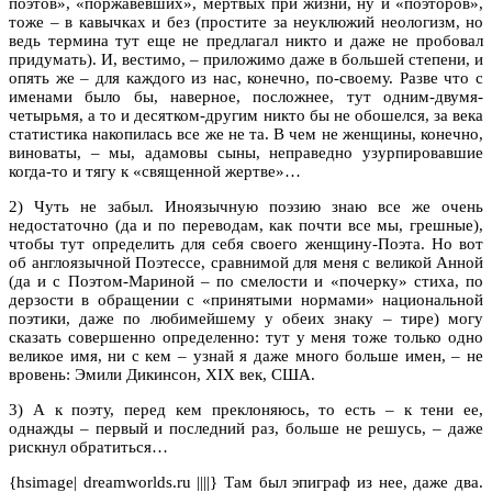
поэтов», «поржавевших», мертвых при жизни, ну и «поэторов»,
тоже – в кавычках и без (простите за неуклюжий неологизм, но
ведь термина тут еще не предлагал никто и даже не пробовал
придумать). И, вестимо, – приложимо даже в большей степени, и
опять же – для каждого из нас, конечно, по-своему. Разве что с
именами было бы, наверное, посложнее, тут одним-двумя-
четырьмя, а то и десятком-другим никто бы не обошелся, за века
статистика накопилась все же не та. В чем не женщины, конечно,
виноваты, – мы, адамовы сыны, неправедно узурпировавшие
когда-то и тягу к «священной жертве»…
2) Чуть не забыл. Иноязычную поэзию знаю все же очень
недостаточно (да и по переводам, как почти все мы, грешные),
чтобы тут определить для себя своего женщину-Поэта. Но вот
об англоязычной Поэтессе, сравнимой для меня с великой Анной
(да и с Поэтом-Мариной – по смелости и «почерку» стиха, по
дерзости в обращении с «принятыми нормами» национальной
поэтики, даже по любимейшему у обеих знаку – тире) могу
сказать совершенно определенно: тут у меня тоже только одно
великое имя, ни с кем – узнай я даже много больше имен, – не
вровень: Эмили Дикинсон, XIX век, США.
3) А к поэту, перед кем преклоняюсь, то есть – к тени ее,
однажды – первый и последний раз, больше не решусь, – даже
рискнул обратиться…
{hsimage| dreamworlds.ru ||||} Там был эпиграф из нее, даже два.