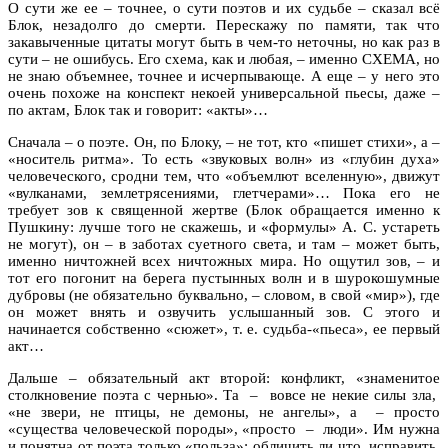
О сути же ее – точнее, о сути поэтов и их судьбе – сказал всё
Блок, незадолго до смерти. Перескажу по памяти, так что
закавыченные цитаты могут быть в чем-то неточны, но как раз в
сути – не ошибусь. Его схема, как и любая, – именно СХЕМА, но
не знаю объемнее, точнее и исчерпывающе. А еще – у него это
очень похоже на конспект некоей универсальной пьесы, даже –
по актам, Блок так и говорит: «акты»…
Сначала – о поэте. Он, по Блоку, – не тот, кто «пишет стихи», а –
«носитель ритма». То есть «звуковых волн» из «глубин духа»
человеческого, сродни тем, что «объемлют вселенную», движут
«вулканами, землетрясениями, глетчерами»… Пока его не
требует зов к священной жертве (Блок обращается именно к
Пушкину: лучше того не скажешь, и «формулы» А. С. устареть
не могут), он – в заботах суетного света, и там – может быть,
именно ничтожней всех ничтожных мира. Но ощутил зов, – и
тот его погонит на берега пустынных волн и в шурокошумные
дубровы (не обязательно буквально, – словом, в свой «мир»), где
он может внять и озвучить услышанный зов. С этого и
начинается собственно «сюжет», т. е. судьба-«пьеса», ее первый
акт…
Дальше – обязательный акт второй: конфликт, «знаменитое
столкновение поэта с чернью». Та – вовсе не некие силы зла,
«не звери, не птицы, не демоны, не ангелы», а – просто
«существа человеческой породы», «просто – люди». Им нужна
и понятна от поэта только «польза»: обличить ли что, исправить,