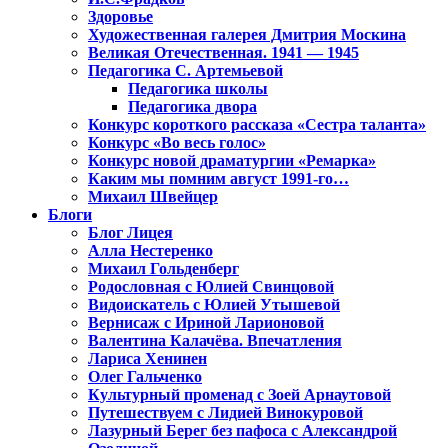
Здоровье
Художественная галерея Дмитрия Москина
Великая Отечественная. 1941 — 1945
Педагогика С. Артемьевой
Педагогика школы
Педагогика двора
Конкурс короткого рассказа «Сестра таланта»
Конкурс «Во весь голос»
Конкурс новой драматургии «Ремарка»
Каким мы помним август 1991-го…
Михаил Швейцер
Блоги
Блог Лицея
Алла Нестеренко
Михаил Гольденберг
Родословная с Юлией Свинцовой
Видоискатель с Юлией Утышевой
Вернисаж с Ириной Ларионовой
Валентина Калачёва. Впечатления
Лариса Хенинен
Олег Гальченко
Культурный променад с Зоей Арнаутовой
Путешествуем с Лидией Винокуровой
Лазурный Берег без пафоса с Александрой