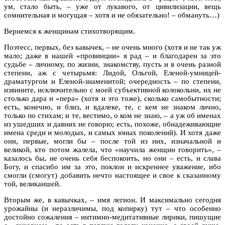
ум, стало быть, – уже от лукавого, от цивилизации, вещь
сомнительная и могущая – хотя и не обязательно! – обмануть…)
Вернемся к женщинам стихотворящим.
Поэтесс, первых, без кавычек, – не очень много (хотя и не так уж
мало; даже в нашей «провинции» я рад – и благодарен за это
судьбе – личному, по жизни, знакомству, пусть и в очень разной
степени, аж с четырьмя: Лидой, Ольгой, Еленой-умницей-
драматургом и Еленой-знаменитой; очередность – по степени,
извините, исключительно с моей субъективной колокольни, их не
столько дара и «пера» (хотя и это тоже), сколько самобытности;
есть, конечно, и близ, и вдалеке, те, с кем не знаком лично,
только по стихам; и те, вестимо, о ком не знаю, – а уж об именах
из ушедших и давних не говорю; есть, похоже, обнадеживающие
имена среди и молодых, и самых юных поколений). И хотя даже
они, первые, могли бы – после той из них, изначальной и
великой, кто потом жалела, что «научила женщин говорить», –
казалось бы, не очень себя беспокоить, но они – есть, и слава
Богу, и спасибо им за это, поклон и искреннее уважение, ибо
смогли (смогут) добавить нечто настоящее и свое к сказанному
той, великаншей.
Вторым же, в кавычках, – имя легион. И максимально сегодня
урожайны (и неразличимы, под копирку) тут – что особенно
достойно сожаления – интимно-медитативные лирики, пишущие