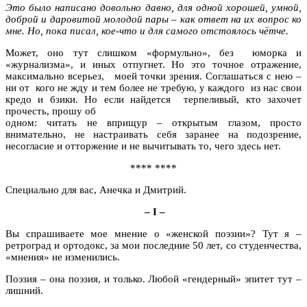
Это было написано довольно давно, для одной хорошей, умной,
доброй и даровитой молодой пары – как ответ на их вопрос ко
мне. Но, пока писал, кое-что и для самого отстоялось чётче.
Может, оно тут слишком «формульно», без юморка и
«журнализма», и иных отпугнет. Но это точное отражение,
максимально всерьез, моей точки зрения. Соглашаться с нею –
ни от кого не жду и тем более не требую, у каждого из нас свои
кредо и бзики. Но если найдется терпеливый, кто захочет
прочесть, прошу об
одном: читать не вприщур – открытым глазом, просто
внимательно, не настраивать себя заранее на подозрение,
несогласие и отторжение и не вычитывать то, чего здесь нет.
**** ****
Специально для вас, Анечка и Дмитрий.
– I –
Вы спрашиваете мое мнение о «женской поэзии»? Тут я –
ретроград и ортодокс, за мои последние 50 лет, со студенчества,
«мнения» не изменились.
Поэзия – она поэзия, и только. Любой «гендерный» эпитет тут –
лишний.