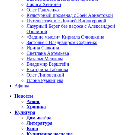
Лариса Хенинен
Олег Гальченко
Культурный променад с Зоей Арнаутовой
Путешествуем с Лидией Винокуровой
Лазурный Берег без пафоса с Александрой
Озолиной
«Задние мысли» Кирилла Олюшкина
Застолье с Владимиром Софиенко
Ирина Савкина
Светлана Артемьева
Наталья Мешкова
Владимир Берштейн
Екатерина Габалова
Олег Липовецкий
Илона Румянцева
Афиша
Новости
Анонс
Хроника
Культура
Дом актёра
Литература
Кино
Культурное наследие