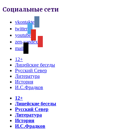
Социальные сети
vkontakte
twitter
youtube
zen-yandex
mail
12+
Лицейские беседы
Русский Север
Литература
История
И.С.Фрадков
12+
Лицейские беседы
Русский Север
Литература
История
И.С.Фрадков