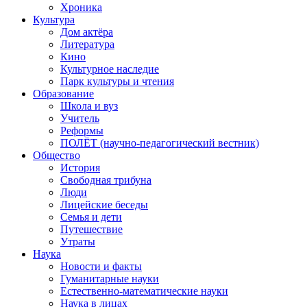
Хроника
Культура
Дом актёра
Литература
Кино
Культурное наследие
Парк культуры и чтения
Образование
Школа и вуз
Учитель
Реформы
ПОЛЁТ (научно-педагогический вестник)
Общество
История
Свободная трибуна
Люди
Лицейские беседы
Семья и дети
Путешествие
Утраты
Наука
Новости и факты
Гуманитарные науки
Естественно-математические науки
Наука в лицах