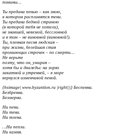
помины…
Ты предана пенью – как зною,
в котором расплавятся тени.
Ты предана бедной страною
(в которой тебя не хотели),
не знавшей, невемой, бессловной
и в том – не виновной (виновной!).
Ты, пленная песня людская –
при жизни, белейшая стая
пронзающих строчек – по смерти…
Не верьте
поэту, что он, умирая –
хотя бы и дважды: на зорях
закатной и утренней, – в море
вернулся изменчивой пеной.
{hsimage| www.byzantion.ru |right|||} Беспенна.
Безбренна.
Безмерна.
Ни пени.
Ни тени.
Ни тлена.
…Ни пепла.
Ни камня.