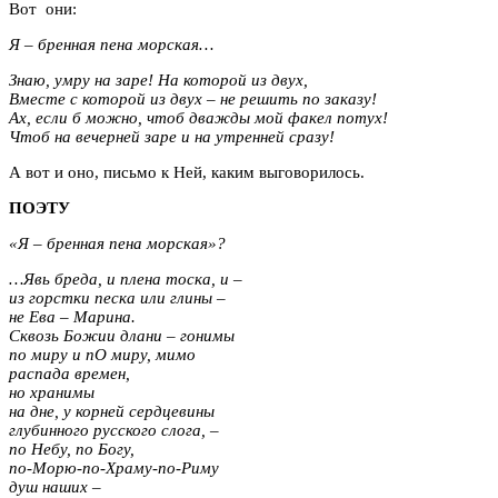
Вот они:
Я – бренная пена морская…
Знаю, умру на заре! На которой из двух,
Вместе с которой из двух – не решить по заказу!
Ах, если б можно, чтоб дважды мой факел потух!
Чтоб на вечерней заре и на утренней сразу!
А вот и оно, письмо к Ней, каким выговорилось.
ПОЭТУ
«Я – бренная пена морская»?
…Явь бреда, и плена тоска, и –
из горстки песка или глины –
не Ева – Марина.
Сквозь Божии длани – гонимы
по миру и пО миру, мимо
распада времен,
но хранимы
на дне, у корней сердцевины
глубинного русского слога, –
по Небу, по Богу,
по-Морю-по-Храму-по-Риму
душ наших –