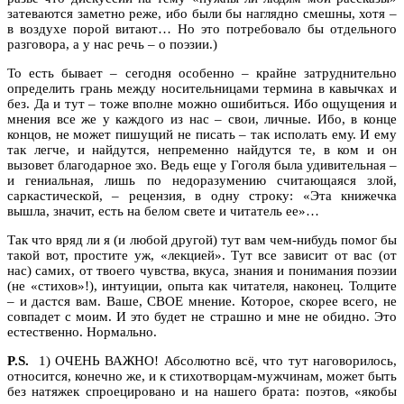
затеваются заметно реже, ибо были бы наглядно смешны, хотя –
в воздухе порой витают… Но это потребовало бы отдельного
разговора, а у нас речь – о поэзии.)
То есть бывает – сегодня особенно – крайне затруднительно
определить грань между носительницами термина в кавычках и
без. Да и тут – тоже вполне можно ошибиться. Ибо ощущения и
мнения все же у каждого из нас – свои, личные. Ибо, в конце
концов, не может пишущий не писать – так исполать ему. И ему
так легче, и найдутся, непременно найдутся те, в ком и он
вызовет благодарное эхо. Ведь еще у Гоголя была удивительная –
и гениальная, лишь по недоразумению считающаяся злой,
саркастической, – рецензия, в одну строку: «Эта книжечка
вышла, значит, есть на белом свете и читатель ее»…
Так что вряд ли я (и любой другой) тут вам чем-нибудь помог бы
такой вот, простите уж, «лекцией». Тут все зависит от вас (от
нас) самих, от твоего чувства, вкуса, знания и понимания поэзии
(не «стихов»!), интуиции, опыта как читателя, наконец. Толците
– и дастся вам. Ваше, СВОЕ мнение. Которое, скорее всего, не
совпадет с моим. И это будет не страшно и мне не обидно. Это
естественно. Нормально.
P.S.
1) ОЧЕНЬ ВАЖНО! Абсолютно всё, что тут наговорилось,
относится, конечно же, и к стихотворцам-мужчинам, может быть
без натяжек спроецировано и на нашего брата: поэтов, «якобы