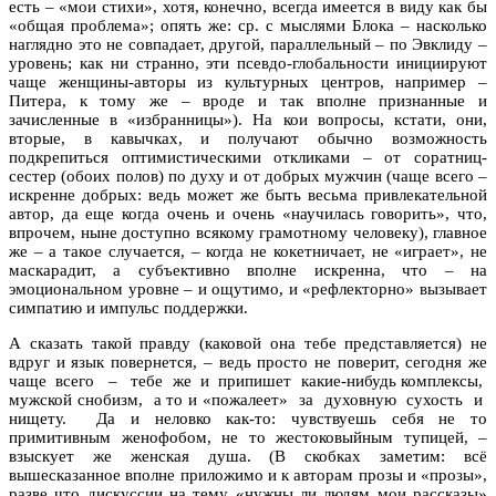
есть – «мои стихи», хотя, конечно, всегда имеется в виду как бы
«общая проблема»; опять же: ср. с мыслями Блока – насколько
наглядно это не совпадает, другой, параллельный – по Эвклиду –
уровень; как ни странно, эти псевдо-глобальности инициируют
чаще женщины-авторы из культурных центров, например –
Питера, к тому же – вроде и так вполне признанные и
зачисленные в «избранницы»). На кои вопросы, кстати, они,
вторые, в кавычках, и получают обычно возможность
подкрепиться оптимистическими откликами – от соратниц-
сестер (обоих полов) по духу и от добрых мужчин (чаще всего –
искренне добрых: ведь может же быть весьма привлекательной
автор, да еще когда очень и очень «научилась говорить», что,
впрочем, ныне доступно всякому грамотному человеку), главное
же – а такое случается, – когда не кокетничает, не «играет», не
маскарадит, а субъективно вполне искренна, что – на
эмоциональном уровне – и ощутимо, и «рефлекторно» вызывает
симпатию и импульс поддержки.
А сказать такой правду (каковой она тебе представляется) не
вдруг и язык повернется, – ведь просто не поверит, сегодня же
чаще всего – тебе же и припишет какие-нибудь комплексы,
мужской снобизм, а то и «пожалеет» за духовную сухость и
нищету. Да и неловко как-то: чувствуешь себя не то
примитивным женофобом, не то жестоковыйным тупицей, –
взыскует же женская душа. (В скобках заметим: всё
вышесказанное вполне приложимо и к авторам прозы и «прозы»,
разве что дискуссии на тему «нужны ли людям мои рассказы»