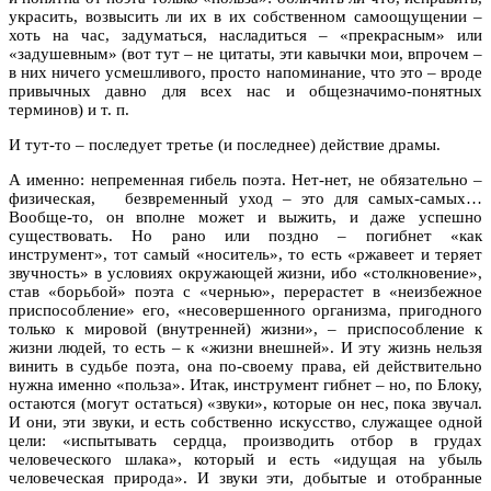
украсить, возвысить ли их в их собственном самоощущении –
хоть на час, задуматься, насладиться – «прекрасным» или
«задушевным» (вот тут – не цитаты, эти кавычки мои, впрочем –
в них ничего усмешливого, просто напоминание, что это – вроде
привычных давно для всех нас и общезначимо-понятных
терминов) и т. п.
И тут-то – последует третье (и последнее) действие драмы.
А именно: непременная гибель поэта. Нет-нет, не обязательно –
физическая, безвременный уход – это для самых-самых…
Вообще-то, он вполне может и выжить, и даже успешно
существовать. Но рано или поздно – погибнет «как
инструмент», тот самый «носитель», то есть «ржавеет и теряет
звучность» в условиях окружающей жизни, ибо «столкновение»,
став «борьбой» поэта с «чернью», перерастет в «неизбежное
приспособление» его, «несовершенного организма, пригодного
только к мировой (внутренней) жизни», – приспособление к
жизни людей, то есть – к «жизни внешней». И эту жизнь нельзя
винить в судьбе поэта, она по-своему права, ей действительно
нужна именно «польза». Итак, инструмент гибнет – но, по Блоку,
остаются (могут остаться) «звуки», которые он нес, пока звучал.
И они, эти звуки, и есть собственно искусство, служащее одной
цели: «испытывать сердца, производить отбор в грудах
человеческого шлака», который и есть «идущая на убыль
человеческая природа». И звуки эти, добытые и отобранные