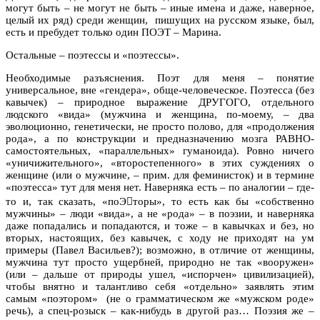
могут быть – не могут не быть – иные имена и даже, наверное,
целый их ряд) среди женщин, пишущих на русском языке, был,
есть и пребудет только один ПОЭТ – Марина.
Остальные – поэтессы и «поэтессы».
Необходимые разъяснения. Поэт для меня – понятие
универсальное, вне «гендера», обще-человеческое. Поэтесса (без
кавычек) – природное выражение ДРУГОГО, отдельного
людского «вида» (мужчина и женщина, по-моему, – два
эволюционно, генетически, не просто полово, для «продолжения
рода», а по конструкции и предназначению мозга РАВНО-
самостоятельных, «параллельных» гуманоида). Ровно ничего
«уничижительного», «второстепенного» в этих суждениях о
женщине (или о мужчине, – прим. для феминисток) и в термине
«поэтесса» тут для меня нет. Наверняка есть – по аналогии – где-
то и, так сказать, «поЭторы», то есть как бы «собственно
мужчины» – люди «вида», а не «рода» – в поэзии, и наверняка
даже попадались и попадаются, и тоже – в кавычках и без, но
вторых, настоящих, без кавычек, с ходу не приходят на ум
примеры (Павел Васильев?); возможно, в отличие от женщины,
мужчина тут просто ущербней, природно не так «вооружен»
(или – дальше от природы ушел, «испорчен» цивилизацией),
чтобы внятно и талантливо себя «отдельно» заявлять этим
самым «поэтором» (не о грамматическом же «мужском роде»
речь), а спец-розыск – как-нибудь в другой раз… Поэзия же –