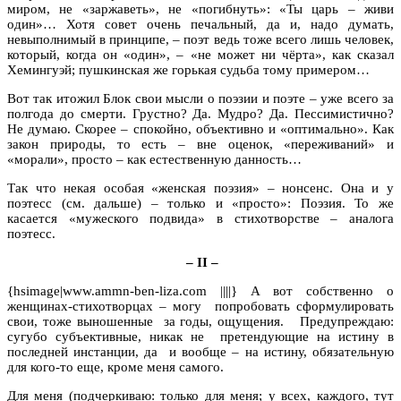
миром, не «заржаветь», не «погибнуть»: «Ты царь – живи
один»… Хотя совет очень печальный, да и, надо думать,
невыполнимый в принципе, – поэт ведь тоже всего лишь человек,
который, когда он «один», – «не может ни чёрта», как сказал
Хемингуэй; пушкинская же горькая судьба тому примером…
Вот так итожил Блок свои мысли о поэзии и поэте – уже всего за
полгода до смерти. Грустно? Да. Мудро? Да. Пессимистично?
Не думаю. Скорее – спокойно, объективно и «оптимально». Как
закон природы, то есть – вне оценок, «переживаний» и
«морали», просто – как естественную данность…
Так что некая особая «женская поэзия» – нонсенс. Она и у
поэтесс (см. дальше) – только и «просто»: Поэзия. То же
касается «мужеского подвида» в стихотворстве – аналога
поэтесс.
– II –
{hsimage|www.ammn-ben-liza.com ||||} А вот собственно о
женщинах-стихотворцах – могу попробовать сформулировать
свои, тоже выношенные за годы, ощущения. Предупреждаю:
сугубо субъективные, никак не претендующие на истину в
последней инстанции, да и вообще – на истину, обязательную
для кого-то еще, кроме меня самого.
Для меня (подчеркиваю: только для меня; у всех, каждого, тут