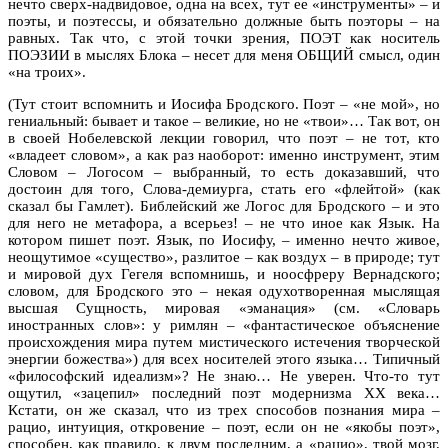
нечто сверх-надвидовое, одна на всех, тут ее «инструменты» – и
поэты, и поэтессы, и обязательно должные быть поэторы – на
равных. Так что, с этой точки зрения, ПОЭТ как носитель
ПОЭЗИИ в мыслях Блока – несет для меня ОБЩИЙ смысл, один
«на троих».
(Тут стоит вспомнить и Иосифа Бродского. Поэт – «не мой», но
гениальный: бывает и такое – великие, но не «твои»… Так вот, он
в своей Нобелевской лекции говорил, что поэт – не тот, кто
«владеет словом», а как раз наоборот: именно инструмент, этим
Словом – Логосом – выбранный, то есть доказавший, что
достоин для того, Слова-демиурга, стать его «флейтой» (как
сказал бы Гамлет). Библейский же Логос для Бродского – и это
для него не метафора, а всерьез! – не что иное как Язык. На
котором пишет поэт. Язык, по Иосифу, – именно нечто живое,
неощутимое «существо», разлитое – как воздух – в природе; тут
и мировой дух Гегеля вспомнишь, и ноосфреру Вернадского;
словом, для Бродского это – некая одухотворенная мыслящая
высшая Сущность, мировая «эманация» (см. «Словарь
иностранных слов»: у римлян – «фантастическое объяснение
происхождения мира путем мистического истечения творческой
энергии божества») для всех носителей этого языка… Типичный
«философский идеализм»? Не знаю… Не уверен. Что-то тут
ощутил, «зацепил» последний поэт модернизма XX века…
Кстати, он же сказал, что из трех способов познания мира –
рацио, интуиция, откровение – поэт, если он не «якобы поэт»,
способен, как правило, к двум последним, а «рацио», твой мозг,