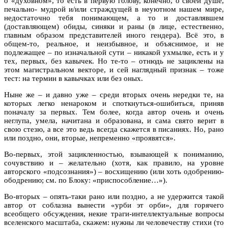
о «духовном», то есть в первую голову, конечно, о своей душе,
печально- мудрой и/или страждущей в неуютном нашем мире,
недостаточно тебя понимающем, а то и доставлявшем
(доставляющем) обиды, синяки и раны (в лице, естественно,
главным образом представителей иного гендера). Всё это, в
общем-то, реальное, и неизбывное, и объяснимое, и не
подлежащее – по изначальной сути – никакой ухмылке, есть и у
тех, первых, без кавычек. Но те-то – отнюдь не зациклены на
этом магистральном векторе, и сей наглядный признак – тоже
тест: на термин в кавычках или без оных.
Ныне же – и давно уже – среди вторых очень нередки те, на
которых легко ненароком и споткнуться-ошибиться, приняв
поначалу за первых. Тем более, когда автор очень и очень
неглупа, умела, начитана и образована, и сама свято верит в
свою стезю, а все это ведь всегда скажется в писаниях. Но, рано
или поздно, они, вторые, непременно «проявятся».
Во-первых, этой зацикленностью, взывающей к пониманию,
сочувствию и – желательно (хотя, как правило, на уровне
авторского «подсознания») – восхищению (или хоть одобрению-
ободрению; см. по Блоку: «приспособление…»).
Во-вторых – опять-таки рано или поздно, а не удержится такой
автор от соблазна вынести «урби эт орби», для горячего
всеобщего обсуждения, некие траги-интеллектуальные вопросы
вселенского масштаба, скажем: нужны ли человечеству стихи (то