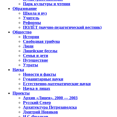
Парк культуры и чтения
Образование
Школа и вуз
Учитель
Реформы
ПОЛЁТ (научно-педагогический вестник)
Общество
История
Свободная трибуна
Люди
Лицейские беседы
Семья и дети
Путешествие
Утраты
Наука
Новости и факты
Гуманитарные науки
Естественно-математические науки
Наука в лицах
Проекты
Архив «Лицея». 2000 — 2003
Русский Север
Архитектура Петрозаводска
Дмитрий Новиков
И.С.Фрадков