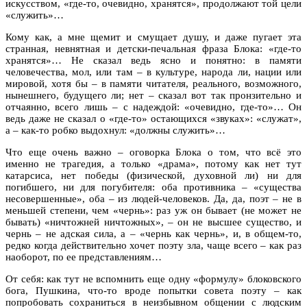
искусством, «где-то, очевидно, хранятся», продолжают той цели
«служить»…
Кому как, а мне щемит и смущает душу, и даже пугает эта
странная, невнятная и детски-печальная фраза Блока: «где-то
хранятся»… Не сказал ведь ясно и понятно: в памяти
человечества, мол, или там – в культуре, народа ли, нации или
мировой, хотя бы – в памяти читателя, реального, возможного,
нынешнего, будущего ли; нет – сказал вот так пронзительно и
отчаянно, всего лишь – с надеждой: «очевидно, где-то»… Он
ведь даже не сказал о «где-то» остающихся «звуках»: «служат»,
а – как-то робко выдохнул: «должны служить»…
Что еще очень важно – оговорка Блока о том, что всё это
именно не трагедия, а только «драма», потому как нет тут
катарсиса, нет победы (физической, духовной ли) ни для
погибшего, ни для погубителя: оба противника – «существа
несовершенные», оба – из людей-человеков. Да, да, поэт – не в
меньшей степени, чем «чернь»: раз уж он бывает (не может не
бывать) «ничтожней ничтожных», – он не высшее существо, и
чернь – не адская сила, а – «чернь как чернь», и, в общем-то,
редко когда действительно хочет поэту зла, чаще всего – как раз
наоборот, по ее представлениям…
От себя: как тут не вспомнить еще одну «формулу» блоковского
бога, Пушкина, что-то вроде попытки совета поэту – как
попробовать сохраниться в неизбывном общении с людским