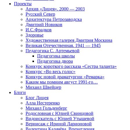
Проекты
Архив «Лицея». 2000 — 2003
Русский Север
Архитектура Петрозаводска
Дмитрий Новиков
И.С.Фрадков
Здоровье
Художественная галерея Дмитрия Москина
Великая Отечественная. 1941 — 1945
Педагогика С. Артемьевой
Педагогика школы
Педагогика двора
Конкурс короткого рассказа «Сестра таланта»
Конкурс «Во весь голос»
Конкурс новой драматургии «Ремарка»
Каким мы помним август 1991-го…
Михаил Швейцер
Блоги
Блог Лицея
Алла Нестеренко
Михаил Гольденберг
Родословная с Юлией Свинцовой
Видоискатель с Юлией Утышевой
Вернисаж с Ириной Ларионовой
Валентина Калачёва. Впечатления