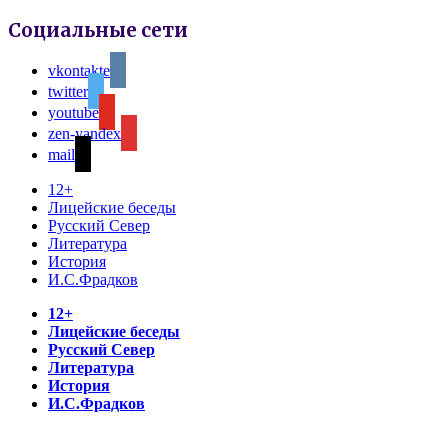
Социальные сети
vkontakte
twitter
youtube
zen-yandex
mail
12+
Лицейские беседы
Русский Север
Литература
История
И.С.Фрадков
12+
Лицейские беседы
Русский Север
Литература
История
И.С.Фрадков