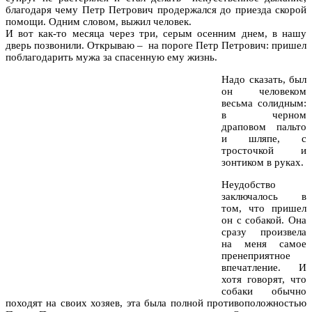
благодаря чему Петр Петрович продержался до приезда скорой
помощи. Одним словом, выжил человек.
И вот как-то месяца через три, серым осенним днем, в нашу
дверь позвонили. Открываю – на пороге Петр Петрович: пришел
поблагодарить мужа за спасенную ему жизнь.
Надо сказать, был
он человеком
весьма солидным:
в черном
драповом пальто
и шляпе, с
тросточкой и
зонтиком в руках.
Неудобство
заключалось в
том, что пришел
он с собакой. Она
сразу произвела
на меня самое
пренеприятное
впечатление. И
хотя говорят, что
собаки обычно
походят на своих хозяев, эта была полной противоположностью