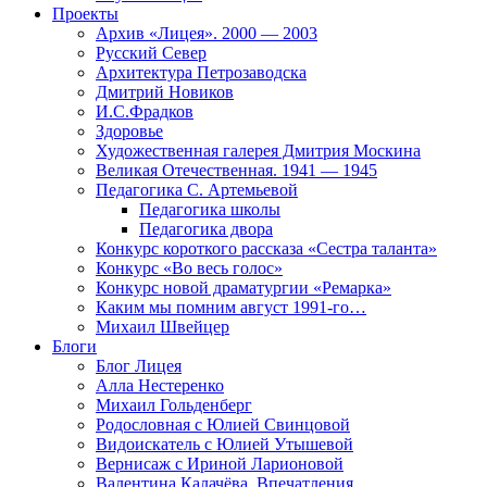
Проекты
Архив «Лицея». 2000 — 2003
Русский Север
Архитектура Петрозаводска
Дмитрий Новиков
И.С.Фрадков
Здоровье
Художественная галерея Дмитрия Москина
Великая Отечественная. 1941 — 1945
Педагогика С. Артемьевой
Педагогика школы
Педагогика двора
Конкурс короткого рассказа «Сестра таланта»
Конкурс «Во весь голос»
Конкурс новой драматургии «Ремарка»
Каким мы помним август 1991-го…
Михаил Швейцер
Блоги
Блог Лицея
Алла Нестеренко
Михаил Гольденберг
Родословная с Юлией Свинцовой
Видоискатель с Юлией Утышевой
Вернисаж с Ириной Ларионовой
Валентина Калачёва. Впечатления