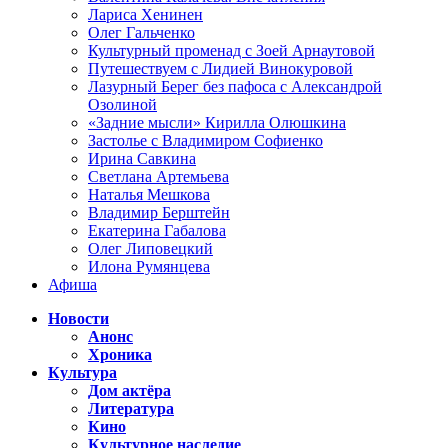
Лариса Хенинен
Олег Гальченко
Культурный променад с Зоей Арнаутовой
Путешествуем с Лидией Винокуровой
Лазурный Берег без пафоса с Александрой
Озолиной
«Задние мысли» Кирилла Олюшкина
Застолье с Владимиром Софиенко
Ирина Савкина
Светлана Артемьева
Наталья Мешкова
Владимир Берштейн
Екатерина Габалова
Олег Липовецкий
Илона Румянцева
Афиша
Новости
Анонс
Хроника
Культура
Дом актёра
Литература
Кино
Культурное наследие