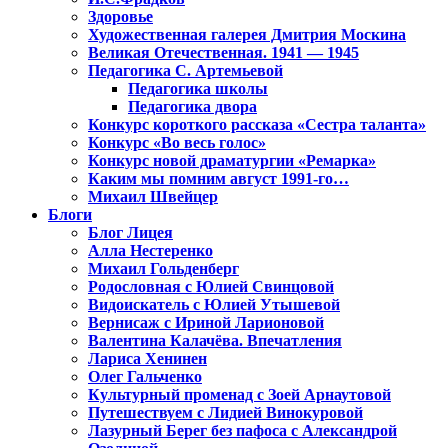
Здоровье
Художественная галерея Дмитрия Москина
Великая Отечественная. 1941 — 1945
Педагогика С. Артемьевой
Педагогика школы
Педагогика двора
Конкурс короткого рассказа «Сестра таланта»
Конкурс «Во весь голос»
Конкурс новой драматургии «Ремарка»
Каким мы помним август 1991-го…
Михаил Швейцер
Блоги
Блог Лицея
Алла Нестеренко
Михаил Гольденберг
Родословная с Юлией Свинцовой
Видоискатель с Юлией Утышевой
Вернисаж с Ириной Ларионовой
Валентина Калачёва. Впечатления
Лариса Хенинен
Олег Гальченко
Культурный променад с Зоей Арнаутовой
Путешествуем с Лидией Винокуровой
Лазурный Берег без пафоса с Александрой