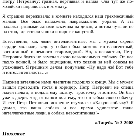
Петру Петровичу: грязная, вертлявая и наглая. Она тут же по-
хозяйски направилась в комнату.
Я страшно переживала: в комнате находился наш трехмесячный
малыш. Все было наглажено, накрахмалено, убрано. А эта
нахалка грязными лапами вскочила на диван, а потом чуть ли не
на стол, где стояли чашки и пирог с капустой.
Естественно, как люди интеллигентные, мы с мужем скрепя
сердце молчали, ведь у собаки был хозяин: интеллигентный,
воспитанный и немного старомодный. Но, к несчастью, Петр
Петрович будто не замечал свою невыносимую собачку. От нее
пахло псиной, и было ощущение, что хозяин за ней совсем не
ухаживает. Я грешным делом подумала: «Ну, надо же! Вот тебе
и интеллигентность…»
Наконец затеянное нами чаепитие подошло к концу. Мы с мужем
вышли проводить гостя в коридор. Петр Петрович не спеша
надел пальто, я подала ему шляпу, тросточку и зонтик. Он был
уже в двери, когда я напомнила ему, что он забыл свою собачку.
И тут Петр Петрович искренне изумился: «Какую собачку? Я
думал, это ваша собака и все время удивлялся: такие
интеллигентные люди, а собака невоспитанная!»
«Лицей» № 3 2008
Похожее