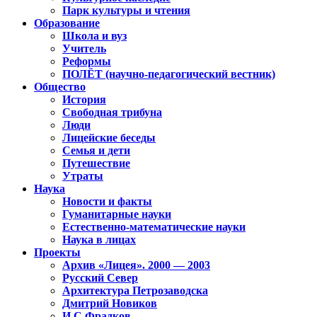
Парк культуры и чтения
Образование
Школа и вуз
Учитель
Реформы
ПОЛЁТ (научно-педагогический вестник)
Общество
История
Свободная трибуна
Люди
Лицейские беседы
Семья и дети
Путешествие
Утраты
Наука
Новости и факты
Гуманитарные науки
Естественно-математические науки
Наука в лицах
Проекты
Архив «Лицея». 2000 — 2003
Русский Север
Архитектура Петрозаводска
Дмитрий Новиков
И.С.Фрадков