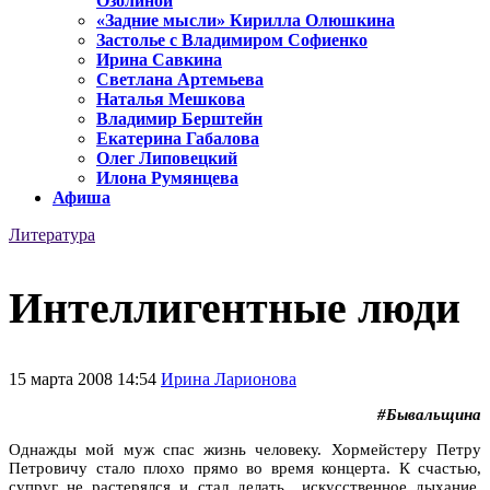
Озолиной
«Задние мысли» Кирилла Олюшкина
Застолье с Владимиром Софиенко
Ирина Савкина
Светлана Артемьева
Наталья Мешкова
Владимир Берштейн
Екатерина Габалова
Олег Липовецкий
Илона Румянцева
Афиша
Литература
Интеллигентные люди
15 марта 2008 14:54
Ирина Ларионова
#Бывальщина
Однажды мой муж спас жизнь человеку. Хормейстеру Петру
Петровичу стало плохо прямо во время концерта. К счастью,
супруг не растерялся и стал делать искусственное дыхание,