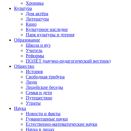
Хроника
Культура
Дом актёра
Литература
Кино
Культурное наследие
Парк культуры и чтения
Образование
Школа и вуз
Учитель
Реформы
ПОЛЁТ (научно-педагогический вестник)
Общество
История
Свободная трибуна
Люди
Лицейские беседы
Семья и дети
Путешествие
Утраты
Наука
Новости и факты
Гуманитарные науки
Естественно-математические науки
Наука в лицах