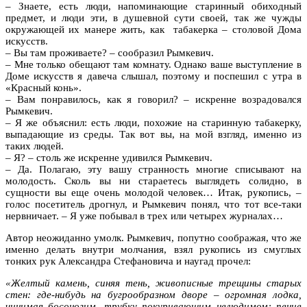
– Знаете, есть люди, напоминающие старинный обиходный
предмет, и люди эти, в душевной сути своей, так же чужды
окружающей их манере жить, как табакерка – столовой Дома
искусств.
– Вы там проживаете? – сообразил Рымкевич.
– Мне только обещают там комнату. Однако ваше выступление в
Доме искусств я давеча слышал, поэтому и поспешил с утра в
«Красный конь».
– Вам понравилось, как я говорил? – искренне возрадовался
Рымкевич.
– Я же объяснил: есть люди, похожие на старинную табакерку,
выпадающие из среды. Так вот вы, на мой взгляд, именно из
таких людей.
– Я? – столь же искренне удивился Рымкевич.
– Да. Полагаю, эту вашу странность многие списывают на
молодость. Сколь вы ни стараетесь выглядеть солидно, в
сущности вы еще очень молодой человек… Итак, рукопись, –
голос посетитель дрогнул, и Рымкевич понял, что тот все-таки
нервничает. – Я уже побывал в трех или четырех журналах…
Автор неожиданно умолк. Рымкевич, попутно соображая, что же
именно делать внутри молчания, взял рукопись из смуглых
тонких рук Александра Стефановича и наугад прочел:
«Желтый камень, синяя тень, живописные трещины старых
стен: где-нибудь на бугрообразном дворе – огромная лодка,
чинимая босоногим, трубку покуривающим нелюдимом; пение