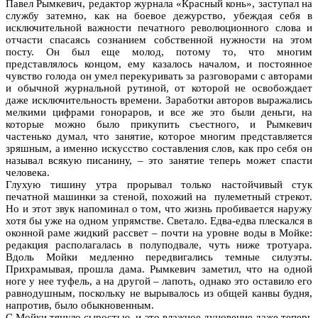
Павел Рымкевич, редактор журнала «Красный конь», заступал на
службу затемно, как на боевое дежурство, убеждая себя в
исключительной важности печатного революционного слова и
отчасти спасаясь сознанием собственной нужности на этом
посту. Он был еще молод, потому то, что многим
представлялось концом, ему казалось началом, и постоянное
чувство голода он умел перекуривать за разговорами с авторами
и обычной журнальной рутиной, от которой не освобождает
даже исключительность времени. Заработки авторов выражались
мелкими цифрами гонораров, и все же это были деньги, на
которые можно было прикупить съестного, и Рымкевич
частенько думал, что занятие, которое многим представляется
зряшным, а именно искусство составления слов, как про себя он
называл всякую писанину, – это занятие теперь может спасти
человека.
Глухую тишину утра прорывал только настойчивый стук
печатной машинки за стеной, похожий на пулеметный стрекот.
Но и этот звук напоминал о том, что жизнь пробивается наружу
хотя бы уже на одном упрямстве. Светало. Едва-едва плескался в
оконной раме жидкий рассвет – почти на уровне воды в Мойке:
редакция располагалась в полуподвале, чуть ниже тротуара.
Вдоль Мойки медленно передвигались темные силуэты.
Прихрамывая, прошла дама. Рымкевич заметил, что на одной
ноге у нее туфель, а на другой – лапоть, однако это оставило его
равнодушным, поскольку не вырывалось из общей канвы будня,
напротив, было обыкновенным.
С Мойки тянуло сыростью, и это влажное дуновение даже теперь