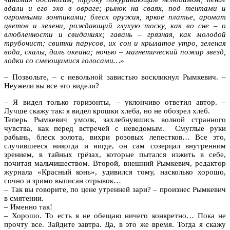
вдали и его эхо в овраге; рынок на сваях, под тентами и
огромными зонтиками; блеск оружия, яркое платье, аромат
цветов и зелени, рождающий глухую тоску, как во сне – о
влюбленности и свиданиях; гавань – грязная, как молодой
трубочист; свитки парусов, их сон и крылатое утро, зеленая
вода, скалы, даль океана; ночью – магнетический пожар звезд,
лодки со смеющимися голосами…»
– Позвольте, – с невольной завистью воскликнул Рымкевич. –
Неужели вы все это видели?
– Я видел только горизонты, – уклончиво ответил автор. –
Лучше скажу так: я видел крошки хлеба, но не обозрел хлеб.
Теперь Рымкевич умолк, захлебнувшись волной странного
чувства, как перед встречей с неведомым. Смуглые руки
рабынь, блеск золота, вихри розовых лепестков… Все это,
случившееся никогда и нигде, он сам созерцал внутренним
зрением, в тайных грёзах, которые пытался изжить в себе,
почитая мальчишеством. Второй, внешний Рымкевич, редактор
журнала «Красный конь», удивился тому, насколько хорошо,
сочно и зримо выписан отрывок…
– Так вы говорите, по цене утренней зари? – произнес Рымкевич
в смятении.
– Именно так!
– Хорошо. То есть я не обещаю ничего конкретно… Пока не
прочту все. Зайдите завтра. Да, в это же время. Тогда я скажу