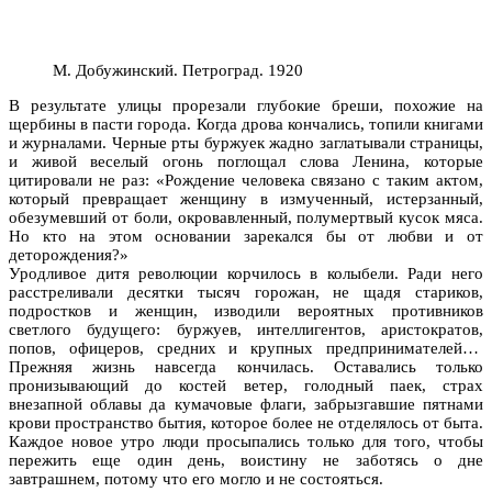
М. Добужинский. Петроград. 1920
В результате улицы прорезали глубокие бреши, похожие на
щербины в пасти города. Когда дрова кончались, топили книгами
и журналами. Черные рты буржуек жадно заглатывали страницы,
и живой веселый огонь поглощал слова Ленина, которые
цитировали не раз: «Рождение человека связано с таким актом,
который превращает женщину в измученный, истерзанный,
обезумевший от боли, окровавленный, полумертвый кусок мяса.
Но кто на этом основании зарекался бы от любви и от
деторождения?»
Уродливое дитя революции корчилось в колыбели. Ради него
расстреливали десятки тысяч горожан, не щадя стариков,
подростков и женщин, изводили вероятных противников
светлого будущего: буржуев, интеллигентов, аристократов,
попов, офицеров, средних и крупных предпринимателей…
Прежняя жизнь навсегда кончилась. Оставались только
пронизывающий до костей ветер, голодный паек, страх
внезапной облавы да кумачовые флаги, забрызгавшие пятнами
крови пространство бытия, которое более не отделялось от быта.
Каждое новое утро люди просыпались только для того, чтобы
пережить еще один день, воистину не заботясь о дне
завтрашнем, потому что его могло и не состояться.