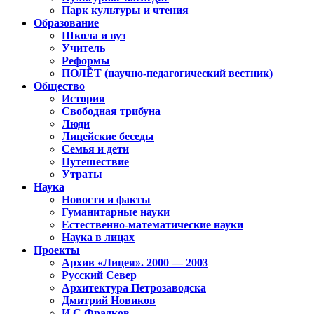
Парк культуры и чтения
Образование
Школа и вуз
Учитель
Реформы
ПОЛЁТ (научно-педагогический вестник)
Общество
История
Свободная трибуна
Люди
Лицейские беседы
Семья и дети
Путешествие
Утраты
Наука
Новости и факты
Гуманитарные науки
Естественно-математические науки
Наука в лицах
Проекты
Архив «Лицея». 2000 — 2003
Русский Север
Архитектура Петрозаводска
Дмитрий Новиков
И.С.Фрадков