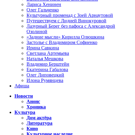
Лариса Хенинен
Олег Гальченко
Культурный променад с Зоей Арнаутовой
Путешествуем с Лидией Винокуровой
Лазурный Берег без пафоса с Александрой
Озолиной
«Задние мысли» Кирилла Олюшкина
Застолье с Владимиром Софиенко
Ирина Савкина
Светлана Артемьева
Наталья Мешкова
Владимир Берштейн
Екатерина Габалова
Олег Липовецкий
Илона Румянцева
Афиша
Новости
Анонс
Хроника
Культура
Дом актёра
Литература
Кино
Культурное наследие