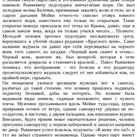
навевало Рымкевичу подспудное впечатление моря. Он знал
холодные волны Балтики, призванные закалять волю и тело, но в
сыром дыхании Мойки отчего-то сквозил отзвук южного
ласкового моря, известного ему только по открыткам. Такие
открытки некогда присылала его тетка из Крыма, давно, еще в
самом начале века, когда он только учился читать… Полноте.
Молодой человек прогнал подспудно нахлынувшую грезу,
вернувшись в убогий подвал редакции «Красного коня». Само
название журнала он давно про себя перелицевал на черного
коня, того самого, из загадки: «Черный конь скачет в огонь».
Черный конь, конечно же, был кочергой, которая в огне
раскаляется докрасна и становится красной… Павел Рымкевич
понимал, что воображение – это болезнь и что редактору
пролеткультовского журнала следует от нее избавиться или, по
крайней мере, скрывать.
Он ненароком увлекся зрелищем мужских ног в сапогах,
разбитых до такой степени, что хозяину пришлось подвязать
подметку бечевкой, дабы не потерять. На хозяине была
видавшая виды шинель, сидящая мешковато, явно с чужого
плеча. Мужчина прохаживался вдоль Мойки туда-сюда, курил,
прикрывая огонек от ветра, однако самокрутку держал не по-
солдатски, в пясточке, а двумя пальцами, как изысканное курево.
Внезапно, будто приняв некое окончательное решение, человек
притушил самокрутку о перила набережной и зашагал напрямик
во двор. Рымкевич успел вскользь подумать: «К кому это он?» и
тут же забыл странного незнакомца. Однако через пару минут