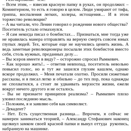
– Всем этим, – взвесив красную папку в руках, он продолжил: –
Коминтерном, то есть я говорю в целом. Люди умирают от тифа,
гриппа, воспаления легких, холеры, истощения… И в этом
торжество революции?
– А вы читали, что Ленин говорил о рождении нового общества?
Посетитель устало отмахнулся.
– Я сам некогда писал о бомбистах… Признаться, мне тогда уже
не нравилась манера отправлять на верную смерть совсем юных
глупых людей. Тех, которые еще не научились ценить жизнь. А
ведь заметные революционеры посылали этих бомбистов вместо
себя, столь нужных, преданных делу…
– Вы эсеров имеете в виду? – осторожно спросил Рымкевич.
– Как хорошо жить!.. – ответив невпопад, посетитель невольно
повысил голос, но и тут же зашелся глухим кашлем, однако
вскоре продолжил. – Меня печатали охотно. Просили сюжетные
рассказы, и я писал легко и обильно – до тех пор, пока однажды
не спохватился, а стоит ли удваивать мерзости жизни, ежели
вокруг ничего другого и не осталось.
– Вы не признаете принципов реализма? – Рымкевич плохо
уловил последнюю мысль.
– Положим, я и заявляю себя как символист.
– Декадент?
– Нет. Есть существенная разница… Впрочем, я сейчас не
намерен заниматься теорией, – Александр Стефанович наконец
щелкнул замком своей красной папки и вынул оттуда рукопись,
набранную на машинке.