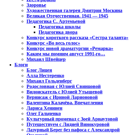
Здоровье
Художественная галерея Дмитрия Москина
Великая Отечественная. 1941 — 1945
Педагогика С. Артемьевой
Педагогика школы
Педагогика двора
Конкурс короткого рассказа «Сестра таланта»
Конкурс «Во весь голос»
Конкурс новой драматургии «Ремарка»
Каким мы помним август 1991-го…
Михаил Швейцер
Блоги
Блог Лицея
Алла Нестеренко
Михаил Гольденберг
Родословная с Юлией Свинцовой
Видоискатель с Юлией Утышевой
Вернисаж с Ириной Ларионовой
Валентина Калачёва. Впечатления
Лариса Хенинен
Олег Гальченко
Культурный променад с Зоей Арнаутовой
Путешествуем с Лидией Винокуровой
Лазурный Берег без пафоса с Александрой