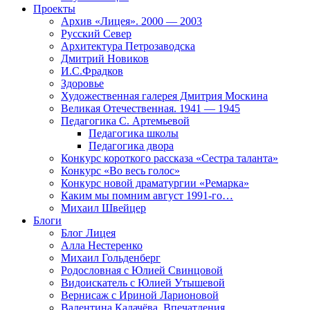
Проекты
Архив «Лицея». 2000 — 2003
Русский Север
Архитектура Петрозаводска
Дмитрий Новиков
И.С.Фрадков
Здоровье
Художественная галерея Дмитрия Москина
Великая Отечественная. 1941 — 1945
Педагогика С. Артемьевой
Педагогика школы
Педагогика двора
Конкурс короткого рассказа «Сестра таланта»
Конкурс «Во весь голос»
Конкурс новой драматургии «Ремарка»
Каким мы помним август 1991-го…
Михаил Швейцер
Блоги
Блог Лицея
Алла Нестеренко
Михаил Гольденберг
Родословная с Юлией Свинцовой
Видоискатель с Юлией Утышевой
Вернисаж с Ириной Ларионовой
Валентина Калачёва. Впечатления