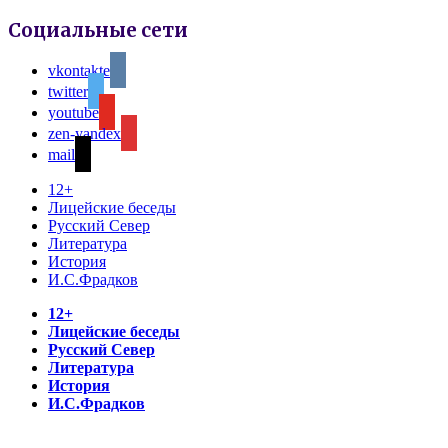
Социальные сети
vkontakte
twitter
youtube
zen-yandex
mail
12+
Лицейские беседы
Русский Север
Литература
История
И.С.Фрадков
12+
Лицейские беседы
Русский Север
Литература
История
И.С.Фрадков