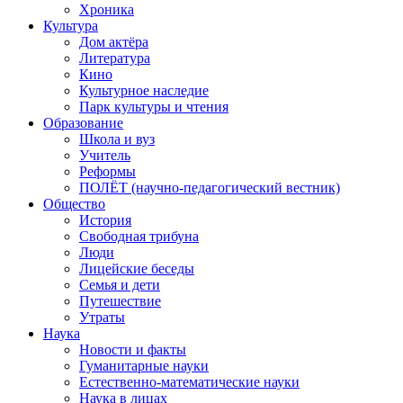
Хроника
Культура
Дом актёра
Литература
Кино
Культурное наследие
Парк культуры и чтения
Образование
Школа и вуз
Учитель
Реформы
ПОЛЁТ (научно-педагогический вестник)
Общество
История
Свободная трибуна
Люди
Лицейские беседы
Семья и дети
Путешествие
Утраты
Наука
Новости и факты
Гуманитарные науки
Естественно-математические науки
Наука в лицах