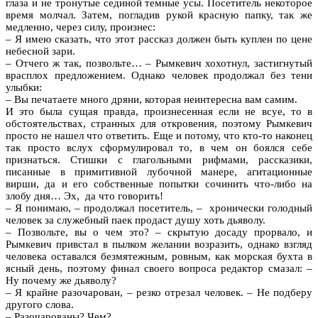
глаза и не тронутые сединой темные усы. Посетитель некоторое
время молчал. Затем, погладив рукой красную папку, так же
медленно, через силу, произнес:
– Я имею сказать, что этот рассказ должен быть куплен по цене
небесной зари.
– Отчего ж так, позвольте… – Рымкевич хохотнул, застигнутый
врасплох предложением. Однако человек продолжал без тени
улыбки:
– Вы печатаете много дряни, которая неинтересна вам самим.
И это была сущая правда, произнесенная если не всуе, то в
обстоятельствах, странных для откровения, поэтому Рымкевич
просто не нашел что ответить. Еще и потому, что кто-то наконец
так просто вслух сформулировал то, в чем он боялся себе
признаться. Стишки с глагольными рифмами, рассказики,
писанные в примитивной лубочной манере, агитационные
вирши, да и его собственные попытки сочинить что-либо на
злобу дня… Эх, да что говорить!
– Я понимаю, – продолжал посетитель, – хронически голодный
человек за служебный паек продаст душу хоть дьяволу.
– Позвольте, вы о чем это? – скрытую досаду прорвало, и
Рымкевич привстал в пылком желании возразить, однако взгляд
человека оставался безмятежным, ровным, как морская бухта в
ясный день, поэтому финал своего вопроса редактор смазал: –
Ну почему же дьяволу?
– Я крайне разочарован, – резко отрезал человек. – Не подберу
другого слова.
– Разочарованы? Чем?