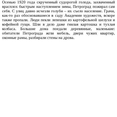
Осенью 1920 года скрученный судорогой голода, захваченный
врасплох быстрым наступлением зимы, Петроград пожирал сам
себя. С улиц давно исчезли голуби – их съело население. Грачи,
как-то раз обосновавшиеся в саду Академии художеств, вскоре
также пропали. Люди пекли лепешки из картофельной шелухи и
кофейной гущи. Шли в дело даже гнилая картошка и тухлая
колбаса. Большие дома поедали деревянные, маленькие:
обитатели Петрограда жгли мебель, двери чужих квартир,
оконные рамы, разбирали стены на дрова.