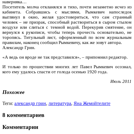
наверняка…
Посетитель молча откланялся и тихо, почти незаметно исчез из
кабинета. Собравшись с мыслями, Рымкевич напоследок
выглянул в окно, желая удостовериться, что сам странный
человек – не призрак, способный раствориться в сыром стылом
воздухе или слиться с темной водой. Перекурив смятение, он
вернулся к рукописи, чтобы теперь прочесть основательно, не
торопясь. Титульный лист, оформленный по всем журнальным
правилам, наконец сообщил Рымкевичу, как же зовут автора.
Александр Грин.
«А ведь он вроде не так представился», – припомнил редактор.
И только по прошествии многих лет Павел Рымкевич осознал,
кого ему удалось спасти от голода осенью 1920 года.
Июль 2011
Похожее
Теги:
александр грин
,
литература
,
Яна Жемойтелите
8 комментариев
Комментарии