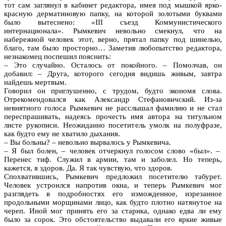
тот сам заглянул в кабинет редактора, имея под мышкой ярко-
красную дерматиновую папку, на которой золотыми буквами
было вытеснено: «III cъезд Коммунистического
интернационала». Рымкевич невольно смекнул, что на
набережной человек этот, верно, прятал папку под шинелью,
благо, там было просторно… Заметив любопытство редактора,
незнакомец поспешил пояснить:
– Это случайно. Осталось от покойного. – Помолчав, он
добавил: – Друга, которого сегодня видишь живым, завтра
найдешь мертвым.
Говорил он приглушенно, с трудом, будто экономя слова.
Отрекомендовался как Александр Стефановичский. Из-за
невнятного голоса Рымкевич не расслышал фамилию и не стал
переспрашивать, надеясь прочесть имя автора на титульном
листе рукописи. Неожиданно посетитель умолк на полуфразе,
как будто ему не хватило дыхания.
– Вы больны? – невольно вырвалось у Рымкевича.
– Я был болен, – человек отчеркнул голосом слово «был». –
Перенес тиф. Служил в армии, там и заболел. Но теперь,
кажется, я здоров. Да. Я так чувствую, что здоров.
Спохватившись, Рымкевич предложил посетителю табурет.
Человек устроился напротив окна, и теперь Рымкевич мог
разглядеть в подробностях его изможденное, изрезанное
продольными морщинами лицо, как будто плотно натянутое на
череп. Иной мог принять его за старика, однако едва ли ему
было за сорок. Это обстоятельство выдавали его яркие живые