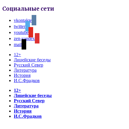
Социальные сети
vkontakte
twitter
youtube
zen-yandex
mail
12+
Лицейские беседы
Русский Север
Литература
История
И.С.Фрадков
12+
Лицейские беседы
Русский Север
Литература
История
И.С.Фрадков