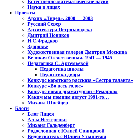
Естественно-математические науки
Наука в лицах
Проекты
Архив «Лицея». 2000 — 2003
Русский Север
Архитектура Петрозаводска
Дмитрий Новиков
И.С.Фрадков
Здоровье
Художественная галерея Дмитрия Москина
Великая Отечественная. 1941 — 1945
Педагогика С. Артемьевой
Педагогика школы
Педагогика двора
Конкурс короткого рассказа «Сестра таланта»
Конкурс «Во весь голос»
Конкурс новой драматургии «Ремарка»
Каким мы помним август 1991-го…
Михаил Швейцер
Блоги
Блог Лицея
Алла Нестеренко
Михаил Гольденберг
Родословная с Юлией Свинцовой
Видоискатель с Юлией Утышевой