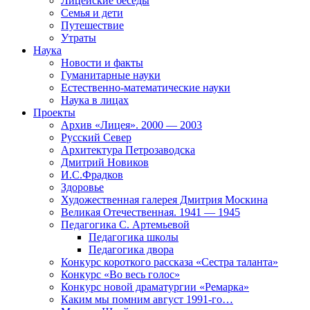
Лицейские беседы
Семья и дети
Путешествие
Утраты
Наука
Новости и факты
Гуманитарные науки
Естественно-математические науки
Наука в лицах
Проекты
Архив «Лицея». 2000 — 2003
Русский Север
Архитектура Петрозаводска
Дмитрий Новиков
И.С.Фрадков
Здоровье
Художественная галерея Дмитрия Москина
Великая Отечественная. 1941 — 1945
Педагогика С. Артемьевой
Педагогика школы
Педагогика двора
Конкурс короткого рассказа «Сестра таланта»
Конкурс «Во весь голос»
Конкурс новой драматургии «Ремарка»
Каким мы помним август 1991-го…