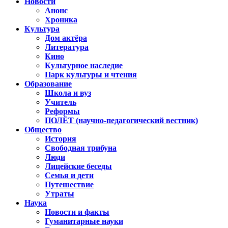
Новости
Анонс
Хроника
Культура
Дом актёра
Литература
Кино
Культурное наследие
Парк культуры и чтения
Образование
Школа и вуз
Учитель
Реформы
ПОЛЁТ (научно-педагогический вестник)
Общество
История
Свободная трибуна
Люди
Лицейские беседы
Семья и дети
Путешествие
Утраты
Наука
Новости и факты
Гуманитарные науки