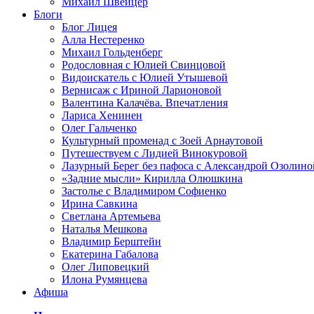
Михаил Швейцер
Блоги
Блог Лицея
Алла Нестеренко
Михаил Гольденберг
Родословная с Юлией Свинцовой
Видоискатель с Юлией Утышевой
Вернисаж с Ириной Ларионовой
Валентина Калачёва. Впечатления
Лариса Хенинен
Олег Гальченко
Культурный променад с Зоей Арнаутовой
Путешествуем с Лидией Винокуровой
Лазурный Берег без пафоса с Александрой Озолино
«Задние мысли» Кирилла Олюшкина
Застолье с Владимиром Софиенко
Ирина Савкина
Светлана Артемьева
Наталья Мешкова
Владимир Берштейн
Екатерина Габалова
Олег Липовецкий
Илона Румянцева
Афиша