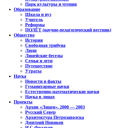
Парк культуры и чтения
Образование
Школа и вуз
Учитель
Реформы
ПОЛЁТ (научно-педагогический вестник)
Общество
История
Свободная трибуна
Люди
Лицейские беседы
Семья и дети
Путешествие
Утраты
Наука
Новости и факты
Гуманитарные науки
Естественно-математические науки
Наука в лицах
Проекты
Архив «Лицея». 2000 — 2003
Русский Север
Архитектура Петрозаводска
Дмитрий Новиков
И.С.Фрадков