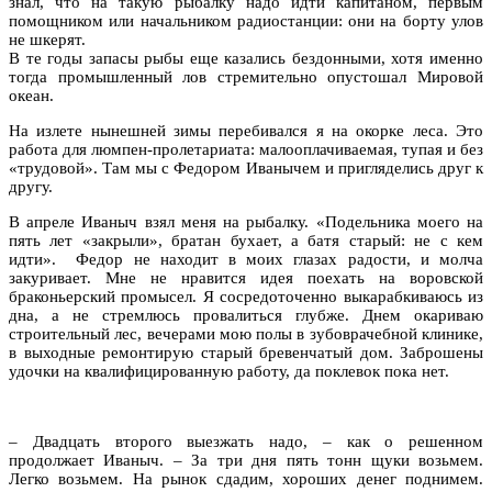
знал, что на такую рыбалку надо идти капитаном, первым
помощником или начальником радиостанции: они на борту улов
не шкерят.
В те годы запасы рыбы еще казались бездонными, хотя именно
тогда промышленный лов стремительно опустошал Мировой
океан.
На излете нынешней зимы перебивался я на окорке леса. Это
работа для люмпен-пролетариата: малооплачиваемая, тупая и без
«трудовой». Там мы с Федором Иванычем и пригляделись друг к
другу.
В апреле Иваныч взял меня на рыбалку. «Подельника моего на
пять лет «закрыли», братан бухает, а батя старый: не с кем
идти». Федор не находит в моих глазах радости, и молча
закуривает. Мне не нравится идея поехать на воровской
браконьерский промысел. Я сосредоточенно выкарабкиваюсь из
дна, а не стремлюсь провалиться глубже. Днем окариваю
строительный лес, вечерами мою полы в зубоврачебной клинике,
в выходные ремонтирую старый бревенчатый дом. Заброшены
удочки на квалифицированную работу, да поклевок пока нет.
– Двадцать второго выезжать надо, – как о решенном
продолжает Иваныч. – За три дня пять тонн щуки возьмем.
Легко возьмем. На рынок сдадим, хороших денег поднимем.