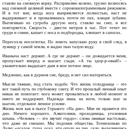
ставлю на снежную корку. Распрямляю колено, грузно возносясь
над снежной целиной вместе с сорококилограммовым рюкзаком.
И в тот миг, когда нога выпрямляется полностью, наст не
выдерживает и я проваливаюсь почти по пах, клацая зубами.
Вытягиваю из сугроба другую ногу, ставлю на снег, и все
повторяется. Скорость – двести метров в час. Пот течет по
груди и спине, капает с носа и подбородка, хлюпает в сапогах.
Пересохла носоглотка. По локоть запускаю руку в свой след, в
лужицу у самой земли, и жадно пью талую воду.
Иваныча наст держит. А где не держит – он дожидается меня,
пропускает вперед и шагает сзади. «А ты здор-р-овый!» –
уважительно выдыхает дым в мое потное лицо.
Медленно, как в дурном сне, бреду, и нет сил материться.
Мысли тяжкие, под стать ходьбе. Что жизнь голодранца – это
вот такой путь по глубокому снегу. И что прошлый личный опыт
никак не помогает: нога может провалиться в любой момент и
никто не поддержит. Надежда лишь на ноги, только шаг за
шагом, отдельное личное усилие.
Жизнь моя как в пьесе Горького «На дне». Мне не нравится это
дно. Ничего хорошего. Алкоголики, проходимцы, уголовная
шпана. «Человек — это звучит гордо»: слова лживые настолько,
что даже не смешно. Мы подонки общества. Точнехонько по
Далю: «осадок, гуща, осед, что опало на дно, село, выделившись