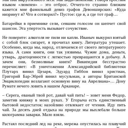
языком «люмпен» – это отброс. Отчего-то странно близким
кажется мне фамильный девиз графов Девонширских: «Куда
низринут я? Что я сотворил?» Пустое: где я, а где тот граф…
Батарейки в приемнике сели, севшим голосом он шепчет свой
шансон. Эта упертость вызывает сочувствие.
Не поверите: алкоголя не пили ни капли. Иваныч выкурил взятый
с собой блок сигарет, я прочитал книгу. Литература утешает.
Особенно, когда мы, народ, отличаемся от своего литературного
языка. А сами книги, они так уязвимы. Чужие дома, деньги,
утварь, драгоценности с легкостью превращаются в добычу. А
зачем они, безмолвные книги? Википедия бесстрастно
перечисляет: «В уничтожении Александрийской библиотеки
Плутарх винил Цезаря, Эдуард Гиббон винил христиан,
Григорий Бар-Эбрей винил мусульман, а авторы Британской
Энциклопедии возлагают основную вину на Аврелиана»… Дону
Румате нечего ловить в нашем Арканаре.
– Серега, еваный твой рот, давай чай пить! – зовет меня Федор,
заметив книжку в моих руках. У Егорыча есть единственный
бытовой недостаток: назойливо отвлекает от чтения. Иду пить
чай. За десять дней отдыха на природе мы выхлебали больше
килограмма заварки. Мало взяли.
Растаял последний лед на реке, мережа опустилась на плавучий