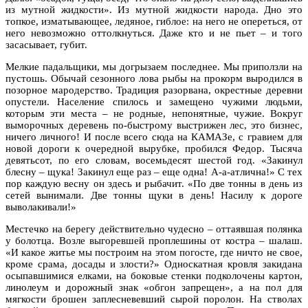
из мутной жидкости». Из мутной жидкости народа. Дно это
топкое, изматывающее, ледяное, гиблое: на него не опереться, от
него невозможно оттолкнуться. Даже кто и не пьет – и того
засасывает, губит.
Мелкие падальщики, мы догрызаем последнее. Мы приползли на
пустошь. Обычай сезонного лова рыбы на прокорм выродился в
позорное мародерство. Традиция разорвана, окрестные деревни
опустели. Население спилось и замещено чужими людьми,
которым эти места – не родные, непонятные, чужие. Вокруг
выморочных деревень по-быстрому выстрижен лес, это бизнес,
ничего личного! И после всего сюда на КАМАЗе, с гравием для
новой дороги к очередной вырубке, пробился Федор. Тысяча
девятьсот, по его словам, восемьдесят шестой год. «Закинул
блесну – щука! Закинул еще раз – еще одна! А-а-атлична!» С тех
пор каждую весну он здесь и рыбачит. «По две тонны в день из
сетей вынимали. Две тонны щуки в день! Насилу к дороге
выволакивали!»
Местечко на берегу действительно чудесно – оттаявшая полянка
у болотца. Возле выгоревшей проплешины от костра – шалаш.
«И какое житье мы построим на этом погосте, где ничто не свое,
кроме срама, досады и злости?» Односкатная кровля закидана
осыпавшимися елками, на боковые стенки подколочены картон,
линолеум и дорожный знак «обгон запрещен», а на пол для
мягкости брошен заплесневевший сырой поролон. На стволах