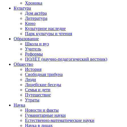
Хроника
Культура
Дом актёра
Литература
Кино
Культурное наследие
Парк культуры и чтения
Образование
Школа и вуз
Учитель
Реформы
ПОЛЁТ (научно-педагогический вестник)
Общество
История
Свободная трибуна
Люди
Лицейские беседы
Семья и дети
Путешествие
Утраты
Наука
Новости и факты
Гуманитарные науки
Естественно-математические науки
Наука в лицах