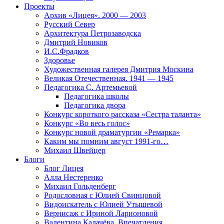
Проекты
Архив «Лицея». 2000 — 2003
Русский Север
Архитектура Петрозаводска
Дмитрий Новиков
И.С.Фрадков
Здоровье
Художественная галерея Дмитрия Москина
Великая Отечественная. 1941 — 1945
Педагогика С. Артемьевой
Педагогика школы
Педагогика двора
Конкурс короткого рассказа «Сестра таланта»
Конкурс «Во весь голос»
Конкурс новой драматургии «Ремарка»
Каким мы помним август 1991-го…
Михаил Швейцер
Блоги
Блог Лицея
Алла Нестеренко
Михаил Гольденберг
Родословная с Юлией Свинцовой
Видоискатель с Юлией Утышевой
Вернисаж с Ириной Ларионовой
Валентина Калачёва. Впечатления