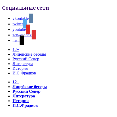
Социальные сети
vkontakte
twitter
youtube
zen-yandex
mail
12+
Лицейские беседы
Русский Север
Литература
История
И.С.Фрадков
12+
Лицейские беседы
Русский Север
Литература
История
И.С.Фрадков