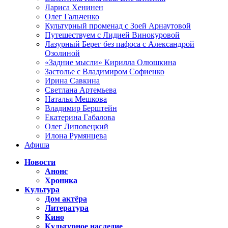
Лариса Хенинен
Олег Гальченко
Культурный променад с Зоей Арнаутовой
Путешествуем с Лидией Винокуровой
Лазурный Берег без пафоса с Александрой
Озолиной
«Задние мысли» Кирилла Олюшкина
Застолье с Владимиром Софиенко
Ирина Савкина
Светлана Артемьева
Наталья Мешкова
Владимир Берштейн
Екатерина Габалова
Олег Липовецкий
Илона Румянцева
Афиша
Новости
Анонс
Хроника
Культура
Дом актёра
Литература
Кино
Культурное наследие