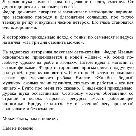
Лежалая щука зимнего лова по девяносто идет, смотрел. От
дороги до реки два километра всего.
Федор дожигает сигарету и заканчивает неожиданно лирично:
про весеннюю природу и благодатное солнышко, про тихую
таежную речку и вкусный лесной ветерок. Его глаза становятся
очень хорошими.
Я осторожно прикидываю доход с тонны по семьдесят и ведусь
на взгляд: «На три дня съездить можно».
На задворках авторынка покупаем сети-китайки. Федор Иваныч
основательно приценивается к новой «Ниве»: «К осени по-
любому сделаю на рыбе и ягодах». Потом идем в магазин за
сетями-финками. Федор неторопливо присматривает надувную
лодку: «На щуке куплю вот эту. И мотор». Невесело вспоминаю
сказку про удачливого рыбака Емелю: «Жил-был бедный
мужичок; сколько он ни трудился, сколько ни работал – все нет
ничего!» Будто про меня это сказано. С надеждой прикидываю:
дурака щука осчастливила. Соотношу модель обогащения со
страной в целом: сырьевые ресурсы вместо работающей
экономики. Вроде, сходится. Ну и весенний лес, прогретый
солнышком и без комаров.
Может быть, нам и повезет.
Нам не повезло.