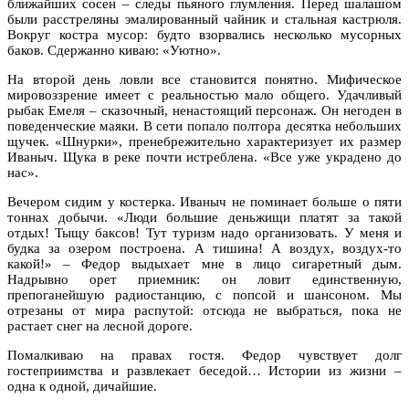
ближайших сосен – следы пьяного глумления. Перед шалашом
были расстреляны эмалированный чайник и стальная кастрюля.
Вокруг костра мусор: будто взорвались несколько мусорных
баков. Сдержанно киваю: «Уютно».
На второй день ловли все становится понятно. Мифическое
мировоззрение имеет с реальностью мало общего. Удачливый
рыбак Емеля – сказочный, ненастоящий персонаж. Он негоден в
поведенческие маяки. В сети попало полтора десятка небольших
щучек. «Шнурки», пренебрежительно характеризует их размер
Иваныч. Щука в реке почти истреблена. «Все уже украдено до
нас».
Вечером сидим у костерка. Иваныч не поминает больше о пяти
тоннах добычи. «Люди большие деньжищи платят за такой
отдых! Тыщу баксов! Тут туризм надо организовать. У меня и
будка за озером построена. А тишина! А воздух, воздух-то
какой!» – Федор выдыхает мне в лицо сигаретный дым.
Надрывно орет приемник: он ловит единственную,
препоганейшую радиостанцию, с попсой и шансоном. Мы
отрезаны от мира распутой: отсюда не выбраться, пока не
растает снег на лесной дороге.
Помалкиваю на правах гостя. Федор чувствует долг
гостеприимства и развлекает беседой… Истории из жизни –
одна к одной, дичайшие.