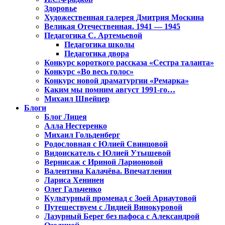
Здоровье
Художественная галерея Дмитрия Москина
Великая Отечественная. 1941 — 1945
Педагогика С. Артемьевой
Педагогика школы
Педагогика двора
Конкурс короткого рассказа «Сестра таланта»
Конкурс «Во весь голос»
Конкурс новой драматургии «Ремарка»
Каким мы помним август 1991-го…
Михаил Швейцер
Блоги
Блог Лицея
Алла Нестеренко
Михаил Гольденберг
Родословная с Юлией Свинцовой
Видоискатель с Юлией Утышевой
Вернисаж с Ириной Ларионовой
Валентина Калачёва. Впечатления
Лариса Хенинен
Олег Гальченко
Культурный променад с Зоей Арнаутовой
Путешествуем с Лидией Винокуровой
Лазурный Берег без пафоса с Александрой