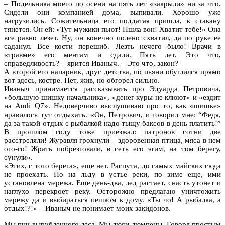
– Подельника моего по осени на пять лет «закрыли» ни за что.
Сидели они компанией дома, выпивали. Хорошо уже
нагрузились. Сожительница его поддатая пришла, к стакану
тянется. Он ей: «Тут мужики пьют! Пшла вон! Хватит тебе!» Она
все равно лезет. Ну, он конечно полено схватил, да по руке ее
саданул. Все кости перешиб. Лезть нечего было! Врачи в
«травме» его ментам и сдали. Пять лет. Это что,
справедливость? – ярится Иваныч. – Это что, закон?
А второй его напарник, друг детства, по пьяни обуглился прямо
вот здесь, костре. Нет, жив, но обгорел сильно.
Иваныч принимается рассказывать про Эдуарда Петровича,
«большую шишку начальника», «денег куры не клюют» и «ездит
на Audi Q7». Недоверчиво выслушиваю про то, как «шишке»
нравилось тут отдыхать. «Он, Петрович, и говорил мне: “Федя,
да за такой отдых с рыбалкой надо тыщу баксов в день платить!”
В прошлом году тоже приезжал: патронов сотни две
расстреляли! Журавля грохнули – здоровенная птица, мяса в нем
ого-го! Жрать побрезговали, в сеть его этим, на том берегу,
сунули».
«Этих, с того берега», еще нет. Распута, до самых майских сюда
не проехать. Но на льду в устье реки, по зиме еще, ими
установлена мережа. Еще день-два, лед растает, снасть утонет и
наглухо перекроет реку. Осторожно предлагаю уничтожить
мережу да и выбираться пешком к дому. «Ты чо! А рыбалка, а
отдых!?!» – Иваныч не понимает моих закидонов.
Мы пни вырубленного леса. Мы люди-люмпены. Говоря простым