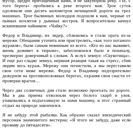
мусор, щедро притащенный нами, и не закупорила реку. «Те, с
того берега» пробились к реке второго мая. Трое суток
одолевали они десять километров нечищеной дороги на трех
машинах. Трое былинных молодцов подошли к нам, черные от
пьяных ночлегов у дымных костров. Я вопросительно качнул
вскипевшим чайником: «Чайку?»
Федор и Владимир, их лидер, сблизились и стали орать из-за
мережи. Обещания утопить или пристрелить, «как того поганого
журавля», были самым невинным из всего. «Кто из нас выживет,
жизнь доживет в тюрьме», забеспокоился было я поначалу,
чрезмерно доверчивый к словам. А вслух зевнул: «Скукотища».
И еще раз сладко зевнул, нервная реакция такая на стресс, сбив
людям весь кураж. Мережу они почистили, а мы переставили
свои сети ниже мережи. Федор и Владимир подозрительно
дежурили на противоположных берегах, охраняя свои снасти от
проверки врагом…
Через два солнечных дня стало возможно проехать по дороге.
Мы в два приема отволокли через болото скарб и улов,
упаковались в подъехавшую за нами машину, и этот странный
отдых на природе закончился.
Я не забуду этой рыбалки. Как образно сказал эпизодический
персонаж знаменитого вестерна: «Я этого не забуду, даже если
проживу до пятидесяти».