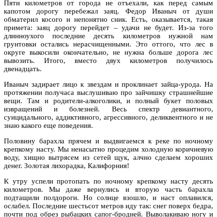
Пяти километров от города не отъехали, как перед самым
капотом дорогу перебежал заяц. Федор Иваныч от души
обматерил косого и непонятно сник. Есть, оказывается, такая
примета: заяц дорогу перейдет – удачи не будет. Из-за того
длинноухого последние десять километров нужной нам
грунтовки остались нерасчищенными. Это оттого, что лес в
округе выкосили окончательно, не нужна больше дорога лес
вывозить. Итого, вместо двух километров получилось
двенадцать.
Иваныч задирает лицо к звездам и проклинает зайца-урода. На
протяжении получаса выслушиваю про зайчишку страшнейшие
вещи. Там и родители-алкоголики, и полный букет половых
извращений и болезней. Весь спектр девиантного,
суицидального, аддиктивного, агрессивного, деликвентного и не
знаю какого еще поведения.
Половину барахла прячем и выдвигаемся к реке по ночному
крепкому насту. Мы ненасытно процедим холодную коричневую
воду, хищно вытрясем из сетей щук, алчно сделаем хороших
денег. Золотая лихорадка, Калифорния!
К утру успели протопать по ночному крепкому насту десять
километров. Мы даже вернулись и вторую часть барахла
подтащили полдороги. Но солнце взошло, и наст оплавился,
ослабел. Последние шестьсот метров иду так: снег поверх бедра,
почти под обрез рыбацких сапог-бродней. Выволакиваю ногу и