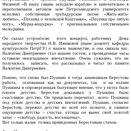
Филиной «В нашу гавань заходили корабли» и замечательно в
переполненном актовом зале Петрозаводского университета
исполнял собственные трубадурские песни «Жить-жить-
любить», «Песенка о чеховской Каштанке», «Песенка про пятую
ногу», «Мурка-кошурка» с оригинальными собственными
мелодиями.
Он сказал устроителю этого концерта, работнику Дома
народного творчества Н.В. Ижиковой (ныне доценту кафедры
культурологи ПетрГУ) о нашем знакомстве, и она связала нас.
Валентин Дмитриевич стал нашим гостем, а проведенные часы
оставили неизгладимое впечатление. Очень сожалею, что не
получилось записать, что рассказывал и читал по памяти
Валентин Дмитриевич.
Помню, что снова был Пушкин и тогда занимавшая Берестова
работа, основанная как на документах, так и на поэзии
Пушкина и опровергающая бытующее мнение, что у поэта было
плохое детство. Берестов доказывал: у Пушкина было
счастливое детство. Он прицельно перечитал всего Пушкина
под углом детства и детских впечатлений. Пушкин, согласно
Берестову, пережил детство во всей его полноте, и главное
ощущение детства – счастье, отсюда он вынес свой золотой
запас – «свободу, радость, восхищенье».
Вот только малая толика приведенных Берестовым стихов.