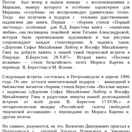
Потом был вечер в нашем номере с воспоминаниями о
Маршаке, манеру которого и особенно характерное для
Маршака «голубчик» он воспроизводил удивительно точно.
Тогда мы получили в подарок с теплыми дарственными
надписями две книги. Первая – сборник стихов «Первый
листопад»: особенная для В.Д. Берестова книга – «памятник
любви», она посвящена покойной жене Татьяне Александровой,
которая была оригинальным художником и чьи рисунки
сопровождают каждое стихотворение. А надпись такая:
«Дорогим Софье Михайловне Лойтер и Иосифу Михайловичу
Гину на добрую память о нашей такой творческой встрече в
Пицунде. В.Берестов. 28.V.87». Вторая книга «Песенка
волынки» – стихи бельгийского поэта Мориса Карема в
переводе В. Берестова и М. Яснова .
Следующая встреча состоялась в Петрозаводске в апреле 1996
года. От нее остался замечательный подарок – вышедший в
библиотеке вагантов сборник стихов Берестова «Веселые науки»
с надписью «Дорогим Софье Михайловне Лойтер и Иосифу
Михайловичу Гину в радостные минуты нашей долгожданной
встречи от всей души. В. Берестов. 17.IV.96.» и
четырехполосная вкладка «Российской газеты свободной
творческой ассоциации» с переводами из Мориса Карема и
других поэтов.
Но главное, разумеется, не это. Валентин Дмитриевич приехал в
Петрозаводск с группой Эдуарда Успенского и Элеоноры