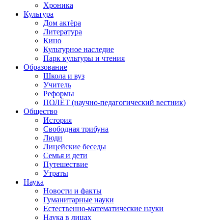
Хроника
Культура
Дом актёра
Литература
Кино
Культурное наследие
Парк культуры и чтения
Образование
Школа и вуз
Учитель
Реформы
ПОЛЁТ (научно-педагогический вестник)
Общество
История
Свободная трибуна
Люди
Лицейские беседы
Семья и дети
Путешествие
Утраты
Наука
Новости и факты
Гуманитарные науки
Естественно-математические науки
Наука в лицах