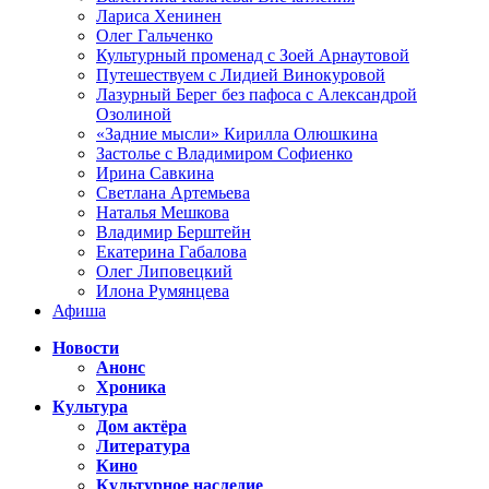
Лариса Хенинен
Олег Гальченко
Культурный променад с Зоей Арнаутовой
Путешествуем с Лидией Винокуровой
Лазурный Берег без пафоса с Александрой
Озолиной
«Задние мысли» Кирилла Олюшкина
Застолье с Владимиром Софиенко
Ирина Савкина
Светлана Артемьева
Наталья Мешкова
Владимир Берштейн
Екатерина Габалова
Олег Липовецкий
Илона Румянцева
Афиша
Новости
Анонс
Хроника
Культура
Дом актёра
Литература
Кино
Культурное наследие