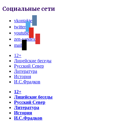
Социальные сети
vkontakte
twitter
youtube
zen-yandex
mail
12+
Лицейские беседы
Русский Север
Литература
История
И.С.Фрадков
12+
Лицейские беседы
Русский Север
Литература
История
И.С.Фрадков