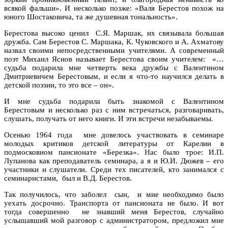
всякой фальши». И несколько позже: «Валя Берестов похож на
юного Шостаковича, та же душевная тональность».
Берестова высоко ценил С.Я. Маршак, их связывала большая
дружба. Сам Берестов С. Маршака, К. Чуковского и А. Ахматову
назвал своими непосредственными учителями. А современный
поэт Михаил Яснов называет Берестова своим учителем: «…
судьба подарила мне четверть века дружбы с Валентином
Дмитриевичем Берестовым, и если я что-то научился делать в
детской поэзии, то это все – он».
И мне судьба подарила быть знакомой с Валентином
Берестовым и несколько раз с ним встречаться, разговаривать,
слушать, получать от него книги. И эти встречи незабываемы.
Осенью 1964 года мне довелось участвовать в семинаре
молодых критиков детской литературы от Карелии в
подмосковном пансионате «Березка». Нас было трое: И.П.
Лупанова как преподаватель семинара, а я и Ю.И. Дюжев – его
участники и слушатели. Среди тех писателей, кто занимался с
семинаристами, был и В.Д. Берестов.
Так получилось, что заболел сын, и мне необходимо было
уехать досрочно. Транспорта от пансионата не было. И вот
тогда совершенно не знавший меня Берестов, случайно
услышавший мой разговор с администратором, предложил мне