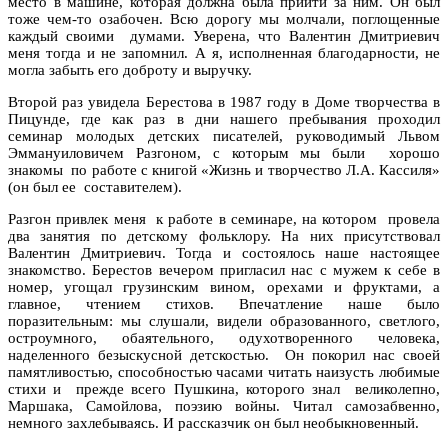
место в машине, которая должна была прийти за ним. Он был
тоже чем-то озабочен. Всю дорогу мы молчали, поглощенные
каждый своими думами. Уверена, что Валентин Дмитриевич
меня тогда и не запомнил. А я, исполненная благодарности, не
могла забыть его доброту и выручку.
Второй раз увидела Берестова в 1987 году в Доме творчества в
Пицунде, где как раз в дни нашего пребывания проходил
семинар молодых детских писателей, руководимый Львом
Эммануиловичем Разгоном, с которым мы были хорошо
знакомы по работе с книгой «Жизнь и творчество Л.А. Кассиля»
(он был ее составителем).
Разгон привлек меня к работе в семинаре, на котором провела
два занятия по детскому фольклору. На них присутствовал
Валентин Дмитриевич. Тогда и состоялось наше настоящее
знакомство. Берестов вечером пригласил нас с мужем к себе в
номер, угощал грузинским вином, орехами и фруктами, а
главное, чтением стихов. Впечатление наше было
поразительным: мы слушали, видели образованного, светлого,
остроумного, обаятельного, одухотворенного человека,
наделенного безыскусной детскостью. Он покорил нас своей
памятливостью, способностью часами читать наизусть любимые
стихи и прежде всего Пушкина, которого знал великолепно,
Маршака, Самойлова, поэзию войны. Читал самозабвенно,
немного захлебываясь. И рассказчик он был необыкновенный.