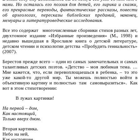
нами. Но осталась его поэзия для детей, его лирика и сказки,
его прекрасные переводы, фантастические рассказы, повести
об археологах, пересказы библейских преданий, наконец,
мемуары и литературоведческие исследования.
Все это содержат многочисленные сборники стихов разных лет,
двухтомное издание «Избранные произведения» (М., 1998) и
недавно вышедшая в Ярославле книга о детской литературе,
детском чтении и психологии детства «Пробудить гениальность»
(2007).
Берестов прежде всего – один из самых замечательных и самых
талантливых детских поэтов. «Детство – моя любимая тема. …
Мне кажется, что, если перевоплощаешься в ребенка, – то это
уже какой-то другой мир. Ты можешь полностью войти в
объективную картину и полностью там самовыразиться». Как
вот в этом стихотворении:
В лужах картинки!
На первой – дом,
Как настоящий,
Только вверх дном.
Вторая картинка.
Небо на ней,
Как настоящее,