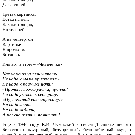
Даже синей.
Третья картинка.
Ветка на ней,
Как настоящая,
Но зеленей.
А на четвертой
Картинке
Я промочил
Ботинки.
Или вот в этом – «Читалочка»:
Как хорошо уметь читать!
Не надо к маме приставать.
Не надо к бабушке идти:
«Прочти, пожалуйста, прочти!»
Не надо умолять сестрицу:
«Ну, почитай еще страницу!»
Не надо звать,
Не надо ждать,
А можно взять и почитать!
Еще в 1946 году К.И. Чуковский в своем Дневнике писал о
Берестове: «…зрелый, безупречный, безошибочный вкус, и
зоркий проникновенный талант, и благородная ненависть ко