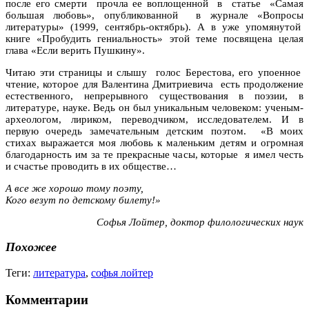
после его смерти прочла ее воплощенной в статье «Самая
большая любовь», опубликованной в журнале «Вопросы
литературы» (1999, сентябрь-октябрь). А в уже упомянутой
книге «Пробудить гениальность» этой теме посвящена целая
глава «Если верить Пушкину».
Читаю эти страницы и слышу голос Берестова, его упоенное
чтение, которое для Валентина Дмитриевича есть продолжение
естественного, непрерывного существования в поэзии, в
литературе, науке. Ведь он был уникальным человеком: ученым-
археологом, лириком, переводчиком, исследователем. И в
первую очередь замечательным детским поэтом. «В моих
стихах выражается моя любовь к маленьким детям и огромная
благодарность им за те прекрасные часы, которые я имел честь
и счастье проводить в их обществе…
А все же хорошо тому поэту,
Кого везут по детскому билету!»
Софья Лойтер, доктор филологических наук
Похожее
Теги:
литература
,
софья лойтер
Комментарии