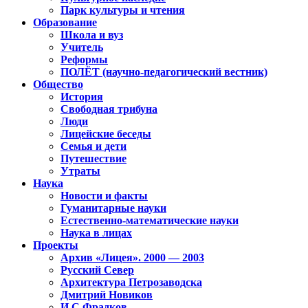
Парк культуры и чтения
Образование
Школа и вуз
Учитель
Реформы
ПОЛЁТ (научно-педагогический вестник)
Общество
История
Свободная трибуна
Люди
Лицейские беседы
Семья и дети
Путешествие
Утраты
Наука
Новости и факты
Гуманитарные науки
Естественно-математические науки
Наука в лицах
Проекты
Архив «Лицея». 2000 — 2003
Русский Север
Архитектура Петрозаводска
Дмитрий Новиков
И.С.Фрадков