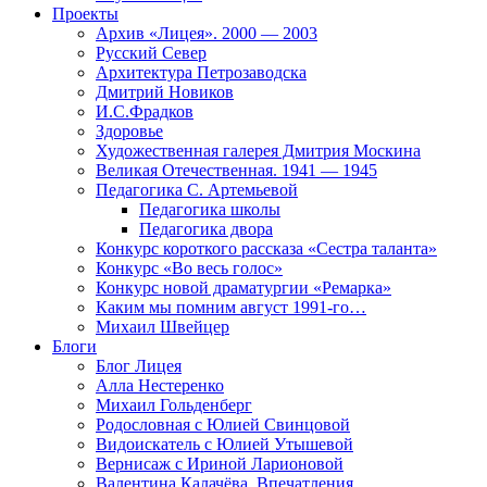
Проекты
Архив «Лицея». 2000 — 2003
Русский Север
Архитектура Петрозаводска
Дмитрий Новиков
И.С.Фрадков
Здоровье
Художественная галерея Дмитрия Москина
Великая Отечественная. 1941 — 1945
Педагогика С. Артемьевой
Педагогика школы
Педагогика двора
Конкурс короткого рассказа «Сестра таланта»
Конкурс «Во весь голос»
Конкурс новой драматургии «Ремарка»
Каким мы помним август 1991-го…
Михаил Швейцер
Блоги
Блог Лицея
Алла Нестеренко
Михаил Гольденберг
Родословная с Юлией Свинцовой
Видоискатель с Юлией Утышевой
Вернисаж с Ириной Ларионовой
Валентина Калачёва. Впечатления