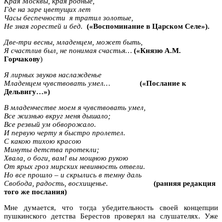
Края Москвы, края родные,
Где на заре цветущих лет
Часы беспечности я тратил золотые,
Не зная горестей и бед.
(«Воспоминание в Царском Селе»).
Две-три весны, младенцем, может быть,
Я счастлив был, не понимая счастья…
(«Князю А.М.
Горчакову
)
Я лирных звуков наслажденье
Младенцем чувствовать умел…
(«Послание к
Дельвигу…»)
В младенчестве моем я чувствовать умел,
Все жизнью вкруг меня дышало;
Все резвый ум обворожало.
И первую черту я быстро пролетел.
С какою тихою красою
Минуты детства протекли;
Хвала, о боги, вам! вы мощною рукою
От ярых гроз мирских невинность отвели.
Но все прошло – и скрылись в темну даль
Свобода, радость, восхищенье.
(ранняя редакция
того же послания)
Мне думается, что тогда убедительность своей концепции
пушкинского детства Берестов проверял на слушателях. Уже