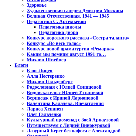
Здоровье
Художественная галерея Дмитрия Москина
Великая Отечественная. 1941 — 1945
Педагогика С. Артемьевой
Педагогика школы
Педагогика двора
Конкурс короткого рассказа «Сестра таланта»
Конкурс «Во весь голос»
Конкурс новой драматургии «Ремарка»
Каким мы помним август 1991-го…
Михаил Швейцер
Блоги
Блог Лицея
Алла Нестеренко
Михаил Гольденберг
Родословная с Юлией Свинцовой
Видоискатель с Юлией Утышевой
Вернисаж с Ириной Ларионовой
Валентина Калачёва. Впечатления
Лариса Хенинен
Олег Гальченко
Культурный променад с Зоей Арнаутовой
Путешествуем с Лидией Винокуровой
Лазурный Берег без пафоса с Александрой