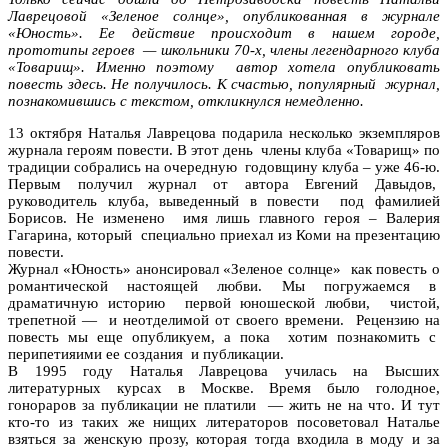
Лаврецовой «Зеленое солнце», опубликованная в журнале
«Юность». Ее действие происходит в нашем городе,
прототипы героев — школьники 70-х, члены легендарного клуба
«Товарищ». Именно поэтому автор хотела опубликовать
повесть здесь. Не получилось. К счастью, популярный журнал,
познакомившись с текстом, откликнулся немедленно.
13 октября Наталья Лаврецова подарила несколько экземпляров
журнала героям повести. В этот день члены клуба «Товарищ» по
традиции собрались на очередную годовщину клуба – уже 46-ю.
Первым получил журнал от автора Евгений Давыдов,
руководитель клуба, выведенный в повести под фамилией
Борисов. Не изменено имя лишь главного героя – Валерия
Гагарина, который специально приехал из Коми на презентацию
повести.
Журнал «Юность» анонсировал «Зеленое солнце» как повесть о
романтической настоящей любви. Мы погружаемся в
драматичную историю первой юношеской любви, чистой,
трепетной — и неотделимой от своего времени. Рецензию на
повесть мы еще опубликуем, а пока хотим познакомить с
перипетияими ее создания и публикации.
В 1995 году Наталья Лаврецова училась на Высших
литературных курсах в Москве. Время было голодное,
гонораров за публикации не платили — жить не на что. И тут
кто-то из таких же нищих литераторов посоветовал Наталье
взяться за женскую прозу, которая тогда входила в моду и за