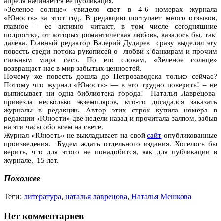
апреля начинается ее публикация.
«Зеленое солнце» увидело свет в 4-6 номерах журнала
«Юность» за этот год. В редакцию поступает много отзывов,
главное – ее активно читают, в том числе сегодняшние
подростки, от которых романтическая любовь, казалось бы, так
далека. Главный редактор Валерий Дударев сразу выделил эту
повесть среди потока рукописей о любви к банкирам и прочим
сильным мира сего. По его словам, «Зеленое солнце»
возвращает нас в мир забытых ценностей.
Почему же повесть дошла до Петрозаводска только сейчас?
Потому что журнал «Юность» — в это трудно поверить! – не
выписывает ни одна библиотека города! Наталья Лаврецова
привезла несколько экземпляров, кто-то догадался заказать
журналы в редакции. Автор этих строк купила номера в
редакции «Юности» две недели назад и прочитала залпом, забыв
на эти часы обо всем на свете.
Журнал «Юность» не выкладывает на свой
сайт
опубликованные
произведения. Будем ждать отдельного издания. Хотелось бы
верить, что для этого не понадобится, как для публикации в
журнале, 15 лет.
Похожее
Теги:
литература
,
наталья лаврецова
,
Наталья Мешкова
Нет комментариев