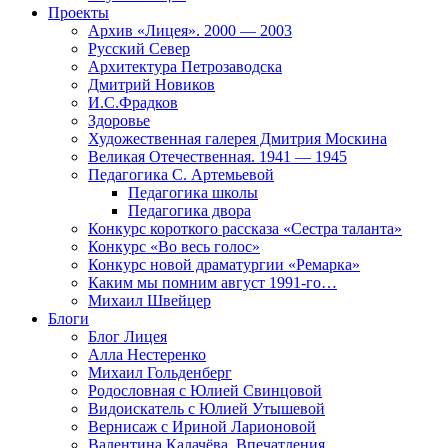
Проекты
Архив «Лицея». 2000 — 2003
Русский Север
Архитектура Петрозаводска
Дмитрий Новиков
И.С.Фрадков
Здоровье
Художественная галерея Дмитрия Москина
Великая Отечественная. 1941 — 1945
Педагогика С. Артемьевой
Педагогика школы
Педагогика двора
Конкурс короткого рассказа «Сестра таланта»
Конкурс «Во весь голос»
Конкурс новой драматургии «Ремарка»
Каким мы помним август 1991-го…
Михаил Швейцер
Блоги
Блог Лицея
Алла Нестеренко
Михаил Гольденберг
Родословная с Юлией Свинцовой
Видоискатель с Юлией Утышевой
Вернисаж с Ириной Ларионовой
Валентина Калачёва. Впечатления