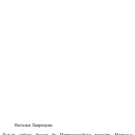
Наталья Лаврецова
Только сейчас дошла до Петрозаводска повесть Натальи