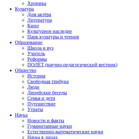
Хроника
Культура
Дом актёра
Литература
Кино
Культурное наследие
Парк культуры и чтения
Образование
Школа и вуз
Учитель
Реформы
ПОЛЁТ (научно-педагогический вестник)
Общество
История
Свободная трибуна
Люди
Лицейские беседы
Семья и дети
Путешествие
Утраты
Наука
Новости и факты
Гуманитарные науки
Естественно-математические науки
Наука в лицах