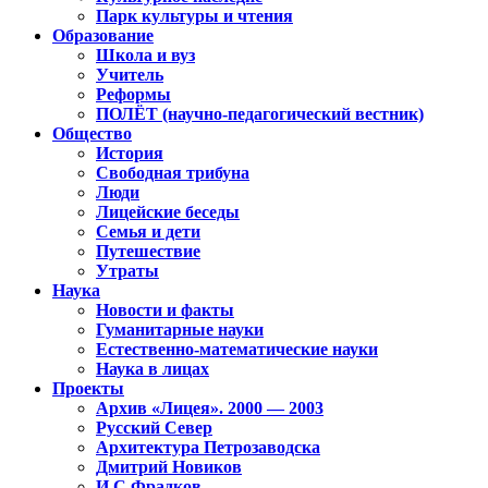
Парк культуры и чтения
Образование
Школа и вуз
Учитель
Реформы
ПОЛЁТ (научно-педагогический вестник)
Общество
История
Свободная трибуна
Люди
Лицейские беседы
Семья и дети
Путешествие
Утраты
Наука
Новости и факты
Гуманитарные науки
Естественно-математические науки
Наука в лицах
Проекты
Архив «Лицея». 2000 — 2003
Русский Север
Архитектура Петрозаводска
Дмитрий Новиков
И.С.Фрадков