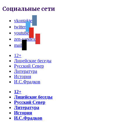
Социальные сети
vkontakte
twitter
youtube
zen-yandex
mail
12+
Лицейские беседы
Русский Север
Литература
История
И.С.Фрадков
12+
Лицейские беседы
Русский Север
Литература
История
И.С.Фрадков