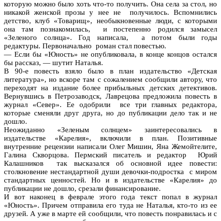
которую можно было хоть что-то получить. Она села за стол, но
никакой женской прозы у нее не получилось. Вспомнились
детство, клуб «Товарищ», необыкновенные люди, с которыми
она там познакомилась, и постепенно родился замысел
«Зеленого солнца». Год написала, а потом были годы
редактуры. Первоначально роман стал повестью.
— Если бы «Юность» не опубликовала, в конце концов остался
бы рассказ, — шутит Наталья.
В 90-е повесть взяло было в план издательство «Детская
литература», но вскоре там с сожалением сообщили автору, что
переходят на издание более прибыльных детских детективов.
Вернувшись в Петрозаводск, Лаврецова предложила повесть в
журнал «Север». Ее одобрили все три главных редактора,
которые сменяли друг друга, но до публикации дело так и не
дошло.
Неожиданно «Зеленым солнцем» заинтересовались в
издательстве «Карелия», включили в план. Позитивные
внутренние рецензии написали Олег Мишин, Яна Жемойтелите,
Галина Скворцова. Пермский писатель и редактор Юрий
Калашников так высказался об основной идее повести:
столкновение нестандартной души девочки-подростка с миром
стандартных ценностей. Но и в издательстве «Карелия» до
публикации не дошло, срезали финансирование.
И вот наконец в феврале этого года текст попал в журнал
«Юность». Причем отправила его туда не Наталья, кто-то из ее
друзей. А уже в марте ей сообщили, что повесть понравилась и с