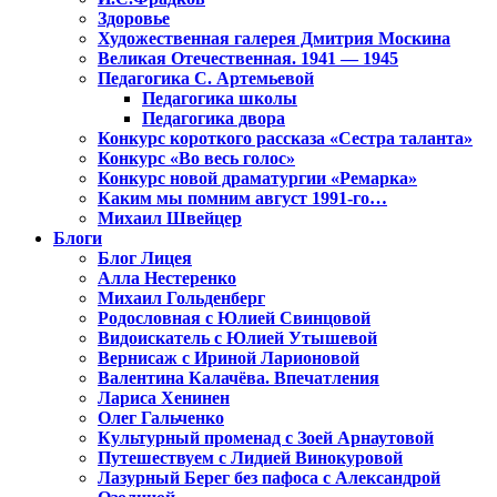
Здоровье
Художественная галерея Дмитрия Москина
Великая Отечественная. 1941 — 1945
Педагогика С. Артемьевой
Педагогика школы
Педагогика двора
Конкурс короткого рассказа «Сестра таланта»
Конкурс «Во весь голос»
Конкурс новой драматургии «Ремарка»
Каким мы помним август 1991-го…
Михаил Швейцер
Блоги
Блог Лицея
Алла Нестеренко
Михаил Гольденберг
Родословная с Юлией Свинцовой
Видоискатель с Юлией Утышевой
Вернисаж с Ириной Ларионовой
Валентина Калачёва. Впечатления
Лариса Хенинен
Олег Гальченко
Культурный променад с Зоей Арнаутовой
Путешествуем с Лидией Винокуровой
Лазурный Берег без пафоса с Александрой