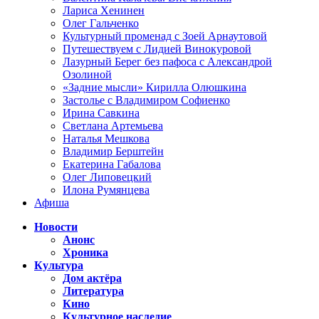
Лариса Хенинен
Олег Гальченко
Культурный променад с Зоей Арнаутовой
Путешествуем с Лидией Винокуровой
Лазурный Берег без пафоса с Александрой
Озолиной
«Задние мысли» Кирилла Олюшкина
Застолье с Владимиром Софиенко
Ирина Савкина
Светлана Артемьева
Наталья Мешкова
Владимир Берштейн
Екатерина Габалова
Олег Липовецкий
Илона Румянцева
Афиша
Новости
Анонс
Хроника
Культура
Дом актёра
Литература
Кино
Культурное наследие