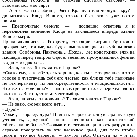
вспомнилось мне вдруг.
— А что же ты любишь, Элен? Красную или черную икру? –
допытывался Клод. Видимо, голоден был, это я уже потом
поняла.
— Предпочитаю черную, — поспешно ответила я и
переключила внимание Клода на высившееся впереди здание
Консьержери.
Принарядившиеся к Рождеству сияющие витрины бутиков и
призрачные, темные, как будто выплывающие из глубины веков
здания Сорбонны, Пантеона… Дождь, лес новогодних елок на
площади перед театром Одеон, внезапно пробудившийся фонтан
в одном из дворов…
— Элен, хотела бы ты жить в Париже?
«Скажи ему, как тебе здесь хорошо, как ты растворяешься в этом
городе и чувствуешь себя его частью, как близки тебе парижане
по темпераменту, по непосредственности и эмоциональности…
Что же ты молчишь?» — мой внутренний голос перехватило от
волнения. Вот он, этот момент выбора.
— Элен, почему ты молчишь? Ты хочешь жить в Париже?
— Не знаю, скорей всего нет…
«Дура!»
Может, и вправду дура? Принять всерьез обычную французскую
учтивость, дежурный вопрос воспринять как гамлетовский
«быть или не быть»? Сколько стереотипов пришлось разрушить,
страхов преодолеть за эти несколько дней, для того чтобы
понять, что все барьеры – внутри тебя. Отпусти их – и ты