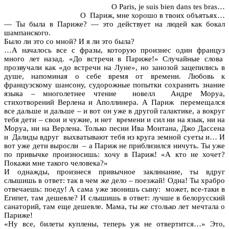
O Paris, je suis bien dans tes bras…
О Париж, мне хорошо в твоих объятьях…
— Ты была в Париже? — это действует на людей как бокал
шампанского.
Было ли это со мной? И я ли это была?
…А началось все с фразы, которую произнес один француз
много лет назад. «До встречи в Париже!» Случайные слова
прозвучали как «до встречи на Луне», но занозой зацепились в
душе, напоминая о себе время от времени. Любовь к
французскому шансону, судорожные попытки сохранить знание
языка – многолетнее чтение новелл Андре Моруа,
стихотворений Верлена и Аполлинера. А Париж перемещался
все дальше и дальше – и вот он уже в другой галактике, а вокруг
тебя дети – свои и чужие, и нет времени и сил ни на язык, ни на
Моруа, ни на Верлена. Только песни Ива Монтана, Джо Дассена
и Далиды вдруг выхватывают тебя из круга земной суеты и… И
вот уже дети выросли – а Париж не приблизился ничуть. Ты уже
по привычке произносишь: хочу в Париж! «А кто не хочет?
Покажи мне такого человека?»
И однажды, произнеся привычное заклинание, ты вдруг
слышишь в ответ: так в чем же дело – поезжай! Одна! Ты храбро
отвечаешь: поеду! А сама уже звонишь сыну: может, все-таки в
Египет, там дешевле? И слышишь в ответ: лучше в белорусский
санаторий, там еще дешевле. Мама, ты же столько лет мечтала о
Париже!
«Ну все, билеты куплены, теперь уж не отвертится…» Это,