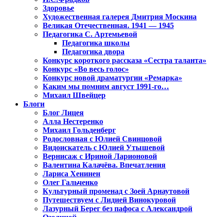
Здоровье
Художественная галерея Дмитрия Москина
Великая Отечественная. 1941 — 1945
Педагогика С. Артемьевой
Педагогика школы
Педагогика двора
Конкурс короткого рассказа «Сестра таланта»
Конкурс «Во весь голос»
Конкурс новой драматургии «Ремарка»
Каким мы помним август 1991-го…
Михаил Швейцер
Блоги
Блог Лицея
Алла Нестеренко
Михаил Гольденберг
Родословная с Юлией Свинцовой
Видоискатель с Юлией Утышевой
Вернисаж с Ириной Ларионовой
Валентина Калачёва. Впечатления
Лариса Хенинен
Олег Гальченко
Культурный променад с Зоей Арнаутовой
Путешествуем с Лидией Винокуровой
Лазурный Берег без пафоса с Александрой