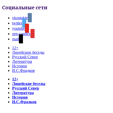
Социальные сети
vkontakte
twitter
youtube
zen-yandex
mail
12+
Лицейские беседы
Русский Север
Литература
История
И.С.Фрадков
12+
Лицейские беседы
Русский Север
Литература
История
И.С.Фрадков