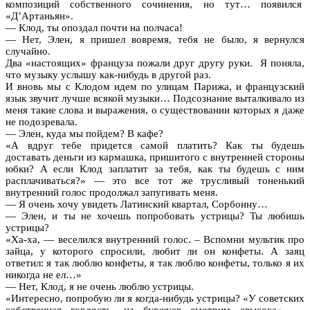
композиций собственного сочинения, но тут… появился
«Д’Артаньян».
— Клод, ты опоздал почти на полчаса!
— Нет, Элен, я пришел вовремя, тебя не было, я вернулся
случайно.
Два «настоящих» француза пожали друг другу руки. Я поняла,
что музыку услышу как-нибудь в другой раз.
И вновь мы с Клодом идем по улицам Парижа, и французский
язык звучит лучше всякой музыки… Подсознание выталкивало из
меня такие слова и выражения, о существовании которых я даже
не подозревала.
— Элен, куда мы пойдем? В кафе?
«А вдруг тебе придется самой платить? Как ты будешь
доставать деньги из кармашка, пришитого с внутренней стороны
юбки? А если Клод заплатит за тебя, как ты будешь с ним
расплачиваться?» — это все тот же трусливый тоненький
внутренний голос продолжал запугивать меня.
— Я очень хочу увидеть Латинский квартал, Сорбонну…
— Элен, и ты не хочешь попробовать устрицы? Ты любишь
устрицы?
«Ха-ха, — веселился внутренний голос. – Вспомни мультик про
зайца, у которого спросили, любит ли он конфеты. А заяц
ответил: я так люблю конфеты, я так люблю конфеты, только я их
никогда не ел…»
— Нет, Клод, я не очень люблю устрицы.
«Интересно, попробую ли я когда-нибудь устрицы? «У советских
собственная гордость, на буржуев смотрим свысока», —