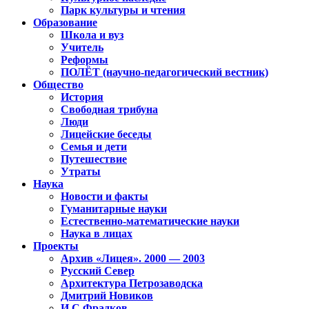
Парк культуры и чтения
Образование
Школа и вуз
Учитель
Реформы
ПОЛЁТ (научно-педагогический вестник)
Общество
История
Свободная трибуна
Люди
Лицейские беседы
Семья и дети
Путешествие
Утраты
Наука
Новости и факты
Гуманитарные науки
Естественно-математические науки
Наука в лицах
Проекты
Архив «Лицея». 2000 — 2003
Русский Север
Архитектура Петрозаводска
Дмитрий Новиков
И.С.Фрадков