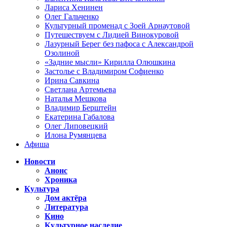
Лариса Хенинен
Олег Гальченко
Культурный променад с Зоей Арнаутовой
Путешествуем с Лидией Винокуровой
Лазурный Берег без пафоса с Александрой
Озолиной
«Задние мысли» Кирилла Олюшкина
Застолье с Владимиром Софиенко
Ирина Савкина
Светлана Артемьева
Наталья Мешкова
Владимир Берштейн
Екатерина Габалова
Олег Липовецкий
Илона Румянцева
Афиша
Новости
Анонс
Хроника
Культура
Дом актёра
Литература
Кино
Культурное наследие