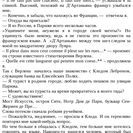
– Il ne faut pas dire спасибо, Il faut dire merci, — услышала я за
спиной. Высокий, похожий на Д’Артаньяна француз улыбался
мне.
— Конечно, я забыла, что нахожусь во Франции, — ответила я.
— Откуда вы приехали?
— Я из России, в Париже всего несколько часов.
«Ущипните меня, неужели я в городе своей мечты?» Но
ущипнуть было некому, ведь я не смогла это произнести на
французском языке. А «Д’Артаньян» между тем шел следом за
мной по квадратному двору Лувра.
– Il pleur dans mon ceur comme il pleut sur les rues…* — произнес
он строки известного стихотворения Верлена.
– Quelle est cette langueur qui penetre mon сoeur..** – продолжила
я.
Так с Верлена началось наше знакомство с Клодом Лебреном,
служащим банка на Елисейских Полях.
— Я турист в родном городе, люблю ходить пешком по улицам
Парижа.
— Может, вы из туриста на время превратитесь в моего гида?
— С удовольствием!
Мост Искусств, остров Сите, Нотр Дам де Пари, бульвар Сен-
Жермен де Пре…
Слова потекли сначала робким ручейком.
— Пожалуйста, медленнее, — просила я Клода. И он терпеливо
повторял мне какой-нибудь вопрос.
Но чем больше я общалась с Клодом, тем больше мне хотелось
говорить на языке. Наконец-то нашелся человек, который был