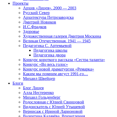
Проекты
Архив «Лицея». 2000 — 2003
Русский Север
Архитектура Петрозаводска
Дмитрий Новиков
И.С.Фрадков
Здоровье
Художественная галерея Дмитрия Москина
Великая Отечественная. 1941 — 1945
Педагогика С. Артемьевой
Педагогика школы
Педагогика двора
Конкурс короткого рассказа «Сестра таланта»
Конкурс «Во весь голос»
Конкурс новой драматургии «Ремарка»
Каким мы помним август 1991-го…
Михаил Швейцер
Блоги
Блог Лицея
Алла Нестеренко
Михаил Гольденберг
Родословная с Юлией Свинцовой
Видоискатель с Юлией Утышевой
Вернисаж с Ириной Ларионовой
Валентина Калачёва. Впечатления