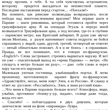
между прочим, о тебе. А ты себя чувствуешь астронавтом,
которому придется высадиться на неизвестной планете.
Последние наставления перед стартом… «Поехали!»
Вы помните, как римские полководцы возвращались после
победы над многочисленными врагами? Мои первые шаги в
Париже – шаги римлянина, который готовится пройти через
триумфальную арку. Я на площади Этуаль и передо мной
возвышается Триумфальная арка, а под ногами, где-то в глубине
– парижское метро, как Критский лабиринт. В душе уже звучат
песни Монтана, а разум напоминает советы подруги: не бойся
спрашивать у людей, один, другой, третий, четвертый не ответят
— пятый обязательно поможет. А я и не боюсь – я спрашиваю.
Правда, не все понимают, что я говорю по-французски.
«Englich?» Слова застревают, стремясь вырваться наружу. И вот
он уже – спасительный выход из «чрева Парижа» — метро. «Не
спущусь в метро больше ни разу», — даю себе слово и через
пару часов его нарушаю.
Маленькая уютная гостиница, улыбающийся портье. Я легко
произношу заготовленную заранее фразу по-французски:
«Здравствуйте, месье, меня зовут Элен, я из России». И слышу в
ответ на русском: «Расслабьтесь, Элен, я знаю русский язык».
…Что меня в Париже поразило больше всего? Атмосфера, люди,
улыбки, протяжное «бонжу-у-ур, мадам», солнце даже тогда,
когда его нет.
– Спасибо! – поблагодарила я двух девушек, которые
запечатлели меня на фоне «пирамиды» Лувра.