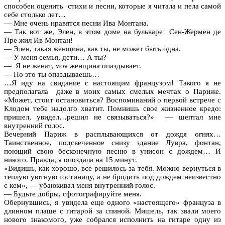
способен оценить стихи и песни, которые я читала и пела самой
себе столько лет…
— Мне очень нравятся песни Ива Монтана.
— Так вот же, Элен, в этом доме на бульваре Сен-Жермен де
Пре жил Ив Монтан!
— Элен, такая женщина, как ты, не может быть одна.
— У меня семья, дети… А ты?
— Я не женат, моя женщина опаздывает.
— Но это ты опаздываешь…
…Я иду на свидание с настоящим французом! Такого я не
предполагала даже в моих самых смелых мечтах о Париже.
«Может, стоит остановиться? Воспоминаний о первой встрече с
Клодом тебе надолго хватит. Помнишь свое жизненное кредо:
пришел, увидел…решил не связываться?» — шептал мне
внутренний голос.
Вечерний Париж в расплывающихся от дождя огнях…
Таинственное, подсвеченное снизу здание Лувра, фонтан,
поющий свою бесконечную песню в унисон с дождем… И
никого. Правда, я опоздала на 15 минут.
«Видишь, как хорошо, все решилось за тебя. Можно вернуться в
теплую уютную гостиницу, а не бродить под дождем неизвестно
с кем», — убаюкивал меня внутренний голос.
— Будьте добры, сфотографируйте меня.
Обернувшись, я увидела еще одного «настоящего» француза в
длинном плаще с гитарой за спиной. Мишель, так звали моего
нового знакомого, уже собрался исполнить на гитаре одну из