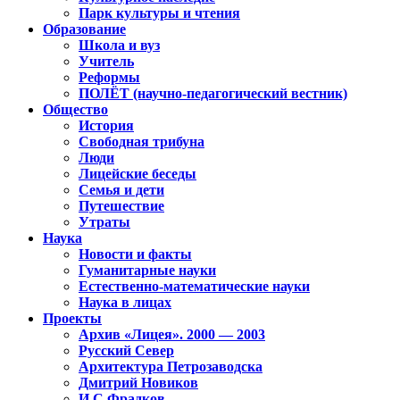
Парк культуры и чтения
Образование
Школа и вуз
Учитель
Реформы
ПОЛЁТ (научно-педагогический вестник)
Общество
История
Свободная трибуна
Люди
Лицейские беседы
Семья и дети
Путешествие
Утраты
Наука
Новости и факты
Гуманитарные науки
Естественно-математические науки
Наука в лицах
Проекты
Архив «Лицея». 2000 — 2003
Русский Север
Архитектура Петрозаводска
Дмитрий Новиков
И.С.Фрадков