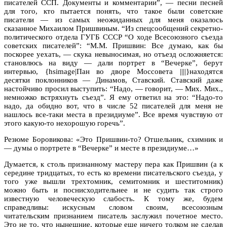
писателей ССП. Документы и комментарии”, — песни песней
для того, кто пытается понять, что такое были советские
писатели — из самых неожиданных для меня оказалось
сказанное Михаилом Пришвиным. “Из спецсообщений секретно-
политического отдела ГУГБ СССР “О ходе Всесоюзного съезда
советских писателей”: “М.М. Пришвин: Все думаю, как бы
поскорее уехать, — скука невыносимая, но отъезд осложняется:
становлюсь на виду — дали портрет в “Вечерке”, берут
интервью, {hsimage|Пан во дворе Моссовета ||||}находятся
десятки поклонников — Динамов, Ставский. Ставский даже
настойчиво просил выступить: “Надо, — говорит, — Мих. Мих.,
немножко встряхнуть съезд”. Я ему ответил на это: “Надо-то
надо, да обидно вот, что в числе 52 писателей для меня не
нашлось все-таки места в президиуме”. Все время чувствую от
этого какую-то нехорошую горечь”.
Резюме Боровикова: «Это Пришвин-то? Отшельник, схимник и
— думы о портрете в “Вечерке” и месте в президиуме…»
Думается, к столь признанному мастеру пера как Пришвин (а к
середине тридцатых, то есть ко времени писательского съезда, у
того уже вышли трехтомник, семитомник и шеститомник)
можно быть и поснисходительнее и не судить так строго
известную человеческую слабость. К тому же, будем
справедливы: искусным словом своим, всесоюзным
читательским признанием писатель заслужил почетное место.
Это не то, что нынешние, которые еще ничего толком не сделав