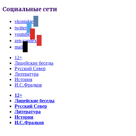
Социальные сети
vkontakte
twitter
youtube
zen-yandex
mail
12+
Лицейские беседы
Русский Север
Литература
История
И.С.Фрадков
12+
Лицейские беседы
Русский Север
Литература
История
И.С.Фрадков