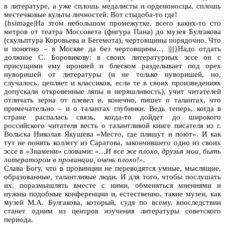
в литературе, а уже сплошь медалисты и орденоносцы, сплошь
местечковые культы личностей. Вот стыдоба-то где!
{hsimage|На этом небольшом промежутке, всего каких-то сто
метров от театра Моссовета (фигура Пана) до музея Булгакова
(скульптура Коровьева и Бегемота), чертовщины порядочно. Что
и понятно – в Москве да без чертовщины… ||||}Надо отдать
должное С. Боровикову: в своих литературных эссе он с
присущими ему иронией и блеском разделывает под орех
нуворишей от литературы (и не только нуворишей, но,
случалось, цепляет и классиков, если те в своих произведениях
допускали откровенные ляпы и неряшливость), учит читателей
отличать зерна от плевел и, конечно, пишет о талантах, что
примечательно – и о талантах глубинки. Ведь теперь, когда в
стране распалась связь, когда-то дойдет до широкого
российского читателя весть о талантливой книге писателя из г.
Вольска Николая Якушева «Место, где пляшут и поют». И как
тут не понять коллегу из Саратова, закончившего одно из своих
эссе в «Знамени» словами:
«…И все же плохо, друзья мои, быть
литератором в провинции, очень плохо!».
Слава Богу, что в провинции не переводятся умные, мыслящие,
образованные, талантливые люди. И для того, чтобы послушать
их, поразмышлять вместе с ними, обменяться мнениями и
нужны подобные конференции и, естественно, такие музеи, как
музей М.А. Булгакова, который, судя по всему, впоследствии
станет одним из центров изучения литературы советского
периода.