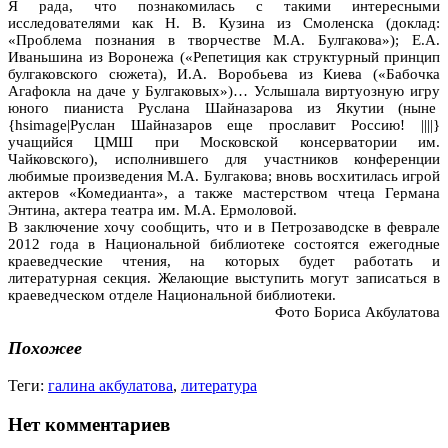
Я рада, что познакомилась с такими интересными
исследователями как Н. В. Кузина из Смоленска (доклад:
«Проблема познания в творчестве М.А. Булгакова»); Е.А.
Иваньшина из Воронежа («Репетиция как структурный принцип
булгаковского сюжета), И.А. Воробьева из Киева («Бабочка
Агафокла на даче у Булгаковых»)… Услышала виртуозную игру
юного пианиста Руслана Шайназарова из Якутии (ныне
{hsimage|Руслан Шайназаров еще прославит Россию! ||||}
учащийся ЦМШ при Московской консерватории им.
Чайковского), исполнившего для участников конференции
любимые произведения М.А. Булгакова; вновь восхитилась игрой
актеров «Комедианта», а также мастерством чтеца Германа
Энтина, актера театра им. М.А. Ермоловой.
В заключение хочу сообщить, что и в Петрозаводске в феврале
2012 года в Национальной библиотеке состоятся ежегодные
краеведческие чтения, на которых будет работать и
литературная секция. Желающие выступить могут записаться в
краеведческом отделе Национальной библиотеки.
Фото Бориса Акбулатова
Похожее
Теги:
галина акбулатова
,
литература
Нет комментариев