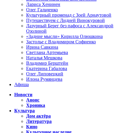
Лариса Хенинен
Олег Гальченко
Культурный променад с Зоей Арнаутовой
Путешествуем с Лидией Винокуровой
Лазурный Берег без пафоса с Александрой
Озолиной
«Задние мысли» Кирилла Олюшкина
Застолье с Владимиром Софиенко
Ирина Савкина
Светлана Артемьева
Наталья Мешкова
Владимир Берштейн
Екатерина Габалова
Олег Липовецкий
Илона Румянцева
Афиша
Новости
Анонс
Хроника
Культура
Дом актёра
Литература
Кино
Культурное наследие