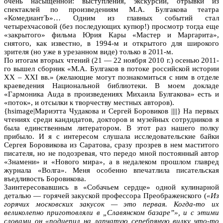
очень насыщенной: выступления, экскурсии, отрывки из
спектаклей по произведениям М.А. Булгакова театра
«КомедиантЪ»… Одним из главных событий стал
четырехчасовой (без последующих купюр!) просмотр тогда еще
«закрытого» фильма Юрия Кары «Мастер и Маргарита»,
снятого, как известно, в 1994-м и открытого для широкого
зрителя (но уже в урезанном виде) только в 2011-м.
По итогам вторых чтений (21 — 22 ноября 2010 г.) осенью 2011-
го вышел сборник «М.А. Булгаков в потоке российской истории
ХХ – ХХI вв.» (желающие могут познакомиться с ним в отделе
краеведения Национальной библиотеки. В моем докладе
«Гармоника А
и
да в произведениях Михаила Булгакова» есть и
«поток», и отсылки к творчеству местных авторов).
{hsimage|Мариэтта Чудакова и Сергей Боровиков ||||} На первых
чтениях среди кандидатов, докторов и музейных сотрудников я
была единственным литератором. В этот раз нашего полку
прибыло. И я с интересом слушала исследовательские байки
Сергея Боровикова из Саратова, сразу прозрев в нем маститого
писателя, но не подозревая, что передо мной постоянный автор
«Знамени» и «Нового мира», а в недалеком прошлом главред
журнала «Волга». Меня особенно впечатлила писательская
въедливость Боровикова.
Заинтересовавшись в «Собачьем сердце» одной кулинарной
деталью — горячей закуской профессора Преображенского (
«Из
горячих московских закусок — это первая. Когда-то их
великолепно приготовляли в „Славянском базаре”», и с этими
словами он «подцепил на лапчатую серебряную вилку что-то