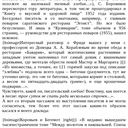
похожее на маленький темный хлебик…»
), С. Боровиков
пересмотрел гору литературы, в том числе проштудировал и
“Книгу о вкусной и здоровой пище” 1952 года издания.
Беседовал писатель и со знатоками, например, с главным
поваром саратовского ресторана “Эгоист”. Но все было
безуспешно. И лишь в “Кулинарии”, томе объемом в 956
страниц, — руководстве для ресторанных поваров (1955), нашел
искомое.
{hsimage|Интересный разговор о Фриде вышел у меня с
профессором из Донецка А. А. Кораблевым во время обеда в
ресторане «Бавария», который экзотическими растениями и
западным уютом напоминал тот самый домик с вишневыми
деревьями, где мечтали обрести покой Мастер и Маргарита ||||}
«Из множества, а точнее, из 121 горячей закуски под описание
“хлебика”» подошла всего одна – биточки (разумеется, тут же
уточнил автор, это «не те биточки, которыми кормят в столовой,
а весом по пятнадцать-двадцать грамм»), и еще крошечные
поджарки…».
Чувствуете, какой он, писательский
хлебик
! Воистину, как поется
в песне:
трое суток не спать ради нескольких строчек…»
.
А вот со вторым пассажем из выступления писателя я не могла
согласиться, тем более что этот пассаж каким-то образом
касался и моего доклада:
{hsimage|Коровьев и Бегемот |right|||} «В недавно вышедшем
тысячестраничном томе “Между молотом и наковальней. Союза