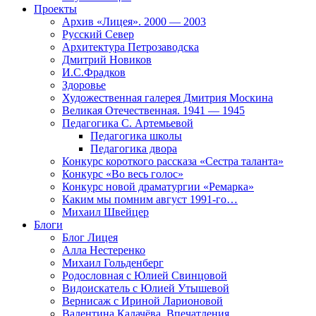
Проекты
Архив «Лицея». 2000 — 2003
Русский Север
Архитектура Петрозаводска
Дмитрий Новиков
И.С.Фрадков
Здоровье
Художественная галерея Дмитрия Москина
Великая Отечественная. 1941 — 1945
Педагогика С. Артемьевой
Педагогика школы
Педагогика двора
Конкурс короткого рассказа «Сестра таланта»
Конкурс «Во весь голос»
Конкурс новой драматургии «Ремарка»
Каким мы помним август 1991-го…
Михаил Швейцер
Блоги
Блог Лицея
Алла Нестеренко
Михаил Гольденберг
Родословная с Юлией Свинцовой
Видоискатель с Юлией Утышевой
Вернисаж с Ириной Ларионовой
Валентина Калачёва. Впечатления