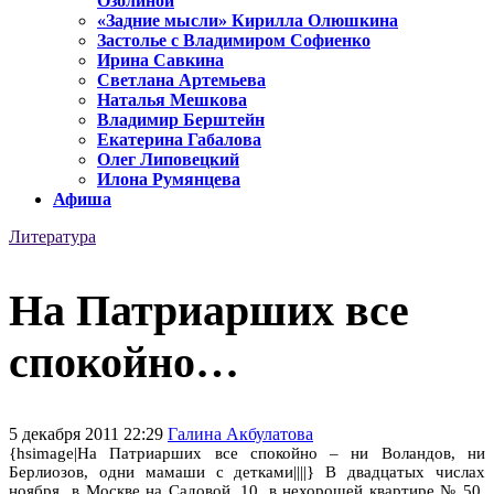
Озолиной
«Задние мысли» Кирилла Олюшкина
Застолье с Владимиром Софиенко
Ирина Савкина
Светлана Артемьева
Наталья Мешкова
Владимир Берштейн
Екатерина Габалова
Олег Липовецкий
Илона Румянцева
Афиша
Литература
На Патриарших все
спокойно…
5 декабря 2011 22:29
Галина Акбулатова
{hsimage|На Патриарших все спокойно – ни Воландов, ни
Берлиозов, одни мамаши с детками||||} В двадцатых числах
ноября в Москве на Садовой, 10, в нехорошей квартире № 50,