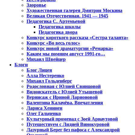
Здоровье
Художественная галерея Дмитрия Москина
Великая Отечественная. 1941 — 1945
Педагогика С. Артемьевой
Педагогика школы
Педагогика двора
Конкурс короткого рассказа «Сестра таланта»
Конкурс «Во весь голос»
Конкурс новой драматургии «Ремарка»
Каким мы помним август 1991-го…
Михаил Швейцер
Блоги
Блог Лицея
Алла Нестеренко
Михаил Гольденберг
Родословная с Юлией Свинцовой
Видоискатель с Юлией Утышевой
Вернисаж с Ириной Ларионовой
Валентина Калачёва. Впечатления
Лариса Хенинен
Олег Гальченко
Культурный променад с Зоей Арнаутовой
Путешествуем с Лидией Винокуровой
Лазурный Берег без пафоса с Александрой