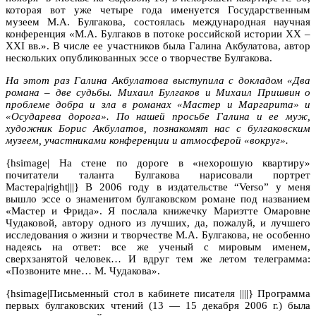
которая вот уже четыре года именуется Государственным
музеем М.А. Булгакова, состоялась международная научная
конференция «М.А. Булгаков в потоке российской истории ХХ –
ХХI вв.». В числе ее участников была Галина Акбулатова, автор
нескольких опубликованных эссе о творчестве Булгакова.
На этот раз Галина Акбулатова выступила с докладом «Два
романа – две судьбы. Михаил Булгаков и Михаил Пришвин о
проблеме добра и зла в романах «Мастер и Маргарита» и
«Осударева дорога». По нашей просьбе Галина и ее муж,
художник Борис Акбулатов, познакомят нас с булгаковским
музеем, участниками конференции и атмосферой «вокруг».
{hsimage| На стене по дороге в «нехорошую квартиру»
почитатели таланта Булгакова нарисовали портрет
Мастера|right|||} В 2006 году в издательстве “Verso” у меня
вышло эссе о знаменитом булгаковском романе под названием
«Мастер и Фрида». Я послала книжечку Мариэтте Омаровне
Чудаковой, автору одного из лучших, да, пожалуй, и лучшего
исследования о жизни и творчестве М.А. Булгакова, не особенно
надеясь на ответ: все же ученый с мировым именем,
сверхзанятой человек… И вдруг тем же летом телеграмма:
«Позвоните мне… М. Чудакова».
{hsimage|Письменный стол в кабинете писателя ||||} Программа
первых булгаковских чтений (13 — 15 декабря 2006 г.) была