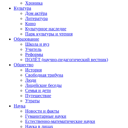
Хроника
Культура
Дом актёра
Литература
Кино
Культурное наследие
Парк культуры и чтения
Образование
Школа и вуз
Учитель
Реформы
ПОЛЁТ (научно-педагогический вестник)
Общество
История
Свободная трибуна
Люди
Лицейские беседы
Семья и дети
Путешествие
Утраты
Наука
Новости и факты
Гуманитарные науки
Естественно-математические науки
Наука в лицах