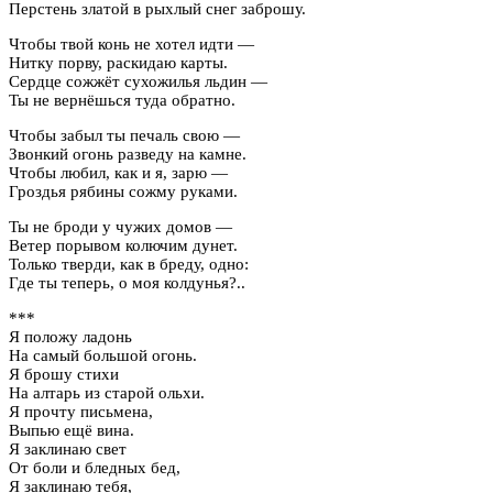
Перстень златой в рыхлый снег заброшу.
Чтобы твой конь не хотел идти —
Нитку порву, раскидаю карты.
Сердце сожжёт сухожилья льдин —
Ты не вернёшься туда обратно.
Чтобы забыл ты печаль свою —
Звонкий огонь разведу на камне.
Чтобы любил, как и я, зарю —
Гроздья рябины сожму руками.
Ты не броди у чужих домов —
Ветер порывом колючим дунет.
Только тверди, как в бреду, одно:
Где ты теперь, о моя колдунья?..
***
Я положу ладонь
На самый большой огонь.
Я брошу стихи
На алтарь из старой ольхи.
Я прочту письмена,
Выпью ещё вина.
Я заклинаю свет
От боли и бледных бед,
Я заклинаю тебя,