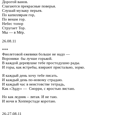
Дорогой ванов.
Слагаются прекрасные поверья.
Слушай музыку перьев.
По капиллярам гор,
По венам гор.
Небес топор
Стругает Тор.
Мы — в Мёр.
26.08.11
***
Фиолетовой ежевики больше не надо —
Вороники бы лучше горькой.
В каждой деревушке тебе простодушно рады.
И горы, как ястребы, взирают пристально, зорко.
Я каждый день хочу тебе писать.
И каждый день по-новому страдаю.
И каждый час в неистовстве тетрадь,
Как «Эдду» — Снорри, с яростью листаю.
Но как ледник – литая. И не таю.
И ночи в Хопперстаде коротаю.
26-27.08.11