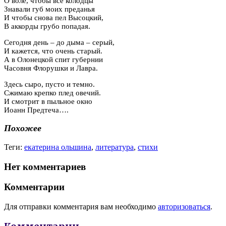
О воле, чтобы все колодцы
Знавали губ моих преданья
И чтобы снова пел Высоцкий,
В аккорды грубо попадая.
Сегодня день – до дыма – серый,
И кажется, что очень старый.
А в Олонецкой спит губернии
Часовня Флорушки и Лавра.
Здесь сыро, пусто и темно.
Сжимаю крепко плед овечий.
И смотрит в пыльное окно
Иоанн Предтеча….
Похожее
Теги:
екатерина ольшина
,
литература
,
стихи
Нет комментариев
Комментарии
Для отправки комментария вам необходимо
авторизоваться
.