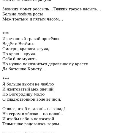
Звонких монет россыпь…Тяжких грехов насыпь…
Больно любила росы
Меж третьим и пятым часом…
***
Изрезанный травой просёлок
Ведёт в Вязёмы.
Смотри, крапива жгуча,
По краю – круча.
Себя б не мучить.
Но нужно поклониться деревянному кресту
Да батюшке Христу…
***
Я больше вьюги не люблю
И желтоватый мех овечий,
Но Богородицу молю
О сладкозвонной воле вечной.
О воле, чтоб в галоп!.. на запад!
На сером в яблоко – по полю!..
И чтобы небо в полосатой
Тельняшке радовалось зорям.