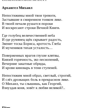
Архангел Михаил
Непостижимы мной твои тревоги,
Застывшие в смиренном тонком лике.
В твоей печали рушатся пороки
И воскресают строки Вечной Книги.
Где голубец величественней неба
И где румянец щёк скрывает радость,
Звенит тоска Бориса, кротость Глеба
И мучеников тихая усталость…
Поверженных врагов глухие клятвы,
Князей горячность, эхо песнопений,
Вечерние закатные обряды,
И крови киноварь в тени ступеней.
Непостижим мной образ, светлый, строгий,
И слёз дрожащих боль в прекрасном лике.
О Михаил, ты слышишь, как Георгий,
Взнуздав коня, зовёт к любви великой?..
Пётр