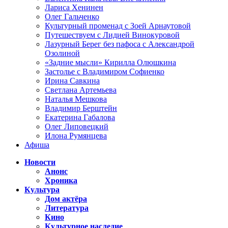
Лариса Хенинен
Олег Гальченко
Культурный променад с Зоей Арнаутовой
Путешествуем с Лидией Винокуровой
Лазурный Берег без пафоса с Александрой
Озолиной
«Задние мысли» Кирилла Олюшкина
Застолье с Владимиром Софиенко
Ирина Савкина
Светлана Артемьева
Наталья Мешкова
Владимир Берштейн
Екатерина Габалова
Олег Липовецкий
Илона Румянцева
Афиша
Новости
Анонс
Хроника
Культура
Дом актёра
Литература
Кино
Культурное наследие