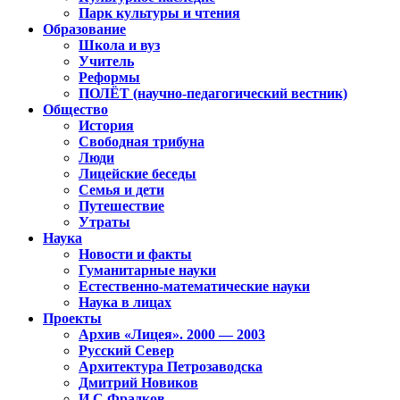
Парк культуры и чтения
Образование
Школа и вуз
Учитель
Реформы
ПОЛЁТ (научно-педагогический вестник)
Общество
История
Свободная трибуна
Люди
Лицейские беседы
Семья и дети
Путешествие
Утраты
Наука
Новости и факты
Гуманитарные науки
Естественно-математические науки
Наука в лицах
Проекты
Архив «Лицея». 2000 — 2003
Русский Север
Архитектура Петрозаводска
Дмитрий Новиков
И.С.Фрадков