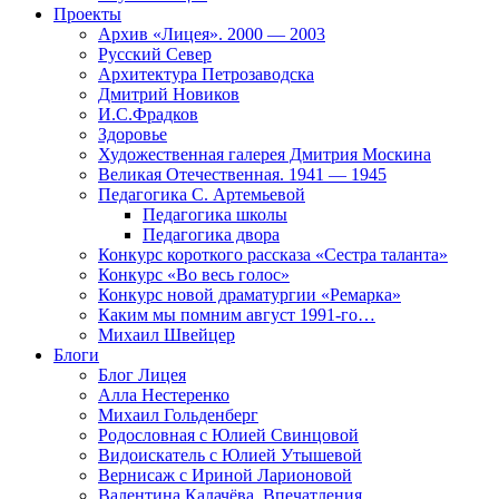
Проекты
Архив «Лицея». 2000 — 2003
Русский Север
Архитектура Петрозаводска
Дмитрий Новиков
И.С.Фрадков
Здоровье
Художественная галерея Дмитрия Москина
Великая Отечественная. 1941 — 1945
Педагогика С. Артемьевой
Педагогика школы
Педагогика двора
Конкурс короткого рассказа «Сестра таланта»
Конкурс «Во весь голос»
Конкурс новой драматургии «Ремарка»
Каким мы помним август 1991-го…
Михаил Швейцер
Блоги
Блог Лицея
Алла Нестеренко
Михаил Гольденберг
Родословная с Юлией Свинцовой
Видоискатель с Юлией Утышевой
Вернисаж с Ириной Ларионовой
Валентина Калачёва. Впечатления