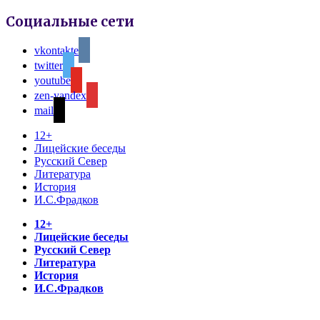
Социальные сети
vkontakte
twitter
youtube
zen-yandex
mail
12+
Лицейские беседы
Русский Север
Литература
История
И.С.Фрадков
12+
Лицейские беседы
Русский Север
Литература
История
И.С.Фрадков