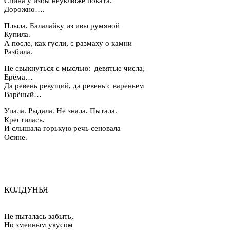
Спина у избы неуклюже поката.
Дорожно….
Плыла. Балалайку из ивы румяной
Купила.
А после, как гусли, с размаху о камни
Разбила.
Не свыкнуться с мыслью: девятые числа,
Ерёма…
Да ревень ревущий, да ревень с вареньем
Варёный…
Упала. Рыдала. Не знала. Пытала.
Крестилась.
И слышала горькую речь сеновала
Осине.
КОЛДУНЬЯ
Не пыталась забыть,
Но змеиным укусом