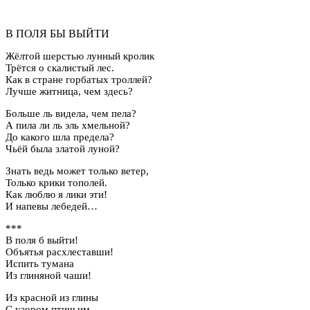
В ПОЛЯ БЫ ВЫЙТИ
Жёлтой шерстью лунный кролик
Трётся о скалистый лес.
Как в стране горбатых троллей?
Лучше житница, чем здесь?
Больше ль видела, чем пела?
А пила ли ль эль хмельной?
До какого шла предела?
Чьёй была златой луной?
Знать ведь может только ветер,
Только крики тополей.
Как люблю я лики эти!
И напевы лебедей…
***
В поля б выйти!
Объятья расхлеставши!
Испить тумана
Из глиняной чаши!
Из красной из глины
С узором птичьим,