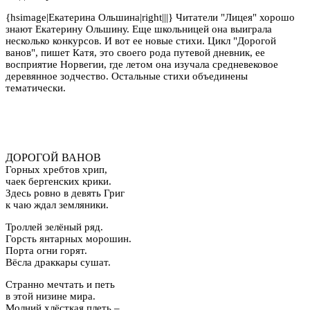
{hsimage|Екатерина Ольшина|right|||} Читатели "Лицея" хорошо
знают Екатерину Ольшину. Еще школьницей она выиграла
несколько конкурсов. И вот ее новые стихи. Цикл "Дорогой
ванов", пишет Катя, это своего рода путевой дневник, ее
восприятие Норвегии, где летом она изучала средневековое
деревянное зодчество. Остальные стихи объединены
тематически.
ДОРОГОЙ ВАНОВ
Горных хребтов хрип,
чаек бергенских крики.
Здесь ровно в девять Григ
к чаю ждал земляники.
Троллей зелёный ряд.
Горсть янтарных морошин.
Порта огни горят.
Вёсла драккары сушат.
Странно мечтать и петь
в этой низине мира.
Молний хлёсткая плеть –