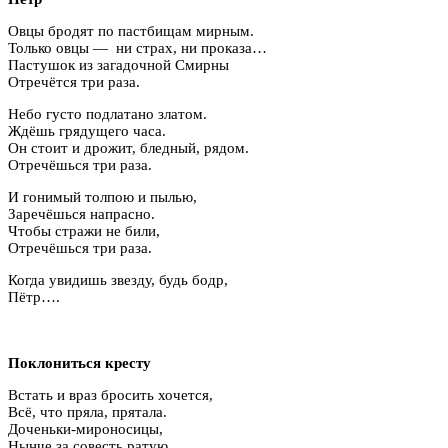
Овцы бродят по пастбищам мирным.
Только овцы — ни страх, ни проказа…
Пастушок из загадочной Смирны
Отречётся три раза.
Небо густо подлатано златом.
Ждёшь грядущего часа.
Он стоит и дрожит, бледный, рядом.
Отречёшься три раза.
И гонимый толпою и пылью,
Заречёшься напрасно.
Чтобы стражи не били,
Отречёшься три раза.
Когда увидишь звезду, будь бодр,
Пётр….
Поклониться кресту
Встать и враз бросить хочется,
Всё, что пряла, прятала.
Доченьки-мироносицы,
Нынче за совесть ратую.