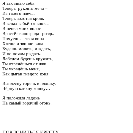
Я заклинаю себя.
Теперь рукоять меча –
Из твоего плеча.
Теперь золотая кровь
В венах забьётся вновь.
В пепел моих волос
Врастёт винограда гроздь.
Почуешь – твоя вина
Хлеще и звонче вина.
Будешь молить, и ждать,
И по ночам рыдать.
Лебедем будешь кружить,
Ты отречёшься от лжи.
Ты украдёшь меня,
Как цыган гнедого коня.
Выплесну горечь в плошку,
Чёрную кликну кошку…
Я положила ладонь
На самый горячий огонь.
ПОКЛОНИТЬСЯ КРЕСТУ