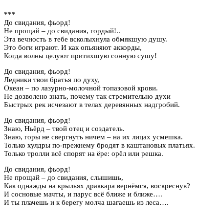
***
До свидания, фьорд!
Не прощай – до свидания, гордый!..
Эта вечность в тебе всколыхнула обмякшую душу.
Это боги играют. И как опьяняют аккорды,
Когда волны целуют притихшую сонную сушу!
До свидания, фьорд!
Ледники твои братья по духу,
Океан – по лазурно-молочной топазовой крови.
Не дозволено знать, почему так стремительно духи
Быстрых рек исчезают в телах деревянных надгробий.
До свидания, фьорд!
Знаю, Ньёрд – твой отец и создатель.
Знаю, горы не свергнуть ничем – на их лицах усмешка.
Только хулдры по-прежнему бродят в каштановых платьях.
Только тролли всё спорят на ёре: орёл или решка.
До свидания, фьорд!
Не прощай – до свидания, слышишь,
Как однажды на крыльях драккара вернёмся, воскреснув?
И сосновые мачты, и парус всё ближе и ближе….
И ты плачешь и к берегу молча шагаешь из леса….