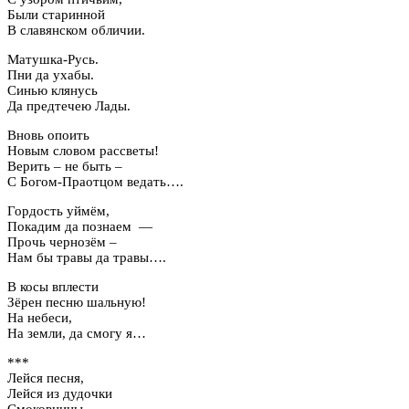
Были старинной
В славянском обличии.
Матушка-Русь.
Пни да ухабы.
Синью клянусь
Да предтечею Лады.
Вновь опоить
Новым словом рассветы!
Верить – не быть –
С Богом-Праотцом ведать….
Гордость уймём,
Покадим да познаем —
Прочь чернозём –
Нам бы травы да травы….
В косы вплести
Зёрен песню шальную!
На небеси,
На земли, да смогу я…
***
Лейся песня,
Лейся из дудочки
Смоковницы,