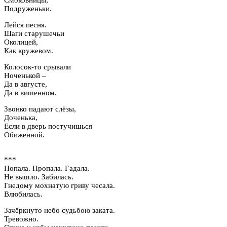
Подруженьки.
Лейся песня.
Шаги старушечьи
Околицей,
Как кружевом.
Колосок-то срывали
Ноченькой –
Да в августе,
Да в вишенном.
Звонко падают слёзы,
Доченька,
Если в дверь постучишься
Обиженной.
***
Попала. Пропала. Гадала.
Не вышло. Забилась.
Гнедому мохнатую гриву чесала.
Влюбилась.
Зачёркнуто небо судьбою заката.
Тревожно.