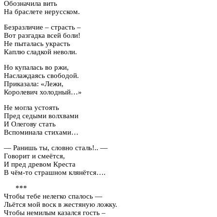
Обозначила вить
На браслете нерусском.
Безразличие – страсть –
Вот разгадка всей боли!
Не пыталась украсть
Каплю сладкой неволи.
Но купалась во ржи,
Наслаждаясь свободой.
Приказала: «Лежи,
Королевич холодный…»
Не могла устоять
Пред седыми волхвами
И Олегову стать
Вспоминала стихами…
— Ранишь ты, словно сталь!.. —
Говорит и смеётся,
И пред древом Креста
В чём-то страшном клянётся….
***
Чтобы тебе нелегко спалось —
Льётся мой воск в жестяную ложку.
Чтобы немилым казался гость –