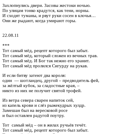
Захлопнулись двери. Засовы жестоки ночью.
По улицам тонко крадутся, как тени, норны.
И сходят туманы, и рвут руки сосен в клочья…
Они же рыдают, когда умирают горы.
22.08.11
***
Тот самый мёд, рецепт которого был забыт.
Тот самый мёд, который сложен из вечных трав.
Тот самый мёд. И Бог так нежно его хранит.
Тот самый мёд пролился Сигурду на рукав.
И если битву затеют два короля:
один — шотландец, другой – предводитель фей,
за жёлтый кубок, за сладостные края, –
никто из них не получит святой трофей.
Из ветра севера сварен напиток сей,
из капель крови и слёз рыжекудрых хулдр.
Замешан был на вересковой росе
и был оставлен радугой поутру.
Тот самый мёд – он в жилах ручьёв течёт.
Тот самый мёд, рецепт которого был забыт.