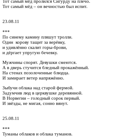
Тот самый мёд пролился Сигурду на плечо.
Тот самый мёд – он вечностью был испит.
23.08.11
***
По синему камину пляшут тролли.
Один корову тащит за верёвку,
и удивлённо скалит горы-брови,
и дёргает упругую бечевку.
Мужчины спорят. Девушки смеются.
А в дверь стучится бледный прокажённый.
На стенах позолоченные блюдца.
И замирает ветер напряжённо.
Зыбучи облака над старой фермой.
Задумчив люд в церквушке деревянной.
В Норвегии – голодный сорок первый.
И звёзды, не мигая, сонно вянут.
25.08.11
***
Туманы облаков и облака туманов.