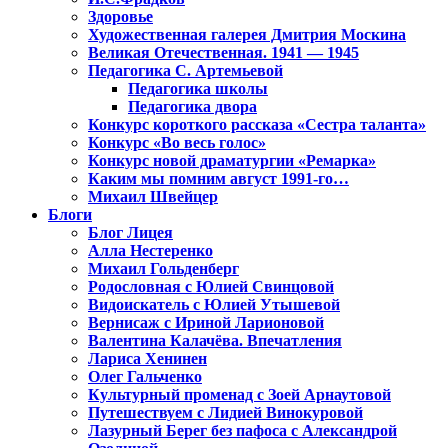
Здоровье
Художественная галерея Дмитрия Москина
Великая Отечественная. 1941 — 1945
Педагогика С. Артемьевой
Педагогика школы
Педагогика двора
Конкурс короткого рассказа «Сестра таланта»
Конкурс «Во весь голос»
Конкурс новой драматургии «Ремарка»
Каким мы помним август 1991-го…
Михаил Швейцер
Блоги
Блог Лицея
Алла Нестеренко
Михаил Гольденберг
Родословная с Юлией Свинцовой
Видоискатель с Юлией Утышевой
Вернисаж с Ириной Ларионовой
Валентина Калачёва. Впечатления
Лариса Хенинен
Олег Гальченко
Культурный променад с Зоей Арнаутовой
Путешествуем с Лидией Винокуровой
Лазурный Берег без пафоса с Александрой