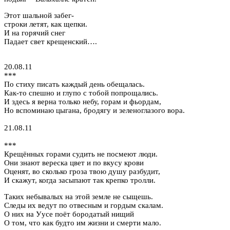
Этот шальной забег-
строки летят, как щепки.
И на горячий снег
Падает свет крещенский….
20.08.11
***
По стиху писать каждый день обещалась.
Как-то спешно и глупо с тобой попрощались.
И здесь я верна только небу, горам и фьордам,
Но вспоминаю цыгана, бродягу и зеленоглазого вора.
21.08.11
***
Крещённых горами судить не посмеют люди.
Они знают вереска цвет и по вкусу крови
Оценят, во сколько гроза твою душу разбудит,
И скажут, когда засыпают так крепко тролли.
Таких небывалых на этой земле не сыщешь.
Следы их ведут по отвесным и гордым скалам.
О них на Уусе поёт бородатый нищий
О том, что как будто им жизни и смерти мало.