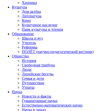
Хроника
Культура
Дом актёра
Литература
Кино
Культурное наследие
Парк культуры и чтения
Образование
Школа и вуз
Учитель
Реформы
ПОЛЁТ (научно-педагогический вестник)
Общество
История
Свободная трибуна
Люди
Лицейские беседы
Семья и дети
Путешествие
Утраты
Наука
Новости и факты
Гуманитарные науки
Естественно-математические науки
Наука в лицах