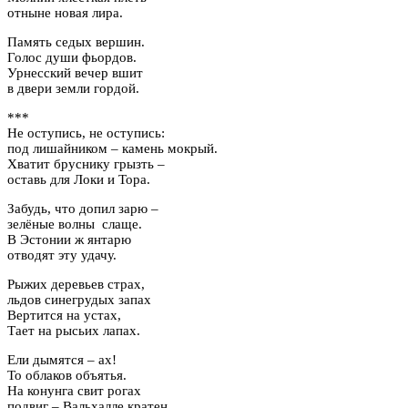
отныне новая лира.
Память седых вершин.
Голос души фьордов.
Урнесский вечер вшит
в двери земли гордой.
***
Не оступись, не оступись:
под лишайником – камень мокрый.
Хватит бруснику грызть –
оставь для Локи и Тора.
Забудь, что допил зарю –
зелёные волны слаще.
В Эстонии ж янтарю
отводят эту удачу.
Рыжих деревьев страх,
льдов синегрудых запах
Вертится на устах,
Тает на рысьих лапах.
Ели дымятся – ах!
То облаков объятья.
На конунга свит рогах
подвиг – Вальхалле кратен.