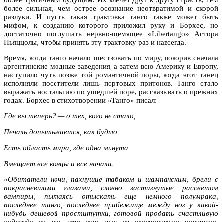
более сильная, чем острее осознание неотвратимой и скорой
разлуки. И пусть такая трактовка танго также может быть
мифом, к созданию которого приложил руку и Борхес, но
достаточно послушать нервно-щемящее «Libertango» Астора
Пьяццолы, чтобы принять эту трактовку раз и навсегда.
Время, когда танго начало шествовать по миру, покорив сначала
аргентинские модные заведения, а затем всю Америку и Европу,
наступило чуть позже той романтичной поры, когда этот танец
исполняли посетители лишь портовых притонов. Танго стало
выражать ностальгию по ушедшей поре, рассказывать о прежних
годах. Борхес в стихотворении «Танго» писал:
Где вы теперь? — о тех, кого не стало,
Печаль допытывается, как будто
Есть область мира, где одна минута
Вмещает все концы и все начала.
«Обитатели ночи, пахнущие табаком и шампанским, брели с
покрасневшими глазами, словно застигнутые рассветом
вампиры, пытаясь отыскать еще немного полумрака,
последнее танго, последнее прибежище между ног у какой-
нибудь дешевой проститутки, готовой продать счастливую
надежду на то, что ночь еще не окончательно потеряна.