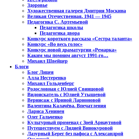
Здоровье
Художественная галерея Дмитрия Москина
Великая Отечественная. 1941 — 1945
Педагогика С. Артемьевой
Педагогика школы
Педагогика двора
Конкурс короткого рассказа «Сестра таланта»
Конкурс «Во весь голос»
Конкурс новой драматургии «Ремарка»
Каким мы помним август 1991-го…
Михаил Швейцер
Блоги
Блог Лицея
Алла Нестеренко
Михаил Гольденберг
Родословная с Юлией Свинцовой
Видоискатель с Юлией Утышевой
Вернисаж с Ириной Ларионовой
Валентина Калачёва. Впечатления
Лариса Хенинен
Олег Гальченко
Культурный променад с Зоей Арнаутовой
Путешествуем с Лидией Винокуровой
Лазурный Берег без пафоса с Александрой