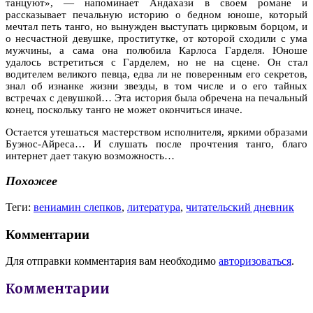
танцуют», — напоминает Андахази в своем романе и
рассказывает печальную историю о бедном юноше, который
мечтал петь танго, но вынужден выступать цирковым борцом, и
о несчастной девушке, проститутке, от которой сходили с ума
мужчины, а сама она полюбила Карлоса Гарделя. Юноше
удалось встретиться с Гарделем, но не на сцене. Он стал
водителем великого певца, едва ли не поверенным его секретов,
знал об изнанке жизни звезды, в том числе и о его тайных
встречах с девушкой… Эта история была обречена на печальный
конец, поскольку танго не может окончиться иначе.
Остается утешаться мастерством исполнителя, яркими образами
Буэнос-Айреса… И слушать после прочтения танго, благо
интернет дает такую возможность…
Похожее
Теги:
вениамин слепков
,
литература
,
читательский дневник
Комментарии
Для отправки комментария вам необходимо
авторизоваться
.
Комментарии