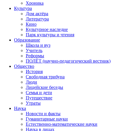
Хроника
Культура
Дом актёра
Литература
Кино
Культурное наследие
Парк культуры и чтения
Образование
Школа и вуз
Учитель
Реформы
ПОЛЁТ (научно-педагогический вестник)
Общество
История
Свободная трибуна
Люди
Лицейские беседы
Семья и дети
Путешествие
Утраты
Наука
Новости и факты
Гуманитарные науки
Естественно-математические науки
Наука в лицах