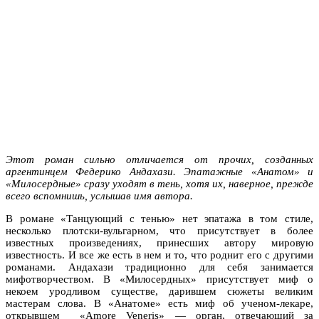
Этот роман сильно отличается от прочих, созданных
аргентинцем Федерико Андахази. Эпатажные «Анатом» и
«Милосердные» сразу уходят в тень, хотя их, наверное, прежде
всего вспомнишь, услышав имя автора.
В романе «Танцующий с тенью» нет эпатажа в том стиле,
несколько плотски-вульгарном, что присутствует в более
известных произведениях, принесших автору мировую
известность. И все же есть в нем и то, что роднит его с другими
романами. Андахази традиционно для себя занимается
мифотворчеством. В «Милосердных» присутствует миф о
некоем уродливом существе, дарившем сюжеты великим
мастерам слова. В «Анатоме» есть миф об ученом-лекаре,
открывшем «Amore Veneris» — орган, отвечающий за