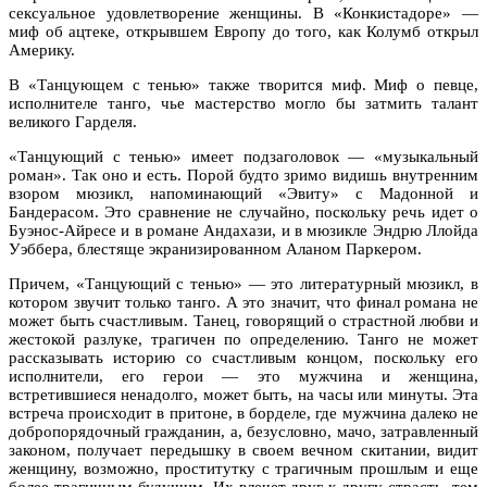
сексуальное удовлетворение женщины. В «Конкистадоре» —
миф об ацтеке, открывшем Европу до того, как Колумб открыл
Америку.
В «Танцующем с тенью» также творится миф. Миф о певце,
исполнителе танго, чье мастерство могло бы затмить талант
великого Гарделя.
«Танцующий с тенью» имеет подзаголовок — «музыкальный
роман». Так оно и есть. Порой будто зримо видишь внутренним
взором мюзикл, напоминающий «Эвиту» с Мадонной и
Бандерасом. Это сравнение не случайно, поскольку речь идет о
Буэнос-Айресе и в романе Андахази, и в мюзикле Эндрю Ллойда
Уэббера, блестяще экранизированном Аланом Паркером.
Причем, «Танцующий с тенью» — это литературный мюзикл, в
котором звучит только танго. А это значит, что финал романа не
может быть счастливым. Танец, говорящий о страстной любви и
жестокой разлуке, трагичен по определению. Танго не может
рассказывать историю со счастливым концом, поскольку его
исполнители, его герои — это мужчина и женщина,
встретившиеся ненадолго, может быть, на часы или минуты. Эта
встреча происходит в притоне, в борделе, где мужчина далеко не
добропорядочный гражданин, а, безусловно, мачо, затравленный
законом, получает передышку в своем вечном скитании, видит
женщину, возможно, проститутку с трагичным прошлым и еще
более трагичным будущим. Их влечет друг к другу страсть, тем