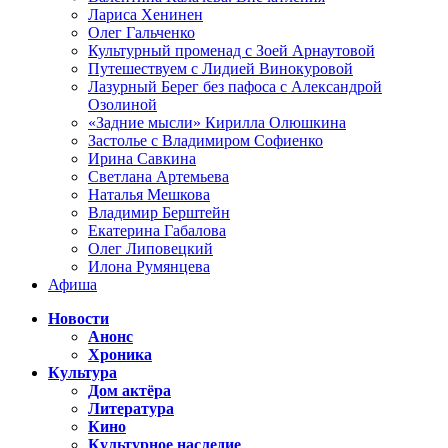
Лариса Хенинен
Олег Гальченко
Культурный променад с Зоей Арнаутовой
Путешествуем с Лидией Винокуровой
Лазурный Берег без пафоса с Александрой
Озолиной
«Задние мысли» Кирилла Олюшкина
Застолье с Владимиром Софиенко
Ирина Савкина
Светлана Артемьева
Наталья Мешкова
Владимир Берштейн
Екатерина Габалова
Олег Липовецкий
Илона Румянцева
Афиша
Новости
Анонс
Хроника
Культура
Дом актёра
Литература
Кино
Культурное наследие