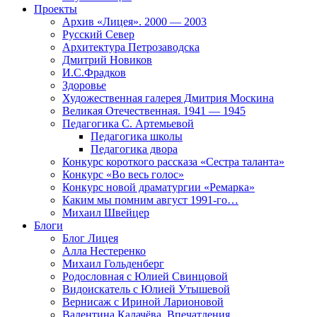
Проекты
Архив «Лицея». 2000 — 2003
Русский Север
Архитектура Петрозаводска
Дмитрий Новиков
И.С.Фрадков
Здоровье
Художественная галерея Дмитрия Москина
Великая Отечественная. 1941 — 1945
Педагогика С. Артемьевой
Педагогика школы
Педагогика двора
Конкурс короткого рассказа «Сестра таланта»
Конкурс «Во весь голос»
Конкурс новой драматургии «Ремарка»
Каким мы помним август 1991-го…
Михаил Швейцер
Блоги
Блог Лицея
Алла Нестеренко
Михаил Гольденберг
Родословная с Юлией Свинцовой
Видоискатель с Юлией Утышевой
Вернисаж с Ириной Ларионовой
Валентина Калачёва. Впечатления