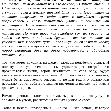
Обитатели ночи выходили из Пале-де-глас, из Арменонвилля, из
Шантеклера, из самых роскошных северных кабаре и двигались
в сторону самых грязных трущоб близ порта. Незапятнанная
чистота покрышек их кабриолетов с откидным верхом
погружалась в грязь извилистых улочек с сомнительной
репутацией. Этим ночным странникам хотелось походить на
настоящих злодеев — за это они готовы были платить
наличными. По мере того как всходило солнце, среди этих
людей все чаще попадались другие — те, кого заставляли
ускорять шаг заводские гудки и бег минутной стрелки на часах;
те, кто спешил вовремя явиться на работу. Люди этих двух
пород смотрели друг на друга недоверчиво, с обоюдным
презрением».
Тот, кто хочет походить на злодея, злодеем неизбежно станет. И
потому не удивительно, что, удовлетворяя потребности
прожигателей жизни, герои накликают на себя беду, будут
запутываться в жизни все больше. И протест, если он возникнет,
может быть смертельно опасен, но не для тех, кто вольно или
невольно теряет себя в потакании низменным вкусам публики, а
для самих героев.
Роман переполнен танго, текстами, выражающими тоску душ и
ароматом музыки, разлитом на улицах Буэнос-Айреса.
Танго и печаль неразделимы. «Танго — это печаль, которую