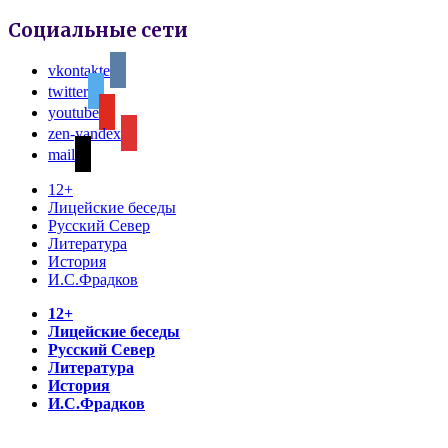
Социальные сети
vkontakte
twitter
youtube
zen-yandex
mail
12+
Лицейские беседы
Русский Север
Литература
История
И.С.Фрадков
12+
Лицейские беседы
Русский Север
Литература
История
И.С.Фрадков