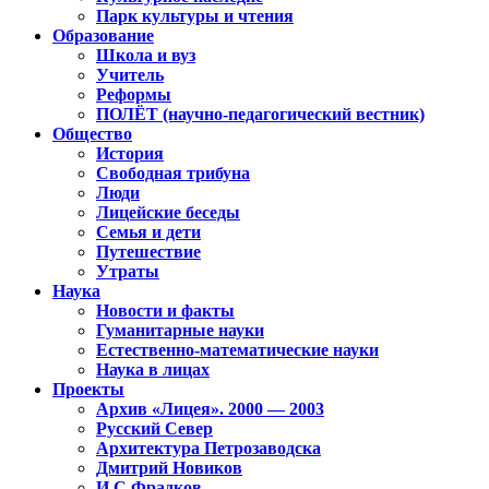
Парк культуры и чтения
Образование
Школа и вуз
Учитель
Реформы
ПОЛЁТ (научно-педагогический вестник)
Общество
История
Свободная трибуна
Люди
Лицейские беседы
Семья и дети
Путешествие
Утраты
Наука
Новости и факты
Гуманитарные науки
Естественно-математические науки
Наука в лицах
Проекты
Архив «Лицея». 2000 — 2003
Русский Север
Архитектура Петрозаводска
Дмитрий Новиков
И.С.Фрадков