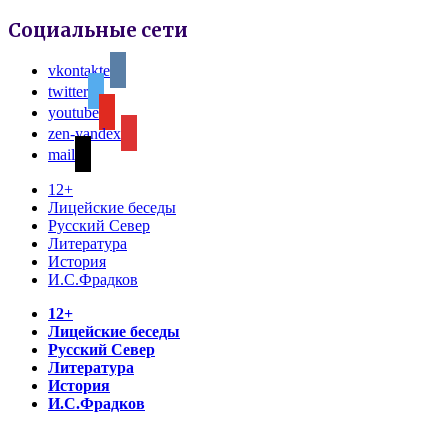
Социальные сети
vkontakte
twitter
youtube
zen-yandex
mail
12+
Лицейские беседы
Русский Север
Литература
История
И.С.Фрадков
12+
Лицейские беседы
Русский Север
Литература
История
И.С.Фрадков