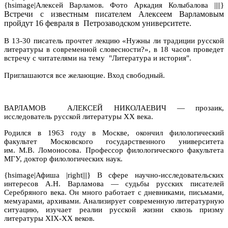
{hsimage|Алексей Варламов. Фото Аркадия Колыбалова ||||}
Встречи с известным писателем Алексеем Варламовым
пройдут
16 февраля
в Петрозаводском университете.
В 13-30 писатель прочтет лекцию «Нужны ли традиции русской
литературы в современной словесности?», в 18 часов проведет
встречу с читателями на тему "Литература и история".
Приглашаются все желающие. Вход свободный.
ВАРЛАМОВ
АЛЕКСЕЙ НИКОЛАЕВИЧ — прозаик,
исследователь русской литературы ХХ века.
Родился в 1963 году в Москве, окончил филологический
факультет Московского государственного университета
им. М.В. Ломоносова. Профессор филологического факультета
МГУ, доктор филологических наук.
{hsimage|Афиша |right|||} В сфере научно-исследовательских
интересов А.Н. Варламова — судьбы русских писателей
Серебряного века. Он много работает с дневниками, письмами,
мемуарами, архивами. Анализирует современную литературную
ситуацию, изучает реалии русской жизни сквозь призму
литературы XIX-ХХ веков.