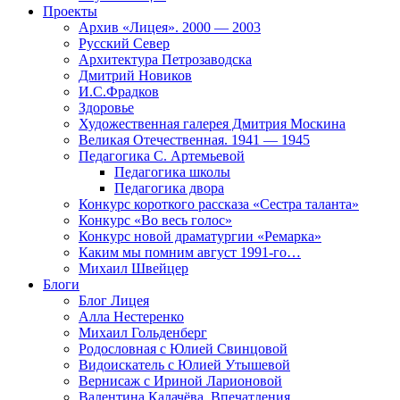
Проекты
Архив «Лицея». 2000 — 2003
Русский Север
Архитектура Петрозаводска
Дмитрий Новиков
И.С.Фрадков
Здоровье
Художественная галерея Дмитрия Москина
Великая Отечественная. 1941 — 1945
Педагогика С. Артемьевой
Педагогика школы
Педагогика двора
Конкурс короткого рассказа «Сестра таланта»
Конкурс «Во весь голос»
Конкурс новой драматургии «Ремарка»
Каким мы помним август 1991-го…
Михаил Швейцер
Блоги
Блог Лицея
Алла Нестеренко
Михаил Гольденберг
Родословная с Юлией Свинцовой
Видоискатель с Юлией Утышевой
Вернисаж с Ириной Ларионовой
Валентина Калачёва. Впечатления