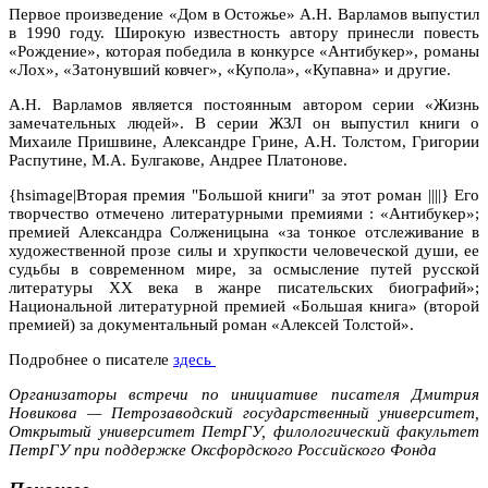
Первое произведение «Дом в Остожье» А.Н. Варламов выпустил
в 1990 году. Широкую известность автору принесли повесть
«Рождение», которая победила в конкурсе «Антибукер», романы
«Лох», «Затонувший ковчег», «Купола», «Купавна» и другие.
А.Н. Варламов является постоянным автором серии «Жизнь
замечательных людей». В серии ЖЗЛ он выпустил книги о
Михаиле Пришвине, Александре Грине, А.Н. Толстом, Григории
Распутине, М.А.
Булгакове, Андрее Платонове.
{hsimage|Вторая премия "Большой книги" за этот роман ||||} Его
творчество отмечено литературными премиями : «Антибукер»;
премией Александра Солженицына «за тонкое отслеживание в
художественной прозе силы и хрупкости человеческой души, ее
судьбы в современном мире, за осмысление путей русской
литературы XX века в жанре писательских биографий»;
Национальной литературной премией «Большая книга» (второй
премией) за документальный роман «Алексей Толстой».
Подробнее о писателе
здесь
Организаторы встречи по инициативе писателя Дмитрия
Новикова — Петрозаводский государственный университет,
Открытый университет ПетрГУ, филологический факультет
ПетрГУ при поддержке Оксфордского Российского Фонда