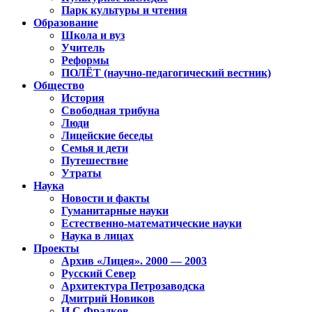
Парк культуры и чтения
Образование
Школа и вуз
Учитель
Реформы
ПОЛЁТ (научно-педагогический вестник)
Общество
История
Свободная трибуна
Люди
Лицейские беседы
Семья и дети
Путешествие
Утраты
Наука
Новости и факты
Гуманитарные науки
Естественно-математические науки
Наука в лицах
Проекты
Архив «Лицея». 2000 — 2003
Русский Север
Архитектура Петрозаводска
Дмитрий Новиков
И.С.Фрадков