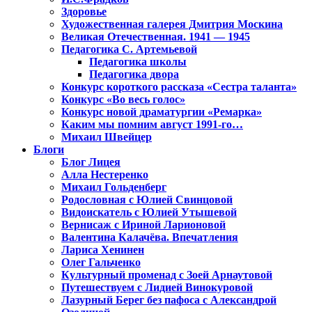
Здоровье
Художественная галерея Дмитрия Москина
Великая Отечественная. 1941 — 1945
Педагогика С. Артемьевой
Педагогика школы
Педагогика двора
Конкурс короткого рассказа «Сестра таланта»
Конкурс «Во весь голос»
Конкурс новой драматургии «Ремарка»
Каким мы помним август 1991-го…
Михаил Швейцер
Блоги
Блог Лицея
Алла Нестеренко
Михаил Гольденберг
Родословная с Юлией Свинцовой
Видоискатель с Юлией Утышевой
Вернисаж с Ириной Ларионовой
Валентина Калачёва. Впечатления
Лариса Хенинен
Олег Гальченко
Культурный променад с Зоей Арнаутовой
Путешествуем с Лидией Винокуровой
Лазурный Берег без пафоса с Александрой