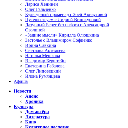
Лариса Хенинен
Олег Гальченко
Культурный променад с Зоей Арнаутовой
Путешествуем с Лидией Винокуровой
Лазурный Берег без пафоса с Александрой
Озолиной
«Задние мысли» Кирилла Олюшкина
Застолье с Владимиром Софиенко
Ирина Савкина
Светлана Артемьева
Наталья Мешкова
Владимир Берштейн
Екатерина Габалова
Олег Липовецкий
Илона Румянцева
Афиша
Новости
Анонс
Хроника
Культура
Дом актёра
Литература
Кино
Культурное наследие