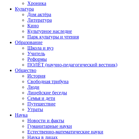
Хроника
Культура
Дом актёра
Литература
Кино
Культурное наследие
Парк культуры и чтения
Образование
Школа и вуз
Учитель
Реформы
ПОЛЁТ (научно-педагогический вестник)
Общество
История
Свободная трибуна
Люди
Лицейские беседы
Семья и дети
Путешествие
Утраты
Наука
Новости и факты
Гуманитарные науки
Естественно-математические науки
Наука в лицах