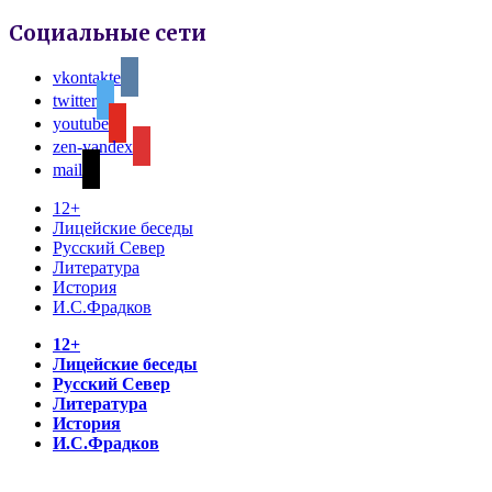
Социальные сети
vkontakte
twitter
youtube
zen-yandex
mail
12+
Лицейские беседы
Русский Север
Литература
История
И.С.Фрадков
12+
Лицейские беседы
Русский Север
Литература
История
И.С.Фрадков