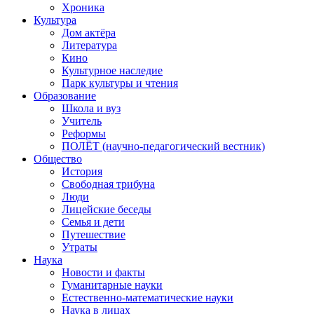
Хроника
Культура
Дом актёра
Литература
Кино
Культурное наследие
Парк культуры и чтения
Образование
Школа и вуз
Учитель
Реформы
ПОЛЁТ (научно-педагогический вестник)
Общество
История
Свободная трибуна
Люди
Лицейские беседы
Семья и дети
Путешествие
Утраты
Наука
Новости и факты
Гуманитарные науки
Естественно-математические науки
Наука в лицах