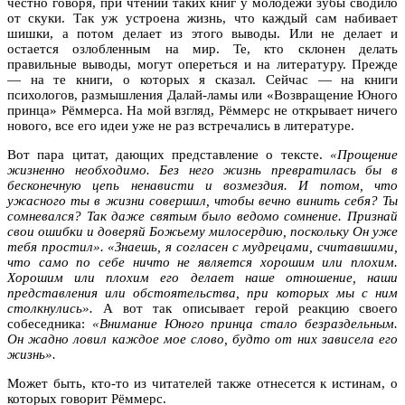
честно говоря, при чтении таких книг у молодежи зубы сводило
от скуки. Так уж устроена жизнь, что каждый сам набивает
шишки, а потом делает из этого выводы. Или не делает и
остается озлобленным на мир. Те, кто склонен делать
правильные выводы, могут опереться и на литературу. Прежде
— на те книги, о которых я сказал. Сейчас — на книги
психологов, размышления Далай-ламы или «Возвращение Юного
принца» Рёммерса. На мой взгляд, Рёммерс не открывает ничего
нового, все его идеи уже не раз встречались в литературе.
Вот пара цитат, дающих представление о тексте.
«Прощение
жизненно необходимо. Без него жизнь превратилась бы в
бесконечную цепь ненависти и возмездия. И потом, что
ужасного ты в жизни совершил, чтобы вечно винить себя? Ты
сомневался? Так даже святым было ведомо сомнение. Признай
свои ошибки и доверяй Божьему милосердию, поскольку Он уже
тебя простил». «Знаешь, я согласен с мудрецами, считавшими,
что само по себе ничто не является хорошим или плохим.
Хорошим или плохим его делает наше отношение, наши
представления или обстоятельства, при которых мы с ним
столкнулись».
А вот так описывает герой реакцию своего
собеседника:
«Внимание Юного принца стало безраздельным.
Он жадно ловил каждое мое слово, будто от них зависела его
жизнь».
Может быть, кто-то из читателей также отнесется к истинам, о
которых говорит Рёммерс.