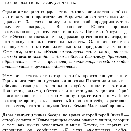
что они плохи и их не следует читать.
Однако же неприятно царапает использование известного образа
и литературного произведения. Впрочем, может это только меня
царапает? За свою книгу аргентинский предприниматель
получает награды, «Возвращение Юного принца»
рекомендовано для изучения в школах. Потомки Антуана де
Сент-Экзюпери сначала не поддержали аргентинского автора, но
потихоньку сменили гнев на милость. Один из потомков
французского писателя даже написал предисловие к книге
Рёммерса, заметив:
«Книга возвращает нас к тому, от чего
никогда нельзя отходить. Это любовь к ближнему, братство,
образование, семья — ценности, сплачивающие воедино любое
цивилизованное, гуманное общество».
Рёммерс рассказывает историю, якобы произошедшую с ним.
Герой книги едет по пустынным дорогам Патагонии и видит на
обочине лежащего подростка в голубом плаще с эполетами.
Подросток, видимо, обессилел и просто упал у дороги. Герой
книги переносит его в свою машину и далее едет с ним. Через
некоторое время, когда спасенный пришел в себя, в разговоре
выясняется, что это вернувшийся на Землю Маленький принц…
Далее следует длинная беседа, во время которой герой (читай —
автор) делится с Юным принцем своим знанием жизни, говорит
о том, как нужно относиться к миру. Кстати, на первых же
страницах он сообщает: «
Я знаю множество людей,