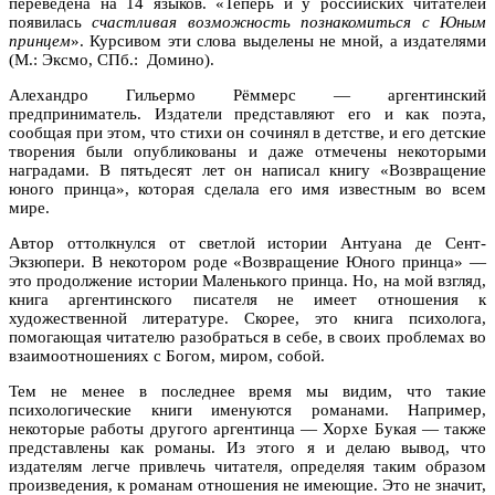
переведена на 14 языков. «Теперь и у российских читателей
появилась
счастливая возможность познакомиться с Юным
принцем
». Курсивом эти слова выделены не мной, а издателями
(М.: Эксмо, СПб.: Домино).
Алехандро Гильермо Рёммерс — аргентинский
предприниматель. Издатели представляют его и как поэта,
сообщая при этом, что стихи он сочинял в детстве, и его детские
творения были опубликованы и даже отмечены некоторыми
наградами. В пятьдесят лет он написал книгу «Возвращение
юного принца», которая сделала его имя известным во всем
мире.
Автор оттолкнулся от светлой истории Антуана де Сент-
Экзюпери. В некотором роде «Возвращение Юного принца» —
это продолжение истории Маленького принца. Но, на мой взгляд,
книга аргентинского писателя не имеет отношения к
художественной литературе. Скорее, это книга психолога,
помогающая читателю разобраться в себе, в своих проблемах во
взаимоотношениях с Богом, миром, собой.
Тем не менее в последнее время мы видим, что такие
психологические книги именуются романами. Например,
некоторые работы другого аргентинца — Хорхе Букая — также
представлены как романы. Из этого я и делаю вывод, что
издателям легче привлечь читателя, определяя таким образом
произведения, к романам отношения не имеющие. Это не значит,