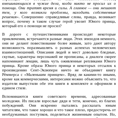
вмешивающихся в чужие дела, когда никто не просил их о
помощи. Они тратят время и силы. А главное — они мешают
тем, у кого возникли проблемы, находить собственные
решения».
Совершенно справедливые слова, правда, возникает
вопрос, почему в таком случае герой увозит Юного принца,
который его о помощи не просил?
В дороге с путешественниками происходят некоторые
приключения, встречаются разные люди. Этих эпизодов немного,
они не делают повествование более живым, зато дают автору
возможность поразмышлять о разных аспектах человеческих
взаимоотношений. Описания людей и мест довольно бледные,
скупые, характеры персонажей не прописаны, а диалоги скорее
напоминают лекции, лишь чуть оживленные репликами Юного
принца. Кроме образа Юного принца и некоторых отсылок к
произведению Сент-Экзюпери ничто не объединяет книгу
Рёммерса с «Маленьким принцем». Вряд ли какими-то иными,
кроме как коммерческими, интересами можно объяснить то, что
издатели выпустили обе эти книги в комплекте и оформили в
едином стиле.
Вспоминаются книги советского времени, адресованные
молодежи. Их писали взрослые дяди и тети, конечно, из благих
побуждений. Они искренно пытались рассказать юным
читателям, что такое хорошо и что такое плохо, предостеречь от
необдуманных поступков, поделиться жизненным опытом. Но,