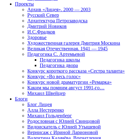
Проекты
Архив «Лицея». 2000 — 2003
Русский Север
Архитектура Петрозаводска
Дмитрий Новиков
И.С.Фрадков
Здоровье
Художественная галерея Дмитрия Москина
Великая Отечественная. 1941 — 1945
Педагогика С. Артемьевой
Педагогика школы
Педагогика двора
Конкурс короткого рассказа «Сестра таланта»
Конкурс «Во весь голос»
Конкурс новой драматургии «Ремарка»
Каким мы помним август 1991-го…
Михаил Швейцер
Блоги
Блог Лицея
Алла Нестеренко
Михаил Гольденберг
Родословная с Юлией Свинцовой
Видоискатель с Юлией Утышевой
Вернисаж с Ириной Ларионовой
Валентина Калачёва. Впечатления