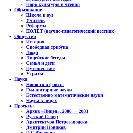
Парк культуры и чтения
Образование
Школа и вуз
Учитель
Реформы
ПОЛЁТ (научно-педагогический вестник)
Общество
История
Свободная трибуна
Люди
Лицейские беседы
Семья и дети
Путешествие
Утраты
Наука
Новости и факты
Гуманитарные науки
Естественно-математические науки
Наука в лицах
Проекты
Архив «Лицея». 2000 — 2003
Русский Север
Архитектура Петрозаводска
Дмитрий Новиков
И.С.Фрадков