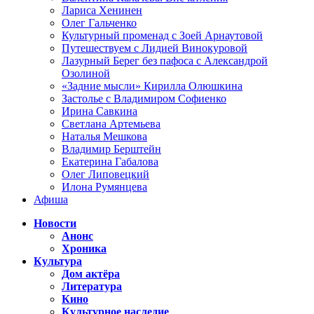
Лариса Хенинен
Олег Гальченко
Культурный променад с Зоей Арнаутовой
Путешествуем с Лидией Винокуровой
Лазурный Берег без пафоса с Александрой
Озолиной
«Задние мысли» Кирилла Олюшкина
Застолье с Владимиром Софиенко
Ирина Савкина
Светлана Артемьева
Наталья Мешкова
Владимир Берштейн
Екатерина Габалова
Олег Липовецкий
Илона Румянцева
Афиша
Новости
Анонс
Хроника
Культура
Дом актёра
Литература
Кино
Культурное наследие