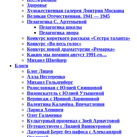
Здоровье
Художественная галерея Дмитрия Москина
Великая Отечественная. 1941 — 1945
Педагогика С. Артемьевой
Педагогика школы
Педагогика двора
Конкурс короткого рассказа «Сестра таланта»
Конкурс «Во весь голос»
Конкурс новой драматургии «Ремарка»
Каким мы помним август 1991-го…
Михаил Швейцер
Блоги
Блог Лицея
Алла Нестеренко
Михаил Гольденберг
Родословная с Юлией Свинцовой
Видоискатель с Юлией Утышевой
Вернисаж с Ириной Ларионовой
Валентина Калачёва. Впечатления
Лариса Хенинен
Олег Гальченко
Культурный променад с Зоей Арнаутовой
Путешествуем с Лидией Винокуровой
Лазурный Берег без пафоса с Александрой