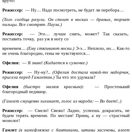
круто!
Режиссер:
— Ну… Надо посмотреть, не будет ли перебора…
(Того сообща разули. Он стоит в носках — драных, торчат
пальцы. Все смотрят. Пауза.)
Режиссер:
— Это… лучше снять, может? Так сказать,
поставить точку, раз уж в ногу со
временем…
(Ему стягивают носки.)
Э-э… Неплохо, но… Как-то
не очень благородно, гены не чувствуются…
Офелия:
— Я знаю!
(Кидается к сумочке.)
Режиссер:
— Ну-ну?..
(Офелия достала какой-то наборчик,
присела перед Гамлетом.)
Ты что это удумала?
Офелия
(быстро малюя красным)
:
— Простенький
благородный педикюр.
(Гамлет смущенно хихикает, голос из народа: — Во дает!..)
Режиссер:
— Смело! Свежо! Ладно, успеешь докрасить, не
будем терять времени. По местам! Принц, а ну — страстный
монолог!
Гамлет
(в камуфляжке с бантиками, штаны засучены, алеет