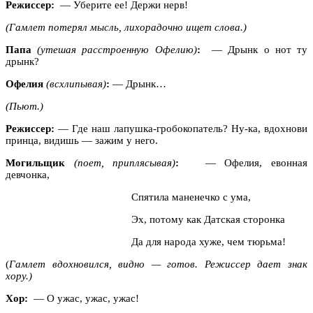
Режиссер:
— Уберите ее! Держи нерв!
(Гамлет потерял мысль, лихорадочно ищет слова.)
Папа
(утешая расстроенную Офелию)
:
— Дрынк о нот ту
дрынк?
Офелия
(всхлипывая)
:
— Дрынк…
(Пьют.)
Режиссер:
— Где наш лапушка-гробокопатель? Ну-ка, вдохнови
принца, видишь — зажим у него.
Могильщик
(поет, приплясывая)
:
— Офелия, евонная
девчонка,
Спятила маненечко с ума,
Эх, потому как Датская сторонка
Да для народа хуже, чем тюрьма!
(
Гамлет вдохновился, видно — готов. Режиссер дает знак
хору.)
Хор:
— О ужас, ужас, ужас!