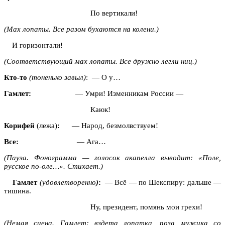
По вертикали!
(Мах лопаты. Все разом бухаются на колени.)
И горизонтали!
(Соответствующий мах лопаты. Все дружно легли ниц.)
Кто-то
(тоненько завыл)
: — О у…
Гамлет:
— Умри! Изменникам России —
Каюк!
Корифей
(лежа)
:
— Народ, безмолвствуем!
Все:
— Ага…
(Пауза. Фонограмма — голосок акапелла выводит: «Поле,
русское по-оле…». Стихает.)
Гамлет
(удовлетворенно
)
:
— Всё — по Шекспиру: дальше —
тишина.
Ну, президент, помянь мои грехи!
(Немая сцена. Гамлет: вздета лопатка, поза мужика со