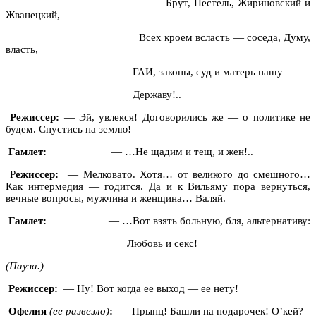
Брут, Пестель, Жириновский и
Жванецкий,
Всех кроем всласть — соседа, Думу,
власть,
ГАИ, законы, суд и матерь нашу —
Державу!..
Режиссер:
— Эй, увлекся! Договорились же — о политике не
будем. Спустись на землю!
Гамлет:
— …Не щадим и тещ, и жен!..
Р
ежиссер:
— Мелковато. Хотя… от великого до смешного…
Как интермедия — годится. Да и к Вильяму пора вернуться,
вечные вопросы, мужчина и женщина… Валяй.
Гамлет:
— …Вот взять больную, бля, альтернативу:
Любовь и секс!
(Пауза.)
Режиссер:
— Ну! Вот когда ее выход — ее нету!
Офелия
(ее развезло)
:
— Прынц! Башли на подарочек! О’кей?