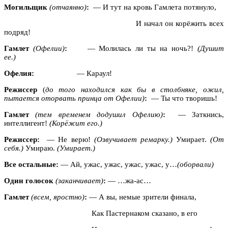
Могильщик
(отчаянно)
:
— И тут на кровь Гамлета потянуло,
И начал он корёжить всех
подряд!
Гамлет
(Офелии)
:
— Молилась ли ты на ночь?!
(Душит
ее.)
Офелия:
— Караул!
Режиссер
(
до того находился как бы в столбняке, ожил,
пытается оторвать принца от Офелии)
:
— Ты что творишь!
Гамлет
(тем временем додушил Офелию)
:
— Заткнись,
интеллигент!
(Корёжит его.)
Режиссер:
— Не верю!
(Озвучивает ремарку.)
Умирает.
(От
себя.)
Умираю.
(Умирает.)
Все остальные:
— Ай, ужас, ужас, ужас, ужас, у…
(оборвали)
Один голосок
(заканчивает)
:
— …жа-ас…
Гамлет
(всем, яростно)
:
— А вы, немые зрители финала,
Как Пастернаком сказано, в его