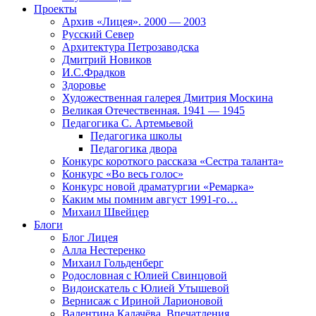
Проекты
Архив «Лицея». 2000 — 2003
Русский Север
Архитектура Петрозаводска
Дмитрий Новиков
И.С.Фрадков
Здоровье
Художественная галерея Дмитрия Москина
Великая Отечественная. 1941 — 1945
Педагогика С. Артемьевой
Педагогика школы
Педагогика двора
Конкурс короткого рассказа «Сестра таланта»
Конкурс «Во весь голос»
Конкурс новой драматургии «Ремарка»
Каким мы помним август 1991-го…
Михаил Швейцер
Блоги
Блог Лицея
Алла Нестеренко
Михаил Гольденберг
Родословная с Юлией Свинцовой
Видоискатель с Юлией Утышевой
Вернисаж с Ириной Ларионовой
Валентина Калачёва. Впечатления