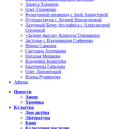
Лариса Хенинен
Олег Гальченко
Культурный променад с Зоей Арнаутовой
Путешествуем с Лидией Винокуровой
Лазурный Берег без пафоса с Александрой
Озолиной
«Задние мысли» Кирилла Олюшкина
Застолье с Владимиром Софиенко
Ирина Савкина
Светлана Артемьева
Наталья Мешкова
Владимир Берштейн
Екатерина Габалова
Олег Липовецкий
Илона Румянцева
Афиша
Новости
Анонс
Хроника
Культура
Дом актёра
Литература
Кино
Культурное наследие