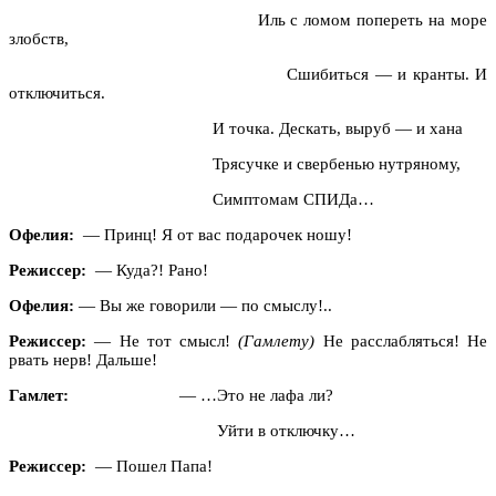
Иль с ломом попереть на море
злобств,
Сшибиться — и кранты. И
отключиться.
И точка. Дескать, выруб — и хана
Трясучке и свербенью нутряному,
Симптомам СПИДа…
Офелия:
— Принц! Я от вас подарочек ношу!
Режиссер:
— Куда?! Рано!
Офелия:
— Вы же говорили — по смыслу!..
Режиссер:
— Не тот смысл!
(Гамлету)
Не расслабляться! Не
рвать нерв! Дальше!
Гамлет:
— …Это не лафа ли?
Уйти в отключку…
Режиссер:
— Пошел Папа!