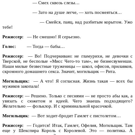
— Смех сквозь слезы…
— Зато на душе легче, — хоть посмеяться…
— Смейся, паяц, над разбитым корытом. Ужо
тебе!
Режиссер:
— Не смешно! Я серьезно.
Голос:
— Тогда — бабы…
Режиссер:
— Во! Подчеркиваю: не гламурихи, не девочки с
Тверской, не бесполые «Мисс Чего-то там», не бизнесвуменши.
Наши милые безвестные труженицы — школ, офисов, прилавков,
скромного домашнего секса. Значит, могильщик — Рита.
Могильщик:
— А что! Я согласная. Жизнь такая — всех бы
мужиков закопала!
Режиссер:
— Решено. Только с песнями — не просто абы как, а
увязать с сюжетом и идеей. Чего знаешь подходящего?
Желательно — фольклор. И с криминальной красочкой.
Могильщик
: — Вот ходит-бродит Гамлет с пистолетом…
Режиссер:
— Годится! Итак, Гамлет, Офелия, Могильщик. Там
еще у Шекспира Король с Королевой. Это — политика. А