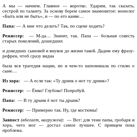
А мы — начнем. Главное — коротко. Ударим, так сказать,
сестрой по таланту. За основу берем самое знаменитое: монолог
«Быть или не быть», и — по его канве…
Папа:
— А мне что делать? Так, по сцене ходить?
Режиссер:
— М-да… Значит, так. Папа — больная совесть
старых поколений, дошедших
и доведших сыновей и внуков до жизни такой. Дадим ему фразу-
рефрен, чтоб сразу видна
была вся трагедия нации, но и чем-то напоминала по стилю о
сыне…
Из хора:
— А если так: «Ту дринк о нот ту дринк»?
Режиссер:
— Ёмко! Глубоко! Попробуй.
Папа:
— В ту дрынк ё нот ты дрынк?
Режиссер:
— Примерно так. Ну, где костюмы!
Завпост
(вбегает, нагружен)
:
— Вот: для тени папы, гробаря и
хора, чего мог — достал самое лучшее. С принцем пока
проблема.