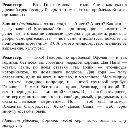
Режиссер:
— Вот. Голос молвы — голос бога, как сказал
древний грек Гесиод. Теперь костюмы. Это не проблема. Кстати,
где завпост?
Завпост
(выдвигаясь из-за спин)
:
— А чего? А чего? Как что —
сразу завпост! Костюмы? Еще про декорации вспомните! А
денег нет, это вам не совковые времена с дотациями, рынок на
дворе, самодеятельность — вот сами и делайтесь, пожалте на
подножный корм
(прим. 1)
. А уж это министерство, извините за
выражение, культуры…
Режиссер:
— Тихо! Говорю, не проблема! Офелия — и так
годится, без всех ты, любушка, нарядов хороша. Для Папы —
кстати, Папа, по всем статьям, ты, Толик! — что-нибудь
историческое, из домашнего подбора. Для хора — тогу
сварганить, одну на всех, и дешево, и модерново. Могильщику
— что-то народное, попроще, и — чтоб трудовой атрибут.
Главное — Гамлет. Все-таки — принц. Белогвардеец ихний. То
есть теперь для нас — хороший человек. И — наш белогвардеец,
в четвертом поколении, то есть свой, родимый, с родимыми, так
сказать, пятнами патриотизма. Но — чтоб гены читались.
Элементы благородства. Ясно? Давай, Саша, — чтоб через
минуту костюмы были.
(Завпост убегает, бормоча: «Кой черт занес меня на эту
галеру…»)