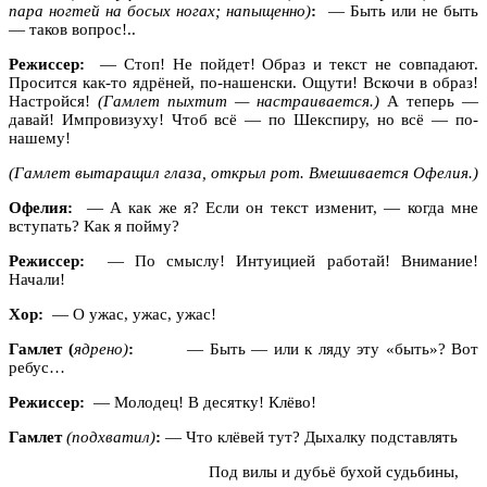
пара ногтей на босых ногах; напыщенно)
:
— Быть или не быть
— таков вопрос!..
Режиссер:
— Стоп! Не пойдет! Образ и текст не совпадают.
Просится как-то ядрёней, по-нашенски. Ощути! Вскочи в образ!
Настройся!
(Гамлет пыхтит — настраивается.)
А теперь —
давай! Импровизуху! Чтоб всё — по Шекспиру, но всё — по-
нашему!
(Гамлет вытаращил глаза, открыл рот. Вмешивается Офелия.)
Офелия:
— А как же я? Если он текст изменит, — когда мне
вступать? Как я пойму?
Режиссер:
— По смыслу! Интуицией работай! Внимание!
Начали!
Хор:
— О ужас, ужас, ужас!
Гамлет (
ядрено)
:
— Быть — или к ляду эту «быть»? Вот
ребус…
Режиссер:
— Молодец! В десятку! Клёво!
Гамлет
(подхватил)
:
— Что клёвей тут? Дыхалку подставлять
Под вилы и дубьё бухой судьбины,