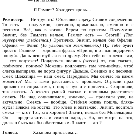
— Я Гамлет? Холодеет кровь…
Режиссер:
— Не трусить! Объясняю задачу. Ставим современно.
То есть — полу-умно, эротично, криминально, смешно и с
песнями. Всё, как в жизни. Берем по пунктам. Полу-умно.
Значит, без Гамлета нельзя. Гамлет есть — Сергей!
(Тот
неуверенно улыбается.)
Эротично. Значит, нельзя без Офелии.
Офелия — Женя!
(Та улыбается женственно.)
Ну, тебе будет
просто. Главное — коронная фраза: «Принц, я от вас подарочек
ношу!». Дашь всю глубь и всю драму. Это тебе не колечко там,
— тут подтекст! Подарочек носишь
(жест)
от, так сказать,
любимого, понимэ? Можешь подложить там что-нибудь, чтоб
слегка выпирало, не портя фигуру. Дальше. Смешно и с песнями.
Смех Шекспира — наш смех. Народный. Мы сейчас на каком
моменте? Мы с вами расстались с прошлым. Отрясли прах
проклятого социализма, с ног, с рук и с прочего… Схоронили,
так сказать. А кто-то умный сказал: с прошлым расстаются
смеясь. Не над социализмом, конечно, — проехали уже, не
актуально. Смеясь — вообще. Стёбная жизнь пошла, бляха-
муха! Пляска на костях, это клёво и эпатажно. Значит, носитель
смеха — кто? Тот, кто хоронит! Значит, нельзя без Могильщика.
Он — представитель и символ народа. Но, несмотря на это,
должен быть как бы обаятельным. Значит — что?
Голоса:
— Хазанова пригласим…