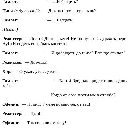
Гамлет:
— …И балдеть?
Папа
(с бутылкой)
:
— Дрынк о нот в ту дрынк?
Гамлет:
— …Балдеть!
(Пьют.)
Режиссер:
— Долго! Долго пьете! Не по-русски! Держать нерв!
Ну! «И видеть сны, быть может»!
Гамлет:
— И добалдеть до шиза? Вот где ступор!
Режиссер:
— Хорошо!
Хор:
— О ужас, ужас, ужас!
Гамлет:
— Какой бредняк придет в последний
кайф,
Когда от ёрза плоти мы в отрубе?
Офелия:
— Принц, у меня подарочек от вас!
Режиссер:
— Цыц!
Офелия:
— Так ведь по смыслу!