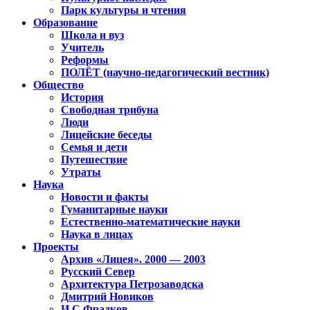
Парк культуры и чтения
Образование
Школа и вуз
Учитель
Реформы
ПОЛЁТ (научно-педагогический вестник)
Общество
История
Свободная трибуна
Люди
Лицейские беседы
Семья и дети
Путешествие
Утраты
Наука
Новости и факты
Гуманитарные науки
Естественно-математические науки
Наука в лицах
Проекты
Архив «Лицея». 2000 — 2003
Русский Север
Архитектура Петрозаводска
Дмитрий Новиков
И.С.Фрадков