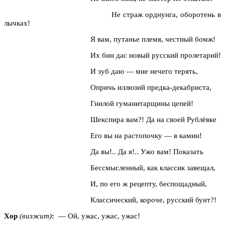
Не страж орднунга, оборотень в
лычках!
Я вам, путанье племя, честный бомж!
Их бин дас новый русский пролетарий!
И зуб даю — мне нечего терять,
Опричь иллюзий предка-декабриста,
Гнилой гуманитарщины цепей!
Шекспира вам?! Да на своей Рублёвке
Его вы на растопочку — в камин!
Да вы!.. Да я!.. Ужо вам! Показать
Бессмысленный, как классик завещал,
И, по его ж рецепту, беспощадный,
Классический, короче, русский бунт?!
Хор
(визжит)
:
— Ой, ужас, ужас, ужас!