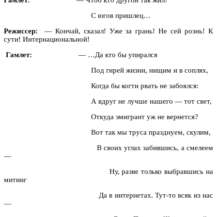
С югов пришлец…
Режиссер:
— Кончай, сказал! Уже за грань! Не сей рознь! К
сути! Интернациональной!
Гамлет:
— …Да кто бы упирался
Под гирей жизни, нищим и в соплях,
Когда бы когти рвать не забоялся:
А вдруг не лучше нашего — тот свет,
Откуда эмигрант уж не вернется?
Вот так мы труса празднуем, скулим,
В своих углах забившись, а смелеем
—
Ну, разве только выбравшись на
митинг
Да в интернетах. Тут-то всяк из нас
—