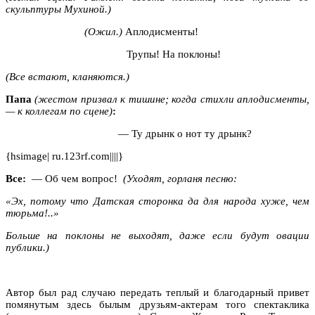
скульптуры Мухиной.)
(Ожил.)
Аплодисменты!
Трупы! На поклоны!
(Все встают, кланяются.)
Папа
(жестом призвал к тишине; когда стихли аплодисменты,
— к коллегам по сцене)
:
— Ту дрынк о нот ту дрынк?
{hsimage| ru.123rf.com||||}
Все:
— Об чем вопрос!
(Уходят, горланя песню:
«Эх, потому что Датская сторонка да для народа хуже, чем
тюрьма!..»
Больше на поклоны не выходят, даже если будут овации
публики.)
Автор был рад случаю передать теплый и благодарный привет
помянутым здесь былым друзьям-актерам того спектаклика