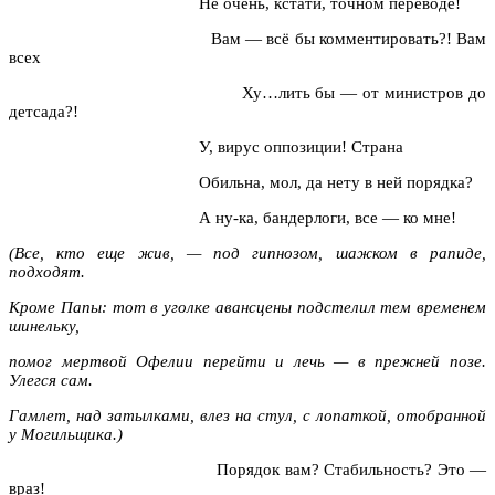
Не очень, кстати, точном переводе!
Вам — всё бы комментировать?! Вам
всех
Ху…лить бы — от министров до
детсада?!
У, вирус оппозиции! Страна
Обильна, мол, да нету в ней порядка?
А ну-ка, бандерлоги, все — ко мне!
(Все, кто еще жив, — под гипнозом, шажком в рапиде,
подходят.
Кроме Папы: тот в уголке авансцены подстелил тем временем
шинельку,
помог мертвой Офелии перейти и лечь — в прежней позе.
Улегся сам.
Гамлет, над затылками, влез на стул, с лопаткой, отобранной
у Могильщика.)
Порядок вам? Стабильность? Это —
враз!