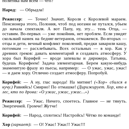
политика нам всем — что?
Народ:
— Обрыдла!
Режиссер:
— Точно! Значит, Короля с Королевой мараем.
Пенсионера этого, Полония, чтоб под ногами не путался, убьем
до начала спектакля. А вот Папу, ну, эту… тень Отца, —
оставим. Во-первых — уже покойник, нет проблем. Если увидят
скользкий намек на бедняг-ветеранов, отмажемся. Во-вторых —
отцы и дети, вечный конфликт поколений, предки заварили кашу,
потомкам — расхлебывать. Всех остальных — в хор. Как у
древних греков: давать комментарий и создавать атмосферу. У
хора был Корифей — вроде запевалы и дирижера. Татьяна,
будешь Корифеем! Задача элементарная. Берем какую-нибудь
знаменитую фразу из пьесы, например: — О ужас, ужас, ужас!
— и даем хору. Отлично создает атмосферу. Попробуй.
Корифей:
— А ну, глас народа! На митинг!
(«Хор» сбился в
кучу.)
Равняйсь! Смирно! По отмашке!
(Дирижирует. Хор, кто в
лес, кто по дрова: «О ужас, ужас, ужас…»)
Режиссер:
— Ужас. Ничего, споетесь. Главное — не тянуть.
Энергичней. Громче! Жутче!
Корифей:
— Народ, сплотись! Настройсь! Чётко по команде!
Хор
(гаркает)
:
— О! Ужас! Ужас!! Ужас!!!