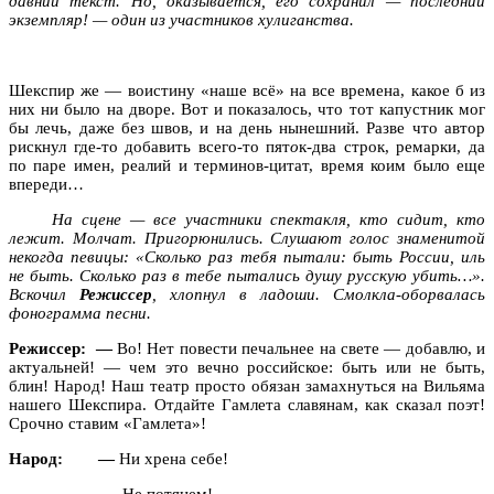
давний текст. Но, оказывается, его сохранил — последний
экземпляр! — один из участников хулиганства.
Шекспир же — воистину «наше всё» на все времена, какое б из
них ни было на дворе. Вот и показалось, что тот капустник мог
бы лечь, даже без швов, и на день нынешний. Разве что автор
рискнул где-то добавить всего-то пят
о
к-два строк, ремарки, да
по паре имен, реалий и терминов-цитат, время коим было еще
впереди…
На сцене — все участники спектакля, кто сидит, кто
лежит. Молчат. Пригорюнились. Слушают голос знаменитой
некогда певицы: «Сколько раз тебя пытали: быть России, иль
не быть. Сколько раз в тебе пытались душу русскую убить…».
Вскочил
Режиссер
, хлопнул в ладоши. Смолкла-оборвалась
фонограмма песни.
Режиссер: —
Во! Нет повести печальнее на свете — добавлю, и
актуальней! — чем это вечно российское: быть или не быть,
блин! Народ! Наш театр просто обязан замахнуться на Вильяма
нашего Шекспира. Отдайте Гамлета славянам, как сказал поэт!
Срочно ставим «Гамлета»!
Народ: —
Ни хрена себе!
— Не потянем!