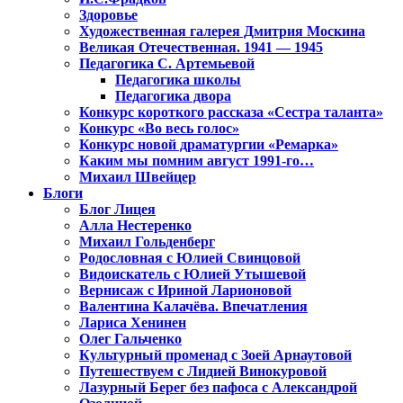
Здоровье
Художественная галерея Дмитрия Москина
Великая Отечественная. 1941 — 1945
Педагогика С. Артемьевой
Педагогика школы
Педагогика двора
Конкурс короткого рассказа «Сестра таланта»
Конкурс «Во весь голос»
Конкурс новой драматургии «Ремарка»
Каким мы помним август 1991-го…
Михаил Швейцер
Блоги
Блог Лицея
Алла Нестеренко
Михаил Гольденберг
Родословная с Юлией Свинцовой
Видоискатель с Юлией Утышевой
Вернисаж с Ириной Ларионовой
Валентина Калачёва. Впечатления
Лариса Хенинен
Олег Гальченко
Культурный променад с Зоей Арнаутовой
Путешествуем с Лидией Винокуровой
Лазурный Берег без пафоса с Александрой