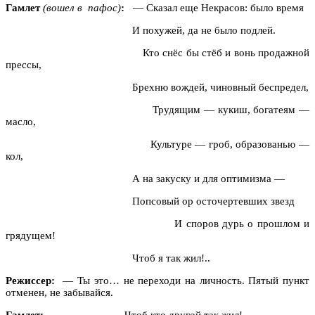
Гамлет
(вошел в пафос)
:
— Сказал еще Некрасов: было время
И похужей, да не было подлей.
Кто снёс бы стёб и вонь продажной
прессы,
Брехню вождей, чиновный беспредел,
Трудящим — кукиш, богатеям —
масло,
Культуре — гроб, образованью —
кол,
А на закуску и для оптимизма —
Попсовый ор осточертевших звезд
И споров дурь о прошлом и
грядущем!
Чтоб я так жил!..
Режиссер:
— Ты это… не переходи на личность. Пятый пункт
отменен, не забывайся.
Гамлет:
— Чтоб кто другой так жил!