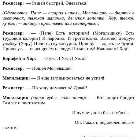
Режиссер:
— Решай быстрей. Одеваться!
(Одеваются. Папе — старая шинель, Могильщику — фартук в
цветочках, лыжная шапочка, детская лопатка. Хор, тесной
кучкой, — закинут простыней или скатертью.)
Режиссер:
— (Папе) Есть историзм! (Могильщику) Есть
трудовой колорит! И народно. И трогательно. Вызовет добрую
улыбку. (Хору) Ничего, скульптурно. Принцу — ждать не будем.
Принесут, — переоденем на ходу. По местам! Начинаем! Хор!
Корифей и Хор:
— О ужас! Ужас! Ужас!
Режиссер:
— Пошел Могильщик!
Могильщик:
— Я еще загримироваться не успел!
Режиссер:
— По ходу домажешь! Давай!
Могильщик
(крася губы, лихо поет)
:
— Вот ходит-бродит
Гамлет с пистолетом
И думает, кого бы-то убить.
Он, Гамлет, недоволен целым
светом,