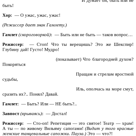
И думает он, быть или не
быть!
Хор:
— О ужас, ужас, ужас!
(Режиссер дает знак Гамлету.)
Гамлет
(скороговоркой)
:
— Быть или не быть — таков вопрос…
Режиссер:
— Стоп! Что ты верещишь? Это же Шекспир!
Глубину дай! Густо! Мудро!
(показывает) Что благородней духом?
Покоряться
Пращам и стрелам яростной
судьбы,
Иль, ополчась на море смут,
сразить их?.. Понял? Давай.
Гамлет:
— Быть? Или — НЕ быть?..
Завпост
(врываясь)
:
— Достал!
Режиссер:
— Сто-оп! Репетиция — это святое! Театр — храм!
А ты — по живому Вильяму сапогами!
(Видит у того красные
женские танцевальные сапожки. Пауза.)
Это — что?!