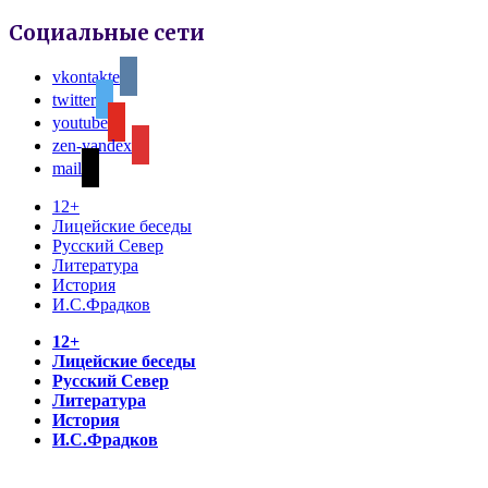
Социальные сети
vkontakte
twitter
youtube
zen-yandex
mail
12+
Лицейские беседы
Русский Север
Литература
История
И.С.Фрадков
12+
Лицейские беседы
Русский Север
Литература
История
И.С.Фрадков