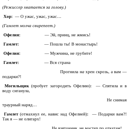
(Режиссер хватается за голову.)
Хор:
— О ужас, ужас, ужас…
(Гамлет молча свирепеет.)
Офелия:
— Эй, принц, не жмись!
Гамлет:
— Пошла ты! В монастырь!
Офелия:
— Мужчина, не грубите!
Гамлет:
— Вся страна
Прогнила н
а
хрен скрозь, а вам —
подарки?!
Могильщик
(пробует загородить Офелию): — Спятила и в
воду сиганула,
Не снимая
траурный наряд…
Гамлет
(отмахнул ее, навис над Офелией)
:
— Подарки вам?!
Так я — не олигарх!
Не взяточник, не мастер по откатам!