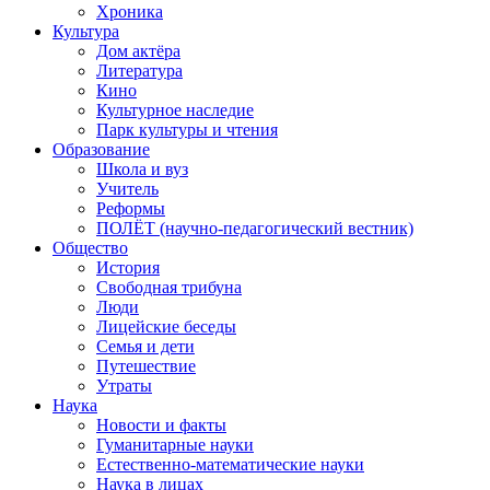
Хроника
Культура
Дом актёра
Литература
Кино
Культурное наследие
Парк культуры и чтения
Образование
Школа и вуз
Учитель
Реформы
ПОЛЁТ (научно-педагогический вестник)
Общество
История
Свободная трибуна
Люди
Лицейские беседы
Семья и дети
Путешествие
Утраты
Наука
Новости и факты
Гуманитарные науки
Естественно-математические науки
Наука в лицах