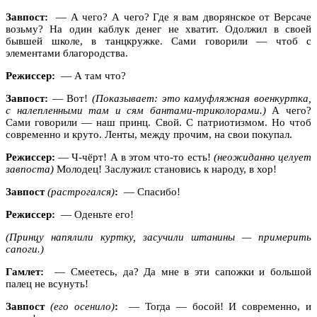
Завпост:
— А чего? А чего? Где я вам дворянское от Версаче
возьму? На один каблук денег не хватит. Одолжил в своей
бывшей школе, в танцкружке. Сами говорили — чтоб с
элементами благородства.
Режиссер:
— А там что?
Завпост:
— Вот!
(Показывает: это камуфляжная военкуртка,
с налепленными там и сям бантами-триколорами.)
А чего?
Сами говорили — наш принц. Свой. С патриотизмом. Но чтоб
современно и круто. Ленты, между прочим, на свои покупал.
Режиссер:
— Ч-чёрт! А в этом что-то есть!
(неожиданно целует
завпоста)
Молодец! Заслужил: становись к народу, в хор!
Завпост
(растрогался)
:
— Спасибо!
Режиссер:
— Оденьте его!
(Принцу напялили куртку, засучили штанины — примерить
сапоги.)
Гамлет:
— Смеетесь, да? Да мне в эти сапожки и большой
палец не всунуть!
Завпост
(его осенило)
:
— Тогда — босой! И современно, и