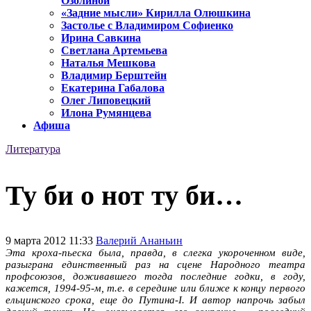
Озолиной
«Задние мысли» Кирилла Олюшкина
Застолье с Владимиром Софиенко
Ирина Савкина
Светлана Артемьева
Наталья Мешкова
Владимир Берштейн
Екатерина Габалова
Олег Липовецкий
Илона Румянцева
Афиша
Литература
Ту би о нот ту би…
9 марта 2012 11:33
Валерий Ананьин
Эта кроха-пьеска была, правда, в слегка укороченном виде,
разыграна единственный раз на сцене Народного театра
профсоюзов, доживавшего тогда последние годки, в году,
кажется, 1994-95-м, т.е. в середине или ближе к концу первого
ельцинского срока, еще до Путина-I. И автор напрочь забыл