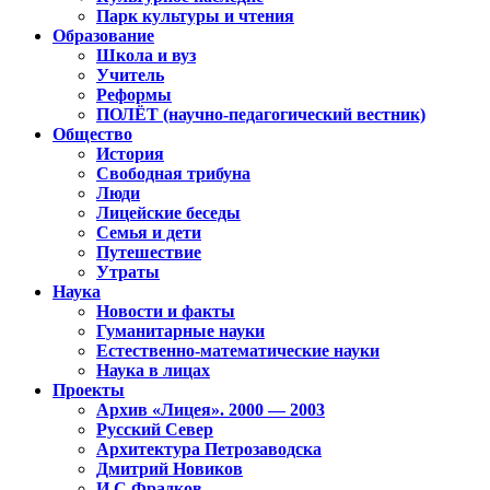
Парк культуры и чтения
Образование
Школа и вуз
Учитель
Реформы
ПОЛЁТ (научно-педагогический вестник)
Общество
История
Свободная трибуна
Люди
Лицейские беседы
Семья и дети
Путешествие
Утраты
Наука
Новости и факты
Гуманитарные науки
Естественно-математические науки
Наука в лицах
Проекты
Архив «Лицея». 2000 — 2003
Русский Север
Архитектура Петрозаводска
Дмитрий Новиков
И.С.Фрадков