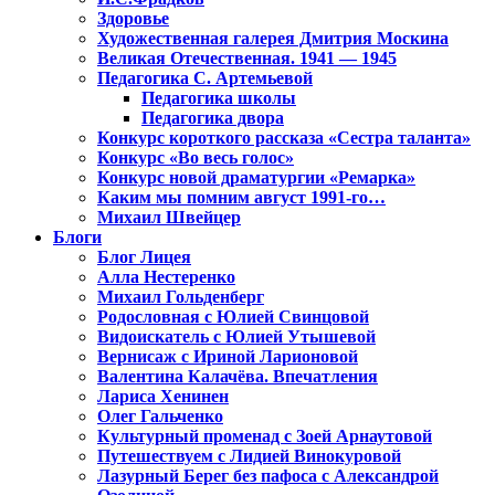
Здоровье
Художественная галерея Дмитрия Москина
Великая Отечественная. 1941 — 1945
Педагогика С. Артемьевой
Педагогика школы
Педагогика двора
Конкурс короткого рассказа «Сестра таланта»
Конкурс «Во весь голос»
Конкурс новой драматургии «Ремарка»
Каким мы помним август 1991-го…
Михаил Швейцер
Блоги
Блог Лицея
Алла Нестеренко
Михаил Гольденберг
Родословная с Юлией Свинцовой
Видоискатель с Юлией Утышевой
Вернисаж с Ириной Ларионовой
Валентина Калачёва. Впечатления
Лариса Хенинен
Олег Гальченко
Культурный променад с Зоей Арнаутовой
Путешествуем с Лидией Винокуровой
Лазурный Берег без пафоса с Александрой