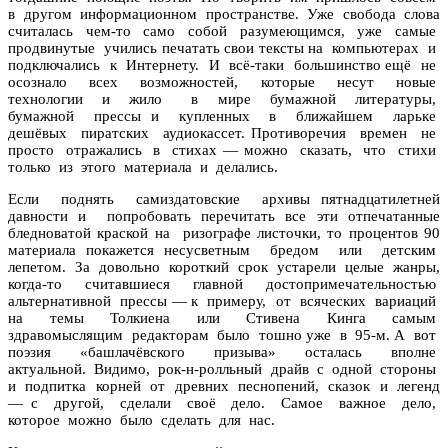
в другом информационном пространстве. Уже свобода слова
считалась чем-то само собой разумеющимся, уже самые
продвинутые учились печатать свои тексты на компьютерах и
подключались к Интернету. И всё-таки большинство ещё не
осознало всех возможностей, которые несут новые
технологии и жило в мире бумажной литературы,
бумажной прессы и купленных в ближайшем ларьке
дешёвых пиратских аудиокассет. Противоречия времен не
просто отражались в стихах — можно сказать, что стихи
только из этого материала и делались.
Если поднять самиздатовские архивы пятнадцатилетней
давности и попробовать перечитать все эти отпечатанные
бледноватой краской на ризографе листочки, то процентов 90
материала покажется несусветным бредом или детским
лепетом. За довольно короткий срок устарели целые жанры,
когда-то считавшиеся главной достопримечательностью
альтернативной прессы — к примеру, от всяческих вариаций
на темы Толкиена или Стивена Кинга самым
здравомыслящим редакторам было тошно уже в 95-м. А вот
поэзия «башлачёвского призыва» осталась вполне
актуальной. Видимо, рок-н-ролльный драйв с одной стороны
и подпитка корней от древних песнопений, сказок и легенд
— с другой, сделали своё дело. Самое важное дело,
которое можно было сделать для нас.