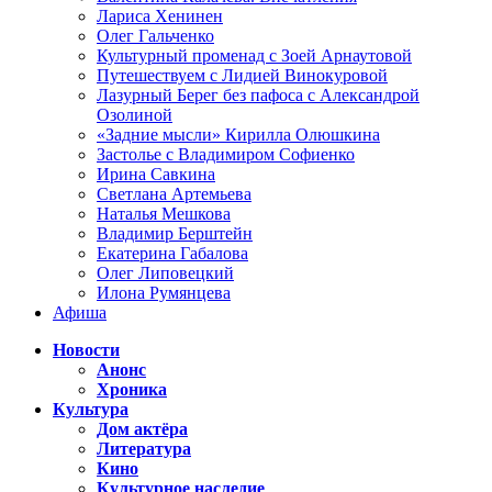
Лариса Хенинен
Олег Гальченко
Культурный променад с Зоей Арнаутовой
Путешествуем с Лидией Винокуровой
Лазурный Берег без пафоса с Александрой
Озолиной
«Задние мысли» Кирилла Олюшкина
Застолье с Владимиром Софиенко
Ирина Савкина
Светлана Артемьева
Наталья Мешкова
Владимир Берштейн
Екатерина Габалова
Олег Липовецкий
Илона Румянцева
Афиша
Новости
Анонс
Хроника
Культура
Дом актёра
Литература
Кино
Культурное наследие