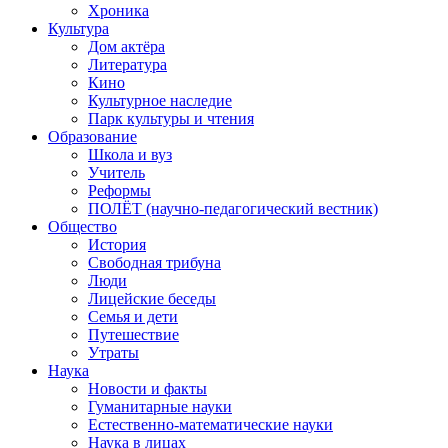
Хроника
Культура
Дом актёра
Литература
Кино
Культурное наследие
Парк культуры и чтения
Образование
Школа и вуз
Учитель
Реформы
ПОЛЁТ (научно-педагогический вестник)
Общество
История
Свободная трибуна
Люди
Лицейские беседы
Семья и дети
Путешествие
Утраты
Наука
Новости и факты
Гуманитарные науки
Естественно-математические науки
Наука в лицах