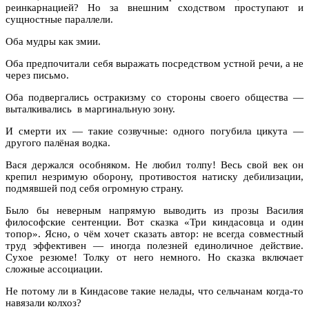
реинкарнацией? Но за внешним сходством проступают и
сущностные параллели.
Оба мудры как змии.
Оба предпочитали себя выражать посредством устной речи, а не
через письмо.
Оба подвергались остракизму со стороны своего общества —
выталкивались в маргинальную зону.
И смерти их — такие созвучные: одного погубила цикута —
другого палёная водка.
Вася держался особняком. Не любил толпу! Весь свой век он
крепил незримую оборону, противостоя натиску дебилизации,
подмявшей под себя огромную страну.
Было бы неверным напрямую выводить из прозы Василия
философские сентенции. Вот сказка «Три киндасовца и один
топор». Ясно, о чём хочет сказать автор: не всегда совместный
труд эффективен — иногда полезней единоличное действие.
Сухое резюме! Толку от него немного. Но сказка включает
сложные ассоциации.
Не потому ли в Киндасове такие нелады, что сельчанам когда-то
навязали колхоз?