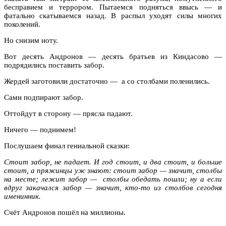
бесправием и террором. Пытаемся подняться ввысь — и
фатально скатываемся назад. В распыл уходят силы многих
поколений.
Но снизим ноту.
Вот десять Андронов — десять братьев из Киндасово —
подрядились поставить забор.
Жердей заготовили достаточно — а со столбами поленились.
Сами подпирают забор.
Оттойдут в сторону — прясла падают.
Ничего — поднимем!
Послушаем финал гениальной сказки:
Стоит забор, не падает. И год стоит, и два стоит, и больше
стоит, а пряжинцы уж знают: стоит забор — значит, столбы
на месте; лежит забор — столбы обедать пошли; ну а если
вдруг закачался забор — значит, кто-то из столбов сегодня
именинник.
Счёт Андронов пошёл на миллионы.