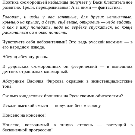
Поэтика скоморошьей небылицы получает у Васи блистательное
развитие. Трели, перещёлкиванья! А за ними — фантастика:
Говорят, и избы у вас занятные, для других непонятные:
крыльцо на крыше, а двери ещё выше, откроешь — небо видать,
а как в избу попадать, надо на верёвке спускаться, на конце
раскачаться да в окно попасть.
Чувствуете себя небожителями?
Это ведь русский космизм — в
его народном изводе.
Абсурд абсурду рознь.
В дедовских скоморошинах он феерический — в нынешних
детских страшилках кошмарный.
Абсурдизм Василия Фирсова окрашен в экзистенциалистские
тона.
Сколько киндасовых брошены на Руси своими обитателями?
Искали высокий смысл — получили бессмыслицу.
Нонсенс на нонсенсе!
Нонсенс, возводимый в энную степень — растущий в
бесконечной прогрессии!