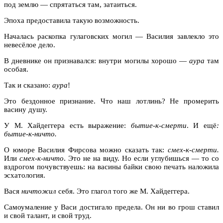
под землю — спрятаться там, затаиться.
Эпоха предоставила такую возможность.
Началась раскопка гулаговских могил — Василия завлекло это
невесёлое дело.
В дневнике он признавался: внутри могилы хорошо —
аура
там
особая.
Так и сказано:
аура
!
Это бездонное признание. Что наш лотлинь? Не промерить
васину душу.
У М. Хайдеггера есть выражение:
бытие-к-смерти
. И ещё
:
бытие-к-ничто.
О юморе Василия Фирсова можно сказать так:
смех-к-смерти.
Или
смех-к-ничто
. Это не на виду. Но если углубишься — то со
вздрогом почувствуешь: на васины байки свою печать наложила
эсхатология.
Вася
ничтожил
себя. Это глагол того же М. Хайдеггера.
Самоумаление у Васи достигало предела. Он ни во грош ставил
и свой талант, и свой труд.