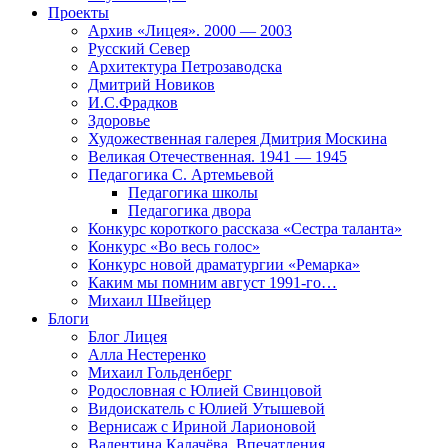
Проекты
Архив «Лицея». 2000 — 2003
Русский Север
Архитектура Петрозаводска
Дмитрий Новиков
И.С.Фрадков
Здоровье
Художественная галерея Дмитрия Москина
Великая Отечественная. 1941 — 1945
Педагогика С. Артемьевой
Педагогика школы
Педагогика двора
Конкурс короткого рассказа «Сестра таланта»
Конкурс «Во весь голос»
Конкурс новой драматургии «Ремарка»
Каким мы помним август 1991-го…
Михаил Швейцер
Блоги
Блог Лицея
Алла Нестеренко
Михаил Гольденберг
Родословная с Юлией Свинцовой
Видоискатель с Юлией Утышевой
Вернисаж с Ириной Ларионовой
Валентина Калачёва. Впечатления