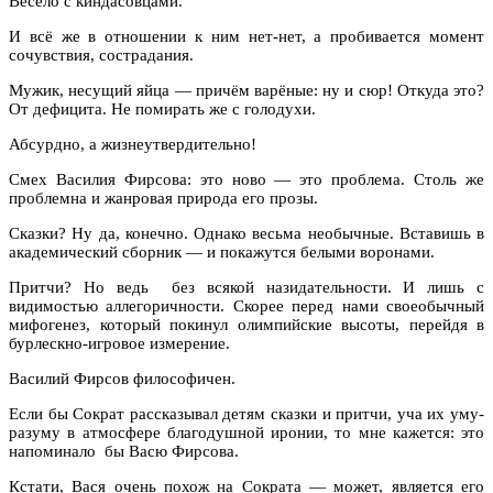
Весело с киндасовцами.
И всё же в отношении к ним нет-нет, а пробивается момент
сочувствия, сострадания.
Мужик, несущий яйца — причём варёные: ну и сюр! Откуда это?
От дефицита. Не помирать же с голодухи.
Абсурдно, а жизнеутвердительно!
Смех Василия Фирсова: это ново — это проблема. Столь же
проблемна и жанровая природа его прозы.
Сказки? Ну да, конечно. Однако весьма необычные. Вставишь в
академический сборник — и покажутся белыми воронами.
Притчи? Но ведь без всякой назидательности. И лишь с
видимостью аллегоричности. Скорее перед нами своеобычный
мифогенез, который покинул олимпийские высоты, перейдя в
бурлескно-игровое измерение.
Василий Фирсов философичен.
Если бы Сократ рассказывал детям сказки и притчи, уча их уму-
разуму в атмосфере благодушной иронии, то мне кажется: это
напоминало бы Васю Фирсова.
Кстати, Вася очень похож на Сократа — может, является его