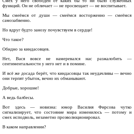
Смех у него свободен от каких бы то ни было служебных
функций. Он не обличает — не просвещает — не воспитывает.
Мы смеёмся от души — смеёмся восторженно — смеёмся
самозабвенно.
Но вдруг будто занозу почувствуем в сердце!
Что такое?
Обидно за киндасовцев.
Нет, Вася вовсе не намеревался нас разжалобить —
сентиментальности у него нет и в помине.
И всё же досада берёт, что киндасовцы так неудачливы — вечно
они терпят убыток, вечно их обманывают.
Добрые, хорошие!
А ведь балбесы.
Вот здесь — новизна: юмор Василия Фирсова чутко
сигнализирует, что состояние мира изменилось — потому и
смех исподволь, незаметно проэволюционировал.
В каком направлении?