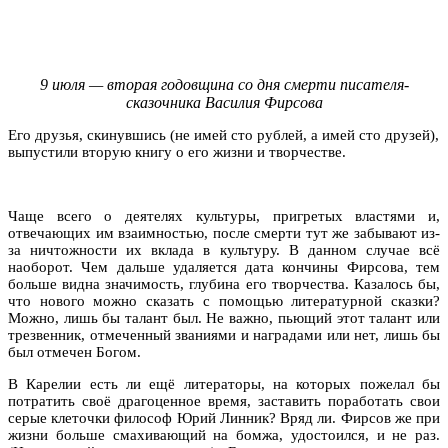
9 июля — вторая годовщина со дня смерти писателя-
сказочника Василия Фирсова
Его друзья, скинувшись (не имей сто рублей, а имей сто друзей),
выпустили вторую книгу о его жизни и творчестве.
Чаще всего о деятелях культуры, пригретых властями и,
отвечающих им взаимностью, после смерти тут же забывают из-
за ничтожности их вклада в культуру. В данном случае всё
наоборот. Чем дальше удаляется дата кончины Фирсова, тем
больше видна значимость, глубина его творчества. Казалось бы,
что нового можно сказать с помощью литературной сказки?
Можно, лишь бы талант был. Не важно, пьющий этот талант или
трезвенник, отмеченный званиями и наградами или нет, лишь бы
был отмечен Богом.
В Карелии есть ли ещё литераторы, на которых пожелал бы
потратить своё драгоценное время, заставить поработать свои
серые клеточки философ Юрий Линник? Вряд ли. Фирсов же при
жизни больше смахивающий на бомжа, удостоился, и не раз.