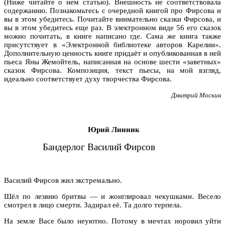
(Ниже читайте о нем статью). Внешность не соответствовала
содержанию. Познакомьтесь с очередной книгой про Фирсова и
вы в этом убедитесь. Почитайте внимательно сказки Фирсова, и
вы в этом убедитесь еще раз. В электронном виде 56 его сказок
можно почитать, в книге написано где. Сама же книга также
присутствует в «Электронной библиотеке авторов Карелии».
Дополнительную ценность книге придаёт и опубликованная в ней
пьеса Яны Жемойтель, написанная на основе шести «заветных»
сказок Фирсова. Композиция, текст пьесы, на мой взгляд,
идеально соответствует духу творчества Фирсова.
Дмитрий Москин
Юрий Линник
Бандерлог Василий Фирсов
Василий Фирсов жил экстремально.
Шёл по лезвию бритвы — и жонглировал чекушками. Весело
смотрел в лицо смерти. Задирал её. Та долго терпела.
На земле Васе было неуютно. Потому в мечтах норовил уйти