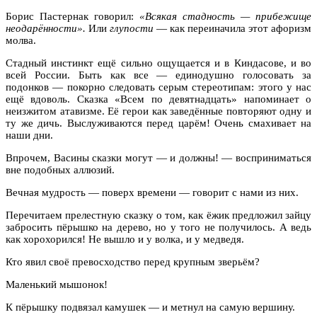
Борис Пастернак говорил:
«Всякая стадность — прибежище
неодарённости».
Или
глупости
— как переиначила этот афоризм
молва.
Стадный инстинкт ещё сильно ощущается и в Киндасове, и во
всей России. Быть как все — единодушно голосовать за
подонков — покорно следовать серым стереотипам: этого у нас
ещё вдоволь. Сказка «Всем по девятнадцать» напоминает о
неизжитом атавизме. Её герои как заведённые повторяют одну и
ту же дичь. Выслуживаются перед царём! Очень смахивает на
наши дни.
Впрочем, Васины сказки могут — и должны! — восприниматься
вне подобных аллюзий.
Вечная мудрость — поверх времени — говорит с нами из них.
Перечитаем прелестную сказку о том, как ёжик предложил зайцу
забросить пёрышко на дерево, но у того не получилось. А ведь
как хорохорился! Не вышло и у волка, и у медведя.
Кто явил своё превосходство перед крупным зверьём?
Маленький мышонок!
К пёрышку подвязал камушек — и метнул на самую вершину.