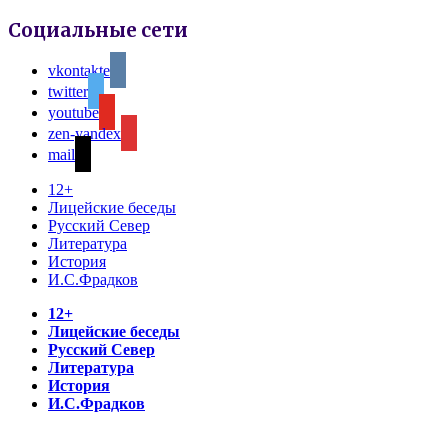
Социальные сети
vkontakte
twitter
youtube
zen-yandex
mail
12+
Лицейские беседы
Русский Север
Литература
История
И.С.Фрадков
12+
Лицейские беседы
Русский Север
Литература
История
И.С.Фрадков