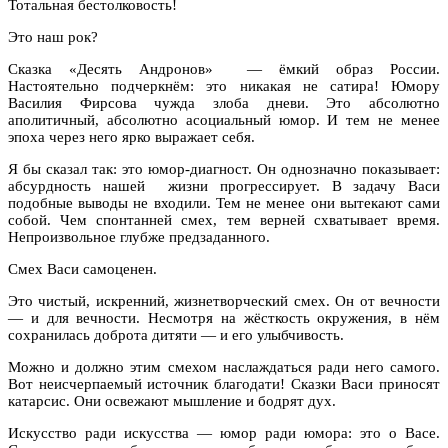
Тотальная бестолковость!
Это наш рок?
Сказка «Десять Андронов» — ёмкий образ России.
Настоятельно подчеркнём: это никакая не сатира! Юмору
Василия Фирсова чужда злоба дневи. Это абсолютно
аполитичный, абсолютно асоциальный юмор. И тем не менее
эпоха через него ярко выражает себя.
Я бы сказал так: это юмор-диагност. Он однозначно показывает:
абсурдность нашей жизни прогрессирует. В задачу Васи
подобные выводы не входили. Тем не менее они вытекают сами
собой. Чем спонтанней смех, тем верней схватывает время.
Непроизвольное глубже предзаданного.
Смех Васи самоценен.
Это чистый, искренний, жизнетворческий смех. Он от вечности
— и для вечности. Несмотря на жёсткость окружения, в нём
сохранилась доброта дитяти — и его улыбчивость.
Можно и должно этим смехом наслаждаться ради него самого.
Вот неисчерпаемый источник благодати! Сказки Васи приносят
катарсис. Они освежают мышление и бодрят дух.
Искусство ради искусства — юмор ради юмора: это о Васе.