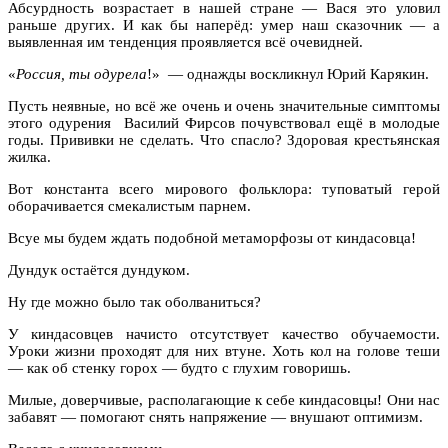
Абсурдность возрастает в нашей стране — Вася это уловил
раньше других. И как бы наперёд: умер наш сказочник — а
выявленная им тенденция проявляется всё очевидней.
«
Россия, ты одурела
!» — однажды воскликнул Юрий Карякин.
Пусть неявные, но всё же очень и очень значительные симптомы
этого одурения Василий Фирсов почувствовал ещё в молодые
годы. Прививки не сделать. Что спасло? Здоровая крестьянская
жилка.
Вот константа всего мирового фольклора: туповатый герой
оборачивается смекалистым парнем.
Всуе мы будем ждать подобной метаморфозы от киндасовца!
Дундук остаётся дундуком.
Ну где можно было так оболваниться?
У киндасовцев начисто отсутствует качество обучаемости.
Уроки жизни проходят для них втуне. Хоть кол на голове теши
— как об стенку горох — будто с глухим говоришь.
Милые, доверчивые, располагающие к себе киндасовцы! Они нас
забавят — помогают снять напряжение — внушают оптимизм.