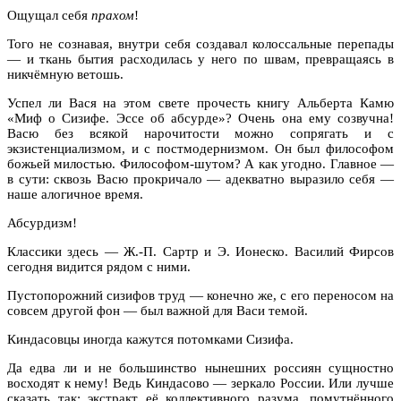
Ощущал себя
прахом
!
Того не сознавая, внутри себя создавал колоссальные перепады
— и ткань бытия расходилась у него по швам, превращаясь в
никчёмную ветошь.
Успел ли Вася на этом свете прочесть книгу Альберта Камю
«Миф о Сизифе. Эссе об абсурде»? Очень она ему созвучна!
Васю без всякой нарочитости можно сопрягать и с
экзистенциализмом, и с постмодернизмом. Он был философом
божьей милостью. Философом-шутом? А как угодно. Главное —
в сути: сквозь Васю прокричало — адекватно выразило себя —
наше алогичное время.
Абсурдизм!
Классики здесь — Ж.-П. Сартр и Э. Ионеско. Василий Фирсов
сегодня видится рядом с ними.
Пустопорожний сизифов труд — конечно же, с его переносом на
совсем другой фон — был важной для Васи темой.
Киндасовцы иногда кажутся потомками Сизифа.
Да едва ли и не большинство нынешних россиян сущностно
восходят к нему! Ведь Киндасово — зеркало России. Или лучше
сказать так: экстракт её коллективного разума, помутнённого