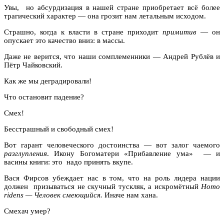
Увы, но абсурдизация в нашей стране приобретает всё более
трагический характер — она грозит нам летальным исходом.
Страшно, когда к власти в стране приходит
примитив
— он
опускает это качество вниз: в массы.
Даже не верится, что наши сомплеменники — Андрей Рублёв и
Пётр Чайковский.
Как же мы деградировали!
Что остановит падение?
Смех!
Бесстрашный и свободный смех!
Вот гарант человеческого достоинства — вот залог чаемого
разглупления
. Икону Богоматери «Прибавление ума» — и
васины книги: это надо принять вкупе.
Вася Фирсов убеждает нас в том, что на роль лидера нации
должен призываться не скучный тускляк, а искромётный
Homo
ridens
— Человек смеющийся.
Иначе нам хана.
Смехач умер?