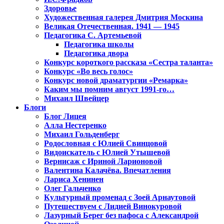
Здоровье
Художественная галерея Дмитрия Москина
Великая Отечественная. 1941 — 1945
Педагогика С. Артемьевой
Педагогика школы
Педагогика двора
Конкурс короткого рассказа «Сестра таланта»
Конкурс «Во весь голос»
Конкурс новой драматургии «Ремарка»
Каким мы помним август 1991-го…
Михаил Швейцер
Блоги
Блог Лицея
Алла Нестеренко
Михаил Гольденберг
Родословная с Юлией Свинцовой
Видоискатель с Юлией Утышевой
Вернисаж с Ириной Ларионовой
Валентина Калачёва. Впечатления
Лариса Хенинен
Олег Гальченко
Культурный променад с Зоей Арнаутовой
Путешествуем с Лидией Винокуровой
Лазурный Берег без пафоса с Александрой