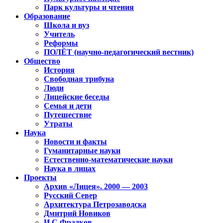
Парк культуры и чтения
Образование
Школа и вуз
Учитель
Реформы
ПОЛЁТ (научно-педагогический вестник)
Общество
История
Свободная трибуна
Люди
Лицейские беседы
Семья и дети
Путешествие
Утраты
Наука
Новости и факты
Гуманитарные науки
Естественно-математические науки
Наука в лицах
Проекты
Архив «Лицея». 2000 — 2003
Русский Север
Архитектура Петрозаводска
Дмитрий Новиков
И.С.Фрадков