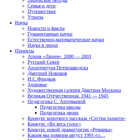
Лицейские беседы
Семья и дети
Путешествие
Утраты
Наука
Новости и факты
Гуманитарные науки
Естественно-математические науки
Наука в лицах
Проекты
Архив «Лицея». 2000 — 2003
Русский Север
Архитектура Петрозаводска
Дмитрий Новиков
И.С.Фрадков
Здоровье
Художественная галерея Дмитрия Москина
Великая Отечественная. 1941 — 1945
Педагогика С. Артемьевой
Педагогика школы
Педагогика двора
Конкурс короткого рассказа «Сестра таланта»
Конкурс «Во весь голос»
Конкурс новой драматургии «Ремарка»
Каким мы помним август 1991-го…