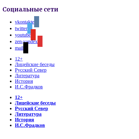
Социальные сети
vkontakte
twitter
youtube
zen-yandex
mail
12+
Лицейские беседы
Русский Север
Литература
История
И.С.Фрадков
12+
Лицейские беседы
Русский Север
Литература
История
И.С.Фрадков