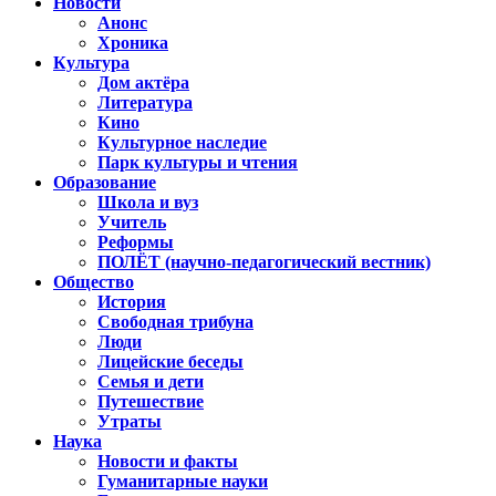
Новости
Анонс
Хроника
Культура
Дом актёра
Литература
Кино
Культурное наследие
Парк культуры и чтения
Образование
Школа и вуз
Учитель
Реформы
ПОЛЁТ (научно-педагогический вестник)
Общество
История
Свободная трибуна
Люди
Лицейские беседы
Семья и дети
Путешествие
Утраты
Наука
Новости и факты
Гуманитарные науки