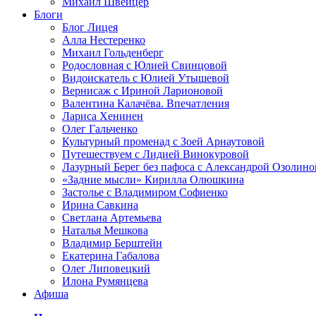
Михаил Швейцер
Блоги
Блог Лицея
Алла Нестеренко
Михаил Гольденберг
Родословная с Юлией Свинцовой
Видоискатель с Юлией Утышевой
Вернисаж с Ириной Ларионовой
Валентина Калачёва. Впечатления
Лариса Хенинен
Олег Гальченко
Культурный променад с Зоей Арнаутовой
Путешествуем с Лидией Винокуровой
Лазурный Берег без пафоса с Александрой Озолино
«Задние мысли» Кирилла Олюшкина
Застолье с Владимиром Софиенко
Ирина Савкина
Светлана Артемьева
Наталья Мешкова
Владимир Берштейн
Екатерина Габалова
Олег Липовецкий
Илона Румянцева
Афиша