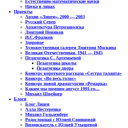
Естественно-математические науки
Наука в лицах
Проекты
Архив «Лицея». 2000 — 2003
Русский Север
Архитектура Петрозаводска
Дмитрий Новиков
И.С.Фрадков
Здоровье
Художественная галерея Дмитрия Москина
Великая Отечественная. 1941 — 1945
Педагогика С. Артемьевой
Педагогика школы
Педагогика двора
Конкурс короткого рассказа «Сестра таланта»
Конкурс «Во весь голос»
Конкурс новой драматургии «Ремарка»
Каким мы помним август 1991-го…
Михаил Швейцер
Блоги
Блог Лицея
Алла Нестеренко
Михаил Гольденберг
Родословная с Юлией Свинцовой
Видоискатель с Юлией Утышевой