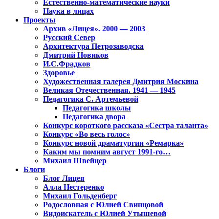
Естественно-математические науки
Наука в лицах
Проекты
Архив «Лицея». 2000 — 2003
Русский Север
Архитектура Петрозаводска
Дмитрий Новиков
И.С.Фрадков
Здоровье
Художественная галерея Дмитрия Москина
Великая Отечественная. 1941 — 1945
Педагогика С. Артемьевой
Педагогика школы
Педагогика двора
Конкурс короткого рассказа «Сестра таланта»
Конкурс «Во весь голос»
Конкурс новой драматургии «Ремарка»
Каким мы помним август 1991-го…
Михаил Швейцер
Блоги
Блог Лицея
Алла Нестеренко
Михаил Гольденберг
Родословная с Юлией Свинцовой
Видоискатель с Юлией Утышевой