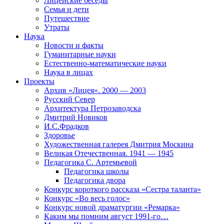
Лицейские беседы
Семья и дети
Путешествие
Утраты
Наука
Новости и факты
Гуманитарные науки
Естественно-математические науки
Наука в лицах
Проекты
Архив «Лицея». 2000 — 2003
Русский Север
Архитектура Петрозаводска
Дмитрий Новиков
И.С.Фрадков
Здоровье
Художественная галерея Дмитрия Москина
Великая Отечественная. 1941 — 1945
Педагогика С. Артемьевой
Педагогика школы
Педагогика двора
Конкурс короткого рассказа «Сестра таланта»
Конкурс «Во весь голос»
Конкурс новой драматургии «Ремарка»
Каким мы помним август 1991-го…