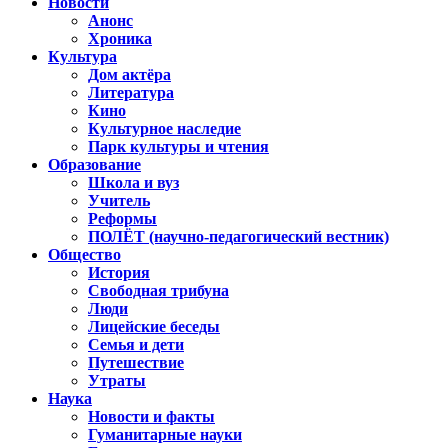
Новости
Анонс
Хроника
Культура
Дом актёра
Литература
Кино
Культурное наследие
Парк культуры и чтения
Образование
Школа и вуз
Учитель
Реформы
ПОЛЁТ (научно-педагогический вестник)
Общество
История
Свободная трибуна
Люди
Лицейские беседы
Семья и дети
Путешествие
Утраты
Наука
Новости и факты
Гуманитарные науки