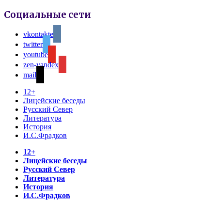
Социальные сети
vkontakte
twitter
youtube
zen-yandex
mail
12+
Лицейские беседы
Русский Север
Литература
История
И.С.Фрадков
12+
Лицейские беседы
Русский Север
Литература
История
И.С.Фрадков