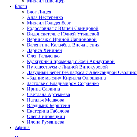
Михаил Швейцер
Блоги
Блог Лицея
Алла Нестеренко
Михаил Гольденберг
Родословная с Юлией Свинцовой
Видоискатель с Юлией Утышевой
Вернисаж с Ириной Ларионовой
Валентина Калачёва. Впечатления
Лариса Хенинен
Олег Гальченко
Культурный променад с Зоей Арнаутовой
Путешествуем с Лидией Винокуровой
Лазурный Берег без пафоса с Александрой Озолино
«Задние мысли» Кирилла Олюшкина
Застолье с Владимиром Софиенко
Ирина Савкина
Светлана Артемьева
Наталья Мешкова
Владимир Берштейн
Екатерина Габалова
Олег Липовецкий
Илона Румянцева
Афиша