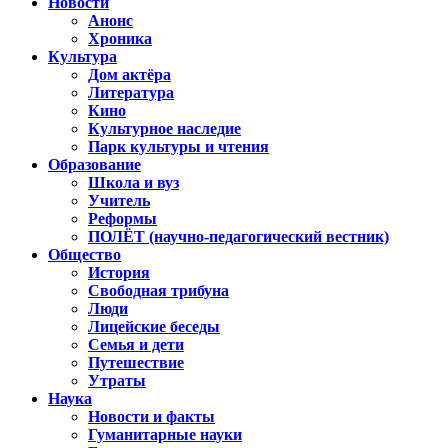
Новости
Анонс
Хроника
Культура
Дом актёра
Литература
Кино
Культурное наследие
Парк культуры и чтения
Образование
Школа и вуз
Учитель
Реформы
ПОЛЁТ (научно-педагогический вестник)
Общество
История
Свободная трибуна
Люди
Лицейские беседы
Семья и дети
Путешествие
Утраты
Наука
Новости и факты
Гуманитарные науки