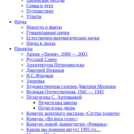
Лицейские беседы
Семья и дети
Путешествие
Утраты
Наука
Новости и факты
Гуманитарные науки
Естественно-математические науки
Наука в лицах
Проекты
Архив «Лицея». 2000 — 2003
Русский Север
Архитектура Петрозаводска
Дмитрий Новиков
И.С.Фрадков
Здоровье
Художественная галерея Дмитрия Москина
Великая Отечественная. 1941 — 1945
Педагогика С. Артемьевой
Педагогика школы
Педагогика двора
Конкурс короткого рассказа «Сестра таланта»
Конкурс «Во весь голос»
Конкурс новой драматургии «Ремарка»
Каким мы помним август 1991-го…