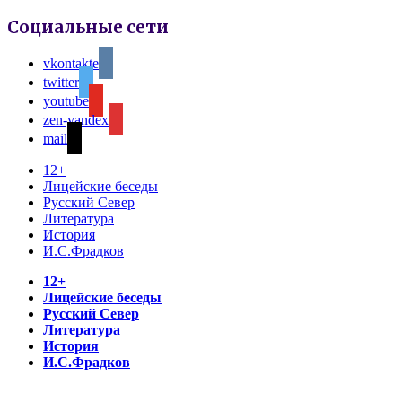
Социальные сети
vkontakte
twitter
youtube
zen-yandex
mail
12+
Лицейские беседы
Русский Север
Литература
История
И.С.Фрадков
12+
Лицейские беседы
Русский Север
Литература
История
И.С.Фрадков