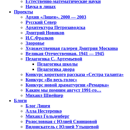
Естественно-математические науки
Наука в лицах
Проекты
Архив «Лицея». 2000 — 2003
Русский Север
Архитектура Петрозаводска
Дмитрий Новиков
И.С.Фрадков
Здоровье
Художественная галерея Дмитрия Москина
Великая Отечественная. 1941 — 1945
Педагогика С. Артемьевой
Педагогика школы
Педагогика двора
Конкурс короткого рассказа «Сестра таланта»
Конкурс «Во весь голос»
Конкурс новой драматургии «Ремарка»
Каким мы помним август 1991-го…
Михаил Швейцер
Блоги
Блог Лицея
Алла Нестеренко
Михаил Гольденберг
Родословная с Юлией Свинцовой
Видоискатель с Юлией Утышевой