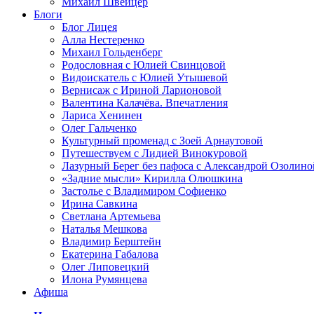
Михаил Швейцер
Блоги
Блог Лицея
Алла Нестеренко
Михаил Гольденберг
Родословная с Юлией Свинцовой
Видоискатель с Юлией Утышевой
Вернисаж с Ириной Ларионовой
Валентина Калачёва. Впечатления
Лариса Хенинен
Олег Гальченко
Культурный променад с Зоей Арнаутовой
Путешествуем с Лидией Винокуровой
Лазурный Берег без пафоса с Александрой Озолино
«Задние мысли» Кирилла Олюшкина
Застолье с Владимиром Софиенко
Ирина Савкина
Светлана Артемьева
Наталья Мешкова
Владимир Берштейн
Екатерина Габалова
Олег Липовецкий
Илона Румянцева
Афиша