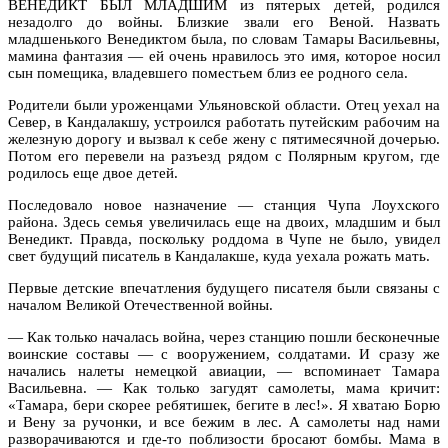
ВЕНЕДИКТ БЫЛ МЛАДШИМ из пятерых детей, родился
незадолго до войны. Близкие звали его Веной. Назвать
младшенького Венедиктом была, по словам Тамары Васильевны,
мамина фантазия — ей очень нравилось это имя, которое носил
сын помещика, владевшего поместьем близ ее родного села.
Родители были уроженцами Ульяновской области. Отец уехал на
Север, в Кандалакшу, устроился работать путейским рабочим на
железную дорогу и вызвал к себе жену с пятимесячной дочерью.
Потом его перевели на разъезд рядом с Полярным кругом, где
родилось еще двое детей.
Последовало новое назначение — станция Чупа Лоухского
района. Здесь семья увеличилась еще на двоих, младшим и был
Венедикт. Правда, поскольку роддома в Чупе не было, увидел
свет будущий писатель в Кандалакше, куда уехала рожать мать.
Первые детские впечатления будущего писателя были связаны с
началом Великой Отечественной войны.
— Как только началась война, через станцию пошли бесконечные
воинские составы — с вооружением, солдатами. И сразу же
начались налеты немецкой авиации, — вспоминает Тамара
Васильевна. — Как только загудят самолеты, мама кричит:
«Тамара, бери скорее ребятишек, бегите в лес!». Я хватаю Борю
и Вену за ручонки, и все бежим в лес. А самолеты над нами
разворачиваются и где-то поблизости бросают бомбы. Мама в