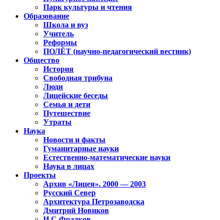
Парк культуры и чтения
Образование
Школа и вуз
Учитель
Реформы
ПОЛЁТ (научно-педагогический вестник)
Общество
История
Свободная трибуна
Люди
Лицейские беседы
Семья и дети
Путешествие
Утраты
Наука
Новости и факты
Гуманитарные науки
Естественно-математические науки
Наука в лицах
Проекты
Архив «Лицея». 2000 — 2003
Русский Север
Архитектура Петрозаводска
Дмитрий Новиков
И.С.Фрадков