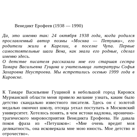
Венедикт Ерофеев (1938 — 1990)
Да, это именно так: 24 октября 1938 года, когда родился
прославленный автор поэмы «Москва — Петушки», его
родители жили в Карелии, в поселке Чупа. Первые
самостоятельные шаги Вена, как звали его родные, сделал
именно здесь.
О детстве писателя рассказали мне его старшая сестра
Тамара Васильевна Гущина и учительница литературы Софья
Захаровна Неустроева. Мы встретились осенью 1999 года в
Кировске.
К Тамаре Васильевне Гущиной в небольшой город Кировск
Мурманской области меня привело желание узнать, каким было
детство скандально известного писателя. Здесь он с золотой
медалью окончил школу, отсюда уехал поступать в Московский
университет. Хотелось понять, в чем истоки надлома, иронично-
трагического мировосприятия Венедикта Ерофеева. Не давала
покоя фраза из «Петушков»: «Мне очень вредит моя
деликатность, она исковеркала мне мою юность. Мое детство и
отрочество».