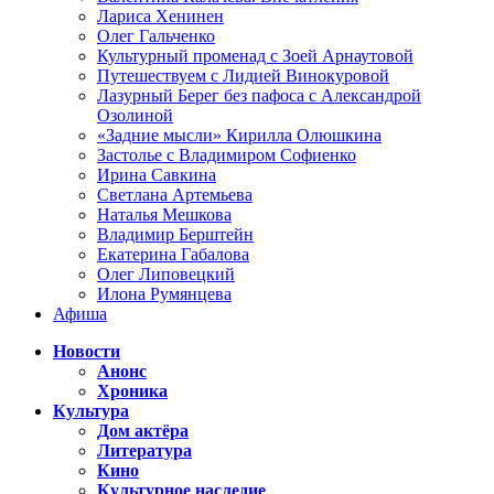
Лариса Хенинен
Олег Гальченко
Культурный променад с Зоей Арнаутовой
Путешествуем с Лидией Винокуровой
Лазурный Берег без пафоса с Александрой
Озолиной
«Задние мысли» Кирилла Олюшкина
Застолье с Владимиром Софиенко
Ирина Савкина
Светлана Артемьева
Наталья Мешкова
Владимир Берштейн
Екатерина Габалова
Олег Липовецкий
Илона Румянцева
Афиша
Новости
Анонс
Хроника
Культура
Дом актёра
Литература
Кино
Культурное наследие