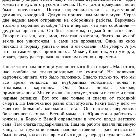
комната и кухня с русской печью. Нам, такой оравушке. негде
было поселиться. Потом определили-таки в пустующий
домишко, холодный. Дедушка принес нам мешок муки. Через
две недели меня отправили на оборонные работы. Вернулась
только в середине декабря 41-го и первое, что мне сообщили —
дедушка арестован. Он был конюхом, седьмой десяток шел.
Говорят, сказал, что, мол, хвастали-хвастали, будто на чужой
земле все уничтожим, а сами все прозевали. Одна из снох
поехала в тюрьму узнать о нем, а ей сказали: «Он умер». А уж
что на самом деле произошло… Может, били так, что умер, а,
может, сразу расстреляли по законам военного времени.
После этого нам помощи уже не от кого было ждать. Мало того,
нас вообще за эвакуированных не считали! Не получали
карточек, ничего, что было положено. Спасло только то, что мы
все время копались на неубранных колхозных полях и
откапывали картошку. Она была черная, мокрая,
примороженная. Мы ее мыли как следует, толкли в ступе и пекли
черные лепешки. Вот это нас только и спасло от голодной
смерти. Но Веночка все равно стал опухать. Рахит был у него —
животик большой, косолапить стал. Он невзгоды переносил
болезненнее всех нас. Весной мама, я и Юрик стали работать в
колхозе, а Борю с Веной определили в что-то вроде детского
сада. Там слегка подкармливали. Нам на работе давали пшенную
кашу, а за трудодни только палочки ставили — рассчитываться
было нечем, колхоз все время был в долгу перед государством. В