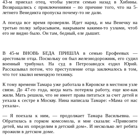
43-м приехал отец, чтобы увезти семью назад в Хибины.
Возвращались с приключениями – по причине того, что на 5-
летнего Венедикта пропуска почему-то не дали.
А поезда все время проверяли. Идет наряд, и мы Венечку на
третью полку забрасываем, накрываем какими-то узлами, чтоб
его не видно было. Он там, бедный, еле дышит.
В 45-м ВНОВЬ БЕДА ПРИШЛА в семью Ерофеевых —
арестовали отца. Поскольку он был железнодорожник, его судил
военный трибунал. На суд в Петрозаводск ездил Юрий.
Рассказывал потом, что преступление отца заключалось в том,
что тот хвалил немецкую технику.
К тому времени Тамара уже работала в Кировске в местном узле
связи. До 47-го года, когда мать потеряла работу, еще кое-как
жили. Мать решила, что не имеет права питаться за счет детей и
уехала к сестре в Москву. Нина написала Тамаре: «Мама от нас
уехала».
— Я поехала к ним, — продолжает Тамара Васильевна. —
Обратилась в горком комсомола, и мне сказали: «Привозите
детей, мы их определим в детский дом». И несколько лет ребята
прожили в детском доме.