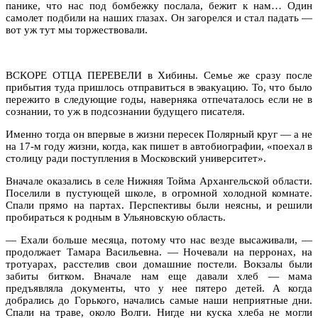
панике, что нас под бомбежку послала, бежит к нам… Один
самолет подбили на наших глазах. Он загорелся и стал падать —
вот уж тут мы торжествовали.
ВСКОРЕ ОТЦА ПЕРЕВЕЛИ в Хибины. Семье же сразу после
прибытия туда пришлось отправиться в эвакуацию. То, что было
пережито в следующие годы, наверняка отпечаталось если не в
сознании, то уж в подсознании будущего писателя.
Именно тогда он впервые в жизни пересек Полярный круг — а не
на 17-м году жизни, когда, как пишет в автобиографии, «поехал в
столицу ради поступления в Московский университет».
Вначале оказались в селе Нижняя Тойма Архангельской области.
Поселили в пустующей школе, в огромной холодной комнате.
Спали прямо на партах. Перспективы были неясны, и решили
пробираться к родным в Ульяновскую область.
— Ехали больше месяца, потому что нас везде высаживали, —
продолжает Тамара Васильевна. — Ночевали на перронах, на
тротуарах, расстелив свои домашние постели. Вокзалы были
забиты битком. Вначале нам еще давали хлеб — мама
предъявляла документы, что у нее пятеро детей. А когда
добрались до Горького, начались самые наши неприятные дни.
Спали на траве, около Волги. Нигде ни куска хлеба не могли