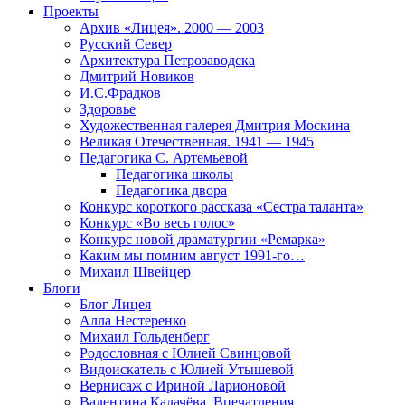
Проекты
Архив «Лицея». 2000 — 2003
Русский Север
Архитектура Петрозаводска
Дмитрий Новиков
И.С.Фрадков
Здоровье
Художественная галерея Дмитрия Москина
Великая Отечественная. 1941 — 1945
Педагогика С. Артемьевой
Педагогика школы
Педагогика двора
Конкурс короткого рассказа «Сестра таланта»
Конкурс «Во весь голос»
Конкурс новой драматургии «Ремарка»
Каким мы помним август 1991-го…
Михаил Швейцер
Блоги
Блог Лицея
Алла Нестеренко
Михаил Гольденберг
Родословная с Юлией Свинцовой
Видоискатель с Юлией Утышевой
Вернисаж с Ириной Ларионовой
Валентина Калачёва. Впечатления