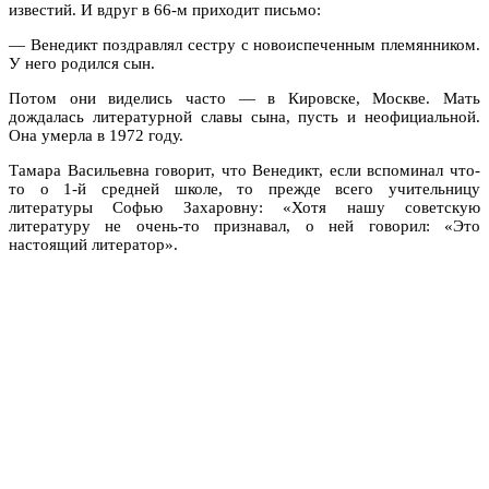
известий. И вдруг в 66-м приходит письмо:
— Венедикт поздравлял сестру с новоиспеченным племянником.
У него родился сын.
Потом они виделись часто — в Кировске, Москве. Мать
дождалась литературной славы сына, пусть и неофициальной.
Она умерла в 1972 году.
Тамара Васильевна говорит, что Венедикт, если вспоминал что-
то о 1-й средней школе, то прежде всего учительницу
литературы Софью Захаровну: «Хотя нашу советскую
литературу не очень-то признавал, о ней говорил: «Это
настоящий литератор».