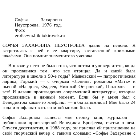
Софья Захаровна
Неустроева. 1976 год.
Фото
erofeevm.bibliokirovsk.ru
СОФЬЯ ЗАХАРОВНА НЕУСТРОЕВА давно на пенсии. Я
встретилась с ней в ее квартире, заставленной книжными
шкафами. Она помнит знаменитого ученика:
— В школе у него не было того, что потом в университете, когда
он прославился тем, что все отрицал. Да и какой была
литература в школе в 50-е годы? Маяковский — патриотическая
лирика, Горький — с очерком «Ленин», романом «Мать» и
пьесой «На дне», Фадеев, Николай Островский, Шолохов — и
все! И давали произведения современной литературы, которые
прославились в данный момент. Если бы у меня был с
Венедиктом какой-то конфликт — я бы запомнила! Мне было 24
года и конфликтовать со мной можно было.
Софья Захаровна вынесла мне стопку книг, журналов —
публикации произведений Венедикта Ерофеева, статьи о нем.
Спустя десятилетия, в 1988 году, он прислал ей приглашение на
свой творческий вечер с такими словами: «Софье Захаровне с