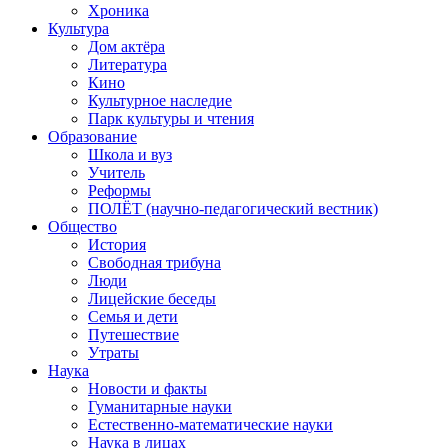
Хроника
Культура
Дом актёра
Литература
Кино
Культурное наследие
Парк культуры и чтения
Образование
Школа и вуз
Учитель
Реформы
ПОЛЁТ (научно-педагогический вестник)
Общество
История
Свободная трибуна
Люди
Лицейские беседы
Семья и дети
Путешествие
Утраты
Наука
Новости и факты
Гуманитарные науки
Естественно-математические науки
Наука в лицах