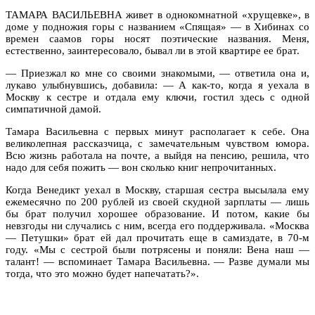
ТАМАРА ВАСИЛЬЕВНА живет в однокомнатной «хрущевке», в
доме у подножия горы с названием «Спящая» — в Хибинах со
времен саамов горы носят поэтические названия. Меня,
естественно, заинтересовало, бывал ли в этой квартире ее брат.
— Приезжал ко мне со своими знакомыми, — ответила она и,
лукаво улыбнувшись, добавила: — А как-то, когда я уехала в
Москву к сестре и отдала ему ключи, гостил здесь с одной
симпатичной дамой.
Тамара Васильевна с первых минут располагает к себе. Она
великолепная рассказчица, с замечательным чувством юмора.
Всю жизнь работала на почте, а выйдя на пенсию, решила, что
надо для себя пожить — вон сколько книг непрочитанных.
Когда Венедикт уехал в Москву, старшая сестра высылала ему
ежемесячно по 200 рублей из своей скудной зарплаты — лишь
бы брат получил хорошее образование. И потом, какие бы
невзгоды ни случались с ним, всегда его поддерживала. «Москва
— Петушки» брат ей дал прочитать еще в самиздате, в 70-м
году. «Мы с сестрой были потрясены и поняли: Вена наш —
талант! — вспоминает Тамара Васильевна. — Разве думали мы
тогда, что это можно будет напечатать?».