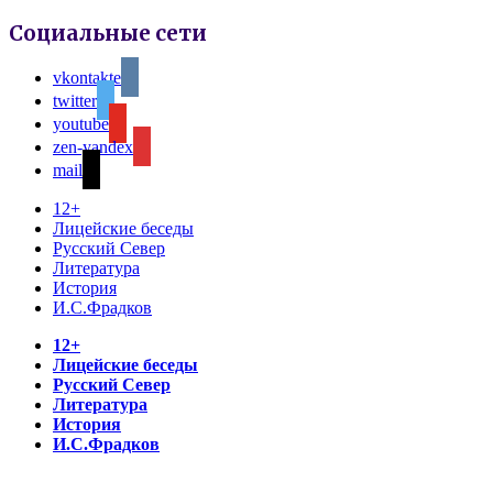
Социальные сети
vkontakte
twitter
youtube
zen-yandex
mail
12+
Лицейские беседы
Русский Север
Литература
История
И.С.Фрадков
12+
Лицейские беседы
Русский Север
Литература
История
И.С.Фрадков