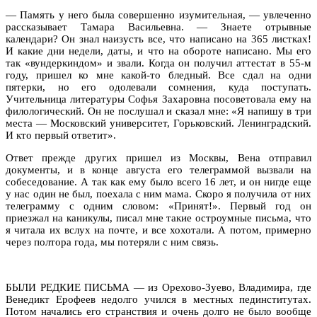
— Память у него была совершенно изумительная, — увлеченно
рассказывает Тамара Васильевна. — Знаете отрывные
календари? Он знал наизусть все, что написано на 365 листках!
И какие дни недели, даты, и что на обороте написано. Мы его
так «вундеркиндом» и звали. Когда он получил аттестат в 55-м
году, пришел ко мне какой-то бледный. Все сдал на одни
пятерки, но его одолевали сомнения, куда поступать.
Учительница литературы Софья Захаровна посоветовала ему на
филологический. Он не послушал и сказал мне: «Я напишу в три
места — Московский университет, Горьковский. Ленинградский.
И кто первый ответит».
Ответ прежде других пришел из Москвы, Вена отправил
документы, и в конце августа его телеграммой вызвали на
собеседование. А так как ему было всего 16 лет, и он нигде еще
у нас один не был, поехала с ним мама. Скоро я получила от них
телеграмму с одним словом: «Принят!». Первый год он
приезжал на каникулы, писал мне такие остроумные письма, что
я читала их вслух на почте, и все хохотали. А потом, примерно
через полтора года, мы потеряли с ним связь.
БЫЛИ РЕДКИЕ ПИСЬМА — из Орехово-Зуево, Владимира, где
Венедикт Ерофеев недолго учился в местных пединститутах.
Потом начались его странствия и очень долго не было вообще