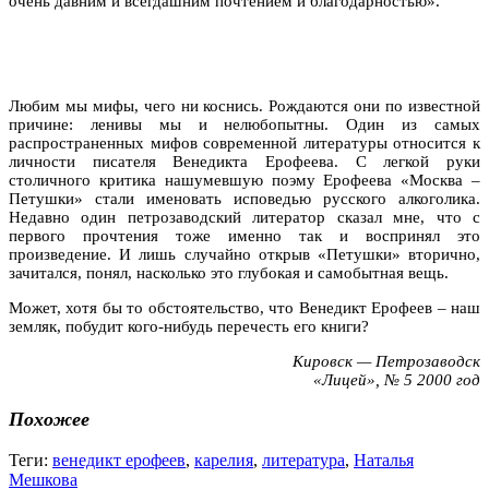
очень давним и всегдашним почтением и благодарностью».
Любим мы мифы, чего ни коснись. Рождаются они по известной
причине: ленивы мы и нелюбопытны. Один из самых
распространенных мифов современной литературы относится к
личности писателя Венедикта Ерофеева. С легкой руки
столичного критика нашумевшую поэму Ерофеева «Москва –
Петушки» стали именовать исповедью русского алкоголика.
Недавно один петрозаводский литератор сказал мне, что с
первого прочтения тоже именно так и воспринял это
произведение. И лишь случайно открыв «Петушки» вторично,
зачитался, понял, насколько это глубокая и самобытная вещь.
Может, хотя бы то обстоятельство, что Венедикт Ерофеев – наш
земляк, побудит кого-нибудь перечесть его книги?
Кировск — Петрозаводск
«Лицей», № 5 2000 год
Похожее
Теги:
венедикт ерофеев
,
карелия
,
литература
,
Наталья
Мешкова