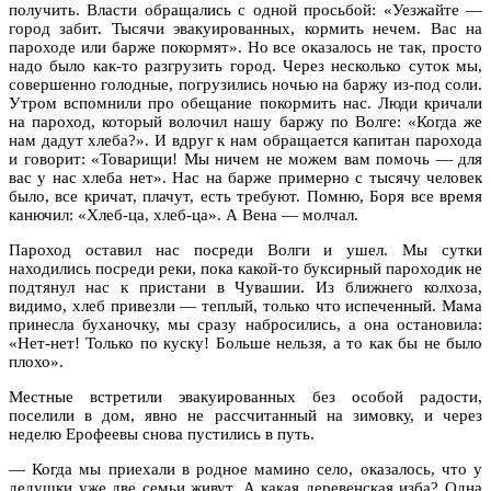
получить. Власти обращались с одной просьбой: «Уезжайте —
город забит. Тысячи эвакуированных, кормить нечем. Вас на
пароходе или барже покормят». Но все оказалось не так, просто
надо было как-то разгрузить город. Через несколько суток мы,
совершенно голодные, погрузились ночью на баржу из-под соли.
Утром вспомнили про обещание покормить нас. Люди кричали
на пароход, который волочил нашу баржу по Волге: «Когда же
нам дадут хлеба?». И вдруг к нам обращается капитан парохода
и говорит: «Товарищи! Мы ничем не можем вам помочь — для
вас у нас хлеба нет». Нас на барже примерно с тысячу человек
было, все кричат, плачут, есть требуют. Помню, Боря все время
канючил: «Хлеб-ца, хлеб-ца». А Вена — молчал.
Пароход оставил нас посреди Волги и ушел. Мы сутки
находились посреди реки, пока какой-то буксирный пароходик не
подтянул нас к пристани в Чувашии. Из ближнего колхоза,
видимо, хлеб привезли — теплый, только что испеченный. Мама
принесла буханочку, мы сразу набросились, а она остановила:
«Нет-нет! Только по куску! Больше нельзя, а то как бы не было
плохо».
Местные встретили эвакуированных без особой радости,
поселили в дом, явно не рассчитанный на зимовку, и через
неделю Ерофеевы снова пустились в путь.
— Когда мы приехали в родное мамино село, оказалось, что у
дедушки уже две семьи живут. А какая деревенская изба? Одна