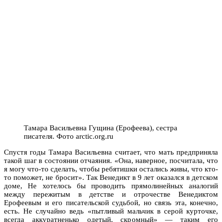
Тамара Васильевна Гущина (Ерофеева), сестра
писателя. Фото arctic.org.ru
Спустя годы Тамара Васильевна считает, что мать предприняла
такой шаг в состоянии отчаяния. «Она, наверное, посчитала, что
я могу что-то сделать, чтобы ребятишки остались живы, что кто-
то поможет, не бросит». Так Венедикт в 9 лет оказался в детском
доме, Не хотелось бы проводить прямолинейных аналогий
между пережитым в детстве и отрочестве Венедиктом
Ерофеевым и его писательской судьбой, но связь эта, конечно,
есть. Не случайно ведь «пытливый мальчик в серой курточке,
всегда аккуратненько одетый, скромный» — таким его