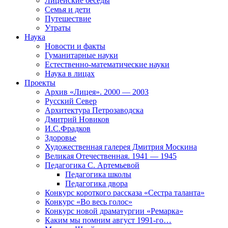
Лицейские беседы
Семья и дети
Путешествие
Утраты
Наука
Новости и факты
Гуманитарные науки
Естественно-математические науки
Наука в лицах
Проекты
Архив «Лицея». 2000 — 2003
Русский Север
Архитектура Петрозаводска
Дмитрий Новиков
И.С.Фрадков
Здоровье
Художественная галерея Дмитрия Москина
Великая Отечественная. 1941 — 1945
Педагогика С. Артемьевой
Педагогика школы
Педагогика двора
Конкурс короткого рассказа «Сестра таланта»
Конкурс «Во весь голос»
Конкурс новой драматургии «Ремарка»
Каким мы помним август 1991-го…