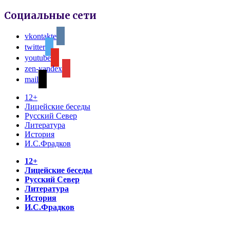
Социальные сети
vkontakte
twitter
youtube
zen-yandex
mail
12+
Лицейские беседы
Русский Север
Литература
История
И.С.Фрадков
12+
Лицейские беседы
Русский Север
Литература
История
И.С.Фрадков