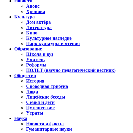
Новости
Анонс
Хроника
Культура
Дом актёра
Литература
Кино
Культурное наследие
Парк культуры и чтения
Образование
Школа и вуз
Учитель
Реформы
ПОЛЁТ (научно-педагогический вестник)
Общество
История
Свободная трибуна
Люди
Лицейские беседы
Семья и дети
Путешествие
Утраты
Наука
Новости и факты
Гуманитарные науки