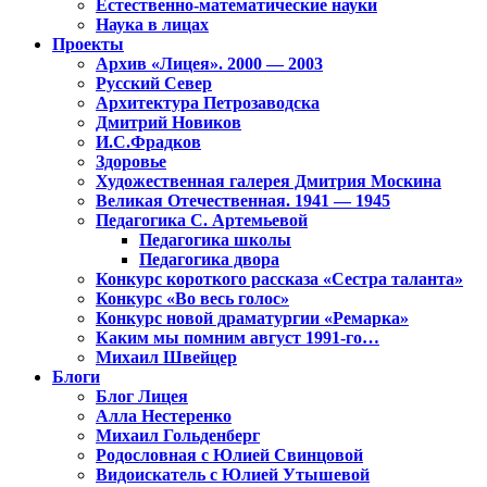
Естественно-математические науки
Наука в лицах
Проекты
Архив «Лицея». 2000 — 2003
Русский Север
Архитектура Петрозаводска
Дмитрий Новиков
И.С.Фрадков
Здоровье
Художественная галерея Дмитрия Москина
Великая Отечественная. 1941 — 1945
Педагогика С. Артемьевой
Педагогика школы
Педагогика двора
Конкурс короткого рассказа «Сестра таланта»
Конкурс «Во весь голос»
Конкурс новой драматургии «Ремарка»
Каким мы помним август 1991-го…
Михаил Швейцер
Блоги
Блог Лицея
Алла Нестеренко
Михаил Гольденберг
Родословная с Юлией Свинцовой
Видоискатель с Юлией Утышевой