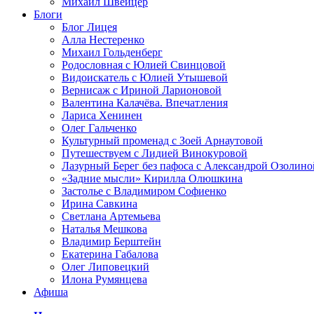
Михаил Швейцер
Блоги
Блог Лицея
Алла Нестеренко
Михаил Гольденберг
Родословная с Юлией Свинцовой
Видоискатель с Юлией Утышевой
Вернисаж с Ириной Ларионовой
Валентина Калачёва. Впечатления
Лариса Хенинен
Олег Гальченко
Культурный променад с Зоей Арнаутовой
Путешествуем с Лидией Винокуровой
Лазурный Берег без пафоса с Александрой Озолино
«Задние мысли» Кирилла Олюшкина
Застолье с Владимиром Софиенко
Ирина Савкина
Светлана Артемьева
Наталья Мешкова
Владимир Берштейн
Екатерина Габалова
Олег Липовецкий
Илона Румянцева
Афиша