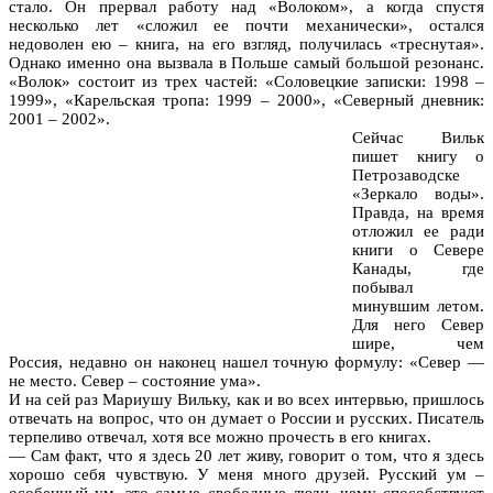
стало. Он прервал работу над «Волоком», а когда спустя
несколько лет «сложил ее почти механически», остался
недоволен ею – книга, на его взгляд, получилась «треснутая».
Однако именно она вызвала в Польше самый большой резонанс.
«Волок» состоит из трех частей: «Соловецкие записки: 1998 –
1999», «Карельская тропа: 1999 – 2000», «Северный дневник:
2001 – 2002».
Сейчас Вильк
пишет книгу о
Петрозаводске
«Зеркало воды».
Правда, на время
отложил ее ради
книги о Севере
Канады, где
побывал
минувшим летом.
Для него Север
шире, чем
Россия, недавно он наконец нашел точную формулу: «Север —
не место. Север – состояние ума».
И на сей раз Мариушу Вильку, как и во всех интервью, пришлось
отвечать на вопрос, что он думает о России и русских. Писатель
терпеливо отвечал, хотя все можно прочесть в его книгах.
— Сам факт, что я здесь 20 лет живу, говорит о том, что я здесь
хорошо себя чувствую. У меня много друзей. Русский ум –
особенный ум, это самые свободные люди, чему способствуют