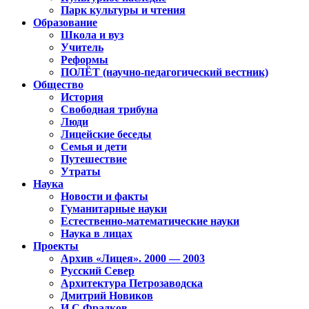
Парк культуры и чтения
Образование
Школа и вуз
Учитель
Реформы
ПОЛЁТ (научно-педагогический вестник)
Общество
История
Свободная трибуна
Люди
Лицейские беседы
Семья и дети
Путешествие
Утраты
Наука
Новости и факты
Гуманитарные науки
Естественно-математические науки
Наука в лицах
Проекты
Архив «Лицея». 2000 — 2003
Русский Север
Архитектура Петрозаводска
Дмитрий Новиков
И.С.Фрадков