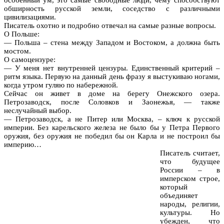
обширность русской земли, соседство с различными
цивилизациями.
Писатель охотно и подробно отвечал на самые разные вопросы.
О Польше:
— Польша – стена между Западом и Востоком, а должна быть
мостом.
О самоцензуре:
— У меня нет внутренней цензуры. Единственный критерий –
ритм языка. Первую на данный день фразу я выстукиваю ногами,
когда утром гуляю по набережной.
Сейчас он живет в доме на берегу Онежского озера.
Петрозаводск, после Соловков и Заонежья, — также
неслучайный выбор.
— Петрозаводск, а не Питер или Москва, – ключ к русской
империи. Без карельского железа не было бы у Петра Первого
оружия, без оружия не победил бы он Карла и не построил бы
империю…
Писатель считает,
что будущее
России – в
имперском строе,
который
объединяет
народы, религии,
культуры. Но
убежден, что