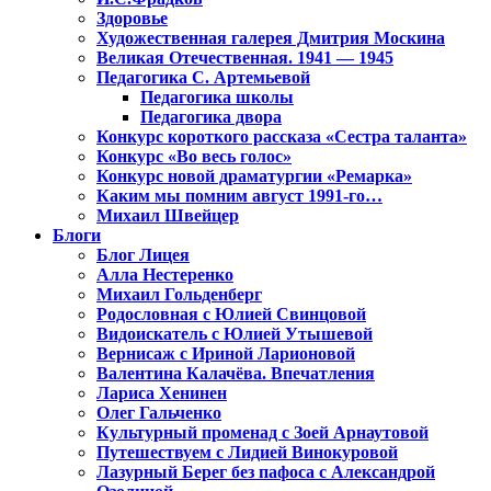
Здоровье
Художественная галерея Дмитрия Москина
Великая Отечественная. 1941 — 1945
Педагогика С. Артемьевой
Педагогика школы
Педагогика двора
Конкурс короткого рассказа «Сестра таланта»
Конкурс «Во весь голос»
Конкурс новой драматургии «Ремарка»
Каким мы помним август 1991-го…
Михаил Швейцер
Блоги
Блог Лицея
Алла Нестеренко
Михаил Гольденберг
Родословная с Юлией Свинцовой
Видоискатель с Юлией Утышевой
Вернисаж с Ириной Ларионовой
Валентина Калачёва. Впечатления
Лариса Хенинен
Олег Гальченко
Культурный променад с Зоей Арнаутовой
Путешествуем с Лидией Винокуровой
Лазурный Берег без пафоса с Александрой