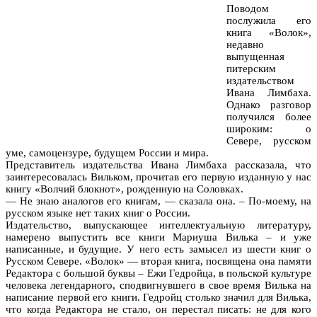
Поводом
послужила его
книга «Волок»,
недавно
выпущенная
питерским
издательством
Ивана Лимбаха.
Однако разговор
получился более
широким: о
Севере, русском
уме, самоцензуре, будущем России и мира.
Представитель издательства Ивана Лимбаха рассказала, что
заинтересовалась Вильком, прочитав его первую изданную у нас
книгу «Волчий блокнот», рожденную на Соловках.
— Не знаю аналогов его книгам, — сказала она. – По-моему, на
русском языке нет таких книг о России.
Издательство, выпускающее интеллектуальную литературу,
намерено выпустить все книги Мариуша Вилька – и уже
написанные, и будущие. У него есть замысел из шести книг о
Русском Севере. «Волок» — вторая книга, посвящена она памяти
Редактора с большой буквы – Ежи Гедройца, в польской культуре
человека легендарного, сподвигнувшего в свое время Вилька на
написание первой его книги. Гедройц столько значил для Вилька,
что когда Редактора не стало, он перестал писать: не для кого