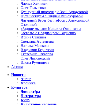
Лариса Хенинен
Олег Гальченко
Культурный променад с Зоей Арнаутовой
Путешествуем с Лидией Винокуровой
Лазурный Берег без пафоса с Александрой
Озолиной
«Задние мысли» Кирилла Олюшкина
Застолье с Владимиром Софиенко
Ирина Савкина
Светлана Артемьева
Наталья Мешкова
Владимир Берштейн
Екатерина Габалова
Олег Липовецкий
Илона Румянцева
Афиша
Новости
Анонс
Хроника
Культура
Дом актёра
Литература
Кино
Культурное наследие