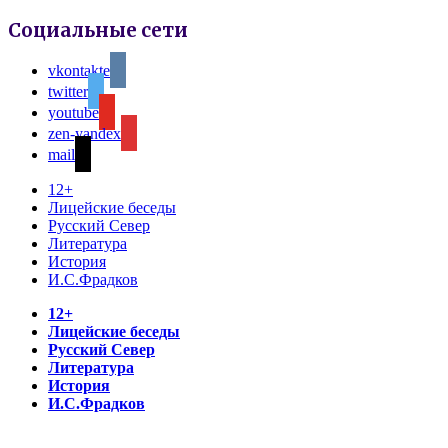
Социальные сети
vkontakte
twitter
youtube
zen-yandex
mail
12+
Лицейские беседы
Русский Север
Литература
История
И.С.Фрадков
12+
Лицейские беседы
Русский Север
Литература
История
И.С.Фрадков