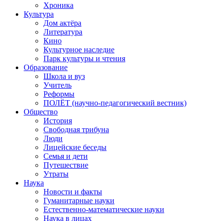
Хроника
Культура
Дом актёра
Литература
Кино
Культурное наследие
Парк культуры и чтения
Образование
Школа и вуз
Учитель
Реформы
ПОЛЁТ (научно-педагогический вестник)
Общество
История
Свободная трибуна
Люди
Лицейские беседы
Семья и дети
Путешествие
Утраты
Наука
Новости и факты
Гуманитарные науки
Естественно-математические науки
Наука в лицах