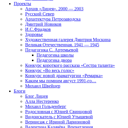
Проекты
Архив «Лицея». 2000 — 2003
Русский Север
Архитектура Петрозаводска
Дмитрий Новиков
И.С.Фрадков
Здоровье
Художественная галерея Дмитрия Москина
Великая Отечественная. 1941 — 1945
Педагогика С. Артемьевой
Педагогика школы
Педагогика двора
Конкурс короткого рассказа «Сестра таланта»
Конкурс «Во весь голос»
Конкурс новой драматургии «Ремарка»
Каким мы помним август 1991-го…
Михаил Швейцер
Блоги
Блог Лицея
Алла Нестеренко
Михаил Гольденберг
Родословная с Юлией Свинцовой
Видоискатель с Юлией Утышевой
Вернисаж с Ириной Ларионовой
Валентина Калачёва. Впечатления