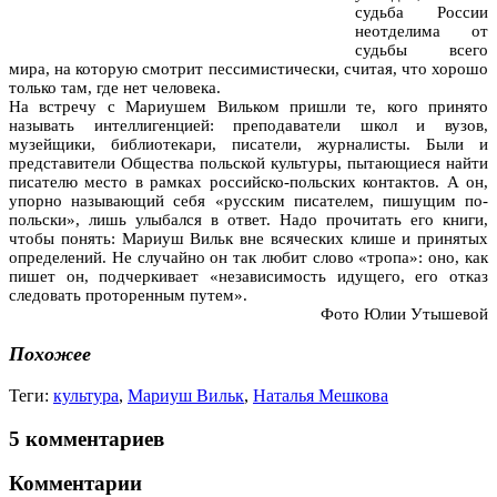
судьба России
неотделима от
судьбы всего
мира, на которую смотрит пессимистически, считая, что хорошо
только там, где нет человека.
На встречу с Мариушем Вильком пришли те, кого принято
называть интеллигенцией: преподаватели школ и вузов,
музейщики, библиотекари, писатели, журналисты. Были и
представители Общества польской культуры, пытающиеся найти
писателю место в рамках российско-польских контактов. А он,
упорно называющий себя «русским писателем, пишущим по-
польски», лишь улыбался в ответ. Надо прочитать его книги,
чтобы понять: Мариуш Вильк вне всяческих клише и принятых
определений. Не случайно он так любит слово «тропа»: оно, как
пишет он, подчеркивает «независимость идущего, его отказ
следовать проторенным путем».
Фото Юлии Утышевой
Похожее
Теги:
культура
,
Мариуш Вильк
,
Наталья Мешкова
5 комментариев
Комментарии