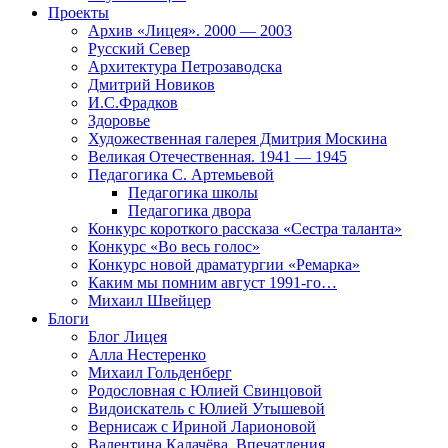
Проекты
Архив «Лицея». 2000 — 2003
Русский Север
Архитектура Петрозаводска
Дмитрий Новиков
И.С.Фрадков
Здоровье
Художественная галерея Дмитрия Москина
Великая Отечественная. 1941 — 1945
Педагогика С. Артемьевой
Педагогика школы
Педагогика двора
Конкурс короткого рассказа «Сестра таланта»
Конкурс «Во весь голос»
Конкурс новой драматургии «Ремарка»
Каким мы помним август 1991-го…
Михаил Швейцер
Блоги
Блог Лицея
Алла Нестеренко
Михаил Гольденберг
Родословная с Юлией Свинцовой
Видоискатель с Юлией Утышевой
Вернисаж с Ириной Ларионовой
Валентина Калачёва. Впечатления