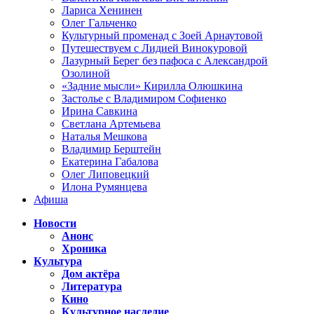
Лариса Хенинен
Олег Гальченко
Культурный променад с Зоей Арнаутовой
Путешествуем с Лидией Винокуровой
Лазурный Берег без пафоса с Александрой
Озолиной
«Задние мысли» Кирилла Олюшкина
Застолье с Владимиром Софиенко
Ирина Савкина
Светлана Артемьева
Наталья Мешкова
Владимир Берштейн
Екатерина Габалова
Олег Липовецкий
Илона Румянцева
Афиша
Новости
Анонс
Хроника
Культура
Дом актёра
Литература
Кино
Культурное наследие