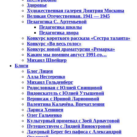
Здоровье
Художественная галерея Дмитрия Москина
Великая Отечественная. 1941 — 1945
Педагогика С. Артемьевой
Педагогика школы
Педагогика двора
Конкурс короткого рассказа «Сестра таланта»
Конкурс «Во весь голос»
Конкурс новой драматургии «Ремарка»
Каким мы помним август 1991-го…
Михаил Швейцер
Блоги
Блог Лицея
Алла Нестеренко
Михаил Гольденберг
Родословная с Юлией Свинцовой
Видоискатель с Юлией Утышевой
Вернисаж с Ириной Ларионовой
Валентина Калачёва. Впечатления
Лариса Хенинен
Олег Гальченко
Культурный променад с Зоей Арнаутовой
Путешествуем с Лидией Винокуровой
Лазурный Берег без пафоса с Александрой