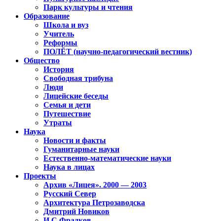
Парк культуры и чтения
Образование
Школа и вуз
Учитель
Реформы
ПОЛЁТ (научно-педагогический вестник)
Общество
История
Свободная трибуна
Люди
Лицейские беседы
Семья и дети
Путешествие
Утраты
Наука
Новости и факты
Гуманитарные науки
Естественно-математические науки
Наука в лицах
Проекты
Архив «Лицея». 2000 — 2003
Русский Север
Архитектура Петрозаводска
Дмитрий Новиков
И.С.Фрадков