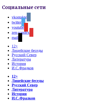
Социальные сети
vkontakte
twitter
youtube
zen-yandex
mail
12+
Лицейские беседы
Русский Север
Литература
История
И.С.Фрадков
12+
Лицейские беседы
Русский Север
Литература
История
И.С.Фрадков