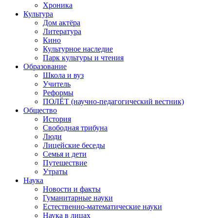
Хроника
Культура
Дом актёра
Литература
Кино
Культурное наследие
Парк культуры и чтения
Образование
Школа и вуз
Учитель
Реформы
ПОЛЁТ (научно-педагогический вестник)
Общество
История
Свободная трибуна
Люди
Лицейские беседы
Семья и дети
Путешествие
Утраты
Наука
Новости и факты
Гуманитарные науки
Естественно-математические науки
Наука в лицах