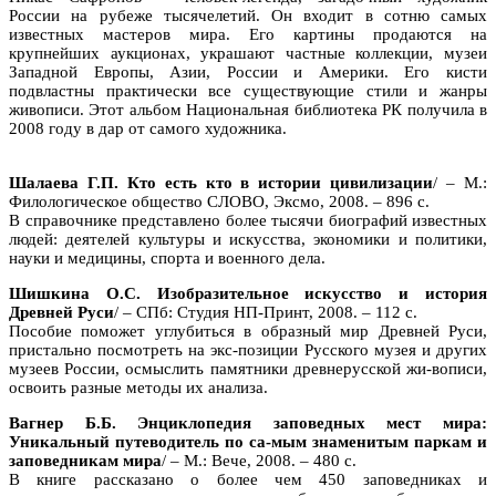
России на рубеже тысячелетий. Он входит в сотню самых
известных мастеров мира. Его картины продаются на
крупнейших аукционах, украшают частные коллекции, музеи
Западной Европы, Азии, России и Америки. Его кисти
подвластны практически все существующие стили и жанры
живописи. Этот альбом Национальная библиотека РК получила в
2008 году в дар от самого художника.
Шалаева Г.П. Кто есть кто в истории цивилизации
/ – М.:
Филологическое общество СЛОВО, Эксмо, 2008. – 896 с.
В справочнике представлено более тысячи биографий известных
людей: деятелей культуры и искусства, экономики и политики,
науки и медицины, спорта и военного дела.
Шишкина О.С. Изобразительное искусство и история
Древней Руси
/ – СПб: Студия НП-Принт, 2008. – 112 с.
Пособие поможет углубиться в образный мир Древней Руси,
пристально посмотреть на экс-позиции Русского музея и других
музеев России, осмыслить памятники древнерусской жи-вописи,
освоить разные методы их анализа.
Вагнер Б.Б. Энциклопедия заповедных мест мира:
Уникальный путеводитель по са-мым знаменитым паркам и
заповедникам мира
/ – М.: Вече, 2008. – 480 с.
В книге рассказано о более чем 450 заповедниках и