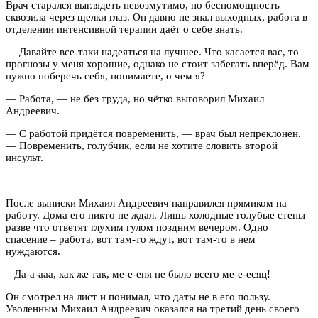
Врач старался выглядеть невозмутимо, но беспомощность
сквозила через щелки глаз. Он давно не знал выходных, работа в
отделении интенсивной терапии даёт о себе знать.
— Давайте все-таки надеяться на лучшее. Что касается вас, то
прогнозы у меня хорошие, однако не стоит забегать вперёд. Вам
нужно поберечь себя, понимаете, о чем я?
— Работа, — не без труда, но чётко выговорил Михаил
Андреевич.
— С работой придётся повременить, — врач был непреклонен.
— Повременить, голубчик, если не хотите словить второй
инсульт.
После выписки Михаил Андреевич направился прямиком на
работу. Дома его никто не ждал. Лишь холодные голубые стены
разве что ответят глухим гулом поздним вечером. Одно
спасение – работа, вот там-то ждут, вот там-то в нем
нуждаются.
– Да-а-ааа, как же так, ме-е-еня не было всего ме-е-есяц!
Он смотрел на лист и понимал, что даты не в его пользу.
Уволенным Михаил Андреевич оказался на третий день своего