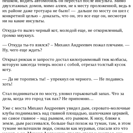
пешком, водить автомобиль он перестал после инсульта. Мимо
двухэтажных домов, мимо аллеи, не к месту проложенной, ведь в
их районе даже тротуара не было! — дальше по мосту он шел с
конкретной целью – доказать, что он, это все еще он, несмотря
ни на какие инсульты.
Откуда-то вылез черный кот, молодой еще, не откормленный,
громко мяукнул.
— Откуда ты-то взялся? – Михаил Андреевич пожал плечами. —
Ну, чего еще ждать?
Открыл рюкзак и запросто достал килограммовый тюк колбасы,
которую завсегда теперь носил с собой, отрезал толстый кусок
коту.
— Да не торопись ты! – упрекнул он черного. — Не подавись
хоть!
Стал подниматься по мосту, уловил горьковатый запах. Что за
дела, когда это город так пах? Не припомню…
Уже с моста Михаил Андреевич увидел дым, серовато-молочные
клубы поднимались над главной площадью, шапочками церквей,
но самое главное – над рынком, его рынком. К низу, ближе к
земле, дым рассеивался, больше был похож на туман, там, в этом
тумане мельтешили люди, сновали как муравьи, спасали кто что