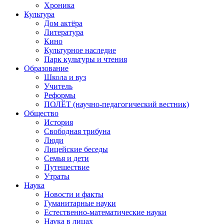
Хроника
Культура
Дом актёра
Литература
Кино
Культурное наследие
Парк культуры и чтения
Образование
Школа и вуз
Учитель
Реформы
ПОЛЁТ (научно-педагогический вестник)
Общество
История
Свободная трибуна
Люди
Лицейские беседы
Семья и дети
Путешествие
Утраты
Наука
Новости и факты
Гуманитарные науки
Естественно-математические науки
Наука в лицах