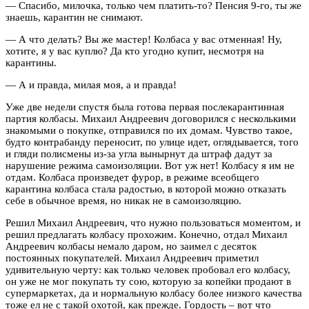
— Спасибо, милочка, только чем платить-то? Пенсия 9-го, ты же
знаешь, карантин не снимают.
— А что делать? Вы же мастер! Колбаса у вас отменная! Ну,
хотите, я у вас куплю? Да кто угодно купит, несмотря на
карантины.
— А и правда, милая моя, а и правда!
Уже две недели спустя была готова первая послекарантинная
партия колбасы. Михаил Андреевич договорился с несколькими
знакомыми о покупке, отправился по их домам. Чувство такое,
будто контрабанду переносит, по улице идет, оглядывается, того
и гляди полисмены из-за угла вынырнут да штраф дадут за
нарушение режима самоизоляции. Вот уж нет! Колбасу я им не
отдам. Колбаса произведет фурор, в режиме всеобщего
карантина колбаса стала радостью, в которой можно отказать
себе в обычное время, но никак не в самоизоляцию.
Решил Михаил Андреевич, что нужно пользоваться моментом, и
решил предлагать колбасу прохожим. Конечно, отдал Михаил
Андреевич колбасы немало даром, но заимел с десяток
постоянных покупателей. Михаил Андреевич приметил
удивительную черту: как только человек пробовал его колбасу,
он уже не мог покупать ту сою, которую за копейки продают в
супермаркетах, да и нормальную колбасу более низкого качества
тоже ел не с такой охотой, как прежде. Гордость – вот что