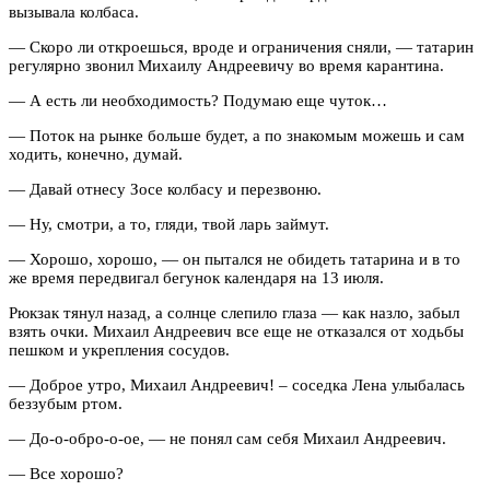
вызывала колбаса.
— Скоро ли откроешься, вроде и ограничения сняли, — татарин
регулярно звонил Михаилу Андреевичу во время карантина.
— А есть ли необходимость? Подумаю еще чуток…
— Поток на рынке больше будет, а по знакомым можешь и сам
ходить, конечно, думай.
— Давай отнесу Зосе колбасу и перезвоню.
— Ну, смотри, а то, гляди, твой ларь займут.
— Хорошо, хорошо, — он пытался не обидеть татарина и в то
же время передвигал бегунок календаря на 13 июля.
Рюкзак тянул назад, а солнце слепило глаза — как назло, забыл
взять очки. Михаил Андреевич все еще не отказался от ходьбы
пешком и укрепления сосудов.
— Доброе утро, Михаил Андреевич! – соседка Лена улыбалась
беззубым ртом.
— До-о-обро-о-ое, — не понял сам себя Михаил Андреевич.
— Все хорошо?