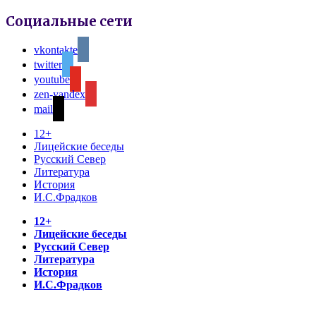
Социальные сети
vkontakte
twitter
youtube
zen-yandex
mail
12+
Лицейские беседы
Русский Север
Литература
История
И.С.Фрадков
12+
Лицейские беседы
Русский Север
Литература
История
И.С.Фрадков