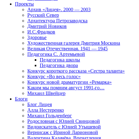
Проекты
Архив «Лицея». 2000 — 2003
Русский Север
Архитектура Петрозаводска
Дмитрий Новиков
И.С.Фрадков
Здоровье
Художественная галерея Дмитрия Москина
Великая Отечественная. 1941 — 1945
Педагогика С. Артемьевой
Педагогика школы
Педагогика двора
Конкурс короткого рассказа «Сестра таланта»
Конкурс «Во весь голос»
Конкурс новой драматургии «Ремарка»
Каким мы помним август 1991-го…
Михаил Швейцер
Блоги
Блог Лицея
Алла Нестеренко
Михаил Гольденберг
Родословная с Юлией Свинцовой
Видоискатель с Юлией Утышевой
Вернисаж с Ириной Ларионовой
Валентина Калачёва. Впечатления