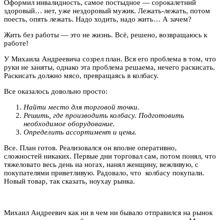
Оформил инвалидность, самое постыдное — сорокалетний
здоровый… нет, уже нездоровый мужик. Лежать-лежать, потом
поесть, опять лежать. Надо ходить, надо жить… А зачем?
Жить без работы — это не жизнь. Всё, решено, возвращаюсь к
работе!
У Михаила Андреевича созрел план. Вся его проблема в том, что
руки не заняты, однако эта проблема решаема, нечего раскисать.
Раскисать должно мясо, превращаясь в колбасу.
Все оказалось довольно просто:
Найти место для торговой точки.
Решить, где производить колбасу. Подготовить
необходимое оборудование.
Определить ассортимент и цены.
Все.
План готов. Реализовался он вполне оперативно,
сложностей никаких. Первые дни торговал сам, потом понял, что
тяжеловато весь день на ногах, нанял женщину, вежливую, с
покупателями приветливую. Радовало, что колбасу покупали.
Новый товар, так сказать, ноухау рынка.
Михаил Андреевич как ни в чем ни бывало отправился на рынок