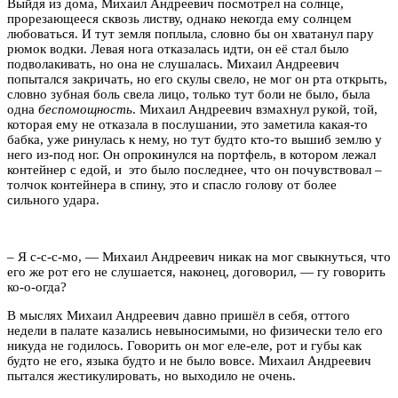
Выйдя из дома, Михаил Андреевич посмотрел на солнце,
прорезающееся сквозь листву, однако некогда ему солнцем
любоваться. И тут земля поплыла, словно бы он хватанул пару
рюмок водки. Левая нога отказалась идти, он её стал было
подволакивать, но она не слушалась. Михаил Андреевич
попытался закричать, но его скулы свело, не мог он рта открыть,
словно зубная боль свела лицо, только тут боли не было, была
одна
беспомощность
. Михаил Андреевич взмахнул рукой, той,
которая ему не отказала в послушании, это заметила какая-то
бабка, уже ринулась к нему, но тут будто кто-то вышиб землю у
него из-под ног. Он опрокинулся на портфель, в котором лежал
контейнер с едой, и это было последнее, что он почувствовал –
толчок контейнера в спину, это и спасло голову от более
сильного удара.
– Я с-с-с-мо, — Михаил Андреевич никак на мог свыкнуться, что
его же рот его не слушается, наконец, договорил, — гу говорить
ко-о-огда?
В мыслях Михаил Андреевич давно пришёл в себя, оттого
недели в палате казались невыносимыми, но физически тело его
никуда не годилось. Говорить он мог еле-еле, рот и губы как
будто не его, языка будто и не было вовсе. Михаил Андреевич
пытался жестикулировать, но выходило не очень.