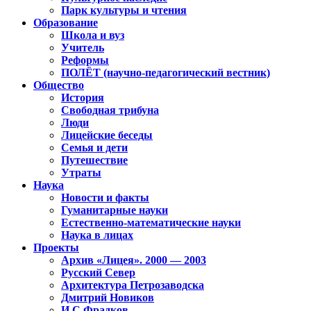
Парк культуры и чтения
Образование
Школа и вуз
Учитель
Реформы
ПОЛЁТ (научно-педагогический вестник)
Общество
История
Свободная трибуна
Люди
Лицейские беседы
Семья и дети
Путешествие
Утраты
Наука
Новости и факты
Гуманитарные науки
Естественно-математические науки
Наука в лицах
Проекты
Архив «Лицея». 2000 — 2003
Русский Север
Архитектура Петрозаводска
Дмитрий Новиков
И.С.Фрадков