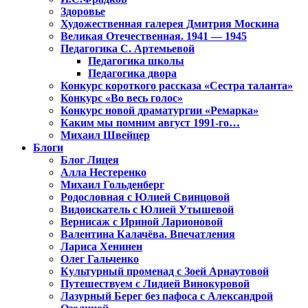
Здоровье
Художественная галерея Дмитрия Москина
Великая Отечественная. 1941 — 1945
Педагогика С. Артемьевой
Педагогика школы
Педагогика двора
Конкурс короткого рассказа «Сестра таланта»
Конкурс «Во весь голос»
Конкурс новой драматургии «Ремарка»
Каким мы помним август 1991-го…
Михаил Швейцер
Блоги
Блог Лицея
Алла Нестеренко
Михаил Гольденберг
Родословная с Юлией Свинцовой
Видоискатель с Юлией Утышевой
Вернисаж с Ириной Ларионовой
Валентина Калачёва. Впечатления
Лариса Хенинен
Олег Гальченко
Культурный променад с Зоей Арнаутовой
Путешествуем с Лидией Винокуровой
Лазурный Берег без пафоса с Александрой