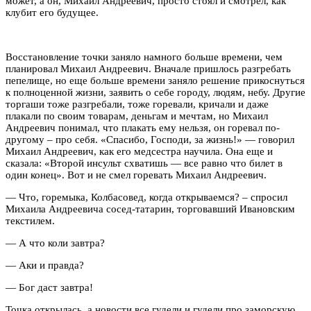
может, а он, Михаил Андреевич, просто стоял и смотрел, как
клубит его будущее.
Восстановление точки заняло намного больше времени, чем
планировал Михаил Андреевич. Вначале пришлось разгребать
пепелище, но еще больше времени заняло решение прикоснуться
к полноценной жизни, заявить о себе городу, людям, небу. Другие
торгаши тоже разгребали, тоже горевали, кричали и даже
плакали по своим товарам, деньгам и мечтам, но Михаил
Андреевич понимал, что плакать ему нельзя, он горевал по-
другому – про себя. «Спасибо, Господи, за жизнь!» — говорил
Михаил Андреевич, как его медсестра научила. Она еще и
сказала: «Второй инсульт схватишь — все равно что билет в
один конец». Вот и не смел горевать Михаил Андреевич.
— Что, горемыка, Колбасовед, когда открываемся? – спросил
Михаила Андреевича сосед-татарин, торговавший Ивановским
текстилем.
— А что коли завтра?
— Аки и правда?
— Бог даст завтра!
Точка открылась, а новости все гудели и гудели про заморскую