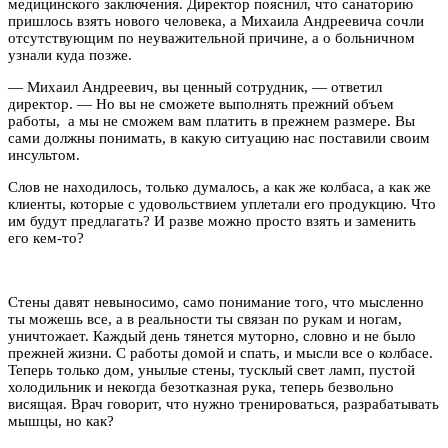
медицинского заключения. Директор пояснил, что санаторию
пришлось взять нового человека, а Михаила Андреевича сочли
отсутствующим по неуважительной причине, а о больничном
узнали куда позже.
— Михаил Андреевич, вы ценный сотрудник, — ответил
директор. — Но вы не сможете выполнять прежний объем
работы, а мы не сможем вам платить в прежнем размере. Вы
сами должны понимать, в какую ситуацию нас поставили своим
инсультом.
Слов не находилось, только думалось, а как же колбаса, а как же
клиенты, которые с удовольствием уплетали его продукцию. Что
им будут предлагать? И разве можно просто взять и заменить
его кем-то?
Стены давят невыносимо, само понимание того, что мысленно
ты можешь все, а в реальности ты связан по рукам и ногам,
уничтожает. Каждый день тянется муторно, словно и не было
прежней жизни. С работы домой и спать, и мысли все о колбасе.
Теперь только дом, унылые стены, тусклый свет ламп, пустой
холодильник и некогда безотказная рука, теперь безвольно
висящая. Врач говорит, что нужно тренироваться, разрабатывать
мышцы, но как?