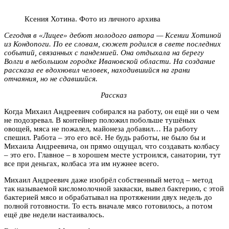
Ксения Хотина. Фото из личного архива
Сегодня в «Лицее» дебют молодого автора — Ксении Хотиной
из Кондопоги. По ее словам, сюжет родился в свете последних
событий, связанных с пандемией. Она отдыхала на берегу
Волги в небольшом городке Ивановской области. На создание
рассказа ее вдохновил человек, находившийся на грани
отчаяния, но не сдавшийся.
Рассказ
Когда Михаил Андреевич собирался на работу, он ещё ни о чем
не подозревал. В контейнер положил побольше тушёных
овощей, мяса не пожалел, майонеза добавил… На работу
спешил. Работа – это его всё. Не будь работы, не было бы и
Михаила Андреевича, он прямо ощущал, что создавать колбасу
– это его. Главное – в хорошем месте устроился, санатории, тут
все при деньгах, колбаса эта им нужнее всего.
Михаил Андреевич даже изобрёл собственный метод – метод
так называемой кисломолочной закваски, вывел бактерию, с этой
бактерией мясо и обрабатывал на протяжении двух недель до
полной готовности. То есть вначале мясо готовилось, а потом
ещё две недели настаивалось.