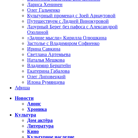
Лариса Хенинен
Олег Гальченко
Культурный променад с Зоей Арнаутовой
Путешествуем с Лидией Винокуровой
Лазурный Берег без пафоса с Александрой
Озолиной
«Задние мысли» Кирилла Олюшкина
Застолье с Владимиром Софиенко
Ирина Савкина
Светлана Артемьева
Наталья Мешкова
Владимир Берштейн
Екатерина Габалова
Олег Липовецкий
Илона Румянцева
Афиша
Новости
Анонс
Хроника
Культура
Дом актёра
Литература
Кино
Культурное наследие