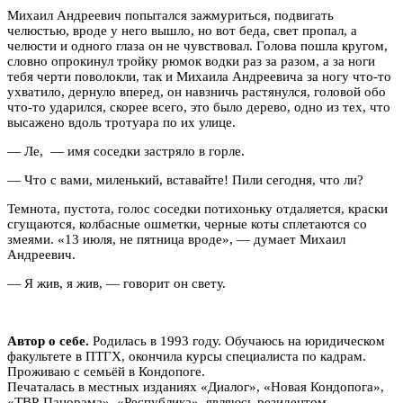
Михаил Андреевич попытался зажмуриться, подвигать
челюстью, вроде у него вышло, но вот беда, свет пропал, а
челюсти и одного глаза он не чувствовал. Голова пошла кругом,
словно опрокинул тройку рюмок водки раз за разом, а за ноги
тебя черти поволокли, так и Михаила Андреевича за ногу что-то
ухватило, дернуло вперед, он навзничь растянулся, головой обо
что-то ударился, скорее всего, это было дерево, одно из тех, что
высажено вдоль тротуара по их улице.
— Ле, — имя соседки застряло в горле.
— Что с вами, миленький, вставайте! Пили сегодня, что ли?
Темнота, пустота, голос соседки потихоньку отдаляется, краски
сгущаются, колбасные ошметки, черные коты сплетаются со
змеями. «13 июля, не пятница вроде», — думает Михаил
Андреевич.
— Я жив, я жив, — говорит он свету.
Автор о себе.
Родилась в 1993 году. Обучаюсь на юридическом
факультете в ПТГХ, окончила курсы специалиста по кадрам.
Проживаю с семьёй в Кондопоге.
Печаталась в местных изданиях «Диалог», «Новая Кондопога»,
«ТВР-Панорама», «Республика», являюсь резидентом