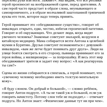
перелома руки или ноги. Заживёт». Мы видим, что все реплики
герой произносит на воображаемой сцене, перед зрителями. А
сам герой часто предстает в образе слона, неунывающего и
самоироничного, а в образе молчаливой заштопанной тряпичной
куклы его тело, которое надо теперь принять.
Герой принимает это «обездвиженное существо», говорит об
инвалидах открыто, едко, честно, избегая героической патетики.
Говорит и об окружающих. Что делают люди, когда видят
увечного человека? Знакомые советуют знахарей, колдунов и
китайскую медицину. Мама собирается везти Антона к целебной
мумии в Бурятию. Друзья советуют познакомиться с девушкой-
инвалидом, «вам же легче будет понимать друг друга». Люди на
улице боятся смотреть в его сторону, пьяницы принимают его за
героя войны, а милиционеры — за попрошайку. И весь этот мир
обездвиживает зрителя и задает ему вопрос: «А как реагируешь
ты сам?»
Сцены из жизни собираются в спектакль, а герой понимает, что
«увечному человеку необходимо иметь толстую ментальную
кожу».
«Я буду слоном. Он добрый и большой», — словно ребёнок,
говорит Антон подруге. «А ты не такой уж и большой, если уж
говорить начистоту. Потому слон тебе не подходит,» – отвечает
подруга. Но Антон знает: «Физические данные тут ни при чем».