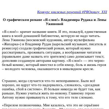
Конкурс книжных рецензий #PROкнигу_XXI
О графическом романе «Я-слон!» Владимира Рудака и Лены
Ужиновой
«Я-слон!»- кричит название книги. И это, пожалуй, единственная
книга в моей домашней библиотеке, которую не надо читать.
Лена Ужинова (московский художник, автор мультфильма
«Жихарка») и Владимир Рудак (карельский музыкант, писатель и
режиссер) создали графический роман, который нужно
рассматривать, проживать ситуации, а воображение читателя
(правильнее даже назвать его зрителем) само дописывает текст,
дополняя созданную авторами картину. «Я-слон!» — это черно-
белый комикс, который вместил в себя юмор, боль и жизнь героя
– молодого человека, оказавшегося в инвалидном кресле.
Страшно, когда случается что-то непоправимое. Было всё
хорошо, но вдруг что-то надорвалось, сломалось, «досадная
ошибка, сбой в системе». И больше никогда не будет так, как
раньше. Нужно учиться жить по-новому.
Главному герою
Антону нужно привыкнуть к тому, что его тело сломано.
«Перелом позвоночника. Мне казалось, что это не серьёзнее