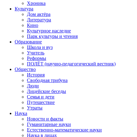
Хроника
Культура
Дом актёра
Литература
Кино
Культурное наследие
Парк культуры и чтения
Образование
Школа и вуз
Учитель
Реформы
ПОЛЁТ (научно-педагогический вестник)
Общество
История
Свободная трибуна
Люди
Лицейские беседы
Семья и дети
Путешествие
Утраты
Наука
Новости и факты
Гуманитарные науки
Естественно-математические науки
Наука в лицах