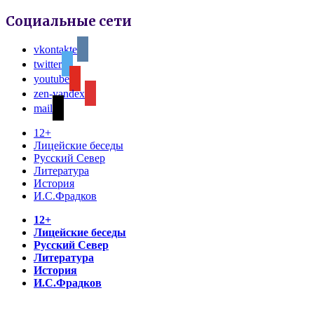
Социальные сети
vkontakte
twitter
youtube
zen-yandex
mail
12+
Лицейские беседы
Русский Север
Литература
История
И.С.Фрадков
12+
Лицейские беседы
Русский Север
Литература
История
И.С.Фрадков