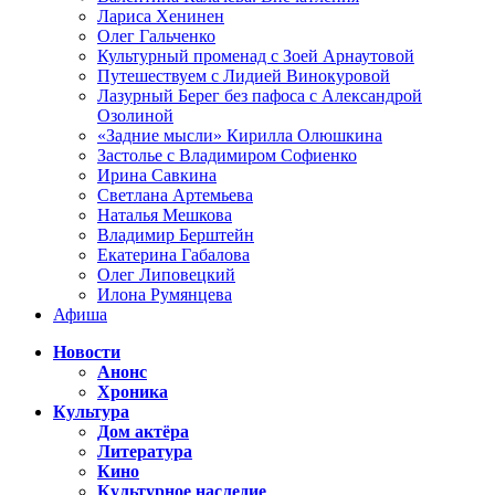
Лариса Хенинен
Олег Гальченко
Культурный променад с Зоей Арнаутовой
Путешествуем с Лидией Винокуровой
Лазурный Берег без пафоса с Александрой
Озолиной
«Задние мысли» Кирилла Олюшкина
Застолье с Владимиром Софиенко
Ирина Савкина
Светлана Артемьева
Наталья Мешкова
Владимир Берштейн
Екатерина Габалова
Олег Липовецкий
Илона Румянцева
Афиша
Новости
Анонс
Хроника
Культура
Дом актёра
Литература
Кино
Культурное наследие