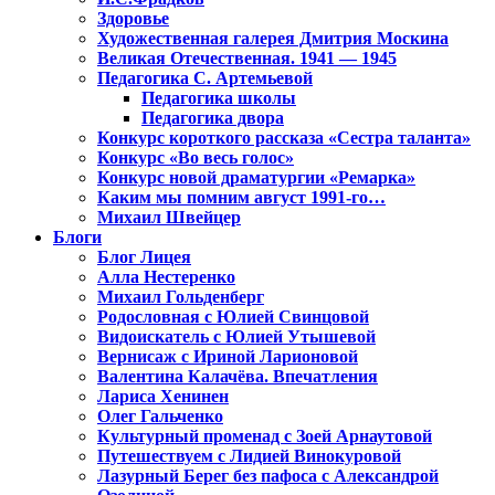
Здоровье
Художественная галерея Дмитрия Москина
Великая Отечественная. 1941 — 1945
Педагогика С. Артемьевой
Педагогика школы
Педагогика двора
Конкурс короткого рассказа «Сестра таланта»
Конкурс «Во весь голос»
Конкурс новой драматургии «Ремарка»
Каким мы помним август 1991-го…
Михаил Швейцер
Блоги
Блог Лицея
Алла Нестеренко
Михаил Гольденберг
Родословная с Юлией Свинцовой
Видоискатель с Юлией Утышевой
Вернисаж с Ириной Ларионовой
Валентина Калачёва. Впечатления
Лариса Хенинен
Олег Гальченко
Культурный променад с Зоей Арнаутовой
Путешествуем с Лидией Винокуровой
Лазурный Берег без пафоса с Александрой