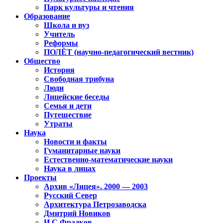
Парк культуры и чтения
Образование
Школа и вуз
Учитель
Реформы
ПОЛЁТ (научно-педагогический вестник)
Общество
История
Свободная трибуна
Люди
Лицейские беседы
Семья и дети
Путешествие
Утраты
Наука
Новости и факты
Гуманитарные науки
Естественно-математические науки
Наука в лицах
Проекты
Архив «Лицея». 2000 — 2003
Русский Север
Архитектура Петрозаводска
Дмитрий Новиков
И.С.Фрадков