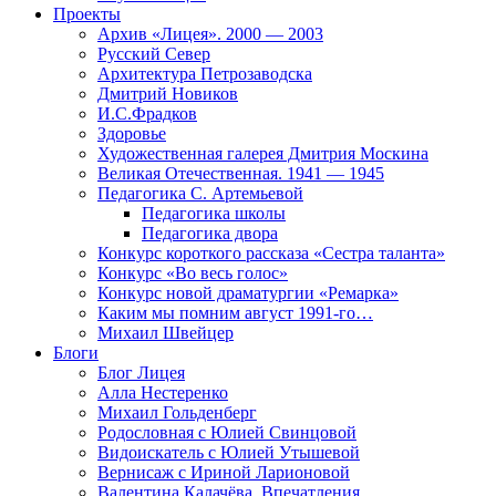
Проекты
Архив «Лицея». 2000 — 2003
Русский Север
Архитектура Петрозаводска
Дмитрий Новиков
И.С.Фрадков
Здоровье
Художественная галерея Дмитрия Москина
Великая Отечественная. 1941 — 1945
Педагогика С. Артемьевой
Педагогика школы
Педагогика двора
Конкурс короткого рассказа «Сестра таланта»
Конкурс «Во весь голос»
Конкурс новой драматургии «Ремарка»
Каким мы помним август 1991-го…
Михаил Швейцер
Блоги
Блог Лицея
Алла Нестеренко
Михаил Гольденберг
Родословная с Юлией Свинцовой
Видоискатель с Юлией Утышевой
Вернисаж с Ириной Ларионовой
Валентина Калачёва. Впечатления