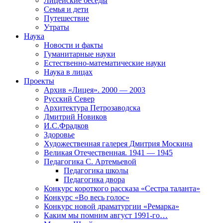
Лицейские беседы
Семья и дети
Путешествие
Утраты
Наука
Новости и факты
Гуманитарные науки
Естественно-математические науки
Наука в лицах
Проекты
Архив «Лицея». 2000 — 2003
Русский Север
Архитектура Петрозаводска
Дмитрий Новиков
И.С.Фрадков
Здоровье
Художественная галерея Дмитрия Москина
Великая Отечественная. 1941 — 1945
Педагогика С. Артемьевой
Педагогика школы
Педагогика двора
Конкурс короткого рассказа «Сестра таланта»
Конкурс «Во весь голос»
Конкурс новой драматургии «Ремарка»
Каким мы помним август 1991-го…