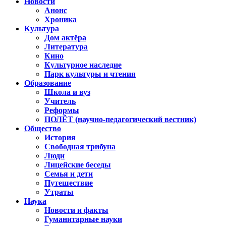
Новости
Анонс
Хроника
Культура
Дом актёра
Литература
Кино
Культурное наследие
Парк культуры и чтения
Образование
Школа и вуз
Учитель
Реформы
ПОЛЁТ (научно-педагогический вестник)
Общество
История
Свободная трибуна
Люди
Лицейские беседы
Семья и дети
Путешествие
Утраты
Наука
Новости и факты
Гуманитарные науки