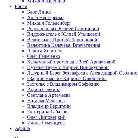
Михаил Швейцер
Блоги
Блог Лицея
Алла Нестеренко
Михаил Гольденберг
Родословная с Юлией Свинцовой
Видоискатель с Юлией Утышевой
Вернисаж с Ириной Ларионовой
Валентина Калачёва. Впечатления
Лариса Хенинен
Олег Гальченко
Культурный променад с Зоей Арнаутовой
Путешествуем с Лидией Винокуровой
Лазурный Берег без пафоса с Александрой Озолино
«Задние мысли» Кирилла Олюшкина
Застолье с Владимиром Софиенко
Ирина Савкина
Светлана Артемьева
Наталья Мешкова
Владимир Берштейн
Екатерина Габалова
Олег Липовецкий
Илона Румянцева
Афиша