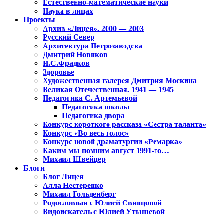
Естественно-математические науки
Наука в лицах
Проекты
Архив «Лицея». 2000 — 2003
Русский Север
Архитектура Петрозаводска
Дмитрий Новиков
И.С.Фрадков
Здоровье
Художественная галерея Дмитрия Москина
Великая Отечественная. 1941 — 1945
Педагогика С. Артемьевой
Педагогика школы
Педагогика двора
Конкурс короткого рассказа «Сестра таланта»
Конкурс «Во весь голос»
Конкурс новой драматургии «Ремарка»
Каким мы помним август 1991-го…
Михаил Швейцер
Блоги
Блог Лицея
Алла Нестеренко
Михаил Гольденберг
Родословная с Юлией Свинцовой
Видоискатель с Юлией Утышевой