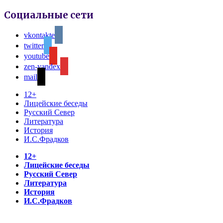
Социальные сети
vkontakte
twitter
youtube
zen-yandex
mail
12+
Лицейские беседы
Русский Север
Литература
История
И.С.Фрадков
12+
Лицейские беседы
Русский Север
Литература
История
И.С.Фрадков