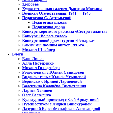
Здоровье
Художественная галерея Дмитрия Москина
Великая Отечественная. 1941 — 1945
Педагогика С. Артемьевой
Педагогика школы
Педагогика двора
Конкурс короткого рассказа «Сестра таланта»
Конкурс «Во весь голос»
Конкурс новой драматургии «Ремарка»
Каким мы помним август 1991-го…
Михаил Швейцер
Блоги
Блог Лицея
Алла Нестеренко
Михаил Гольденберг
Родословная с Юлией Свинцовой
Видоискатель с Юлией Утышевой
Вернисаж с Ириной Ларионовой
Валентина Калачёва. Впечатления
Лариса Хенинен
Олег Гальченко
Культурный променад с Зоей Арнаутовой
Путешествуем с Лидией Винокуровой
Лазурный Берег без пафоса с Александрой