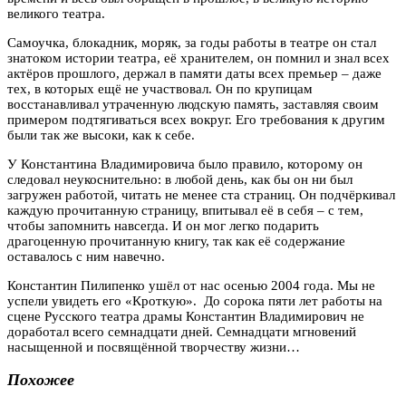
великого театра.
Самоучка, блокадник, моряк, за годы работы в театре он стал
знатоком истории театра, её хранителем, он помнил и знал всех
актёров прошлого, держал в памяти даты всех премьер – даже
тех, в которых ещё не участвовал. Он по крупицам
восстанавливал утраченную людскую память, заставляя своим
примером подтягиваться всех вокруг. Его требования к другим
были так же высоки, как к себе.
У Константина Владимировича было правило, которому он
следовал неукоснительно: в любой день, как бы он ни был
загружен работой, читать не менее ста страниц. Он подчёркивал
каждую прочитанную страницу, впитывал её в себя – с тем,
чтобы запомнить навсегда. И он мог легко подарить
драгоценную прочитанную книгу, так как её содержание
оставалось с ним навечно.
Константин Пилипенко ушёл от нас осенью 2004 года. Мы не
успели увидеть его «Кроткую». До сорока пяти лет работы на
сцене Русского театра драмы Константин Владимирович не
доработал всего семнадцати дней. Семнадцати мгновений
насыщенной и посвящённой творчеству жизни…
Похожее