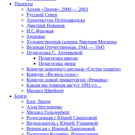
Проекты
Архив «Лицея». 2000 — 2003
Русский Север
Архитектура Петрозаводска
Дмитрий Новиков
И.С.Фрадков
Здоровье
Художественная галерея Дмитрия Москина
Великая Отечественная. 1941 — 1945
Педагогика С. Артемьевой
Педагогика школы
Педагогика двора
Конкурс короткого рассказа «Сестра таланта»
Конкурс «Во весь голос»
Конкурс новой драматургии «Ремарка»
Каким мы помним август 1991-го…
Михаил Швейцер
Блоги
Блог Лицея
Алла Нестеренко
Михаил Гольденберг
Родословная с Юлией Свинцовой
Видоискатель с Юлией Утышевой
Вернисаж с Ириной Ларионовой
Валентина Калачёва. Впечатления