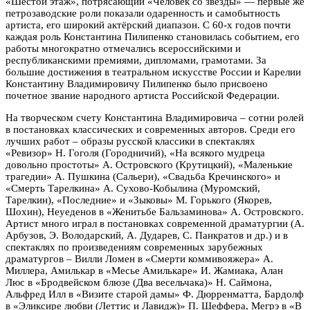
«Шестой этаж», потрясающий «Человек со звезды» — первые же
петрозаводские роли показали одаренность и самобытность
артиста, его широкий актёрский диапазон. С 60-х годов почти
каждая роль Константина Пилипенко становилась событием, его
работы многократно отмечались всероссийскими и
республиканскими премиями, дипломами, грамотами. За
большие достижения в театральном искусстве России и Карелии
Константину Владимировичу Пилипенко было присвоено
почетное звание народного артиста Российской Федерации.
На творческом счету Константина Владимировича – сотни ролей
в постановках классических и современных авторов. Среди его
лучших работ – образы русской классики в спектаклях
«Ревизор» Н. Гоголя (Городничий), «На всякого мудреца
довольно простоты» А. Островского (Крутицкий), «Маленькие
трагедии» А. Пушкина (Сальери), «Свадьба Кречинского» и
«Смерть Тарелкина» А. Сухово-Кобылина (Муромский,
Тарелкин), «Последние» и «Зыковы» М. Горького (Якорев,
Шохин), Неуеденов в «Женитьбе Бальзаминова» А. Островского.
Артист много играл в постановках современной драматургии (А.
Арбузов, Э. Володарский, А. Дударев, С. Панкратов и др.) и в
спектаклях по произведениям современных зарубежных
драматургов – Вилли Ломен в «Смерти коммивояжера» А.
Миллера, Амилькар в «Месье Амилькаре» И. Жамиака, Алан
Люс в «Бродвейском блюзе (Два весельчака)» Н. Саймона,
Альфред Илл в «Визите старой дамы» Ф. Дюрренматта, Бардолф
в «Эликсире любви (Леттис и Лавидж)» П. Шеффера, Мегрэ в «В