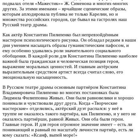
подвалах отеля «Мажестик»» Ж. Сименона и многих-многих
других. За этими именами – ярчайшие сценические образы,
которым аплодировала публика не только Карелии, но и
множества российских городов, где бывал на гастролях наш
Русский театр драмы.
Как актёр Константин Пилипенко был непревзойдённым
мастером психологического рисунка. Он обладал редким в наши
дни умением насыщать образы гуманистическим пафосом, и
ему особенно удавались роли значительного социального
обобщения. В каждой роли для Константина Пилипенко наиболее
важной была гражданская и человеческая позиция героя,
выражение моральных ценностей. И главным актёрским
выразительным средством артист всегда считал слово, его
эмоциональную насыщенность.
В Русском театре драмы основным партнёром Константина
Владимировича Пилипенко во многих постановках была
Людмила Филипповна Живых. Они были равновелики и хорошо
понимали и чувствовали друг друга. Когда «Творческие
мастерские» отделились, актёрский дуэт распался: у неё в
труппе не оказалось такого партнёра, как Пилипенко, и у него не
оказалось партнёрши, равной Живых. Они оба были герои.
Главные герои. И для героя огромное значение имеет – есть ли
понимающий и равный по масштабу личности партнёр, есть ли
кому сказать: «Ксанф, выпей море!»