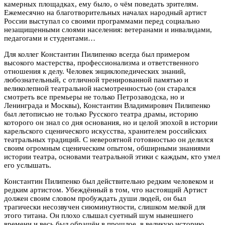
камерных площадках, ему было, о чём поведать зрителям.
Ежемесячно на благотворительных началах народный артист
России выступал со своими программами перед социально
незащищенными слоями населения: ветеранами и инвалидами,
педагогами и студентами…
Для коллег Константин Пилипенко всегда был примером
высокого мастерства, профессионализма и ответственного
отношения к делу. Человек энциклопедических знаний,
любознательный, с отличной тренированной памятью и
великолепной театральной насмотренностью (он старался
смотреть все премьеры не только Петрозаводска, но и
Ленинграда и Москвы), Константин Владимирович Пилипенко
был летописью не только Русского театра драмы, историю
которого он знал со дня основания, но и целой эпохой в истории
карельского сценического искусства, хранителем российских
театральных традиций. С невероятной готовностью он делился
своим огромным сценическим опытом, обширными знаниями
истории театра, основами театральной этики с каждым, кто умел
его услышать.
Константин Пилипенко был действительно редким человеком и
редким артистом. Убеждённый в том, что настоящий Артист
должен своим словом пробуждать души людей, он был
трагически несозвучен сиюминутности, слишком мелкой для
этого титана. Он плохо слышал суетный шум нынешнего
времени и весь был обращён в прошлое, в великую историю