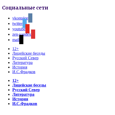
Социальные сети
vkontakte
twitter
youtube
zen-yandex
mail
12+
Лицейские беседы
Русский Север
Литература
История
И.С.Фрадков
12+
Лицейские беседы
Русский Север
Литература
История
И.С.Фрадков