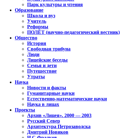
Парк культуры и чтения
Образование
Школа и вуз
Учитель
Реформы
ПОЛЁТ (научно-педагогический вестник)
Общество
История
Свободная трибуна
Люди
Лицейские беседы
Семья и дети
Путешествие
Утраты
Наука
Новости и факты
Гуманитарные науки
Естественно-математические науки
Наука в лицах
Проекты
Архив «Лицея». 2000 — 2003
Русский Север
Архитектура Петрозаводска
Дмитрий Новиков
И.С.Фрадков