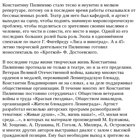
Константину Пилипенко стало тесно и неуютно в мелком
репертуаре, потому он в последнее время работы отказывался от
бессмысленных ролей. Театр для него был кафедрой, и артист
выходил на сцену, чтобы поднять значимую мировоззренческую
проблему, чтобы поделиться со зрителями своими мыслями о
человеке, его чести и совести, его месте в мире. Одной из его
последних больших ролей была роль Эзопа в одноимённом
спектакле по пьесе Г. Фигейреду «Лиса и виноград». А к 45-
летию творческой деятельности Пилипенко готовил
моноспектакль по «Кроткой» Ф. Достоевского.
В последние годы жизни творческая жизнь Константина
Пилипенко протекала не только в театре, но и за его пределами.
Ветеран Великой Отечественной войны, кавалер множества
орденов и медалей, переживший Ленинградскую блокаду,
Константин Владимирович не на словах, а на деле поддерживал
общественные организации. В течение многих лет Константин
Пилипенко постоянно сотрудничал с Обществом ветеранов
войны и труда «Красная гвоздика», Обществом инвалидов,
организацией «Жители блокадного Ленинграда». Артист
разработал несколько авторских программ разнообразной
тематики: «Живые души», «Эх, жизнь наша!», «О, милая моя
среда…», в которых на материале произведений М. Булгакова,
М. Зощенко, А. Пушкина, Н. Гоголя, А. Миллера, А. Островского
и многих других авторов выстраивал диалог с залом с высокой
гражданской позиции. Ему был необходим выход к зрителю на