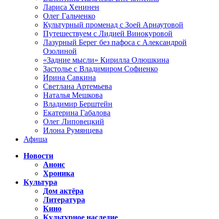
Лариса Хенинен
Олег Гальченко
Культурный променад с Зоей Арнаутовой
Путешествуем с Лидией Винокуровой
Лазурный Берег без пафоса с Александрой
Озолиной
«Задние мысли» Кирилла Олюшкина
Застолье с Владимиром Софиенко
Ирина Савкина
Светлана Артемьева
Наталья Мешкова
Владимир Берштейн
Екатерина Габалова
Олег Липовецкий
Илона Румянцева
Афиша
Новости
Анонс
Хроника
Культура
Дом актёра
Литература
Кино
Культурное наследие