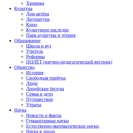
Хроника
Культура
Дом актёра
Литература
Кино
Культурное наследие
Парк культуры и чтения
Образование
Школа и вуз
Учитель
Реформы
ПОЛЁТ (научно-педагогический вестник)
Общество
История
Свободная трибуна
Люди
Лицейские беседы
Семья и дети
Путешествие
Утраты
Наука
Новости и факты
Гуманитарные науки
Естественно-математические науки
Наука в лицах