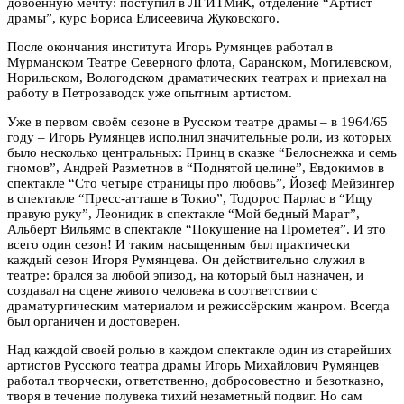
довоенную мечту: поступил в ЛГИТМиК, отделение “Артист
драмы”, курс Бориса Елисеевича Жуковского.
После окончания института Игорь Румянцев работал в
Мурманском Театре Северного флота, Саранском, Могилевском,
Норильском, Вологодском драматических театрах и приехал на
работу в Петрозаводск уже опытным артистом.
Уже в первом своём сезоне в Русском театре драмы – в 1964/65
году – Игорь Румянцев исполнил значительные роли, из которых
было несколько центральных: Принц в сказке “Белоснежка и семь
гномов”, Андрей Разметнов в “Поднятой целине”, Евдокимов в
спектакле “Сто четыре страницы про любовь”, Йозеф Мейзингер
в спектакле “Пресс-атташе в Токио”, Тодорос Парлас в “Ищу
правую руку”, Леонидик в спектакле “Мой бедный Марат”,
Альберт Вильямс в спектакле “Покушение на Прометея”. И это
всего один сезон! И таким насыщенным был практически
каждый сезон Игоря Румянцева. Он действительно служил в
театре: брался за любой эпизод, на который был назначен, и
создавал на сцене живого человека в соответствии с
драматургическим материалом и режиссёрским жанром. Всегда
был органичен и достоверен.
Над каждой своей ролью в каждом спектакле один из старейших
артистов Русского театра драмы Игорь Михайлович Румянцев
работал творчески, ответственно, добросовестно и безотказно,
творя в течение полувека тихий незаметный подвиг. Но сам