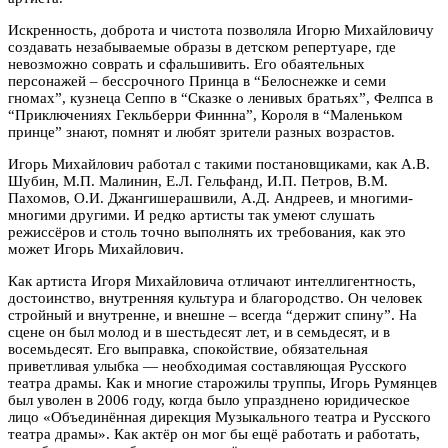
Искренность, доброта и чистота позволяла Игорю Михайловичу
создавать незабываемые образы в детском репертуаре, где
невозможно соврать и сфальшивить. Его обаятельных
персонажей – бессрочного Принца в “Белоснежке и семи
гномах”, кузнеца Сеппо в “Сказке о ленивых братьях”, Фелпса в
“Приключениях Гекльберри Финнна”, Короля в “Маленьком
принце” знают, помнят и любят зрители разных возрастов.
Игорь Михайлович работал с такими постановщиками, как А.В.
Шубин, М.П. Малинин, Е.Л. Гельфанд, И.П. Петров, В.М.
Пахомов, О.И. Джангишерашвили, А.Д. Андреев, и многими-
многими другими. И редко артисты так умеют слушать
режиссёров и столь точно выполнять их требования, как это
может Игорь Михайлович.
Как артиста Игоря Михайловича отличают интеллигентность,
достоинство, внутренняя культура и благородство. Он человек
стройный и внутренне, и внешне – всегда “держит спину”. На
сцене он был молод и в шестьдесят лет, и в семьдесят, и в
восемьдесят. Его выправка, спокойствие, обязательная
приветливая улыбка — необходимая составляющая Русского
театра драмы. Как и многие старожилы труппы, Игорь Румянцев
был уволен в 2006 году, когда было упразднено юридическое
лицо «Объединённая дирекция Музыкального театра и Русского
театра драмы». Как актёр он мог бы ещё работать и работать,