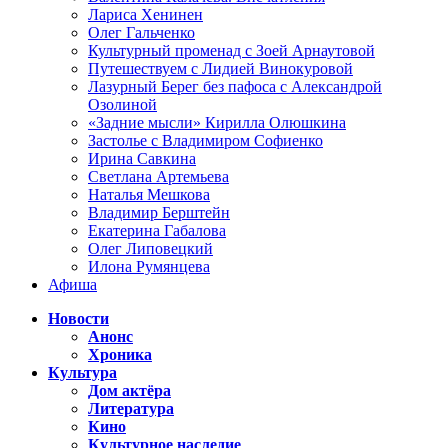
Лариса Хенинен
Олег Гальченко
Культурный променад с Зоей Арнаутовой
Путешествуем с Лидией Винокуровой
Лазурный Берег без пафоса с Александрой
Озолиной
«Задние мысли» Кирилла Олюшкина
Застолье с Владимиром Софиенко
Ирина Савкина
Светлана Артемьева
Наталья Мешкова
Владимир Берштейн
Екатерина Габалова
Олег Липовецкий
Илона Румянцева
Афиша
Новости
Анонс
Хроника
Культура
Дом актёра
Литература
Кино
Культурное наследие