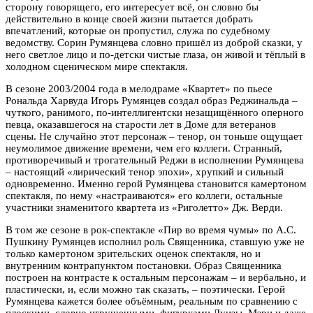
сторону говорящего, его интересует всё, он словно бы
действительно в конце своей жизни пытается добрать
впечатлений, которые он пропустил, служа по судебному
ведомству. Сорин Румянцева словно пришёл из доброй сказки, у
него светлое лицо и по-детски чистые глаза, он живой и тёплый в
холодном сценическом мире спектакля.
В сезоне 2003/2004 года в мелодраме «Квартет» по пьесе
Рональда Харвуда Игорь Румянцев создал образ Реджинальда –
чуткого, ранимого, по-интеллигентски незащищённого оперного
певца, оказавшегося на старости лет в Доме для ветеранов
сцены. Не случайно этот персонаж – тенор, он тоньше ощущает
неумолимое движение времени, чем его коллеги. Странный,
противоречивый и трогательный Реджи в исполнении Румянцева
– настоящий «лирический тенор эпохи», хрупкий и сильный
одновременно. Именно герой Румянцева становится камертоном
спектакля, по нему «настраиваются» его коллеги, остальные
участники знаменитого квартета из «Риголетто» Дж. Верди.
В том же сезоне в рок-спектакле «Пир во время чумы» по А.С.
Пушкину Румянцев исполнил роль Священника, ставшую уже не
только камертоном зрительских оценок спектакля, но и
внутренним контрапунктом постановки. Образ Священника
построен на контрасте к остальным персонажам – и вербально, и
пластически, и, если можно так сказать, – поэтически. Герой
Румянцева кажется более объёмным, реальным по сравнению с
плоскими, словно игрушечными, фигурками Луизы, Мэри и даже