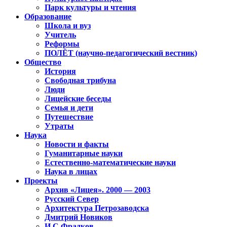
Парк культуры и чтения
Образование
Школа и вуз
Учитель
Реформы
ПОЛЁТ (научно-педагогический вестник)
Общество
История
Свободная трибуна
Люди
Лицейские беседы
Семья и дети
Путешествие
Утраты
Наука
Новости и факты
Гуманитарные науки
Естественно-математические науки
Наука в лицах
Проекты
Архив «Лицея». 2000 — 2003
Русский Север
Архитектура Петрозаводска
Дмитрий Новиков
И.С.Фрадков