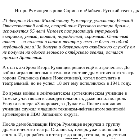
Игорь Румянцев в роли Сорина в «Чайке». Русский театр д
23 февраля Игорю Михайловичу Румянцеву, участнику Великой
Отечественной войны, старейшине Русского театра драмы,
исполняется 95 лет! Человек потрясающей внутренней
выправки, умный, тонкий, порядочный, скромный. Отличный
актёр — за полвека в нашем театре у него не было ни одной
неудачной роли! За долгую и безупречную актёрскую службу он
не получил ни одного звонкого актёрского звания, остался
просто Артистом.
А стать актёром Игорь Румянцев решил ещё в отрочестве. До
войны играл во вспомогательном составе драматического театра
города Сталинска (ныне Новокузнецк), хотел поступать в
театральный, но не успел: 18 лет ему исполнилось в 1941 году.
Во время войны в лейтенантском арттехническом училище в
Томске участвовал в самодеятельности, даже исполнил роль
Евнуха в опере «Запорожец за Дунаем». После окончания
училища служил младшим техником-лейтенантом зенитной
артиллерии в ПВО Западного округа.
После демобилизации Игорь Румянцев вернулся в труппу
драматического театра Сталинска, теперь уже в основной
состав. И, проработав в театре до конца сезона, осуществил