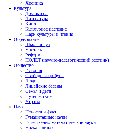
Хроника
Культура
Дом актёра
Литература
Кино
Культурное наследие
Парк культуры и чтения
Образование
Школа и вуз
Учитель
Реформы
ПОЛЁТ (научно-педагогический вестник)
Общество
История
Свободная трибуна
Люди
Лицейские беседы
Семья и дети
Путешествие
Утраты
Наука
Новости и факты
Гуманитарные науки
Естественно-математические науки
Наука в лицах