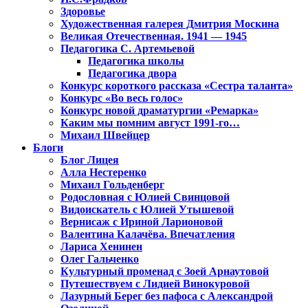
Здоровье
Художественная галерея Дмитрия Москина
Великая Отечественная. 1941 — 1945
Педагогика С. Артемьевой
Педагогика школы
Педагогика двора
Конкурс короткого рассказа «Сестра таланта»
Конкурс «Во весь голос»
Конкурс новой драматургии «Ремарка»
Каким мы помним август 1991-го…
Михаил Швейцер
Блоги
Блог Лицея
Алла Нестеренко
Михаил Гольденберг
Родословная с Юлией Свинцовой
Видоискатель с Юлией Утышевой
Вернисаж с Ириной Ларионовой
Валентина Калачёва. Впечатления
Лариса Хенинен
Олег Гальченко
Культурный променад с Зоей Арнаутовой
Путешествуем с Лидией Винокуровой
Лазурный Берег без пафоса с Александрой