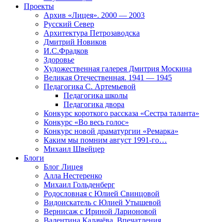
Проекты
Архив «Лицея». 2000 — 2003
Русский Север
Архитектура Петрозаводска
Дмитрий Новиков
И.С.Фрадков
Здоровье
Художественная галерея Дмитрия Москина
Великая Отечественная. 1941 — 1945
Педагогика С. Артемьевой
Педагогика школы
Педагогика двора
Конкурс короткого рассказа «Сестра таланта»
Конкурс «Во весь голос»
Конкурс новой драматургии «Ремарка»
Каким мы помним август 1991-го…
Михаил Швейцер
Блоги
Блог Лицея
Алла Нестеренко
Михаил Гольденберг
Родословная с Юлией Свинцовой
Видоискатель с Юлией Утышевой
Вернисаж с Ириной Ларионовой
Валентина Калачёва. Впечатления