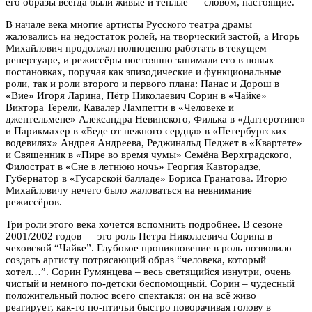
его образы всегда были живые и тёплые — словом, настоящие.
В начале века многие артисты Русского театра драмы
жаловались на недостаток ролей, на творческий застой, а Игорь
Михайлович продолжал полноценно работать в текущем
репертуаре, и режиссёры постоянно занимали его в новых
постановках, поручая как эпизодические и функциональные
роли, так и роли второго и первого плана: Панас и Дорош в
«Вие» Игоря Ларина, Пётр Николаевич Сорин в «Чайке»
Виктора Терели, Кавалер Лампетти в «Человеке и
джентельмене» Александра Невинского, Филька в «Даггеротипе»
и Парикмахер в «Беде от нежного сердца» в «Петербургских
водевилях» Андрея Андреева, Реджинальд Педжет в «Квартете»
и Священник в «Пире во время чумы» Семёна Верхградского,
Филострат в «Сне в летнюю ночь» Георгия Кавторадзе,
Губернатор в «Гусарской балладе» Бориса Гранатова. Игорю
Михайловичу нечего было жаловаться на невнимание
режиссёров.
Три роли этого века хочется вспомнить подробнее. В сезоне
2001/2002 годов — это роль Петра Николаевича Сорина в
чеховской “Чайке”. Глубокое проникновение в роль позволило
создать артисту потрясающий образ “человека, который
хотел…”. Сорин Румянцева – весь светящийся изнутри, очень
чистый и немного по-детски беспомощный. Сорин – чудесный
положительный полюс всего спектакля: он на всё живо
реагирует, как-то по-птичьи быстро поворачивая голову в