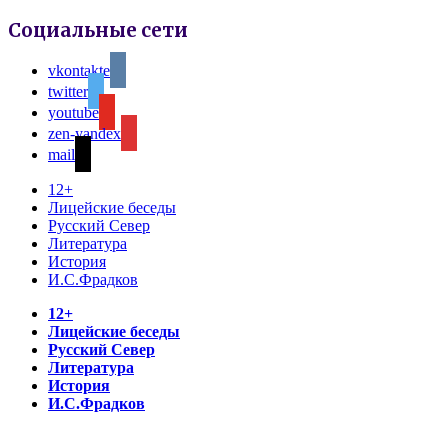
Социальные сети
vkontakte
twitter
youtube
zen-yandex
mail
12+
Лицейские беседы
Русский Север
Литература
История
И.С.Фрадков
12+
Лицейские беседы
Русский Север
Литература
История
И.С.Фрадков