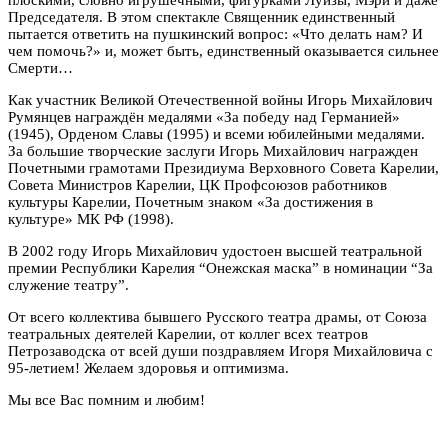
Председателя. В этом спектакле Священник единственный
пытается ответить на пушкинский вопрос: «Что делать нам? И
чем помочь?» и, может быть, единственный оказывается сильнее
Смерти…
Как участник Великой Отечественной войны Игорь Михайлович
Румянцев награждён медалями «За победу над Германией»
(1945), Орденом Славы (1995) и всеми юбилейными медалями.
За большие творческие заслуги Игорь Михайлович награжден
Почетными грамотами Президиума Верховного Совета Карелии,
Совета Министров Карелии, ЦК Профсоюзов работников
культуры Карелии, Почетным знаком «За достижения в
культуре» МК РФ (1998).
В 2002 году Игорь Михайлович удостоен высшей театральной
премии Республики Карелия “Онежская маска” в номинации “За
служение театру”.
От всего коллектива бывшего Русского театра драмы, от Союза
театральных деятелей Карелии, от коллег всех театров
Петрозаводска от всей души поздравляем Игоря Михайловича с
95-летием! Желаем здоровья и оптимизма.
Мы все Вас помним и любим!