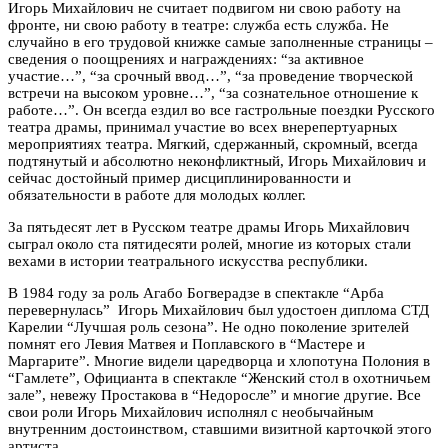
Игорь Михайлович не считает подвигом ни свою работу на
фронте, ни свою работу в театре: служба есть служба. Не
случайно в его трудовой книжке самые заполненные страницы –
сведения о поощрениях и награждениях: “за активное
участие…”, “за срочный ввод…”, “за проведение творческой
встречи на высоком уровне…”, “за сознательное отношение к
работе…”. Он всегда ездил во все гастрольные поездки Русского
театра драмы, принимал участие во всех внерепертуарных
мероприятиях театра. Мягкий, сдержанный, скромный, всегда
подтянутый и абсолютно неконфликтный, Игорь Михайлович и
сейчас достойный пример дисциплинированности и
обязательности в работе для молодых коллег.
За пятьдесят лет в Русском театре драмы Игорь Михайлович
сыграл около ста пятидесяти ролей, многие из которых стали
вехами в истории театрального искусства республики.
В 1984 году за роль Агабо Богверадзе в спектакле “Арба
перевернулась” Игорь Михайлович был удостоен диплома СТД
Карелии “Лучшая роль сезона”. Не одно поколение зрителей
помнят его Левия Матвея и Поплавского в “Мастере и
Маргарите”. Многие видели царедворца и хлопотуна Полония в
“Гамлете”, Официанта в спектакле “Женский стол в охотничьем
зале”, невежу Простакова в “Недоросле” и многие другие. Все
свои роли Игорь Михайлович исполнял с необычайным
внутренним достоинством, ставшими визитной карточкой этого
артиста.