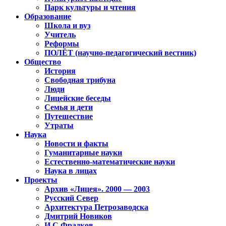
Парк культуры и чтения
Образование
Школа и вуз
Учитель
Реформы
ПОЛЁТ (научно-педагогический вестник)
Общество
История
Свободная трибуна
Люди
Лицейские беседы
Семья и дети
Путешествие
Утраты
Наука
Новости и факты
Гуманитарные науки
Естественно-математические науки
Наука в лицах
Проекты
Архив «Лицея». 2000 — 2003
Русский Север
Архитектура Петрозаводска
Дмитрий Новиков
И.С.Фрадков