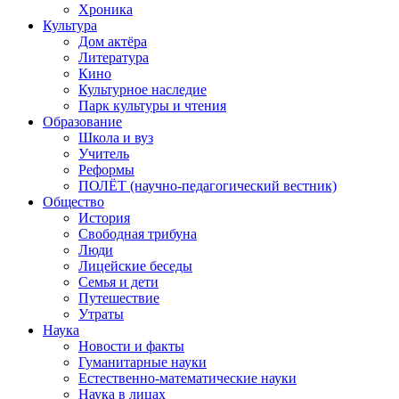
Хроника
Культура
Дом актёра
Литература
Кино
Культурное наследие
Парк культуры и чтения
Образование
Школа и вуз
Учитель
Реформы
ПОЛЁТ (научно-педагогический вестник)
Общество
История
Свободная трибуна
Люди
Лицейские беседы
Семья и дети
Путешествие
Утраты
Наука
Новости и факты
Гуманитарные науки
Естественно-математические науки
Наука в лицах