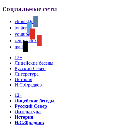
Социальные сети
vkontakte
twitter
youtube
zen-yandex
mail
12+
Лицейские беседы
Русский Север
Литература
История
И.С.Фрадков
12+
Лицейские беседы
Русский Север
Литература
История
И.С.Фрадков