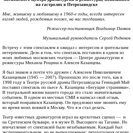
на гастролях в Петрозаводске
Мне, жившему и любившему в 1960-е годы, всегда интересен
взгляд людей, рожденных позже, на нас тогдашних.
Режиссер-постановщик Владимир Панков
Музыкальный руководитель Сергей Родюков
Встречу с этим спектаклем я ожидал с интересом и зрительским
нетерпением. Дело в том, что спектакль поставлен в одном из
моих любимых московских театров — Центре драматургии и
режиссуры Михаила Рощина и Алексея Казанцева.
Я был знаком и почти что дружен с Алексеем Николаевичем
Казанцевым (1945 — 2007). Произошло это после того, как в
1998 году в Театре русской драмы Петрозаводска Геннадий Май
поставил спектакль по пьесе А. Казанцева «Бегущие странники».
В театральной жизни нашего города это стало значительным
событием. В одном из местных СМИ я написал свой отзыв,
который понравился Казанцеву. Он предложил мне звонить ему
во время моих вояжей в Москву. Что я и стал делать.
Театр известных драматургов играл на крохотных сценах — и
на Сретенском бульваре, и в музее В. Высоцкого на Таганке. Но
впечатление от спектаклей было незабываемым. Каждый был
экспериментальным, но не выпендрежным: литературная основа