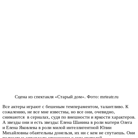
Сцена из спектакля «Старый дом». Фото: mrteatr.ru
Все актеры играют с бешеным темпераментом, талантливо. К
сожалению, не все мне известны, но все они, очевидно,
снимаются в сериалах, судя по внешности и яркости характеров.
А звезды они и есть звезды: Елена Шанина в роли матери Олега
и Елена Яковлева в роли милой интеллигентной Юлии
Михайловны обаятельны донельзя, их ни с кем не спутаешь. Они
полностью оправдали отношение к ним зрителей.