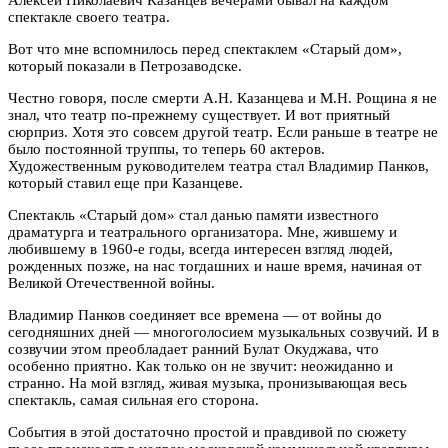
спектакле своего театра.
Вот что мне вспомнилось перед спектаклем «Старый дом»,
который показали в Петрозаводске.
Честно говоря, после смерти А.Н. Казанцева и М.Н. Рощина я не
знал, что театр по-прежнему существует. И вот приятный
сюрприз. Хотя это совсем другой театр. Если раньше в театре не
было постоянной труппы, то теперь 60 актеров.
Художественным руководителем театра стал Владимир Панков,
который ставил еще при Казанцеве.
Спектакль «Старый дом» стал данью памяти известного
драматурга и театрального организатора. Мне, жившему и
любившему в 1960-е годы, всегда интересен взгляд людей,
рожденных позже, на нас тогдашних и наше время, начиная от
Великой Отечественной войны.
Владимир Панков соединяет все времена — от войны до
сегодняшних дней — многоголосием музыкальных созвучий. И в
созвучии этом преобладает ранний Булат Окуджава, что
особенно приятно. Как только он не звучит: неожиданно и
странно. На мой взгляд, живая музыка, пронизывающая весь
спектакль, самая сильная его сторона.
События в этой достаточно простой и правдивой по сюжету