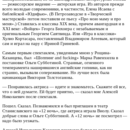
— режиссерское видение — актерская игра. Из авторов прежде
всего молодые современники, в частности, Елена Исаева с
библейской «Юдифью». (В Петрозаводске в «Творческой
мастерской» потом поставили ее пьесу «Про мою маму и про
меня».) Ставилась и классика XIX века, причем авангардная и в
XXI веке: «Войцек» Георга Бюхнера с незабываемым и
оригинальным Георгием Саятвинда. Или «Игра в классики»
Хулио Кортасара, поставленный Владимиром Агеевым, который
сам и играл на пару с Ириной Гриневой.
Самым первым спектаклем, увиденным мною у Рощина-
Казанцева, был «Шоппинг and fucking» Марка Равенхилла в
постановке Ольги Субботиной. Странные, огненного
темперамента наширявшиеся английские гопники, как ни
странно, вызывали сопереживание. Но лучше всех была
начинающая Виктория Толстоганова.
— Понравилась актриса — идите и знакомьтесь. Скажите ей все,
что о ней думаете. Ей будет приятно, — сказал мне Алексей
Николаевич после спектакля.
Пошел. Сказал. Познакомился и был приглашен в театр
Станиславского на «12 ночь», где актриса играла Виолу. Сказал
добрые слова и Ольге Субботиной. А «12 ночь» не посмотрел —
надо было уезжать.
Алексей Николаевич Казанцев вечерами бывал на каждом