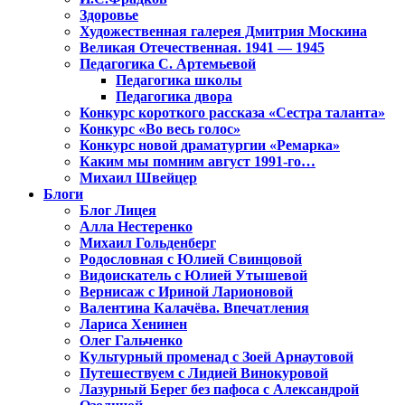
Здоровье
Художественная галерея Дмитрия Москина
Великая Отечественная. 1941 — 1945
Педагогика С. Артемьевой
Педагогика школы
Педагогика двора
Конкурс короткого рассказа «Сестра таланта»
Конкурс «Во весь голос»
Конкурс новой драматургии «Ремарка»
Каким мы помним август 1991-го…
Михаил Швейцер
Блоги
Блог Лицея
Алла Нестеренко
Михаил Гольденберг
Родословная с Юлией Свинцовой
Видоискатель с Юлией Утышевой
Вернисаж с Ириной Ларионовой
Валентина Калачёва. Впечатления
Лариса Хенинен
Олег Гальченко
Культурный променад с Зоей Арнаутовой
Путешествуем с Лидией Винокуровой
Лазурный Берег без пафоса с Александрой