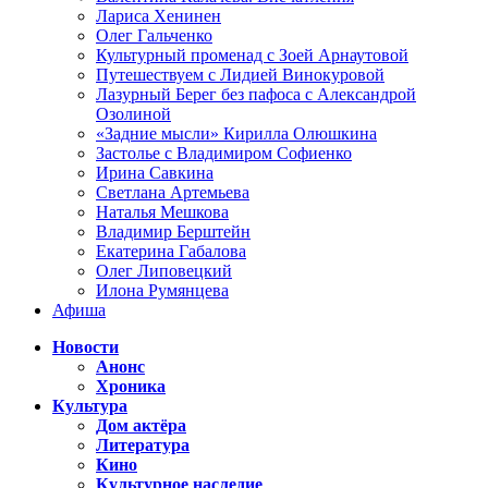
Лариса Хенинен
Олег Гальченко
Культурный променад с Зоей Арнаутовой
Путешествуем с Лидией Винокуровой
Лазурный Берег без пафоса с Александрой
Озолиной
«Задние мысли» Кирилла Олюшкина
Застолье с Владимиром Софиенко
Ирина Савкина
Светлана Артемьева
Наталья Мешкова
Владимир Берштейн
Екатерина Габалова
Олег Липовецкий
Илона Румянцева
Афиша
Новости
Анонс
Хроника
Культура
Дом актёра
Литература
Кино
Культурное наследие