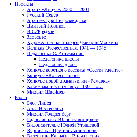
Проекты
Архив «Лицея». 2000 — 2003
Русский Север
Архитектура Петрозаводска
Дмитрий Новиков
И.С.Фрадков
Здоровье
Художественная галерея Дмитрия Москина
Великая Отечественная. 1941 — 1945
Педагогика С. Артемьевой
Педагогика школы
Педагогика двора
Конкурс короткого рассказа «Сестра таланта»
Конкурс «Во весь голос»
Конкурс новой драматургии «Ремарка»
Каким мы помним август 1991-го…
Михаил Швейцер
Блоги
Блог Лицея
Алла Нестеренко
Михаил Гольденберг
Родословная с Юлией Свинцовой
Видоискатель с Юлией Утышевой
Вернисаж с Ириной Ларионовой
Валентина Калачёва. Впечатления