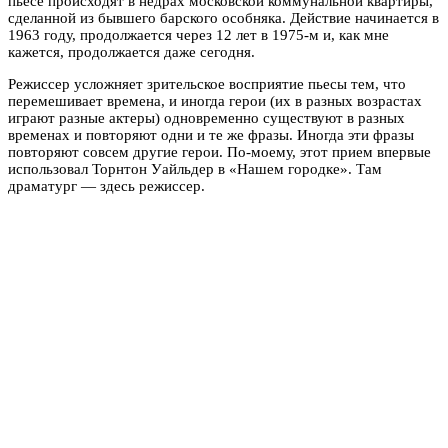
пьесе происходят в недрах московской коммунальной квартиры,
сделанной из бывшего барского особняка. Действие начинается в
1963 году, продолжается через 12 лет в 1975-м и, как мне
кажется, продолжается даже сегодня.
Режиссер усложняет зрительское восприятие пьесы тем, что
перемешивает времена, и иногда герои (их в разных возрастах
играют разные актеры) одновременно существуют в разных
временах и повторяют одни и те же фразы. Иногда эти фразы
повторяют совсем другие герои. По-моему, этот прием впервые
использовал Торнтон Уайльдер в «Нашем городке». Там
драматург — здесь режиссер.