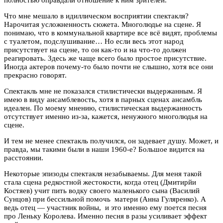
Что мне мешало в идиллическом восприятии спектакля?
Нарочитая усложненность сюжета. Многолюдье на сцене. Я
понимаю, что в коммунальной квартире все всё видят, проблемы
с туалетом, подслушивание… Но если весь этот народ
присутствует на сцене, то он как-то и на что-то должен
реагировать. Здесь же чаще всего было простое присутствие.
Иногда актеров почему-то было почти не слышно, хотя все они
прекрасно говорят.
Спектакль мне не показался стилистически выдержанным. Я
имею в виду ансамблевость, хотя в парных сценах ансамбль
идеален. По моему мнению, стилистическая выдержанность
отсутствует именно из-за, кажется, ненужного многолюдья на
сцене.
И тем не менее спектакль получился, он задевает душу. Может, и
правда, мы такими были в наши 1960-е? Большое видится на
расстоянии.
Некоторые эпизоды спектакля незабываемы. Для меня такой
стала сцена редкостной жестокости, когда отец (Дмитирйи
Костяев) учит пить водку своего маленького сына (Василий
Сунцов) при бессильной помочь матери (Анна Гуляренко). А
ведь отец — участник войны, и это именно ему поется песня
про Леньку Королева. Именно песня в разы усиливает эффект