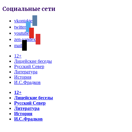
Социальные сети
vkontakte
twitter
youtube
zen-yandex
mail
12+
Лицейские беседы
Русский Север
Литература
История
И.С.Фрадков
12+
Лицейские беседы
Русский Север
Литература
История
И.С.Фрадков