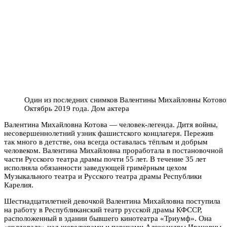
Один из последних снимков Валентины Михайловны Котово
Октябрь 2019 года. Дом актера
Валентина Михайловна Котова — человек-легенда. Дитя войны,
несовершеннолетний узник фашистского концлагеря. Пережив
так много в детстве, она всегда оставалась тёплым и добрым
человеком. Валентина Михайловна проработала в постановочной
части Русского театра драмы почти 55 лет. В течение 35 лет
исполняла обязанности заведующей гримёрным цехом
Музыкального театра и Русского театра драмы Республики
Карелия.
Шестнадцатилетней девочкой Валентина Михайловна поступила
на работу в Республиканский театр русской драмы КФССР,
расположенный в здании бывшего кинотеатра «Триумф». Она
«колдовала» над шевелюрами и париками Александры Ивановны