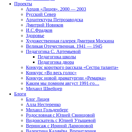
Проекты
Архив «Лицея». 2000 — 2003
Русский Север
Архитектура Петрозаводска
Дмитрий Новиков
И.С.Фрадков
Здоровье
Художественная галерея Дмитрия Москина
Великая Отечественная. 1941 — 1945
Педагогика С. Артемьевой
Педагогика школы
Педагогика двора
Конкурс короткого рассказа «Сестра таланта»
Конкурс «Во весь голос»
Конкурс новой драматургии «Ремарка»
Каким мы помним август 1991-го…
Михаил Швейцер
Блоги
Блог Лицея
Алла Нестеренко
Михаил Гольденберг
Родословная с Юлией Свинцовой
Видоискатель с Юлией Утышевой
Вернисаж с Ириной Ларионовой
Валентина Калачёва. Впечатления