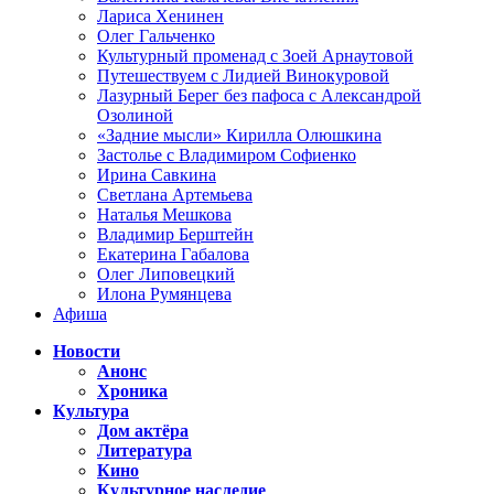
Лариса Хенинен
Олег Гальченко
Культурный променад с Зоей Арнаутовой
Путешествуем с Лидией Винокуровой
Лазурный Берег без пафоса с Александрой
Озолиной
«Задние мысли» Кирилла Олюшкина
Застолье с Владимиром Софиенко
Ирина Савкина
Светлана Артемьева
Наталья Мешкова
Владимир Берштейн
Екатерина Габалова
Олег Липовецкий
Илона Румянцева
Афиша
Новости
Анонс
Хроника
Культура
Дом актёра
Литература
Кино
Культурное наследие