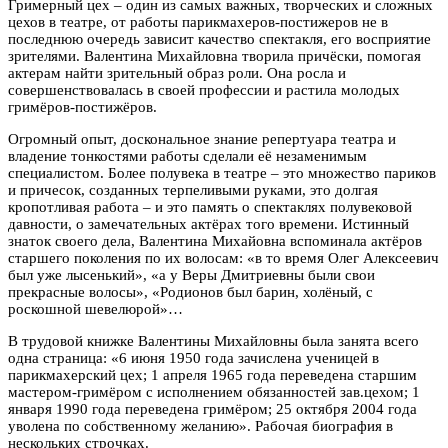
Гримерный цех – один из самых важных, творческих и сложных
цехов в театре, от работы парикмахеров-постижеров не в
последнюю очередь зависит качество спектакля, его восприятие
зрителями. Валентина Михайловна творила причёски, помогая
актерам найти зрительный образ роли. Она росла и
совершенствовалась в своей профессии и растила молодых
гримёров-постижёров.
Огромный опыт, доскональное знание репертуара театра и
владение тонкостями работы сделали её незаменимым
специалистом. Более полувека в театре – это множество париков
и причесок, созданных терпеливыми руками, это долгая
кропотливая работа – и это память о спектаклях полувековой
давности, о замечательных актёрах того времени. Истинный
знаток своего дела, Валентина Михайовна вспоминала актёров
старшего поколения по их волосам: «в то время Олег Алексеевич
был уже лысенький», «а у Веры Дмитриевны были свои
прекрасные волосы», «Родионов был барин, холёный, с
роскошной шевелюрой»…
В трудовой книжке Валентины Михайловны была занята всего
одна страница: «6 июня 1950 года зачислена ученицей в
парикмахерский цех; 1 апреля 1965 года переведена старшим
мастером-гримёром с исполнением обязанностей зав.цехом; 1
января 1990 года переведена гримёром; 25 октября 2004 года
уволена по собственному желанию». Рабочая биография в
нескольких строчках.