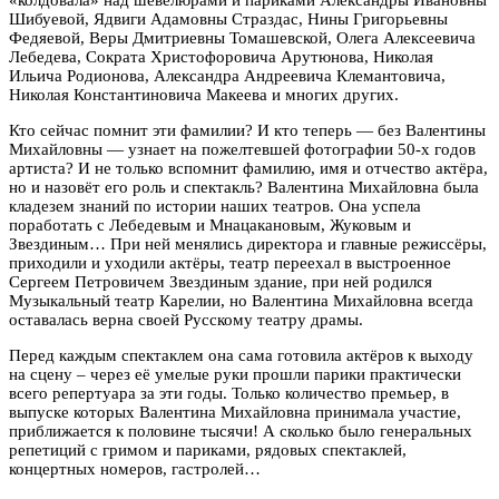
Шибуевой, Ядвиги Адамовны Страздас, Нины Григорьевны
Федяевой, Веры Дмитриевны Томашевской, Олега Алексеевича
Лебедева, Сократа Христофоровича Арутюнова, Николая
Ильича Родионова, Александра Андреевича Клемантовича,
Николая Константиновича Макеева и многих других.
Кто сейчас помнит эти фамилии? И кто теперь — без Валентины
Михайловны — узнает на пожелтевшей фотографии 50-х годов
артиста? И не только вспомнит фамилию, имя и отчество актёра,
но и назовёт его роль и спектакль? Валентина Михайловна была
кладезем знаний по истории наших театров. Она успела
поработать с Лебедевым и Мнацакановым, Жуковым и
Звездиным… При ней менялись директора и главные режиссёры,
приходили и уходили актёры, театр переехал в выстроенное
Сергеем Петровичем Звездиным здание, при ней родился
Музыкальный театр Карелии, но Валентина Михайловна всегда
оставалась верна своей Русскому театру драмы.
Перед каждым спектаклем она сама готовила актёров к выходу
на сцену – через её умелые руки прошли парики практически
всего репертуара за эти годы. Только количество премьер, в
выпуске которых Валентина Михайловна принимала участие,
приближается к половине тысячи! А сколько было генеральных
репетиций с гримом и париками, рядовых спектаклей,
концертных номеров, гастролей…