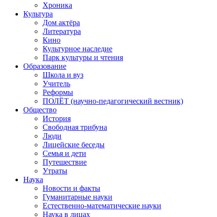
Хроника
Культура
Дом актёра
Литература
Кино
Культурное наследие
Парк культуры и чтения
Образование
Школа и вуз
Учитель
Реформы
ПОЛЁТ (научно-педагогический вестник)
Общество
История
Свободная трибуна
Люди
Лицейские беседы
Семья и дети
Путешествие
Утраты
Наука
Новости и факты
Гуманитарные науки
Естественно-математические науки
Наука в лицах