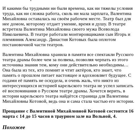
И какими бы трудными ни были времена, как ни тяжелы условия
труда, как ни сложна работа, сколь ни мала зарплата, Валентина
Михайловна оставалась на своём рабочем месте. Театр был для
нее домом, которому отдает умение, время и душу. В театре
встретила Валентина Михайловна своего мужа Всеволода
Николаевича. В театре работали монтировщиками сын Игорь и
племянник Александр. Династия Котовых была оплотом
постановочной части театров.
Валентина Михайловна хранила в памяти все спектакли Русского
театра драмы более чем за полвека, позволяя черпать из этого
источника знания тем, кому они действительно необходимы…
Она была из тех, кто помнит и чтит актёров, кто знает, что
память о прошлом питает настоящее и вдохновляет будущее. С
годами её память не оскудела, и очень жаль, что никто из
интересующихся историей карельского театра не успел записать
её воспоминания о Русском театре драмы. Хочется верить, в
истории карельского театра найдётся страница для Валентины
Михайловны Котовой, ведь она и сама стала частью его истории.
Прощание с Валентиной Михайловной Котовой состоится 16
марта с 14 до 15 часов в траурном зале на Вольной, 4.
Похожее