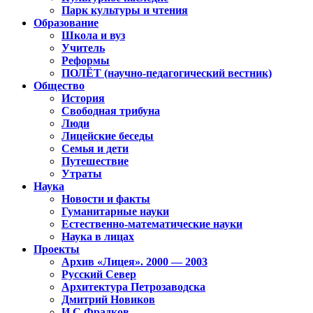
Парк культуры и чтения
Образование
Школа и вуз
Учитель
Реформы
ПОЛЁТ (научно-педагогический вестник)
Общество
История
Свободная трибуна
Люди
Лицейские беседы
Семья и дети
Путешествие
Утраты
Наука
Новости и факты
Гуманитарные науки
Естественно-математические науки
Наука в лицах
Проекты
Архив «Лицея». 2000 — 2003
Русский Север
Архитектура Петрозаводска
Дмитрий Новиков
И.С.Фрадков