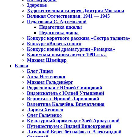
Здоровье
Художественная галерея Дмитрия Москина
Великая Отечественная. 1941 — 1945
Педагогика С. Артемьевой
Педагогика школы
Педагогика двора
Конкурс короткого рассказа «Сестра таланта»
Конкурс «Во весь голос»
Конкурс новой драматургии «Ремарка»
Каким мы помним август 1991-го…
Михаил Швейцер
Блоги
Блог Лицея
Алла Нестеренко
Михаил Гольденберг
Родословная с Юлией Свинцовой
Видоискатель с Юлией Утышевой
Вернисаж с Ириной Ларионовой
Валентина Калачёва. Впечатления
Лариса Хенинен
Олег Гальченко
Культурный променад с Зоей Арнаутовой
Путешествуем с Лидией Винокуровой
Лазурный Берег без пафоса с Александрой