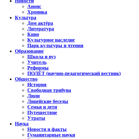
Новости
Анонс
Хроника
Культура
Дом актёра
Литература
Кино
Культурное наследие
Парк культуры и чтения
Образование
Школа и вуз
Учитель
Реформы
ПОЛЁТ (научно-педагогический вестник)
Общество
История
Свободная трибуна
Люди
Лицейские беседы
Семья и дети
Путешествие
Утраты
Наука
Новости и факты
Гуманитарные науки