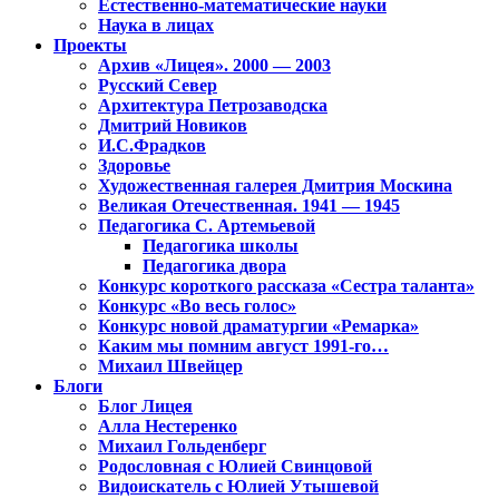
Естественно-математические науки
Наука в лицах
Проекты
Архив «Лицея». 2000 — 2003
Русский Север
Архитектура Петрозаводска
Дмитрий Новиков
И.С.Фрадков
Здоровье
Художественная галерея Дмитрия Москина
Великая Отечественная. 1941 — 1945
Педагогика С. Артемьевой
Педагогика школы
Педагогика двора
Конкурс короткого рассказа «Сестра таланта»
Конкурс «Во весь голос»
Конкурс новой драматургии «Ремарка»
Каким мы помним август 1991-го…
Михаил Швейцер
Блоги
Блог Лицея
Алла Нестеренко
Михаил Гольденберг
Родословная с Юлией Свинцовой
Видоискатель с Юлией Утышевой