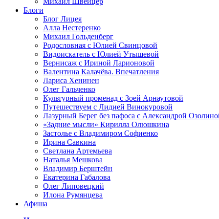
Михаил Швейцер
Блоги
Блог Лицея
Алла Нестеренко
Михаил Гольденберг
Родословная с Юлией Свинцовой
Видоискатель с Юлией Утышевой
Вернисаж с Ириной Ларионовой
Валентина Калачёва. Впечатления
Лариса Хенинен
Олег Гальченко
Культурный променад с Зоей Арнаутовой
Путешествуем с Лидией Винокуровой
Лазурный Берег без пафоса с Александрой Озолино
«Задние мысли» Кирилла Олюшкина
Застолье с Владимиром Софиенко
Ирина Савкина
Светлана Артемьева
Наталья Мешкова
Владимир Берштейн
Екатерина Габалова
Олег Липовецкий
Илона Румянцева
Афиша