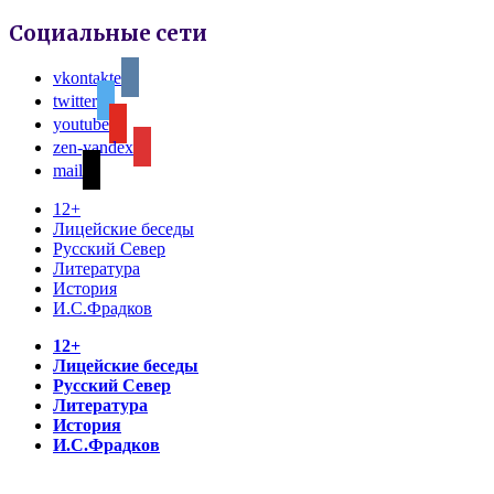
Социальные сети
vkontakte
twitter
youtube
zen-yandex
mail
12+
Лицейские беседы
Русский Север
Литература
История
И.С.Фрадков
12+
Лицейские беседы
Русский Север
Литература
История
И.С.Фрадков