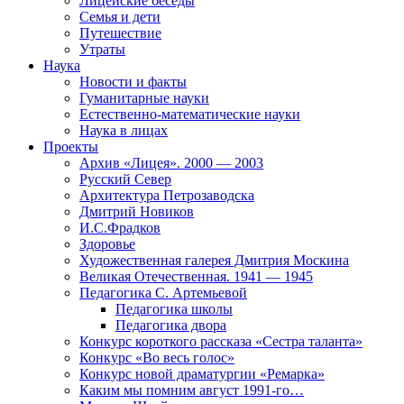
Лицейские беседы
Семья и дети
Путешествие
Утраты
Наука
Новости и факты
Гуманитарные науки
Естественно-математические науки
Наука в лицах
Проекты
Архив «Лицея». 2000 — 2003
Русский Север
Архитектура Петрозаводска
Дмитрий Новиков
И.С.Фрадков
Здоровье
Художественная галерея Дмитрия Москина
Великая Отечественная. 1941 — 1945
Педагогика С. Артемьевой
Педагогика школы
Педагогика двора
Конкурс короткого рассказа «Сестра таланта»
Конкурс «Во весь голос»
Конкурс новой драматургии «Ремарка»
Каким мы помним август 1991-го…