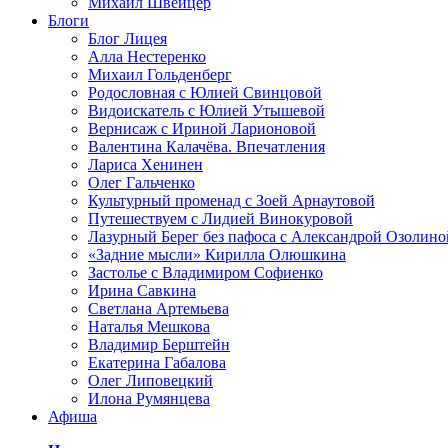
Михаил Швейцер
Блоги
Блог Лицея
Алла Нестеренко
Михаил Гольденберг
Родословная с Юлией Свинцовой
Видоискатель с Юлией Утышевой
Вернисаж с Ириной Ларионовой
Валентина Калачёва. Впечатления
Лариса Хенинен
Олег Гальченко
Культурный променад с Зоей Арнаутовой
Путешествуем с Лидией Винокуровой
Лазурный Берег без пафоса с Александрой Озолино
«Задние мысли» Кирилла Олюшкина
Застолье с Владимиром Софиенко
Ирина Савкина
Светлана Артемьева
Наталья Мешкова
Владимир Берштейн
Екатерина Габалова
Олег Липовецкий
Илона Румянцева
Афиша