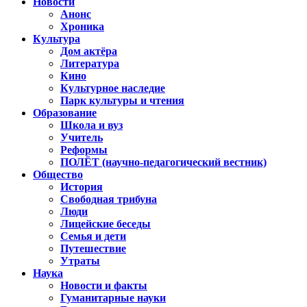
Новости
Анонс
Хроника
Культура
Дом актёра
Литература
Кино
Культурное наследие
Парк культуры и чтения
Образование
Школа и вуз
Учитель
Реформы
ПОЛЁТ (научно-педагогический вестник)
Общество
История
Свободная трибуна
Люди
Лицейские беседы
Семья и дети
Путешествие
Утраты
Наука
Новости и факты
Гуманитарные науки