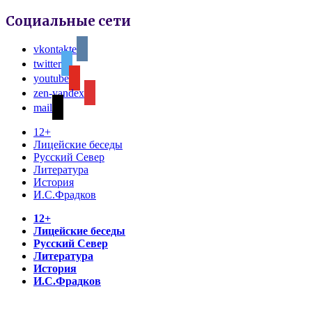
Социальные сети
vkontakte
twitter
youtube
zen-yandex
mail
12+
Лицейские беседы
Русский Север
Литература
История
И.С.Фрадков
12+
Лицейские беседы
Русский Север
Литература
История
И.С.Фрадков