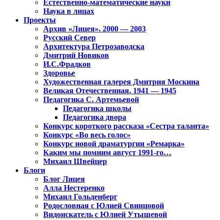
Естественно-математические науки
Наука в лицах
Проекты
Архив «Лицея». 2000 — 2003
Русский Север
Архитектура Петрозаводска
Дмитрий Новиков
И.С.Фрадков
Здоровье
Художественная галерея Дмитрия Москина
Великая Отечественная. 1941 — 1945
Педагогика С. Артемьевой
Педагогика школы
Педагогика двора
Конкурс короткого рассказа «Сестра таланта»
Конкурс «Во весь голос»
Конкурс новой драматургии «Ремарка»
Каким мы помним август 1991-го…
Михаил Швейцер
Блоги
Блог Лицея
Алла Нестеренко
Михаил Гольденберг
Родословная с Юлией Свинцовой
Видоискатель с Юлией Утышевой