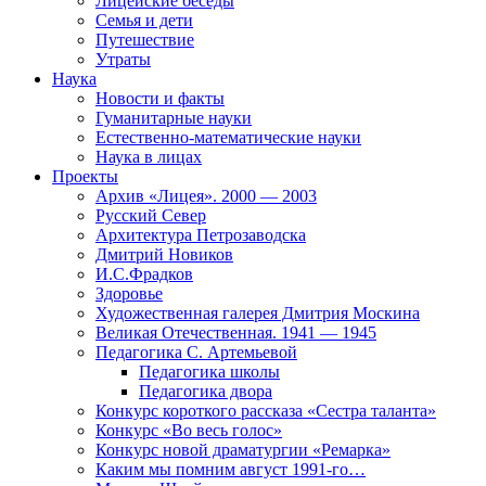
Лицейские беседы
Семья и дети
Путешествие
Утраты
Наука
Новости и факты
Гуманитарные науки
Естественно-математические науки
Наука в лицах
Проекты
Архив «Лицея». 2000 — 2003
Русский Север
Архитектура Петрозаводска
Дмитрий Новиков
И.С.Фрадков
Здоровье
Художественная галерея Дмитрия Москина
Великая Отечественная. 1941 — 1945
Педагогика С. Артемьевой
Педагогика школы
Педагогика двора
Конкурс короткого рассказа «Сестра таланта»
Конкурс «Во весь голос»
Конкурс новой драматургии «Ремарка»
Каким мы помним август 1991-го…