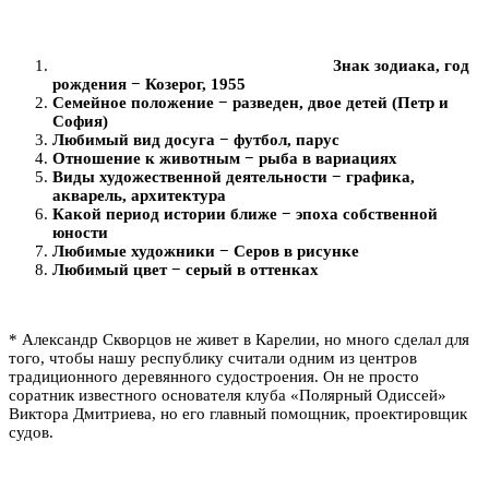
Знак зодиака, год
рождения − Козерог, 1955
Семейное положение − разведен, двое детей (Петр и
София)
Любимый вид досуга − футбол, парус
Отношение к животным − рыба в вариациях
Виды художественной деятельности − графика,
акварель, архитектура
Какой период истории ближе − эпоха собственной
юности
Любимые художники − Серов в рисунке
Любимый цвет − серый в оттенках
* Александр Скворцов не живет в Карелии, но много сделал для
того, чтобы нашу республику считали одним из центров
традиционного деревянного судостроения. Он не просто
соратник известного основателя клуба «Полярный Одиссей»
Виктора Дмитриева, но его главный помощник, проектировщик
судов.