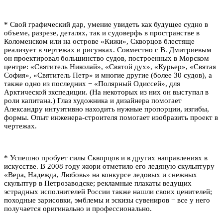
* Свой графический дар, умение увидеть как будущее судно в
объеме, разрезе, деталях, так и судоверфь в пространстве в
Коломенском или на острове «Кижи», Скворцов блестяще
реализует в чертежах и рисунках. Совместно с В. Дмитриевым
он проектировал большинство судов, построенных в Морском
центре: «Святитель Николай», «Святой дух», «Курьер», «Святая
София», «Святитель Петр» и многие другие (более 30 судов), а
также одно из последних − «Полярный Одиссей», для
Арктической экспедиции. (На некоторых из них он выступал в
роли капитана.) Глаз художника и дизайнера помогает
Александру интуитивно находить нужные пропорции, изгибы,
формы. Опыт инженера-строителя помогает изобразить проект в
чертежах.
* Успешно пробует силы Скворцов и в других направлениях в
искусстве. В 2008 году жюри отметило его ледяную скульптуру
«Вера, Надежда, Любовь» на конкурсе ледовых и снежных
скульптур в Петрозаводске; рекламные плакаты ведущих
эстрадных исполнителей России также нашли своих ценителей;
походные зарисовки, эмблемы и эскизы сувениров − все у него
получается оригинально и профессионально.