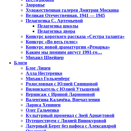
Здоровье
Художественная галерея Дмитрия Москина
Великая Отечественная. 1941 — 1945
Педагогика С. Артемьевой
Педагогика школы
Педагогика двора
Конкурс короткого рассказа «Сестра таланта»
Конкурс «Во весь голос»
Конкурс новой драматургии «Ремарка»
Каким мы помним август 1991-го…
Михаил Швейцер
Блоги
Блог Лицея
Алла Нестеренко
Михаил Гольденберг
Родословная с Юлией Свинцовой
Видоискатель с Юлией Утышевой
Вернисаж с Ириной Ларионовой
Валентина Калачёва. Впечатления
Лариса Хенинен
Олег Гальченко
Культурный променад с Зоей Арнаутовой
Путешествуем с Лидией Винокуровой
Лазурный Берег без пафоса с Александрой