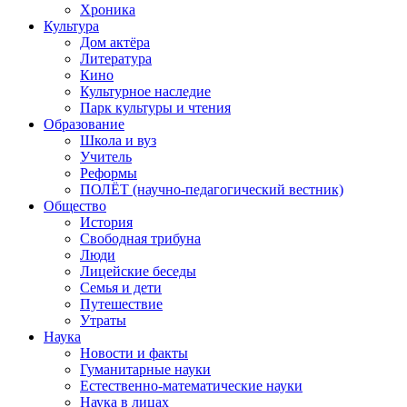
Хроника
Культура
Дом актёра
Литература
Кино
Культурное наследие
Парк культуры и чтения
Образование
Школа и вуз
Учитель
Реформы
ПОЛЁТ (научно-педагогический вестник)
Общество
История
Свободная трибуна
Люди
Лицейские беседы
Семья и дети
Путешествие
Утраты
Наука
Новости и факты
Гуманитарные науки
Естественно-математические науки
Наука в лицах