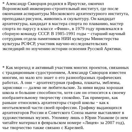
* Александр Скворцов родился в Иркутске, окончил
Воронежский инженерно-строительный институт, где после
окончания аспирантуры Московского архитектурного института,
преподавал рисунок, живопись и скульптуру. Он кандидат
архитектуры, кандидат в мастера спорта по плаванию, мастер
спорта по парусу в классе «Финн», в 1979 году привлекался в
сборную команду СССР. В 1985-1991 годы − старший научный
сотрудник отдела памятников НИИ культуры Министерства
культуры РСФСР, участник научно-исследовательских
экспедиций по изучению истории освоения Русской Арктики.
* Как мореход и активный участник многих проектов, связанных
с традиционным судостроением, Александр Скворцов известен
многим, но мало кто знает о его разнообразных графических
работах. А они − архитектурная графика, плакаты, эмблемы,
зарисовки — далеко не любительские. За ними видна хорошая
школа и большие способности, хотя сам он относится к своему
изобразительному творчеству спокойно. Так примерно, как
раньше относились архитекторы старой школы − как к
неотъемлемой части своей профессии. Графику выдающихся
архитекторов России и Советского Союза нынче выставляют в
художественных музеях. Упомяну лишь о Юрии Ушакове (о нем
читайте материал в февральском номере «Лицея» за 2007 год),
чье творчество также связано с Карелией.