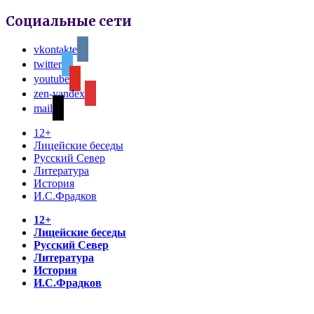
Социальные сети
vkontakte
twitter
youtube
zen-yandex
mail
12+
Лицейские беседы
Русский Север
Литература
История
И.С.Фрадков
12+
Лицейские беседы
Русский Север
Литература
История
И.С.Фрадков