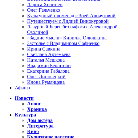
Лариса Хенинен
Олег Гальченко
Культурный променад с Зоей Арнаутовой
Путешествуем с Лидией Винокуровой
Лазурный Берег без пафоса с Александрой
Озолиной
«Задние мысли» Кирилла Олюшкина
Застолье с Владимиром Софиенко
Ирина Савкина
Светлана Артемьева
Наталья Мешкова
Владимир Берштейн
Екатерина Габалова
Олег Липовецкий
Илона Румянцева
Афиша
Новости
Анонс
Хроника
Культура
Дом актёра
Литература
Кино
Культурное наследие