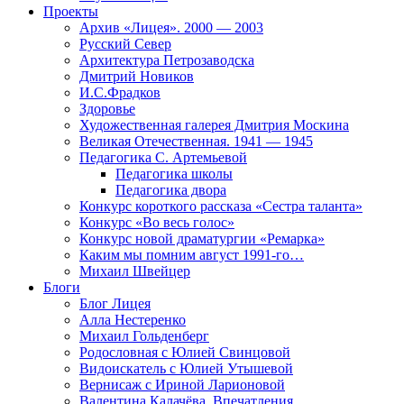
Проекты
Архив «Лицея». 2000 — 2003
Русский Север
Архитектура Петрозаводска
Дмитрий Новиков
И.С.Фрадков
Здоровье
Художественная галерея Дмитрия Москина
Великая Отечественная. 1941 — 1945
Педагогика С. Артемьевой
Педагогика школы
Педагогика двора
Конкурс короткого рассказа «Сестра таланта»
Конкурс «Во весь голос»
Конкурс новой драматургии «Ремарка»
Каким мы помним август 1991-го…
Михаил Швейцер
Блоги
Блог Лицея
Алла Нестеренко
Михаил Гольденберг
Родословная с Юлией Свинцовой
Видоискатель с Юлией Утышевой
Вернисаж с Ириной Ларионовой
Валентина Калачёва. Впечатления