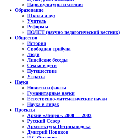
Парк культуры и чтения
Образование
Школа и вуз
Учитель
Реформы
ПОЛЁТ (научно-педагогический вестник)
Общество
История
Свободная трибуна
Люди
Лицейские беседы
Семья и дети
Путешествие
Утраты
Наука
Новости и факты
Гуманитарные науки
Естественно-математические науки
Наука в лицах
Проекты
Архив «Лицея». 2000 — 2003
Русский Север
Архитектура Петрозаводска
Дмитрий Новиков
И.С.Фрадков