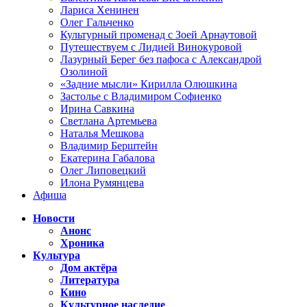
Лариса Хенинен
Олег Гальченко
Культурный променад с Зоей Арнаутовой
Путешествуем с Лидией Винокуровой
Лазурный Берег без пафоса с Александрой
Озолиной
«Задние мысли» Кирилла Олюшкина
Застолье с Владимиром Софиенко
Ирина Савкина
Светлана Артемьева
Наталья Мешкова
Владимир Берштейн
Екатерина Габалова
Олег Липовецкий
Илона Румянцева
Афиша
Новости
Анонс
Хроника
Культура
Дом актёра
Литература
Кино
Культурное наследие