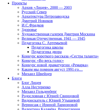
Проекты
Архив «Лицея». 2000 — 2003
Русский Север
Архитектура Петрозаводска
Дмитрий Новиков
И.С.Фрадков
Здоровье
Художественная галерея Дмитрия Москина
Великая Отечественная. 1941 — 1945
Педагогика С. Артемьевой
Педагогика школы
Педагогика двора
Конкурс короткого рассказа «Сестра таланта»
Конкурс «Во весь голос»
Конкурс новой драматургии «Ремарка»
Каким мы помним август 1991-го…
Михаил Швейцер
Блоги
Блог Лицея
Алла Нестеренко
Михаил Гольденберг
Родословная с Юлией Свинцовой
Видоискатель с Юлией Утышевой
Вернисаж с Ириной Ларионовой
Валентина Калачёва. Впечатления