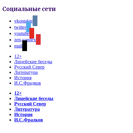
Социальные сети
vkontakte
twitter
youtube
zen-yandex
mail
12+
Лицейские беседы
Русский Север
Литература
История
И.С.Фрадков
12+
Лицейские беседы
Русский Север
Литература
История
И.С.Фрадков