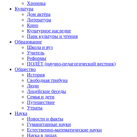
Хроника
Культура
Дом актёра
Литература
Кино
Культурное наследие
Парк культуры и чтения
Образование
Школа и вуз
Учитель
Реформы
ПОЛЁТ (научно-педагогический вестник)
Общество
История
Свободная трибуна
Люди
Лицейские беседы
Семья и дети
Путешествие
Утраты
Наука
Новости и факты
Гуманитарные науки
Естественно-математические науки
Наука в лицах