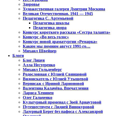
Здоровье
Художественная галерея Дмитрия Москина
Великая Отечественная. 1941 — 1945
Педагогика С. Артемьевой
Педагогика школы
Педагогика двора
Конкурс короткого рассказа «Сестра таланта»
Конкурс «Во весь голос»
Конкурс новой драматургии «Ремарка»
Каким мы помним август 1991-го…
Михаил Швейцер
Блоги
Блог Лицея
Алла Нестеренко
Михаил Гольденберг
Родословная с Юлией Свинцовой
Видоискатель с Юлией Утышевой
Вернисаж с Ириной Ларионовой
Валентина Калачёва. Впечатления
Лариса Хенинен
Олег Гальченко
Культурный променад с Зоей Арнаутовой
Путешествуем с Лидией Винокуровой
Лазурный Берег без пафоса с Александрой