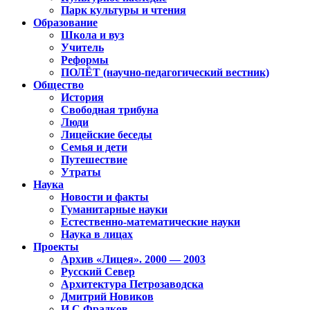
Парк культуры и чтения
Образование
Школа и вуз
Учитель
Реформы
ПОЛЁТ (научно-педагогический вестник)
Общество
История
Свободная трибуна
Люди
Лицейские беседы
Семья и дети
Путешествие
Утраты
Наука
Новости и факты
Гуманитарные науки
Естественно-математические науки
Наука в лицах
Проекты
Архив «Лицея». 2000 — 2003
Русский Север
Архитектура Петрозаводска
Дмитрий Новиков
И.С.Фрадков