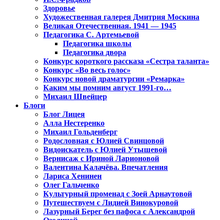
Здоровье
Художественная галерея Дмитрия Москина
Великая Отечественная. 1941 — 1945
Педагогика С. Артемьевой
Педагогика школы
Педагогика двора
Конкурс короткого рассказа «Сестра таланта»
Конкурс «Во весь голос»
Конкурс новой драматургии «Ремарка»
Каким мы помним август 1991-го…
Михаил Швейцер
Блоги
Блог Лицея
Алла Нестеренко
Михаил Гольденберг
Родословная с Юлией Свинцовой
Видоискатель с Юлией Утышевой
Вернисаж с Ириной Ларионовой
Валентина Калачёва. Впечатления
Лариса Хенинен
Олег Гальченко
Культурный променад с Зоей Арнаутовой
Путешествуем с Лидией Винокуровой
Лазурный Берег без пафоса с Александрой