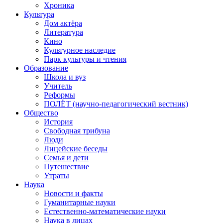
Хроника
Культура
Дом актёра
Литература
Кино
Культурное наследие
Парк культуры и чтения
Образование
Школа и вуз
Учитель
Реформы
ПОЛЁТ (научно-педагогический вестник)
Общество
История
Свободная трибуна
Люди
Лицейские беседы
Семья и дети
Путешествие
Утраты
Наука
Новости и факты
Гуманитарные науки
Естественно-математические науки
Наука в лицах