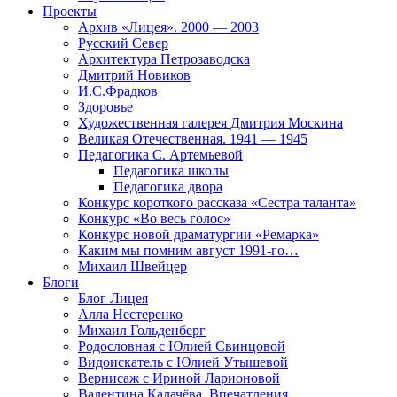
Проекты
Архив «Лицея». 2000 — 2003
Русский Север
Архитектура Петрозаводска
Дмитрий Новиков
И.С.Фрадков
Здоровье
Художественная галерея Дмитрия Москина
Великая Отечественная. 1941 — 1945
Педагогика С. Артемьевой
Педагогика школы
Педагогика двора
Конкурс короткого рассказа «Сестра таланта»
Конкурс «Во весь голос»
Конкурс новой драматургии «Ремарка»
Каким мы помним август 1991-го…
Михаил Швейцер
Блоги
Блог Лицея
Алла Нестеренко
Михаил Гольденберг
Родословная с Юлией Свинцовой
Видоискатель с Юлией Утышевой
Вернисаж с Ириной Ларионовой
Валентина Калачёва. Впечатления