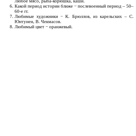
Любое мясо, рыба-корюшка, каши.
Какой период истории ближе − послевоенный период – 50–
60-е гг.
Любимые художники − К. Брюллов, из карельских – С.
Юнтунен, В. Чекмасов.
Любимый цвет − оранжевый.