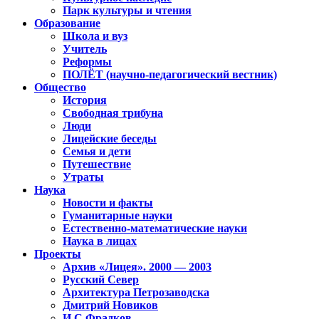
Парк культуры и чтения
Образование
Школа и вуз
Учитель
Реформы
ПОЛЁТ (научно-педагогический вестник)
Общество
История
Свободная трибуна
Люди
Лицейские беседы
Семья и дети
Путешествие
Утраты
Наука
Новости и факты
Гуманитарные науки
Естественно-математические науки
Наука в лицах
Проекты
Архив «Лицея». 2000 — 2003
Русский Север
Архитектура Петрозаводска
Дмитрий Новиков
И.С.Фрадков