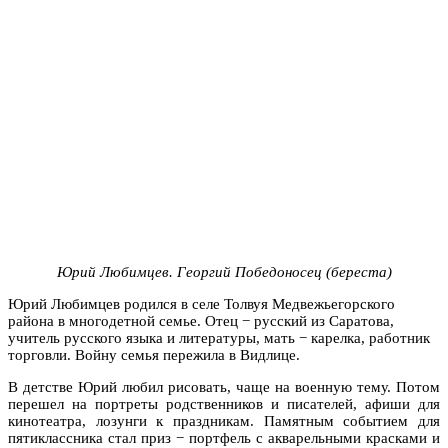
Юрий Любимцев. Георгий Победоносец (береста)
Юрий Любимцев родился в селе Толвуя Медвежьегорского
района в многодетной семье. Отец − русский из Саратова,
учитель русского языка и литературы, мать − карелка, работник
торговли. Войну семья пережила в Видлице.
В детстве Юрий любил рисовать, чаще на военную тему. Потом
перешел на портреты родственников и писателей, афиши для
кинотеатра, лозунги к праздникам. Памятным событием для
пятиклассника стал приз − портфель с акварельными красками и