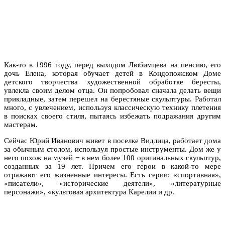
Как-то в 1996 году, перед выходом Любимцева на пенсию, его
дочь Елена, которая обучает детей в Кондопожском Доме
детского творчества художественной обработке бересты,
увлекла своим делом отца. Он попробовал сначала делать вещи
прикладные, затем перешел на берестяные скульптуры. Работал
много, с увлечением, используя классическую технику плетения
в поисках своего стиля, пытаясь избежать подражания другим
мастерам.
Сейчас Юрий Иванович живет в поселке Видлица, работает дома
за обычным столом, используя простые инструменты. Дом же у
него похож на музей − в нем более 100 оригинальных скульптур,
созданных за 19 лет. Причем его герои в какой-то мере
отражают его жизненные интересы. Есть серии: «спортивная»,
«писатели», «исторические деятели», «литературные
персонажи», «культовая архитектура Карелии и др.