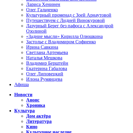
Лариса Хенинен
Олег Гальченко
Культурный променад с Зоей Арнаутовой
Путешествуем с Лидией Винокуровой
Лазурный Берег без пафоса с Александрой
Озолиной
«Задние мысли» Кирилла Олюшкина
Застолье с Владимиром Софиенко
Ирина Савкина
Светлана Артемьева
Наталья Мешкова
Владимир Берштейн
Екатерина Габалова
Олег Липовецкий
Илона Румянцева
Афиша
Новости
Анонс
Хроника
Культура
Дом актёра
Литература
Кино
Культурное наследие