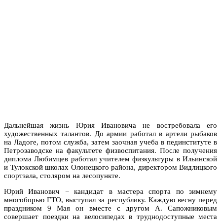
Дальнейшая жизнь Юрия Ивановича не востребовала его
художественных талантов. До армии работал в артели рыбаков
на Ладоге, потом служба, затем заочная учеба в пединституте в
Петрозаводске на факультете физвоспитания. После получения
диплома Любимцев работал учителем физкультуры в Ильинской
и Тулокской школах Олонецкого района, директором Видлицкого
спортзала, столяром на лесопункте.
Юрий Иванович − кандидат в мастера спорта по зимнему
многоборью ГТО, выступал за республику. Каждую весну перед
праздником 9 Мая он вместе с другом А. Сапожниковым
совершает поездки на велосипедах в труднодоступные места