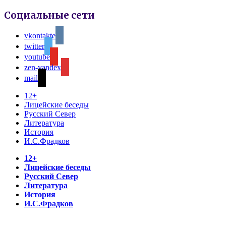
Социальные сети
vkontakte
twitter
youtube
zen-yandex
mail
12+
Лицейские беседы
Русский Север
Литература
История
И.С.Фрадков
12+
Лицейские беседы
Русский Север
Литература
История
И.С.Фрадков