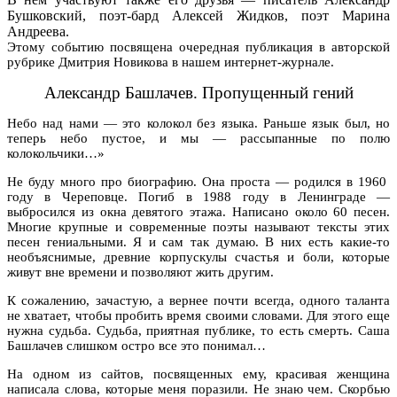
Бушковский, поэт-бард Алексей Жидков, поэт Марина
Андреева.
Этому событию посвящена очередная публикация в авторской
рубрике Дмитрия Новикова в нашем интернет-журнале.
Александр Башлачев. Пропущенный гений
Небо над нами — это колокол без языка. Раньше язык был, но
теперь небо пустое, и мы — рассыпанные по полю
колокольчики…»
Не буду много про биографию. Она проста — родился в 1960
году в Череповце. Погиб в 1988 году в Ленинграде —
выбросился из окна девятого этажа. Написано около 60 песен.
Многие крупные и современные поэты называют тексты этих
песен гениальными. Я и сам так думаю. В них есть какие-то
необъяснимые, древние корпускулы счастья и боли, которые
живут вне времени и позволяют жить другим.
К сожалению, зачастую, а вернее почти всегда, одного таланта
не хватает, чтобы пробить время своими словами. Для этого еще
нужна судьба. Судьба, приятная публике, то есть смерть. Саша
Башлачев слишком остро все это понимал…
На одном из сайтов, посвященных ему, красивая женщина
написала слова, которые меня поразили. Не знаю чем. Скорбью