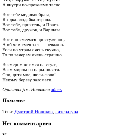
А внутри по-прежнему тесно …
Вот тебе медовая брага,
Ягодка-злодейка-отрава.
Вот тебе, приятель, и Прага.
Вот тебе, дружок, и Варшава.
Вот и посмеемся простуженно,
А об чем смеяться — неважно.
Если по утрам очень скучно,
То по вечерам очень страшно.
Всемером ютимся на стуле,
Всем миром на нары-полати.
Спи, дитя мое, люли-люли!
Некому березу заломати.
Оригинал Дм. Новикова
здесь
Похожее
Теги:
Дмитрий Новиков
,
литература
Нет комментариев