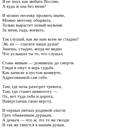
Я не знал, как любить Россию,
А куда ж она без меня?
И можно песенку прожить иначе,
Можно ниточку оборвать.
Только вырастет новый мальчик
За меня, гада, воевать.
Так слушай, как же нам всем не стыдно?
Эй, ап — спасите ваши души!
Знаешь, стыдно, когда не видно
Что услышал ты то, что слушал.
Стань живым — доживешь до смерти.
Гляди в омут и верь судьбе.
Как записке в пустом конверте,
Адресованной сам себе.
Там, где ночь разотрет тревога,
Там, где станет невмоготу —
Ох, вот туда тебе и дорога,
Наверстаешь свою версту.
В черных пятнах родимой злости
Грех обиженным дуракам.
А деньги — что ж, это те же гвозди
И так же тянутся к нашим рукам.