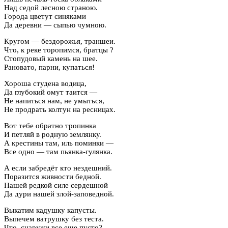
Над седой лесною страною.
Города цветут синяками
Да деревни — сыпью чумною.
Кругом — бездорожья, траншеи.
Что, к реке торопимся, братцы ?
Стопудовый камень на шее.
Рановато, парни, купаться!
Хороша студена водица,
Да глубокий омут таится —
Не напиться нам, не умыться,
Не продрать колтун на ресницах.
Вот тебе обратно тропинка
И петляй в родную землянку.
А крестины там, иль поминки —
Все одно — там пьянка-гулянка.
А если забредёт кто нездешний.
Поразится живности бедной.
Нашей редкой силе сердешной
Да дури нашей злой-заповедной.
Выкатим кадушку капусты.
Выпечем ватрушку без теста.
Что, снаружи все еще пусто?