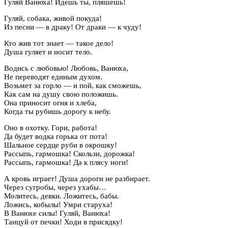
Гуляй Ванюха! Идешь ты, пляшешь!
Гуляй, собака, живой покуда!
Из песни — в драку! От драки — к чуду!
Кто жив тот знает — такое дело!
Душа гуляет и носит тело.
Водись с любовью! Любовь, Ванюха,
Не переводят единым духом.
Возьмет за горло — и пой, как сможешь,
Как сам на душу свою положишь.
Она приносит огня и хлеба,
Когда ты рубишь дорогу к небу.
Оно в охотку. Гори, работа!
Да будет водка горька от пота!
Шальное сердце руби в окрошку!
Рассыпь, гармошка! Скользи, дорожка!
Рассыпь, гармошка! Да к плясу ноги!
А кровь играет! Душа дороги не разбирает.
Через сугробы, через ухабы…
Молитесь, девки. Ложитесь, бабы.
Ложись, кобылы! Умри старуха!
В Ванюхе силы! Гуляй, Ванюха!
Танцуй от печки! Ходи в присядку!