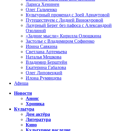
Лариса Хенинен
Олег Гальченко
Культурный променад с Зоей Арнаутовой
Путешествуем с Лидией Винокуровой
Лазурный Берег без пафоса с Александрой
Озолиной
«Задние мысли» Кирилла Олюшкина
Застолье с Владимиром Софиенко
Ирина Савкина
Светлана Артемьева
Наталья Мешкова
Владимир Берштейн
Екатерина Габалова
Олег Липовецкий
Илона Румянцева
Афиша
Новости
Анонс
Хроника
Культура
Дом актёра
Литература
Кино
Культурное наследие