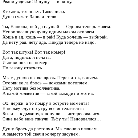
Рвани уздечки! И душу — в пятку.
Кто жив, тот знает. Такое дело.
Душа гуляет. Заносит тело.
Ты, Ванюша, пей да слушай — Однова теперь живем.
Непрописанную душу одним махом оторвем.
Хошь в ад, хошь — в рай! Куда хочешь — выбирай.
Да нету рая, нету ада. Никуда теперь не надо.
Вот так штука! Вот так номер!
Дата, подпись и печать.
И живи пока не помер.
По закону отвечать.
Мы с душою нынче врозь. Пережиток, вопчем.
Оторви ее ла брось — ножками потопчем.
Нету мотива без коллектива.
А какой коллектив — такой выходит и мотив.
Ох, держи, а то помру в остроте момента!
В церкву едут по утру все интеллигенты.
Были — к дьякону, к попу ли — интересовалися.
Сине небо вниз тянули. Тьфу ты! Надорвалися…
Душу брось да растопчи. Мы слюною плюнем.
А заместо той свечи кочергу засунем.