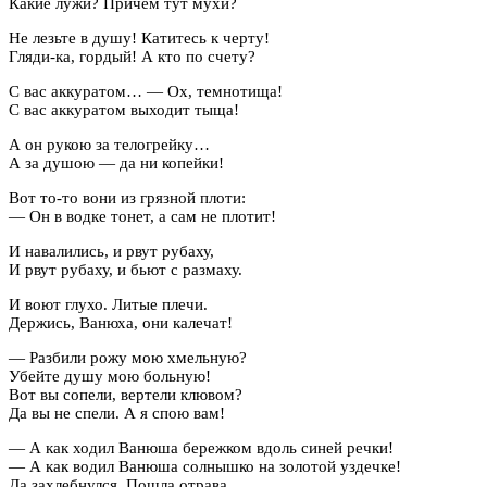
Какие лужи? Причем тут мухи?
Не лезьте в душу! Катитесь к черту!
Гляди-ка, гордый! А кто по счету?
С вас аккуратом… — Ох, темнотища!
С вас аккуратом выходит тыща!
А он рукою за телогрейку…
А за душою — да ни копейки!
Вот то-то вони из грязной плоти:
— Он в водке тонет, а сам не плотит!
И навалились, и рвут рубаху,
И рвут рубаху, и бьют с размаху.
И воют глухо. Литые плечи.
Держись, Ванюха, они калечат!
— Разбили рожу мою хмельную?
Убейте душу мою больную!
Вот вы сопели, вертели клювом?
Да вы не спели. А я спою вам!
— А как ходил Ванюша бережком вдоль синей речки!
— А как водил Ванюша солнышко на золотой уздечке!
Да захлебнулся. Пошла отрава.