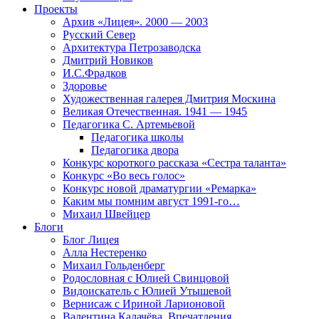
Проекты
Архив «Лицея». 2000 — 2003
Русский Север
Архитектура Петрозаводска
Дмитрий Новиков
И.С.Фрадков
Здоровье
Художественная галерея Дмитрия Москина
Великая Отечественная. 1941 — 1945
Педагогика С. Артемьевой
Педагогика школы
Педагогика двора
Конкурс короткого рассказа «Сестра таланта»
Конкурс «Во весь голос»
Конкурс новой драматургии «Ремарка»
Каким мы помним август 1991-го…
Михаил Швейцер
Блоги
Блог Лицея
Алла Нестеренко
Михаил Гольденберг
Родословная с Юлией Свинцовой
Видоискатель с Юлией Утышевой
Вернисаж с Ириной Ларионовой
Валентина Калачёва. Впечатления