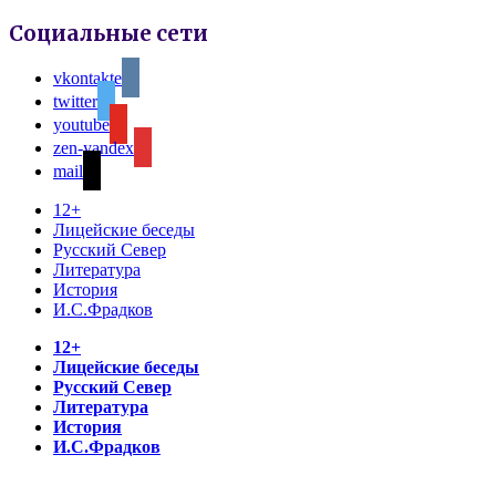
Социальные сети
vkontakte
twitter
youtube
zen-yandex
mail
12+
Лицейские беседы
Русский Север
Литература
История
И.С.Фрадков
12+
Лицейские беседы
Русский Север
Литература
История
И.С.Фрадков