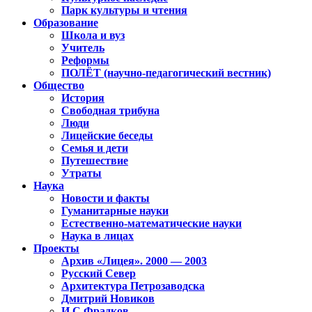
Парк культуры и чтения
Образование
Школа и вуз
Учитель
Реформы
ПОЛЁТ (научно-педагогический вестник)
Общество
История
Свободная трибуна
Люди
Лицейские беседы
Семья и дети
Путешествие
Утраты
Наука
Новости и факты
Гуманитарные науки
Естественно-математические науки
Наука в лицах
Проекты
Архив «Лицея». 2000 — 2003
Русский Север
Архитектура Петрозаводска
Дмитрий Новиков
И.С.Фрадков