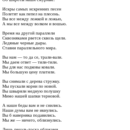
Искры самых искренних песен
Полетят как пепел на плесень.
Вы все между ложкой и ложью,
А мы все между волком и вошью.
Время на другой параллели
Сквозняками рвется сквозь щели.
Ледяные черные дыры.
Ставни параллельного мира.
Вы нам — то да се, трали-вали.
Мы даем ответ — тили-тили.
Вы для нас подковы ковали.
Мы большую цену платили.
Вы снимали с дерева стружку.
Мы пускали корни по новой.
Вы швыряли медную полушку
Мимо нашей шапки терновой.
А наши беды вам и не снились.
Наши думы вам не икнулись.
Вы б наверняка подавились.
Мы же — ничего, облизнулись.
Лишь печаль-тоска облаками