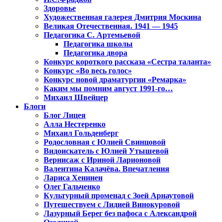
Здоровье
Художественная галерея Дмитрия Москина
Великая Отечественная. 1941 — 1945
Педагогика С. Артемьевой
Педагогика школы
Педагогика двора
Конкурс короткого рассказа «Сестра таланта»
Конкурс «Во весь голос»
Конкурс новой драматургии «Ремарка»
Каким мы помним август 1991-го…
Михаил Швейцер
Блоги
Блог Лицея
Алла Нестеренко
Михаил Гольденберг
Родословная с Юлией Свинцовой
Видоискатель с Юлией Утышевой
Вернисаж с Ириной Ларионовой
Валентина Калачёва. Впечатления
Лариса Хенинен
Олег Гальченко
Культурный променад с Зоей Арнаутовой
Путешествуем с Лидией Винокуровой
Лазурный Берег без пафоса с Александрой