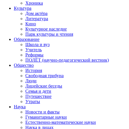
Хроника
Культура
Дом актёра
Литература
Кино
Культурное наследие
Парк культуры и чтения
Образование
Школа и вуз
Учитель
Реформы
ПОЛЁТ (научно-педагогический вестник)
Общество
История
Свободная трибуна
Люди
Лицейские беседы
Семья и дети
Путешествие
Утраты
Наука
Новости и факты
Гуманитарные науки
Естественно-математические науки
Наука в лицах