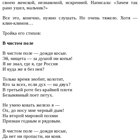
своею женской, незнакомой, искренней. Написала: «Зачем так
рано ушел, мальчик?»
Все это, конечно, нужно слушать. Но очень тяжело. Хотя —
клин-клином…
Тройка его стихов:
В чистом поле
В чистом поле — дожди косые.
Эй, нищета — за душой ни копья!
Я не знал, где я, где Россия
И куда же я без нея?
Только время знобит, колотит,
Кто за всех, если дух — на двух?
В третьей роте без крайней плоти
Безымянный поет петух.
Не умею ковать железо я —
Ох, до носу мне черный дым!
На второй мировой поэзии
Признан годным и рядовым.
В чистом поле — дожди косые,
Да нет ни пропасти, ни коня.