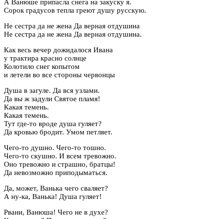
А Ванюше припасла снега на закуску я.
Сорок градусов тепла греют душу русскую.
Не сестра да не жена Да верная отдушина
Не сестра да не жена Да верная отдушина.
Как весь вечер дожидалося Ивана
у трактира красно солнце
Колотило снег копытом
и летели во все стороны червонцы
Душа в загуле. Да вся узлами.
Да вы ж задули Святое пламя!
Какая темень.
Какая темень.
Тут где-то вроде душа гуляет?
Да кровью бродит. Умом петляет.
Чего-то душно. Чего-то тошно.
Чего-то скушно. И всем тревожно.
Оно тревожно и страшно, братцы!
Да невозможно приподыматься.
Да, может, Ванька чего сваляет?
А ну-ка, Ванька! Душа гуляет!
Рвани, Ванюша! Чего не в духе?