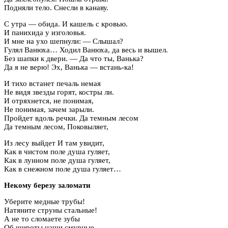
Подняли тело. Снесли в канаву.
С утра — обида. И кашель с кровью.
И панихида у изголовья.
И мне на ухо шепнули: — Слышал?
Гулял Ванюха… Ходил Ванюха, да весь и вышел.
Без шапки к двери. — Да что ты, Ванька?
Да я не верю! Эх, Ванька — встань-ка!
И тихо встанет печаль немая
Не видя звезды горят, костры ли.
И отряхнется, не понимая,
Не понимая, зачем зарыли.
Пройдет вдоль речки. Да темным лесом
Да темным лесом, Поковыляет,
Из лесу выйдет И там увидит,
Как в чистом поле душа гуляет,
Как в лунном поле душа гуляет,
Как в снежном поле душа гуляет…
Некому березу заломати
Уберите медные трубы!
Натяните струны стальные!
А не то сломаете зубы
Об широты наши смурные.