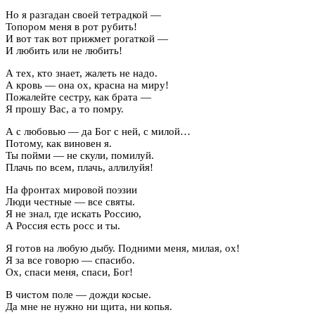
Но я разгадан своей тетрадкой —
Топором меня в рот рубить!
И вот так вот прижмет рогаткой —
И любить или не любить!
А тех, кто знает, жалеть не надо.
А кровь — она ох, красна на миру!
Пожалейте сестру, как брата —
Я прошу Вас, а то помру.
А с любовью — да Бог с ней, с милой…
Потому, как виновен я.
Ты пойми — не скули, помилуй.
Плачь по всем, плачь, аллилуйя!
На фронтах мировой поэзии
Люди честные — все святы.
Я не знал, где искать Россию,
А Россия есть росс и ты.
Я готов на любую дыбу. Подними меня, милая, ох!
Я за все говорю — спасибо.
Ох, спаси меня, спаси, Бог!
В чистом поле — дожди косые.
Да мне не нужно ни щита, ни копья.