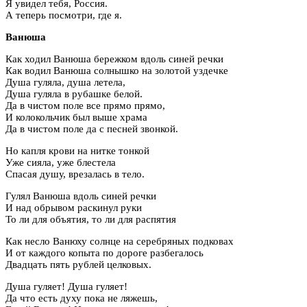
Я увидел тебя, Россия.
А теперь посмотри, где я.
Ванюша
Как ходил Ванюша бережком вдоль синей речки
Как водил Ванюша солнышко на золотой уздечке
Душа гуляла, душа летела,
Душа гуляла в рубашке белой.
Да в чистом поле все прямо прямо,
И колокольчик был выше храма
Да в чистом поле да с песней звонкой.
Но капля крови на нитке тонкой
Уже сияла, уже блестела
Спасая душу, врезалась в тело.
Гулял Ванюша вдоль синей речки
И над обрывом раскинул руки
То ли для объятия, то ли для распятия
Как несло Ванюху солнце на серебряных подковах
И от каждого копыта по дороге разбегалось
Двадцать пять рублей целковых.
Душа гуляет! Душа гуляет!
Да что есть духу пока не ляжешь,